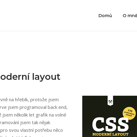
Domů
O mn
oderní layout
ivně na hřebík, protože jsem
ejprve jsem programoval back end,
jsem několik let grafik na volné
ogramování jsem tak nějak
 pro svou vlastní potřebu něco