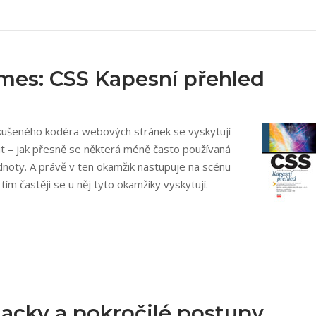
omes: CSS Kapesní přehled
zkušeného kodéra webových stránek se vyskytují
t – jak přesně se některá méně často používaná
dnoty. A právě v ten okamžik nastupuje na scénu
ím častěji se u něj tyto okamžiky vyskytují.
hacky a pokročilé postupy