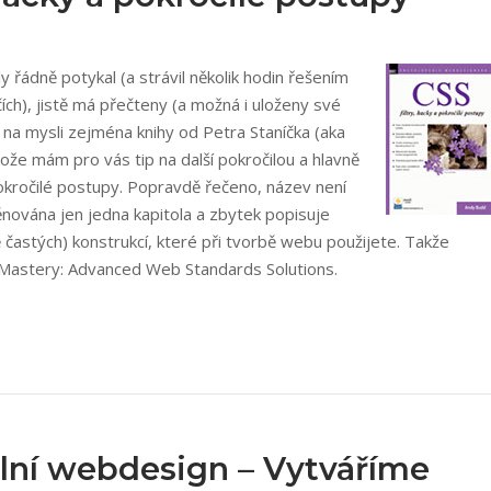
 řádně potykal (a strávil několik hodin řešením
čích), jistě má přečteny (a možná i uloženy své
ám na mysli zejména knihy od Petra Staníčka (aka
ože mám pro vás tip na další pokročilou a hlavně
 pokročilé postupy. Popravdě řečeno, název není
ěnována jen jedna kapitola a zbytek popisuje
ě častých) konstrukcí, které při tvorbě webu použijete. Takže
S Mastery: Advanced Web Standards Solutions.
lní webdesign – Vytváříme