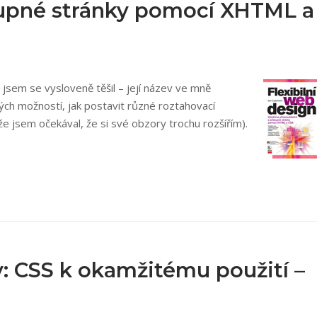
stupné stránky pomocí XHTML a
jsem se vysloveně těšil – její název ve mně
ých možností, jak postavit různé roztahovací
že jsem očekával, že si své obzory trochu rozšířím).
v: CSS k okamžitému použití –