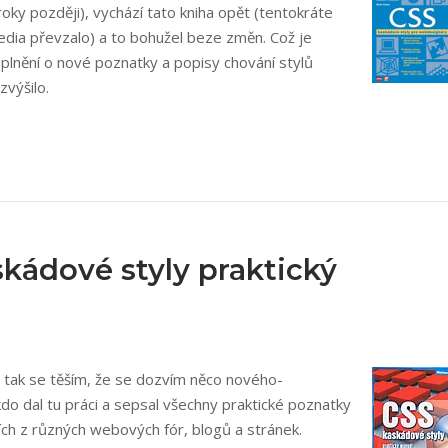
roky později), vychází tato kniha opět (tentokráte
edia převzalo) a to bohužel beze změn. Což je
oplnění o nové poznatky a popisy chování stylů
zvýšilo.
skádové styly praktický
, tak se těším, že se dozvím něco nového-
do dal tu práci a sepsal všechny praktické poznatky
ích z různých webových fór, blogů a stránek.