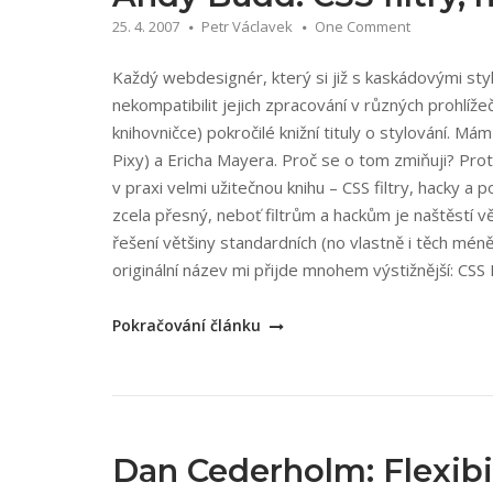
přehled“
25. 4. 2007
Petr Václavek
One Comment
Každý webdesignér, který si již s kaskádovými styly
nekompatibilit jejich zpracování v různých prohlíže
knihovničce) pokročilé knižní tituly o stylování. M
Pixy) a Ericha Mayera. Proč se o tom zmiňuji? Prot
v praxi velmi užitečnou knihu – CSS filtry, hacky a
zcela přesný, neboť filtrům a hackům je naštěstí v
řešení většiny standardních (no vlastně i těch mén
originální název mi přijde mnohem výstižnější: CS
„Andy
Pokračování článku
Budd:
CSS
filtry,
hacky
a
Dan Cederholm: Flexibi
pokročilé