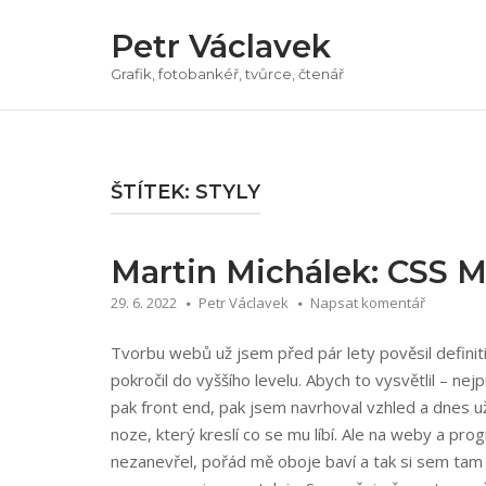
Přeskočit
Petr Václavek
na
obsah
Grafik, fotobankéř, tvůrce, čtenář
ŠTÍTEK:
STYLY
Martin Michálek: CSS M
29. 6. 2022
Petr Václavek
Napsat komentář
Tvorbu webů už jsem před pár lety pověsil definit
pokročil do vyššího levelu. Abych to vysvětlil – n
pak front end, pak jsem navrhoval vzhled a dnes už 
noze, který kreslí co se mu líbí. Ale na weby a pr
nezanevřel, pořád mě oboje baví a tak si sem tam