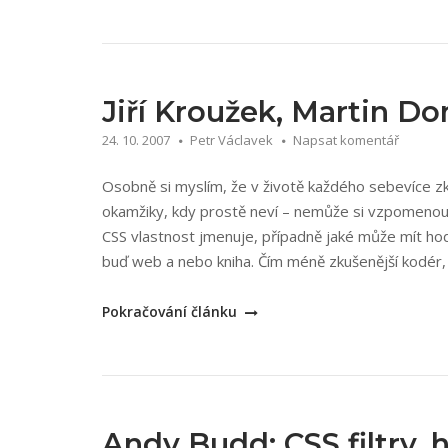
Wyke-
Smith:
CSS
Využijte
kaskádové
Jiří Kroužek, Martin D
styly
24. 10. 2007
Petr Václavek
Napsat komentář
naplno!“
Osobně si myslím, že v životě každého sebevíce 
okamžiky, kdy prostě neví – nemůže si vzpomenou
CSS vlastnost jmenuje, případně jaké může mít ho
buď web a nebo kniha. Čím méně zkušenější kodér, t
„Jiří
Pokračování článku
Kroužek,
Martin
Domes:
CSS
Kapesní
Andy Budd: CSS filtry, 