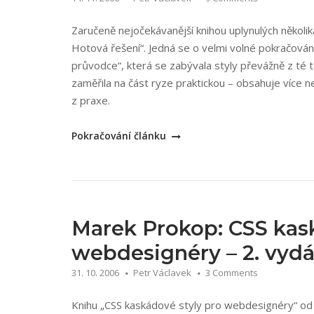
přístupné
stránky
Zaručeně nejočekávanější knihou uplynulých několi
pomocí
Hotová řešení“. Jedná se o velmi volné pokračován
XHTML
průvodce“, která se zabývala styly převážně z té 
a
zaměřila na část ryze praktickou – obsahuje více než
CSS“
z praxe.
„Petr
Pokračování článku
Staníček
a
kolektiv:
CSS
k
Marek Prokop: CSS kas
okamžitému
webdesignéry – 2. vydá
použití
31. 10. 2006
Petr Václavek
3 Comments
–
Hotová
Knihu „CSS kaskádové styly pro webdesignéry“ o
řešení“