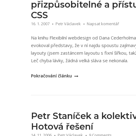
přizpůsobitelné a pří
postupy“
CSS
16. 1. 2007
Petr Václavek
Napsat komentář
Na knihu Flexibilní webdesign od Dana Cederholma 
evokoval představy, že v ní najdu spoustu zajímav
layouty (jsem zastáncem layoutu s fixní šířkou, tak
Leč chyba lávky, žádná velká sláva se nekonala.
„Dan
Pokračování článku
Cederholm:
Flexibilní
webdesign
–
Vytváříme
Petr Staníček a kolekti
přizpůsobitelné
Hotová řešení
a
14. 11. 2006
Petr Václavek
9 Comments