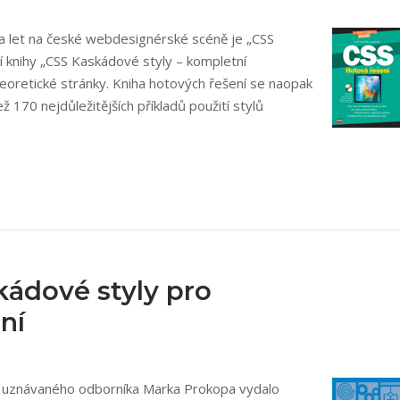
ka let na české webdesignérské scéně je „CSS
í knihy „CSS Kaskádové styly – kompletní
teoretické stránky. Kniha hotových řešení se naopak
 170 nejdůleži­tějších příkladů použití stylů
kádové styly pro
ní
d uznávaného odborníka Marka Prokopa vydalo