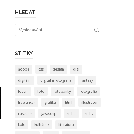
HLEDAT
Hledat:
VYHLEDÁVÁNÍ
ŠTÍTKY
adobe
css
design
digi
digitální
digitální fotografie
fantasy
focení
foto
fotobanky
fotografie
freelancer
grafika
html
illustrator
ilustrace
javascript
kniha
knihy
kolo
kulhánek
literatura