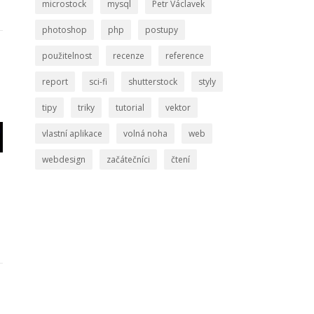
microstock
mysql
Petr Václavek
photoshop
php
postupy
použitelnost
recenze
reference
report
sci-fi
shutterstock
styly
tipy
triky
tutorial
vektor
vlastní aplikace
volná noha
web
webdesign
začátečníci
čtení