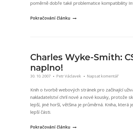
poměrně dobře také problematice kompatibility Inte
„Jeff
Pokračování článku
Croft,
Ian
Lloyd,
Dan
Rubin:
Charles Wyke-Smith: CS
Mistrovství
naplno!
v
30. 10. 2007
Petr Václavek
Napsat komentář
CSS“
Knih o tvorbě webových stránek pro začínající už
nakladatelství chrlí nové a nové kousky, protože s
lepší, jiné horší, většina je průměrná. Kniha, kter
lepší části.
„Charles
Pokračování článku