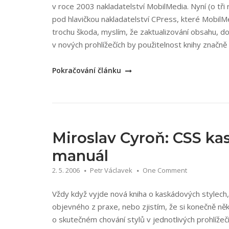
v roce 2003 nakladatelství MobilMedia. Nyní (o tři 
pod hlavičkou nakladatelství CPress, které MobilM
trochu škoda, myslím, že zaktualizování obsahu, d
v nových prohlížečích by použitelnost knihy značně 
„Marek
Pokračování článku
Prokop:
CSS
kaskádové
styly
pro
Miroslav Cyroň: CSS ka
webdesignéry
manuál
–
2. 5. 2006
Petr Václavek
One Comment
2.
vydání“
Vždy když vyjde nová kniha o kaskádových stylech
objevného z praxe, nebo zjistím, že si konečně něk
o skutečném chování stylů v jednotlivých prohlížeč