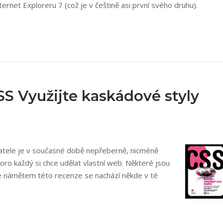
rnet Exploreru 7 (což je v češtině asi první svého druhu).
S Využijte kaskádové styly
ivatele je v současné době nepřeberně, nicméně
koro každý si chce udělat vlastní web. Některé jsou
á je námětem této recenze se nachází někde v té