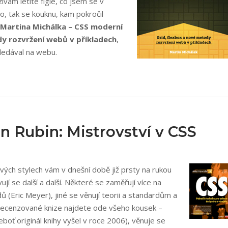
vám letité fígle, co jsem se v
o, tak se kouknu, kam pokročil
Martina Michálka – CSS moderní
dy rozvržení webů v příkladech
,
„Martin
ledával na webu.
Michálek:
CSS
Moderní
layout“
an Rubin: Mistrovství v CSS
ových stylech vám v dnešní době již prsty na rukou
ují se další a další. Některé se zaměřují více na
adů (Eric Meyer), jiné se věnují teorii a standardům a
. V recenzované knize najdete ode všeho kousek –
eboť originál knihy vyšel v roce 2006), věnuje se