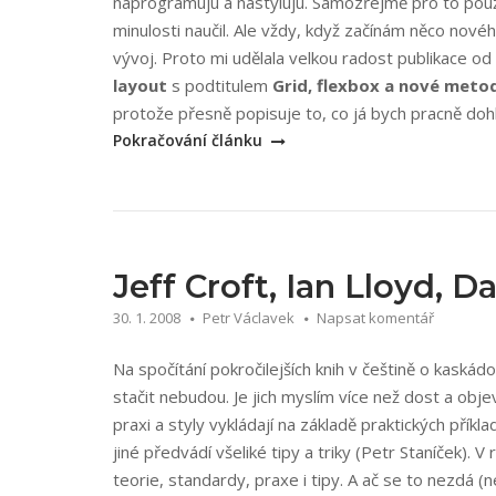
naprogramuju a nastyluju. Samozřejmě pro to použí
minulosti naučil. Ale vždy, když začínám něco novéh
vývoj. Proto mi udělala velkou radost publikace od
layout
s podtitulem
Grid, flexbox a nové meto
protože přesně popisuje to, co já bych pracně doh
Pokračování článku
Jeff Croft, Ian Lloyd, D
30. 1. 2008
Petr Václavek
Napsat komentář
Na spočítání pokročilejších knih v češtině o kaskád
stačit nebudou. Je jich myslím více než dost a objev
praxi a styly vykládají na základě praktických příkl
jiné předvádí všeliké tipy a triky (Petr Staníček)
teorie, standardy, praxe i tipy. A ač se to nezdá (n