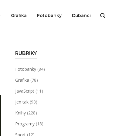
ě
Grafika
Fotobanky
Dubánci
OPEN
SEARCH
BAR
RUBRIKY
Fotobanky
(84)
Grafika
(78)
JavaScript
(11)
Jen tak
(98)
Knihy
(228)
Programy
(18)
Sport
(12)