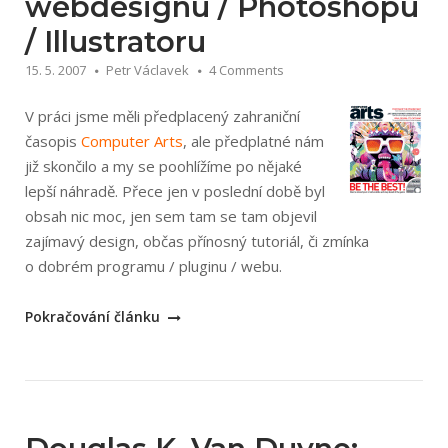
webdesignu / Photoshopu
za
/ Illustratoru
krokem“
15. 5. 2007
Petr Václavek
4 Comments
V práci jsme měli předplacený zahraniční
časopis
Computer Arts
, ale předplatné nám
již skončilo a my se poohlížíme po nějaké
lepší náhradě. Přece jen v poslední době byl
obsah nic moc, jen sem tam se tam objevil
zajímavý design, občas přínosný tutoriál, či zmínka
o dobrém programu / pluginu / webu.
„Zahraniční
Pokračování článku
časopisy
o
webdesignu
/
Photoshopu