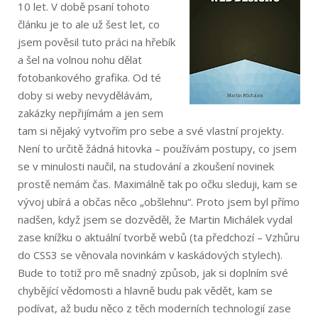
10 let. V době psaní tohoto
článku je to ale už šest let, co
jsem pověsil tuto práci na hřebík
a šel na volnou nohu dělat
fotobankového grafika. Od té
doby si weby nevydělávám,
zakázky nepřijímám a jen sem
tam si nějaký vytvořím pro sebe a své vlastní projekty.
Není to určitě žádná hitovka – používám postupy, co jsem
se v minulosti naučil, na studování a zkoušení novinek
prostě nemám čas. Maximálně tak po očku sleduji, kam se
vývoj ubírá a občas něco „obšlehnu“. Proto jsem byl přímo
nadšen, když jsem se dozvěděl, že Martin Michálek vydal
zase knížku o aktuální tvorbě webů (ta předchozí – Vzhůru
do CSS3 se věnovala novinkám v kaskádových stylech).
Bude to totiž pro mě snadný způsob, jak si doplním své
chybějící vědomosti a hlavně budu pak vědět, kam se
podívat, až budu něco z těch moderních technologií zase