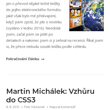
jen o převod nějaké letité knížky
do jejího elektronického formátu.
Jaké však bylo mé překvapení,
když jsem zjistil, že jde o novinku
(vydáno v lednu 2016). Neodolal
jsem, začal jsem se pídit po
detailech a nakonec jsem si ji sehnal na recenzi. Říkal jsem
si, že přece nebudu soudit knížku podle vzhledu.
„Jiří
Pokračování článku
Lex:
Moderní
web“
Martin Michálek: Vzhůru
do CSS3
8. 8. 2015
Petr Václavek
Napsat komentář