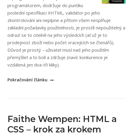
programátorem, dodržuje do puntíku
poslední specifikaci XHTML, validátor po jeho
zkontrolování ani nepípne a přitom všem nesplňuje
základní požadavky použitelnosti, je prostě nepoužitelný a
odrazí se to citelně na jeho výsledcích (ať už je to
prodejnost zboží nebo počet vracejících se čtenářů).
Důvod je prostý – uživatel musí nad jeho použitím
přemýšlet a to bolí a zdržuje (navíc konkurence je
vzdálená jen dva-tři kliky).
„Steve
Pokračování článku
Krug:
Webdesign
–
Nenuťte
uživatele
Faithe Wempen: HTML a
přemýšlet
CSS – krok za krokem
(2.