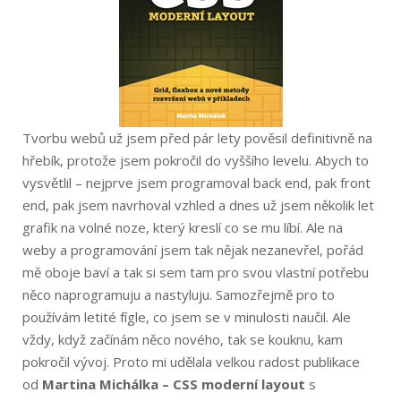
Tvorbu webů už jsem před pár lety pověsil definitivně na
hřebík, protože jsem pokročil do vyššího levelu. Abych to
vysvětlil – nejprve jsem programoval back end, pak front
end, pak jsem navrhoval vzhled a dnes už jsem několik let
grafik na volné noze, který kreslí co se mu líbí. Ale na
weby a programování jsem tak nějak nezanevřel, pořád
mě oboje baví a tak si sem tam pro svou vlastní potřebu
něco naprogramuju a nastyluju. Samozřejmě pro to
používám letité fígle, co jsem se v minulosti naučil. Ale
vždy, když začínám něco nového, tak se kouknu, kam
pokročil vývoj. Proto mi udělala velkou radost publikace
od
Martina Michálka – CSS moderní layout
s