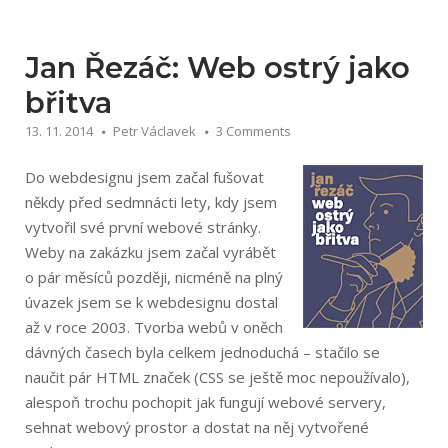
do
CSS3“
Jan Řezáč: Web ostrý jako
břitva
13. 11. 2014
Petr Václavek
3 Comments
Do webdesignu jsem začal fušovat
někdy před sedmnácti lety, kdy jsem
vytvořil své první webové stránky.
Weby na zakázku jsem začal vyrábět
o pár měsíců později, nicméně na plný
úvazek jsem se k webdesignu dostal
až v roce 2003. Tvorba webů v oněch
dávných časech byla celkem jednoduchá – stačilo se
naučit pár HTML značek (CSS se ještě moc nepoužívalo),
alespoň trochu pochopit jak fungují webové servery,
sehnat webový prostor a dostat na něj vytvořené