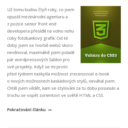
Už tomu budou čtyři roky, co jsem
opustil mezinárodní agenturu a
z pozice senior front end
developera přesídlil na volno nohu
coby fotobankový grafik. Od té
doby jsem se tvorbě webů skoro
nevěnoval, maximálně jsem poladil
pár wordpressových šablon pro
své projekty. Když se mi proto
před týdnem naskytla možnost zrecenzovat e-book
o nových možnostech kaskádových stylů, neváhal jsem.
Chtěl jsem vědět, kam se stylování za tu dobu posunulo a
trochu se vopět zorientovt ve světě HTML a CSS.
„Martin
Pokračování článku
Michálek:
Vzhůru