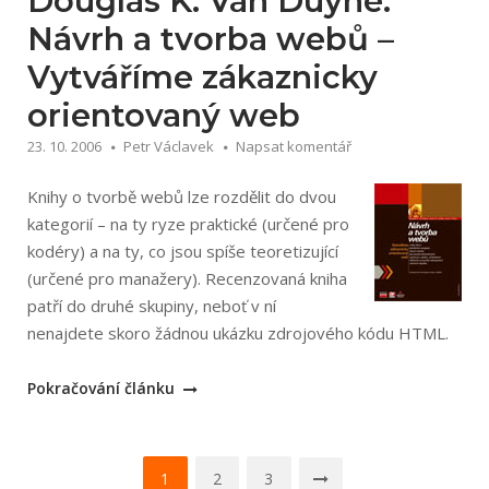
Douglas K. Van Duyne:
/
Návrh a tvorba webů –
Illustratoru“
Vytváříme zákaznicky
orientovaný web
23. 10. 2006
Petr Václavek
Napsat komentář
Knihy o tvorbě webů lze rozdělit do dvou
kategorií – na ty ryze praktické (určené pro
kodéry) a na ty, co jsou spíše teoretizující
(určené pro manažery). Recenzovaná kniha
patří do druhé skupiny, neboť v ní
nenajdete skoro žádnou ukázku zdrojového kódu HTML.
„Douglas
Pokračování článku
K.
Van
Navigace
Duyne:
1
2
3