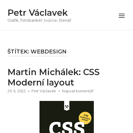
Přeskočit
Petr Václavek
na
Menu
obsah
Grafik, fotobankéř, tvůrce, čtenář
ŠTÍTEK:
WEBDESIGN
Martin Michálek: CSS
Moderní layout
29. 6. 2022
Petr Václavek
Napsat komentář