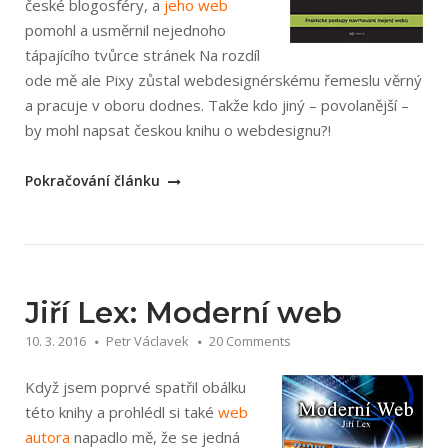
české blogosféry, a
jeho web
pomohl a usměrnil nejednoho
tápajícího tvůrce stránek Na rozdíl
ode mě ale Pixy zůstal webdesignérskému řemeslu věrný
a pracuje v oboru dodnes. Takže kdo jiný – povolanější –
by mohl napsat českou knihu o webdesignu?!
„Petr
Pokračování článku
Staníček:
Dobrý
designér
to
všechno
Jiří Lex: Moderní web
ví!“
10. 3. 2016
Petr Václavek
20 Comments
Když jsem poprvé spatřil obálku
této knihy a prohlédl si také
web
autora
napadlo mě, že se jedná