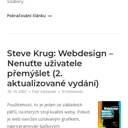
soubory.
„Jan
Pokračování článku
Řezáč:
Web
ostrý
jako
břitva“
Steve Krug: Webdesign –
Nenuťte uživatele
přemýšlet (2.
aktualizované vydání)
18. 10. 2007
Petr Václavek
9 Comments
Použitelnost, to je jeden ze základních
pilířů, na kterých stojí kvalitní weby. Pokud
je web navržen uznávaným grafikem,
naprogramován špičkovým