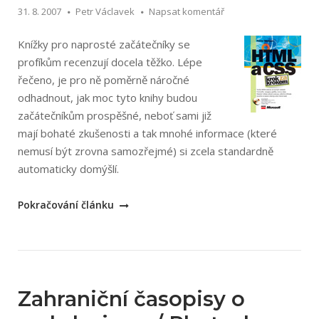
31. 8. 2007
Petr Václavek
Napsat komentář
aktualizované
vydání)“
Knížky pro naprosté začátečníky se
profíkům recenzují docela těžko. Lépe
řečeno, je pro ně poměrně náročné
odhadnout, jak moc tyto knihy budou
začátečníkům prospěšné, neboť sami již
mají bohaté zkušenosti a tak mnohé informace (které
nemusí být zrovna samozřejmé) si zcela standardně
automaticky domýšlí.
„Faithe
Pokračování článku
Wempen:
HTML
a
CSS
–
Zahraniční časopisy o
krok