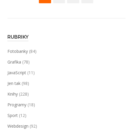
Návrh
pro
a
příspěvky
tvorba
webů
–
RUBRIKY
Vytváříme
zákaznicky
Fotobanky
(84)
orientovaný
web“
Grafika
(78)
JavaScript
(11)
Jen tak
(98)
Knihy
(228)
Programy
(18)
Sport
(12)
Webdesign
(92)