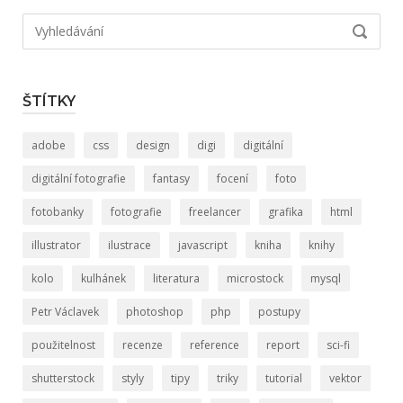
Hledat:
VYHLED
ŠTÍTKY
adobe
css
design
digi
digitální
digitální fotografie
fantasy
focení
foto
fotobanky
fotografie
freelancer
grafika
html
illustrator
ilustrace
javascript
kniha
knihy
kolo
kulhánek
literatura
microstock
mysql
Petr Václavek
photoshop
php
postupy
použitelnost
recenze
reference
report
sci-fi
shutterstock
styly
tipy
triky
tutorial
vektor