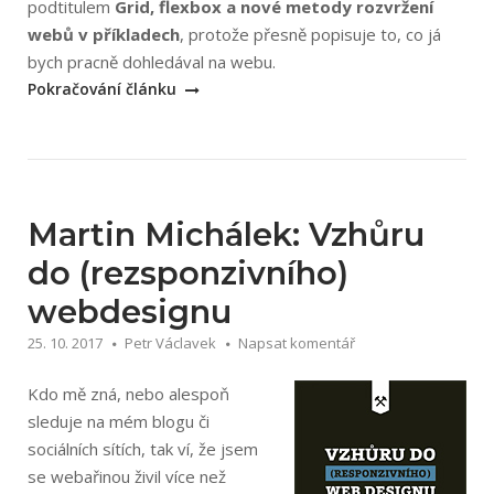
podtitulem
Grid, flexbox a nové metody rozvržení
webů v příkladech
, protože přesně popisuje to, co já
„Martin
bych pracně dohledával na webu.
Michálek:
Pokračování článku
CSS
Moderní
layout“
Martin Michálek: Vzhůru
do (rezsponzivního)
webdesignu
25. 10. 2017
Petr Václavek
Napsat komentář
Kdo mě zná, nebo alespoň
sleduje na mém blogu či
sociálních sítích, tak ví, že jsem
se webařinou živil více než