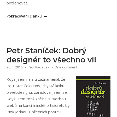
potřebovat.
„Martin
Pokračování článku
Michálek:
Vzhůru
do
(rezsponzivního)
webdesignu“
Petr Staníček: Dobrý
designér to všechno ví!
26. 4. 2016
Petr Václavek
One Comment
Když jsem na síti zaznamenal, že
Petr Staníček (Pixy) chystá knihu
o webdesignu, zaradoval jsem se.
Když jsem totiž začínal s tvorbou
webů na konci minulého tisíciletí, byl
Pixy jednou z předních postav