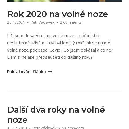
Rok 2020 na volné noze
20. 1. 2021
Petr Václavek
2 Comments
Už jsem desátý rok na volné noze a pořád si to
neskutečně užívám. Jaký byl loňský rok? Jak se na mé
volné noze podespal Covid? Co jsem dokázal a co ne?
Dám si nějaké předsevzetí do dalšího roku?
„Rok
Pokračování článku
2020
na
volné
noze“
Další dva roky na volné
noze
10. 12. 2018
Petr Václavek
5 Comments