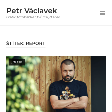
Přeskočit
Petr Václavek
na
Menu
obsah
Grafik, fotobankéř, tvůrce, čtenář
ŠTÍTEK:
REPORT
Open post
JEN TAK