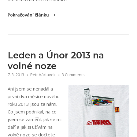
„Jaro
Pokračování článku
na
volné
noze“
Leden a Únor 2013 na
volné noze
7. 3. 2013
Petr Václavek
3 Comments
Ani jsem se nenadál a
první dva měsíce nového
roku 2013 jsou za námi.
Co jsem podnikal, na co
jsem se zaměřil, jak se mi
daří a jak si užívám na
volné noze se dočtete