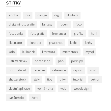
ŠTÍTKY
adobe
css
design
digi
digitální
digitální fotografie
fantasy
focení
foto
fotobanky
fotografie
freelancer
grafika
html
illustrator
ilustrace
javascript
kniha
knihy
kolo
kulhánek
literatura
microstock
mysql
Petr Václavek
photoshop
php
postupy
použitelnost
recenze
reference
report
sci-fi
shutterstock
styly
tipy
triky
tutorial
vektor
vlastní aplikace
volná noha
web
webdesign
začátečníci
čtení