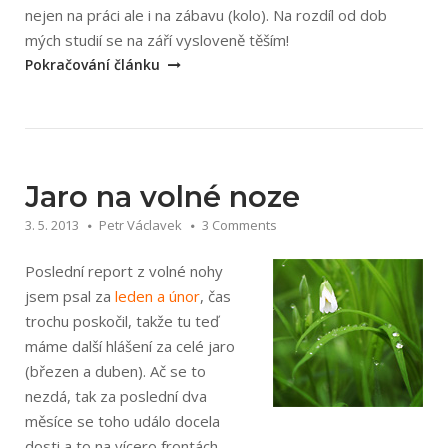
nejen na práci ale i na zábavu (kolo). Na rozdíl od dob
„Léto
mých studií se na září vysloveně těším!
na
Pokračování článku
volné
noze“
Jaro na volné noze
3. 5. 2013
Petr Václavek
3 Comments
Poslední report z volné nohy
jsem psal za
leden a únor
, čas
trochu poskočil, takže tu teď
máme další hlášení za celé jaro
(březen a duben). Ač se to
nezdá, tak za poslední dva
měsíce se toho událo docela
dosti a to na vícero frontách.