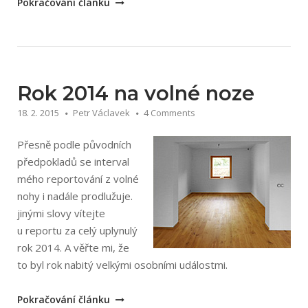
„Čtvrtý
Pokračování článku
rok
na
volné
noze“
Rok 2014 na volné noze
18. 2. 2015
Petr Václavek
4 Comments
Přesně podle původních
předpokladů se interval
mého reportování z volné
nohy i nadále prodlužuje.
jinými slovy vítejte
u reportu za celý uplynulý
rok 2014. A věřte mi, že
to byl rok nabitý velkými osobními událostmi.
„Rok
Pokračování článku