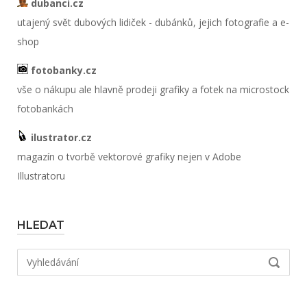
dubanci.cz
utajený svět dubových lidiček - dubánků, jejich fotografie a e-
shop
fotobanky.cz
vše o nákupu ale hlavně prodeji grafiky a fotek na microstock
fotobankách
ilustrator.cz
magazín o tvorbě vektorové grafiky nejen v Adobe
Illustratoru
HLEDAT
Hledat:
VYHLED