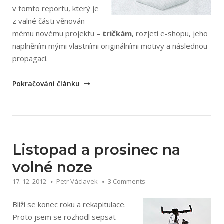
v tomto reportu, který je
z valné části věnován
mému novému projektu –
tričkám
, rozjetí e-shopu, jeho
naplněním mými vlastními originálními motivy a následnou
propagací.
„Leden
Pokračování článku
a
Únor
2013
na
volné
Listopad a prosinec na
noze“
volné noze
17. 12. 2012
Petr Václavek
3 Comments
Blíží se konec roku a rekapitulace.
Proto jsem se rozhodl sepsat