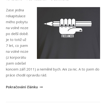
Zase jedna
rekapitulace
mého pobytu
na volné noze
po delší době.
Je to totiž už
7 let, co jsem
na volné noze
(z korporátu
jsem odešel
koncem září 2011) a neměnil bych. Ani za nic. A to jsem do
práce chodil opravdu rád.
„Další
Pokračování článku
dva
roky
na