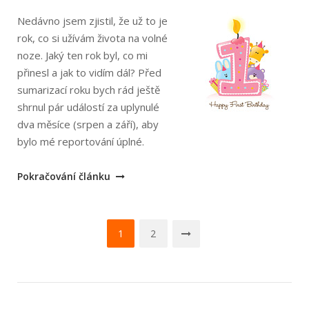
Nedávno jsem zjistil, že už to je
rok, co si užívám života na volné
noze. Jaký ten rok byl, co mi
přinesl a jak to vidím dál? Před
sumarizací roku bych rád ještě
shrnul pár událostí za uplynulé
dva měsíce (srpen a září), aby
bylo mé reportování úplné.
„Už
Pokračování článku
rok
poskakuji
Navigace
na
1
2
volné
pro
noze“
příspěvky