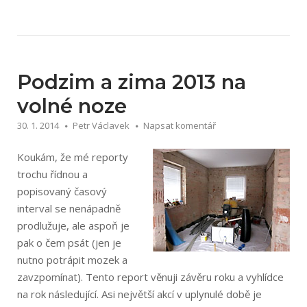
2014
na
volné
noze“
Podzim a zima 2013 na
volné noze
30. 1. 2014
Petr Václavek
Napsat komentář
Koukám, že mé reporty
trochu řídnou a
popisovaný časový
interval se nenápadně
prodlužuje, ale aspoň je
pak o čem psát (jen je
nutno potrápit mozek a
zavzpomínat). Tento report věnuji závěru roku a vyhlídce
na rok následující. Asi největší akcí v uplynulé době je