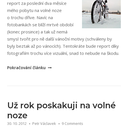
report za poslední dva měsíce
mého pobytu na volné noze
o trochu dříve. Navíc na
fotobankách se blíží mrtvé období
(konec prosince) a tak už nemá
smysl tvořit pro ně další vánoční motivy (schváleny by
byly beztak až po vánocích). Tentokráte bude report díky
fotografiím trochu více vizuální, snad to nebude na škodu.
„Listopad
Pokračování článku
a
prosinec
na
volné
noze“
Už rok poskakuji na volné
noze
30. 10. 2012
Petr Václavek
9 Comments