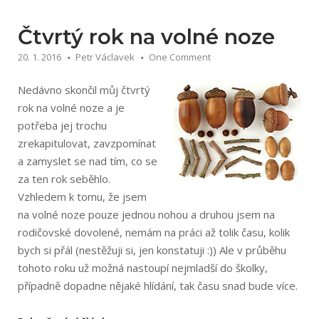
volné
noze“
Čtvrtý rok na volné noze
20. 1. 2016
Petr Václavek
One Comment
Nedávno skončil můj čtvrtý
rok na volné noze a je
potřeba jej trochu
zrekapitulovat, zavzpomínat
a zamyslet se nad tím, co se
za ten rok seběhlo.
Vzhledem k tomu, že jsem
na volné noze pouze jednou nohou a druhou jsem na
rodičovské dovolené, nemám na práci až tolik času, kolik
bych si přál (nestěžuji si, jen konstatuji :)) Ale v průběhu
tohoto roku už možná nastoupí nejmladší do školky,
případně dopadne nějaké hlídání, tak času snad bude více.