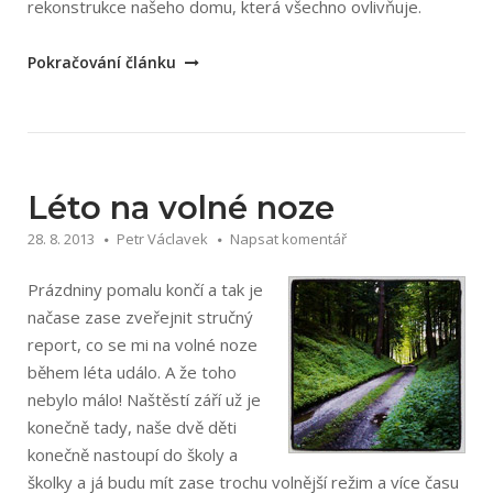
rekonstrukce našeho domu, která všechno ovlivňuje.
„Podzim
Pokračování článku
a
zima
2013
na
volné
Léto na volné noze
noze“
28. 8. 2013
Petr Václavek
Napsat komentář
Prázdniny pomalu končí a tak je
načase zase zveřejnit stručný
report, co se mi na volné noze
během léta událo. A že toho
nebylo málo! Naštěstí září už je
konečně tady, naše dvě děti
konečně nastoupí do školy a
školky a já budu mít zase trochu volnější režim a více času