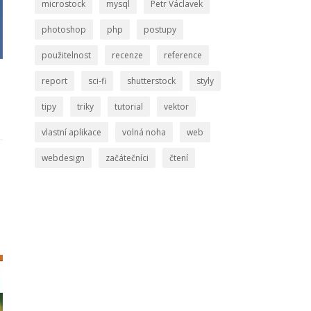
microstock
mysql
Petr Václavek
photoshop
php
postupy
použitelnost
recenze
reference
report
sci-fi
shutterstock
styly
tipy
triky
tutorial
vektor
vlastní aplikace
volná noha
web
webdesign
začátečníci
čtení