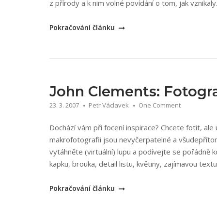
z přírody a k nim volné povídání o tom, jak vznikaly
„Milan
Pokračování článku
Blšťák:
Příběhy
(ne)obyčejné
makro
fotografie
John Clements: Fotogr
Milana
23. 3. 2007
Petr Václavek
One Comment
Blštáka“
Dochází vám při focení inspirace? Chcete fotit, al
makrofotografii jsou nevyčerpatelné a všudepřítom
vytáhněte (virtuální) lupu a podívejte se pořádně 
kapku, brouka, detail listu, květiny, zajímavou text
„John
Pokračování článku
Clements:
Fotografujeme