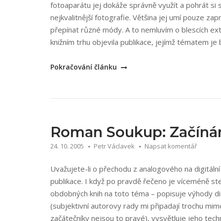
fotoaparátu jej dokáže správně využít a pohrát si
nejkvalitnější fotografie. Většina jej umí pouze z
přepínat různé módy. A to nemluvím o blescích ext
knižním trhu objevila publikace, jejímž tématem je b
„Jan
Pokračování článku
Hlinák:
Fotografický
blesk
v
digitální
Roman Soukup: Začínám
i
24. 10. 2005
Petr Václavek
Napsat komentář
klasické
fotografii“
Uvažujete-li o přechodu z analogového na digitáln
publikace. I když po pravdě řečeno je víceméně ste
obdobných knih na toto téma – popisuje výhody dig
(subjektivní autorovy rady mi připadají trochu mi
začátečníky nejsou to pravé), vysvětluje jeho tec