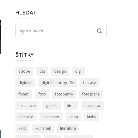
HLEDAT
Hledat:
VYHLEDÁVÁNÍ
ŠTÍTKY
adobe
css
design
digi
digitální
digitální fotografie
fantasy
focení
foto
fotobanky
fotografie
freelancer
grafika
html
illustrator
ilustrace
javascript
kniha
knihy
kolo
kulhánek
literatura