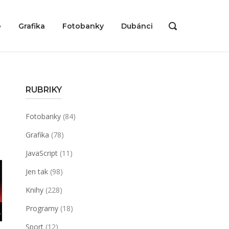
ě
Grafika
Fotobanky
Dubánci
OPEN
SEARCH
BAR
RUBRIKY
Fotobanky
(84)
Grafika
(78)
JavaScript
(11)
Jen tak
(98)
Knihy
(228)
Programy
(18)
Sport
(12)