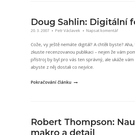
makra“
Doug Sahlin: Digitální 
20. 3. 2007
Petr Václavek
Napsat komentář
Cože, vy ještě nemáte digitál? A chtěli byste? Aha, 
zkuste recenzovanou publikaci – nejen že vám pomů
přístroj by byl pro vás ten správný, ale ukáže vám i
abyste z něj dostali co nejvíce.
„Doug
Pokračování článku
Sahlin:
Digitální
fotografie
rychlými
kroky“
Robert Thompson: Nauč
makro a detail