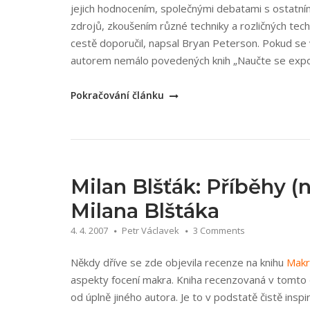
CS/CS2“
jejich hodnocením, společnými debatami s ostatním
zdrojů, zkoušením různé techniky a rozličných tech
cestě doporučil, napsal Bryan Peterson. Pokud se
autorem nemálo povedených knih „Naučte se expono
„Bryan
Pokračování článku
Peterson:
Naučte
se
fotografovat
digitálně“
Milan Blšťák: Příběhy 
Milana Blštáka
4. 4. 2007
Petr Václavek
3 Comments
Někdy dříve se zde objevila recenze na knihu
Makr
aspekty focení makra. Kniha recenzovaná v tomto
od úplně jiného autora. Je to v podstatě čistě insp