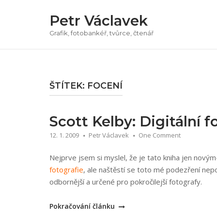
Přeskočit
Petr Václavek
na
obsah
Grafik, fotobankéř, tvůrce, čtenář
ŠTÍTEK:
FOCENÍ
Scott Kelby: Digitální f
12. 1. 2009
Petr Václavek
One Comment
Nejprve jsem si myslel, že je tato kniha jen nov
fotografie
, ale naštěstí se toto mé podezření nepo
odbornější a určené pro pokročilejší fotografy.
„Scott
Pokračování článku