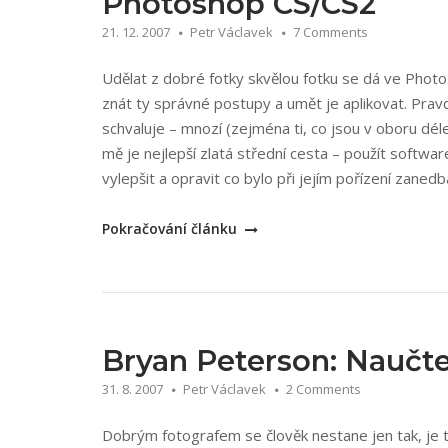
Photoshop CS/CS2
CS2“
21. 12. 2007
Petr Václavek
7 Comments
Udělat z dobré fotky skvělou fotku se dá ve Phot
znát ty správné postupy a umět je aplikovat. Prav
schvaluje – mnozí (zejména ti, co jsou v oboru déle) 
mě je nejlepší zlatá střední cesta – použít softwar
vylepšit a opravit co bylo při jejím pořízení zanedb
„Tomáš
Pokračování článku
Barčík:
Retušování
a
úpravy
fotografií
Bryan Peterson: Naučte
v
31. 8. 2007
Petr Václavek
2 Comments
Adobe
Photoshop
Dobrým fotografem se člověk nestane jen tak, je t