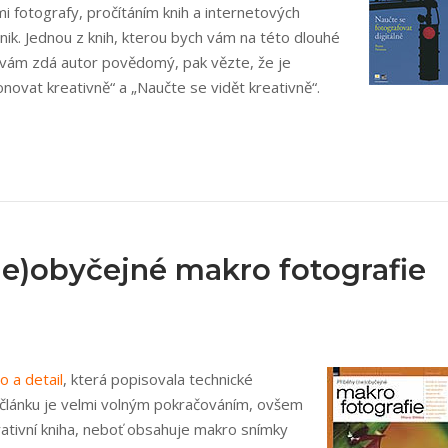
i fotografy, pročítáním knih a internetových
nik. Jednou z knih, kterou bych vám na této dlouhé
 vám zdá autor povědomý, pak vězte, že je
vat kreativně“ a „Naučte se vidět kreativně“.
(ne)obyčejné makro fotografie
o a detail
, která popisovala technické
 článku je velmi volným pokračováním, ovšem
irativní kniha, neboť obsahuje makro snímky