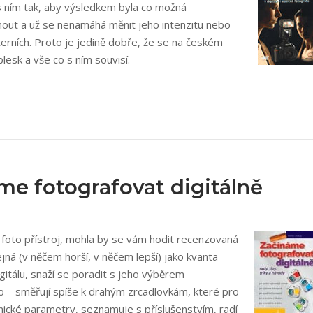
 s ním tak, aby výsledkem byla co možná
apnout a už se nenamáhá měnit jeho intenzitu nebo
erních. Proto je jedině dobře, že se na českém
lesk a vše co s ním souvisí.
e fotografovat digitálně
í foto přístroj, mohla by se vám hodit recenzovaná
jná (v něčem horší, v něčem lepší) jako kvanta
itálu, snaží se poradit s jeho výběrem
mo – směřují spíše k drahým zrcadlovkám, které pro
hnické parametry, seznamuje s příslušenstvím, radí