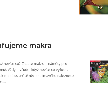
.
afujeme makra
e už nevíte co? Zkuste makro – náměty pro
né. Vždy a všude, když nevíte co vyfotit,
kolem sebe, určitě něco zajímavého naleznete –
uru…