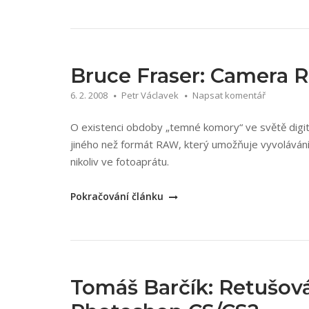
Kelby:
Digitální
fotografie
2“
Bruce Fraser: Camera 
6. 2. 2008
Petr Václavek
Napsat komentář
O existenci obdoby „temné komory“ ve světě digitální
jiného než formát RAW, který umožňuje vyvolávání 
nikoliv ve fotoaprátu.
„Bruce
Pokračování článku
Fraser:
Camera
Raw
v
Adobe
Tomáš Barčík: Retušová
Photoshop