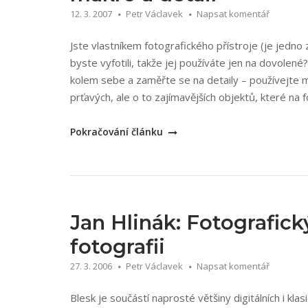
12. 3. 2007
Petr Václavek
Napsat komentář
Jste vlastníkem fotografického přístroje (je jedno 
byste vyfotili, takže jej používáte jen na dovolen
kolem sebe a zaměřte se na detaily – používejte ma
prťavých, ale o to zajímavějších objektů, které na 
„Robert
Pokračování článku
Thompson:
Naučte
se
fotografovat
dobře
Jan Hlinák: Fotografický
makro
fotografii
a
27. 3. 2006
Petr Václavek
Napsat komentář
detail“
Blesk je součástí naprosté většiny digitálních i kla