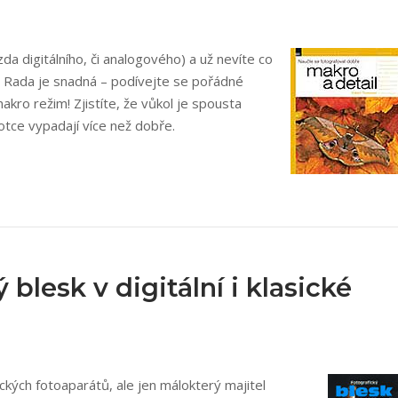
zda digitálního, či analogového) a už nevíte co
é? Rada je snadná – podívejte se pořádné
kro režim! Zjistíte, že vůkol je spousta
fotce vypadají více než dobře.
 blesk v digitální i klasické
sických fotoaparátů, ale jen málokterý majitel