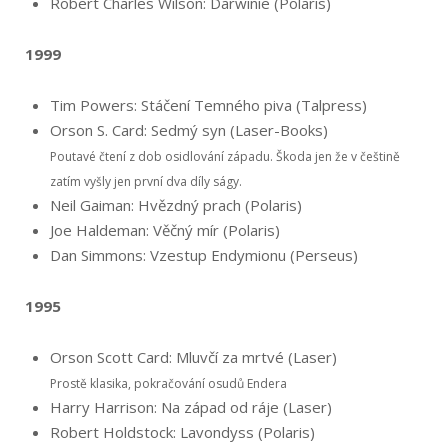
Robert Charles Wilson: Darwinie (Polaris)
1999
Tim Powers: Stáčení Temného piva (Talpress)
Orson S. Card: Sedmý syn (Laser-Books)
Poutavé čtení z dob osidlování západu. Škoda jen že v češtině
zatím vyšly jen první dva díly ságy.
Neil Gaiman: Hvězdný prach (Polaris)
Joe Haldeman: Věčný mír (Polaris)
Dan Simmons: Vzestup Endymionu (Perseus)
1995
Orson Scott Card: Mluvčí za mrtvé (Laser)
Prostě klasika, pokračování osudů Endera
Harry Harrison: Na západ od ráje (Laser)
Robert Holdstock: Lavondyss (Polaris)