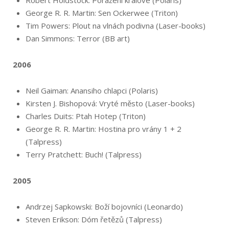
Robert Holdstock: Poražení králové (Polaris)
George R. R. Martin: Sen Ockerwee (Triton)
Tim Powers: Plout na vlnách podivna (Laser-books)
Dan Simmons: Terror (BB art)
2006
Neil Gaiman: Anansiho chlapci (Polaris)
Kirsten J. Bishopová: Vryté město (Laser-books)
Charles Duits: Ptah Hotep (Triton)
George R. R. Martin: Hostina pro vrány 1 + 2
(Talpress)
Terry Pratchett: Buch! (Talpress)
2005
Andrzej Sapkowski: Boží bojovníci (Leonardo)
Steven Erikson: Dóm řetězů (Talpress)