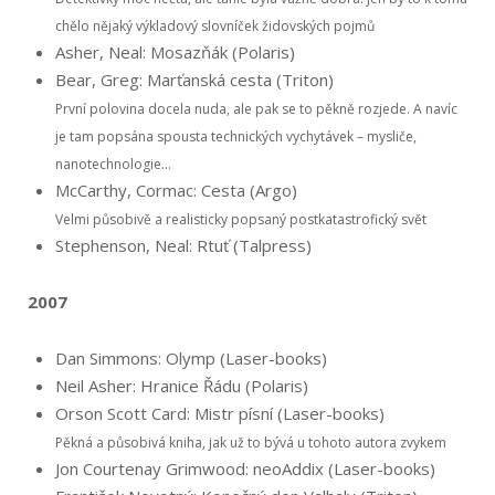
chělo nějaký výkladový slovníček židovských pojmů
Asher, Neal: Mosazňák (Polaris)
Bear, Greg: Marťanská cesta (Triton)
První polovina docela nuda, ale pak se to pěkně rozjede. A navíc
je tam popsána spousta technických vychytávek – mysliče,
nanotechnologie…
McCarthy, Cormac: Cesta (Argo)
Velmi působivě a realisticky popsaný postkatastrofický svět
Stephenson, Neal: Rtuť (Talpress)
2007
Dan Simmons: Olymp (Laser-books)
Neil Asher: Hranice Řádu (Polaris)
Orson Scott Card: Mistr písní (Laser-books)
Pěkná a působivá kniha, jak už to bývá u tohoto autora zvykem
Jon Courtenay Grimwood: neoAddix (Laser-books)