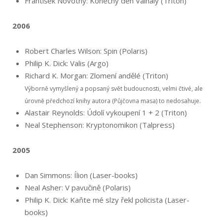
František Novotný: Konečný den Valhaly (Triton)
2006
Robert Charles Wilson: Spin (Polaris)
Philip K. Dick: Valis (Argo)
Richard K. Morgan: Zlomení andělé (Triton)
Výborně vymyšlený a popsaný svět budoucnosti, velmi čtivé, ale
úrovně předchozí knihy autora (Půjčovna masa) to nedosahuje.
Alastair Reynolds: Údolí vykoupení 1 + 2 (Triton)
Neal Stephenson: Kryptonomikon (Talpress)
2005
Dan Simmons: Ílion (Laser-books)
Neal Asher: V pavučině (Polaris)
Philip K. Dick: Kaňte mé slzy řekl policista (Laser-
books)