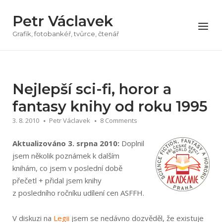
Přeskočit
Petr Václavek
na
Menu
obsah
Grafik, fotobankéř, tvůrce, čtenář
Nejlepší sci-fi, horor a
fantasy knihy od roku 1995
3. 8. 2010
Petr Václavek
8 Comments
Aktualizováno 3. srpna 2010:
Doplnil
jsem několik poznámek k dalším
knihám, co jsem v poslední době
přečetl + přidal jsem knihy
z posledního ročníku udílení cen ASFFH.
V diskuzi na
Legii
jsem se nedávno dozvěděl, že existuje