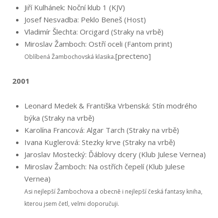
Jiří Kulhánek: Noční klub 1 (KJV)
Josef Nesvadba: Peklo Beneš (Host)
Vladimír Šlechta: Orcigard (Straky na vrbě)
Miroslav Žamboch: Ostří oceli (Fantom print)
.[precteno]
Oblíbená Žambochovská klasika
2001
Leonard Medek & Františka Vrbenská: Stín modrého
býka (Straky na vrbě)
Karolína Francová: Algar Tarch (Straky na vrbě)
Ivana Kuglerová: Stezky krve (Straky na vrbě)
Jaroslav Mostecký: Ďáblovy dcery (Klub Julese Vernea)
Miroslav Žamboch: Na ostřích čepelí (Klub Julese
Vernea)
Asi nejlepší Žambochova a obecně i nejlepší česká fantasy kniha,
kterou jsem četl, velmi doporučuji.