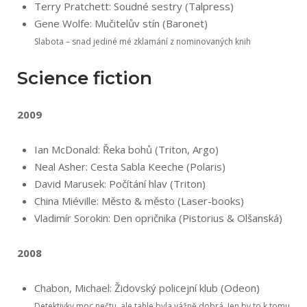
Terry Pratchett: Soudné sestry (Talpress)
Gene Wolfe: Mučitelův stín (Baronet)
Slabota – snad jediné mé zklamání z nominovaných knih
Science fiction
2009
Ian McDonald: Řeka bohů (Triton, Argo)
Neal Asher: Cesta Sabla Keeche (Polaris)
David Marusek: Počítání hlav (Triton)
China Miéville: Město & město (Laser-books)
Vladimír Sorokin: Den opričnika (Pistorius & Olšanská)
2008
Chabon, Michael: Židovský policejní klub (Odeon)
Detektivky moc nečtu, ale tahle byla vážně dobrá. Jen by to k tomu