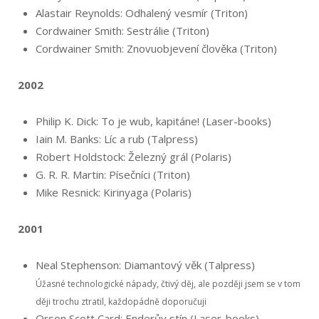
Alastair Reynolds: Odhalený vesmír (Triton)
Cordwainer Smith: Sestrálie (Triton)
Cordwainer Smith: Znovuobjevení člověka (Triton)
2002
Philip K. Dick: To je wub, kapitáne! (Laser-books)
Iain M. Banks: Líc a rub (Talpress)
Robert Holdstock: Železný grál (Polaris)
G. R. R. Martin: Písečníci (Triton)
Mike Resnick: Kirinyaga (Polaris)
2001
Neal Stephenson: Diamantový věk (Talpress)
Úžasné technologické nápady, čtivý děj, ale později jsem se v tom
ději trochu ztratil, každopádně doporučuji
Orson Scott Card: Enderův stín (Laser-books)