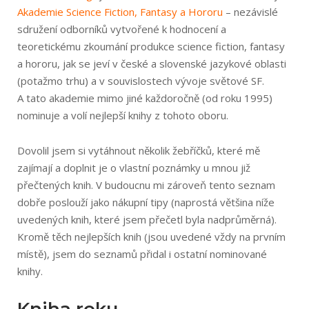
Akademie Science Fiction, Fantasy a Hororu
– nezávislé
sdružení odborníků vytvořené k hodnocení a
teoretickému zkoumání produkce science fiction, fantasy
a hororu, jak se jeví v české a slovenské jazykové oblasti
(potažmo trhu) a v souvislostech vývoje světové SF.
A tato akademie mimo jiné každoročně (od roku 1995)
nominuje a volí nejlepší knihy z tohoto oboru.
Dovolil jsem si vytáhnout několik žebříčků, které mě
zajímají a doplnit je o vlastní poznámky u mnou již
přečtených knih. V budoucnu mi zároveň tento seznam
dobře poslouží jako nákupní tipy (naprostá většina níže
uvedených knih, které jsem přečetl byla nadprůměrná).
Kromě těch nejlepších knih (jsou uvedené vždy na prvním
místě), jsem do seznamů přidal i ostatní nominované
knihy.