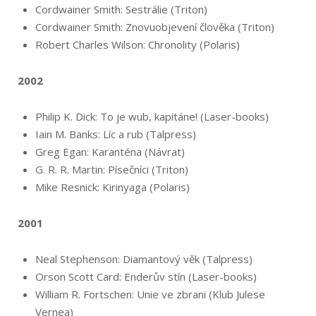
Cordwainer Smith: Sestrálie (Triton)
Cordwainer Smith: Znovuobjevení člověka (Triton)
Robert Charles Wilson: Chronolity (Polaris)
2002
Philip K. Dick: To je wub, kapitáne! (Laser-books)
Iain M. Banks: Líc a rub (Talpress)
Greg Egan: Karanténa (Návrat)
G. R. R. Martin: Písečníci (Triton)
Mike Resnick: Kirinyaga (Polaris)
2001
Neal Stephenson: Diamantový věk (Talpress)
Orson Scott Card: Enderův stín (Laser-books)
William R. Fortschen: Unie ve zbrani (Klub Julese
Vernea)