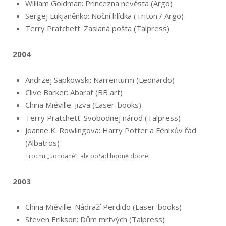
William Goldman: Princezna nevěsta (Argo)
Sergej Lukjaněnko: Noční hlídka (Triton / Argo)
Terry Pratchett: Zaslaná pošta (Talpress)
2004
Andrzej Sapkowski: Narrenturm (Leonardo)
Clive Barker: Abarat (BB art)
China Miéville: Jizva (Laser-books)
Terry Pratchett: Svobodnej národ (Talpress)
Joanne K. Rowlingová: Harry Potter a Fénixův řád
(Albatros)
Trochu „uondané“, ale pořád hodně dobré
2003
China Miéville: Nádraží Perdido (Laser-books)
Steven Erikson: Dům mrtvých (Talpress)