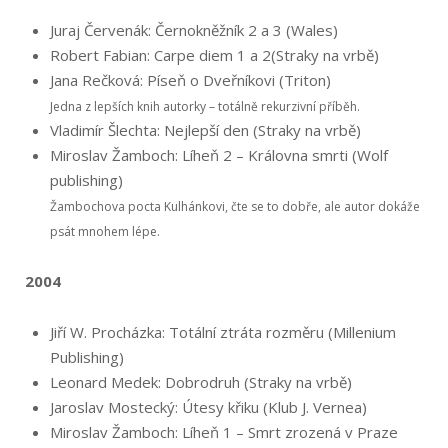
Juraj Červenák: Černokněžník 2 a 3 (Wales)
Robert Fabian: Carpe diem 1 a 2(Straky na vrbě)
Jana Rečková: Píseň o Dveřníkovi (Triton)
Jedna z lepších knih autorky – totálně rekurzivní příběh.
Vladimír Šlechta: Nejlepší den (Straky na vrbě)
Miroslav Žamboch: Líheň 2 – Královna smrti (Wolf
publishing)
Žam­bochova pocta Kulhánkovi, čte se to dobře, ale autor dokáže
psát mnohem lépe.
2004
Jiří W. Procházka: Totální ztráta rozměru (Millenium
Publishing)
Leonard Medek: Dobrodruh (Straky na vrbě)
Jaroslav Mostecký: Útesy křiku (Klub J. Vernea)
Miroslav Žamboch: Líheň 1 – Smrt zrozená v Praze