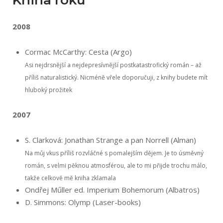
Kniha roku
2008
Cormac McCarthy: Cesta (Argo)
Asi nejdrsnější a nejdepresívnější postkatastrofický román – až
příliš naturalistický. Nicméně vřele doporučuji, z knihy budete mít
hluboký prožitek
2007
S. Clarková: Jonathan Strange a pan Norrell (Alman)
Na můj vkus příliš rozvláčné s pomalejším dějem. Je to úsměvný
román, s velmi pěknou atmosférou, ale to mi přijde trochu málo,
takže celkově mě kniha zklamala
Ondřej Műller ed. Imperium Bohemorum (Albatros)
D. Simmons: Olymp (Laser-books)