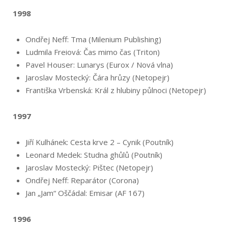
1998
Ondřej Neff: Tma (Milenium Publishing)
Ludmila Freiová: Čas mimo čas (Triton)
Pavel Houser: Lunarys (Eurox / Nová vlna)
Jaroslav Mostecký: Čára hrůzy (Netopejr)
Františka Vrbenská: Král z hlubiny půlnoci (Netopejr)
1997
Jiří Kulhánek: Cesta krve 2 – Cynik (Poutník)
Leonard Medek: Studna ghůlů (Poutník)
Jaroslav Mostecký: Pištec (Netopejr)
Ondřej Neff: Reparátor (Corona)
Jan „Jam“ Oščádal: Emisar (AF 167)
1996