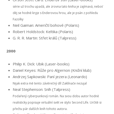
série už trochu upadá, ale zrovna tato kniha je zajímavá, neboť
děj se hodně kryje s Enderovou hrou, ale je psán z pohledu
Fazolky
Neil Gaiman: Američtí bohové (Polaris)
Robert Holdstock: Keltika (Polaris)
G. R. R. Martin: Střet králů (Talpress)
2000
Philip K. Dick: Ubik (Laser-books)
Daniel Keyes: Růže pro Algernon (Knižní klub)
Andrzej Sapkowski: Paní jezera (Leonardo)
Nijak extra mě tento závěrečný díl Zaklínače nezujal
Neal Stephenson: Sníh (Talpress)
Podařený cyberpunkový román. Na svou dobu autor hodně
realisticky popisuje virtuální svět ve stylo Second Life. Určitě si
přečtu pár dalších knih tohoto autora.