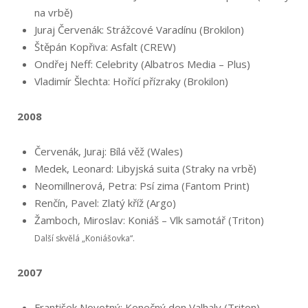
na vrbě)
Juraj Červenák: Strážcové Varadínu (Brokilon)
Štěpán Kopřiva: Asfalt (CREW)
Ondřej Neff: Celebrity (Albatros Media – Plus)
Vladimír Šlechta: Hořící přízraky (Brokilon)
2008
Červenák, Juraj: Bílá věž (Wales)
Medek, Leonard: Libyjská suita (Straky na vrbě)
Neomillnerová, Petra: Psí zima (Fantom Print)
Renčín, Pavel: Zlatý kříž (Argo)
Žamboch, Miroslav: Koniáš – Vlk samotář (Triton)
Další skvělá „Koniášovka“.
2007
František Novotný: Konečný den Valhaly (Triton)