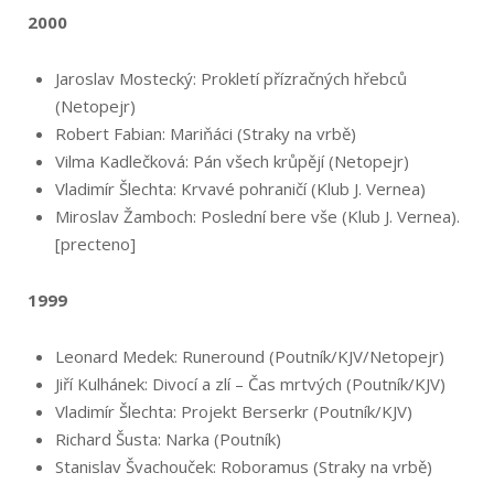
2000
Jaroslav Mostecký: Prokletí přízračných hřebců
(Netopejr)
Robert Fabian: Mariňáci (Straky na vrbě)
Vilma Kadlečková: Pán všech krůpějí (Netopejr)
Vladimír Šlechta: Krvavé pohraničí (Klub J. Vernea)
Miroslav Žamboch: Poslední bere vše (Klub J. Vernea).
[precteno]
1999
Leonard Medek: Runeround (Poutník/KJV/Ne­topejr)
Jiří Kulhánek: Divocí a zlí – Čas mrtvých (Poutník/KJV)
Vladimír Šlechta: Projekt Berserkr (Poutník/KJV)
Richard Šusta: Narka (Poutník)
Stanislav Švachouček: Roboramus (Straky na vrbě)