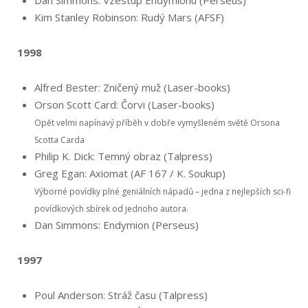
Dan Simmons: Vzestup Endymionu (Perseus)
Kim Stanley Robinson: Rudý Mars (AFSF)
1998
Alfred Bester: Zničený muž (Laser-books)
Orson Scott Card: Čorvi (Laser-books)
Opět velmi napínavý příběh v dobře vymyšleném světě Orsona
Scotta Carda
Philip K. Dick: Temný obraz (Talpress)
Greg Egan: Axiomat (AF 167 / K. Soukup)
Výborné povídky plné geniálních nápadů – jedna z nejlepších sci-fi
povídkových sbírek od jednoho autora.
Dan Simmons: Endymion (Perseus)
1997
Poul Anderson: Stráž času (Talpress)