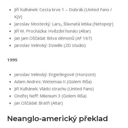
Jiří Kulhánek: Cesta krve 1 – Dobrák (United Fans /
KJV)
Jaroslav Mostecký: Lars„ šťavnatá lebka (Netopejr)
Jiří W. Procházka: Hvězdní honáci (Altar)
Jan Jam Oščádal: Bitva démonů (AF 167)
Jaroslav Velinský: Dzwille (2D studio)
1995
Jaroslav Velinský: Engerlingové (Horizont)
Adam Andres: Wetemaa II (Golem Ríša)
Jiří Kulhánek: Vládci strachu (United Fans)
Ondřej Neff: Milenium 3 (Golem Ríša)
Jan Oščádal: Bratři (Altar)
Neanglo-americký překlad