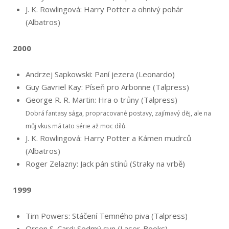
J. K. Rowlingová: Harry Potter a ohnivý pohár
(Albatros)
2000
Andrzej Sapkowski: Paní jezera (Leonardo)
Guy Gavriel Kay: Píseň pro Arbonne (Talpress)
George R. R. Martin: Hra o trůny (Talpress)
Dobrá fantasy sága, propracované postavy, zajímavý děj, ale na
můj vkus má tato série až moc dílů.
J. K. Rowlingová: Harry Potter a Kámen mudrců
(Albatros)
Roger Zelazny: Jack pán stínů (Straky na vrbě)
1999
Tim Powers: Stáčení Temného piva (Talpress)
Orson S. Card: Sedmý syn (Laser-Books)