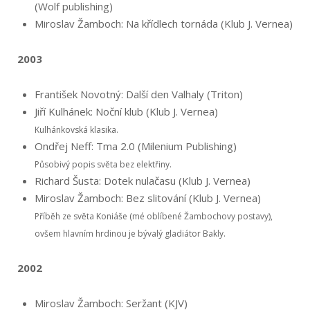
(Wolf publishing)
Miroslav Žamboch: Na křídlech tornáda (Klub J. Vernea)
2003
František Novotný: Další den Valhaly (Triton)
Jiří Kulhánek: Noční klub (Klub J. Vernea)
Kulhán­kovská klasika.
Ondřej Neff: Tma 2.0 (Milenium Publishing)
Pů­sobivý popis světa bez elektřiny.
Richard Šusta: Dotek nulačasu (Klub J. Vernea)
Miroslav Žamboch: Bez slitování (Klub J. Vernea)
Příběh ze světa Koniáše (mé oblíbené Žambochovy postavy),
ovšem hlavním hrdinou je bývalý gladiátor Bakly.
2002
Miroslav Žamboch: Seržant (KJV)