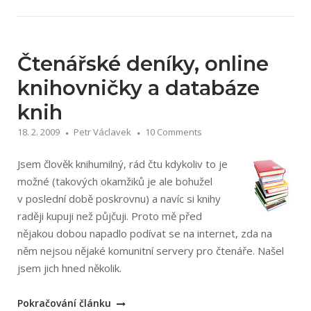
–
pár
postřehů
po
Čtenářské deníky, online
14
knihovničky a databáze
dnech
knih
používání“
18. 2. 2009
Petr Václavek
10 Comments
Jsem člověk knihumilný, rád čtu kdykoliv to je
možné (takových okamžiků je ale bohužel
v poslední době poskrovnu) a navíc si knihy
raději kupuji než půjčuji. Proto mě před
nějakou dobou napadlo podívat se na internet, zda na
něm nejsou nějaké komunitní servery pro čtenáře. Našel
jsem jich hned několik.
„Čtenářské
Pokračování článku