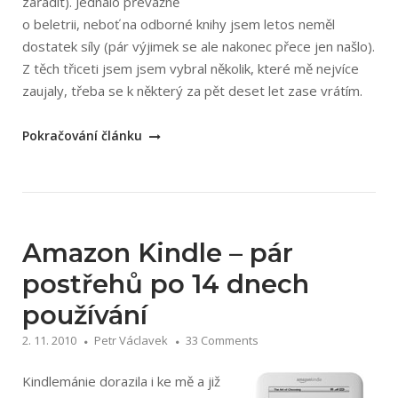
zařadit). Jednalo převážně
o beletrii, neboť na odborné knihy jsem letos neměl
dostatek síly (pár výjimek se ale nakonec přece jen našlo).
Z těch třiceti jsem jsem vybral několik, které mě nejvíce
zaujaly, třeba se k některý za pět deset let zase vrátím.
„Nejlepší
Pokračování článku
knihy,
co
jsem
četl
v
Amazon Kindle – pár
roce
postřehů po 14 dnech
2010“
používání
2. 11. 2010
Petr Václavek
33 Comments
Kindlemánie dorazila i ke mě a již