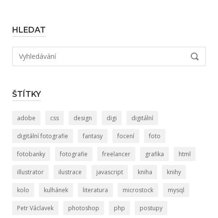
HLEDAT
Hledat:
VYHLED
ŠTÍTKY
adobe
css
design
digi
digitální
digitální fotografie
fantasy
focení
foto
fotobanky
fotografie
freelancer
grafika
html
illustrator
ilustrace
javascript
kniha
knihy
kolo
kulhánek
literatura
microstock
mysql
Petr Václavek
photoshop
php
postupy