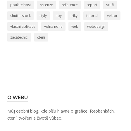
použitelnost
recenze
reference
report
sci-fi
shutterstock
styly
tipy
triky
tutorial
vektor
vlastní aplikace
volná noha
web
webdesign
začátečníci
čtení
O WEBU
Můj osobní blog, kde píšu hlavně o grafice, fotobankách,
čtení, tvoření a životě vůbec.