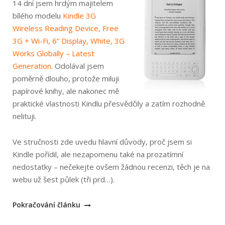
14 dní jsem hrdým majitelem
bílého modelu
Kindle 3G
Wireless Reading Device, Free
3G + Wi-Fi, 6“ Display, White, 3G
Works Globally – Latest
Generation
. Odolával jsem
poměrně dlouho, protože miluji
papírové knihy, ale nakonec mě
praktické vlastnosti Kindlu přesvědčily a zatím rozhodně
nelituji.
Ve stručnosti zde uvedu hlavní důvody, proč jsem si
Kindle pořídil, ale nezapomenu také na prozatímní
nedostatky – nečekejte ovšem žádnou recenzi, těch je na
webu už šest půlek (tři prd…).
„Amazon
Pokračování článku
Kindle