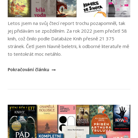
Letos jsem na svůj čtecí report trochu pozapomněl, tak
jej přidávám se zpožděním. Za rok 2022 jsem přečetl 58
knih, což činilo podle Databáze Knih přesně 21 375
stránek. Četl jsem hlavně beletrii, k odborné literatuře mě
to tentokrát moc netáhlo.
„Nejlepší
Pokračování článku
knihy
2022“
Open post
KNIHY