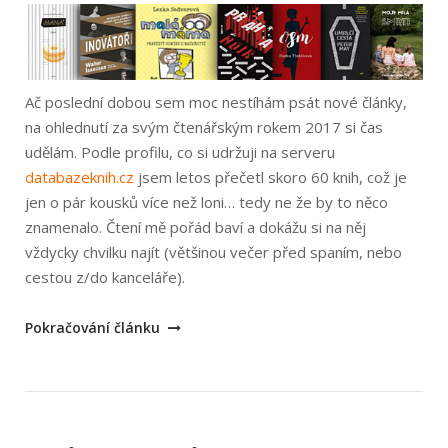
Ač poslední dobou sem moc nestíhám psát nové články,
na ohlednutí za svým čtenářským rokem 2017 si čas
udělám. Podle profilu, co si udržuji na serveru
databazeknih.cz
jsem letos přečetl skoro 60 knih, což je
jen o pár kousků více než loni… tedy ne že by to něco
znamenalo. Čtení mě pořád baví a dokážu si na něj
vždycky chvilku najít (většinou večer před spaním, nebo
cestou z/do kanceláře).
„Nejlepší
Pokračování článku
knihy
2017“