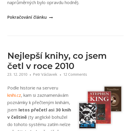
naprůměrných bylo opravdu hodně).
„Nejlepší
Pokračování článku
knihy
za
rok
2014“
Nejlepší knihy, co jsem
četl v roce 2010
23. 12. 2010
Petr Václavek
12 Comments
Podle historie na serveru
knihi.cz
, kam si zaznamenávám
poznámky k přečteným knihám,
jsem
letos přečetl asi 30 knih
v češtině
(ty anglické bohužel
do tohoto systému zatím nelze