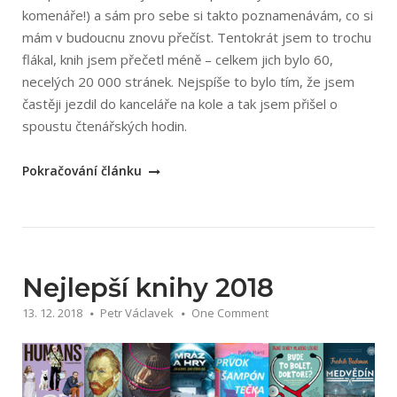
komenáře!) a sám pro sebe si takto poznamenávám, co si
mám v budoucnu znovu přečíst. Tentokrát jsem to trochu
flákal, knih jsem přečetl méně – celkem jich bylo 60,
necelých 20 000 stránek. Nejspíše to bylo tím, že jsem
častěji jezdil do kanceláře na kole a tak jsem přišel o
spoustu čtenářských hodin.
„Nejlepší
Pokračování článku
knihy
2020“
Nejlepší knihy 2018
13. 12. 2018
Petr Václavek
One Comment