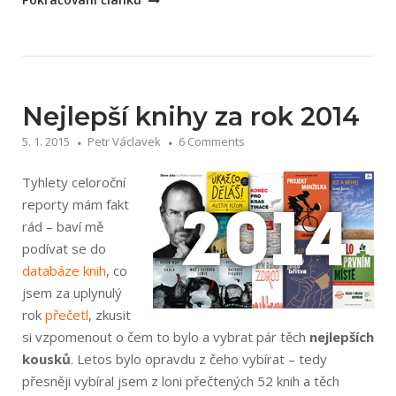
knihy
2016“
Nejlepší knihy za rok 2014
5. 1. 2015
Petr Václavek
6 Comments
Tyhlety celoroční
reporty mám fakt
rád – baví mě
podívat se do
databáze knih
, co
jsem za uplynulý
rok
přečetl
, zkusit
si vzpomenout o čem to bylo a vybrat pár těch
nejlepších
kousků
. Letos bylo opravdu z čeho vybírat – tedy
přesněji vybíral jsem z loni přečtených 52 knih a těch