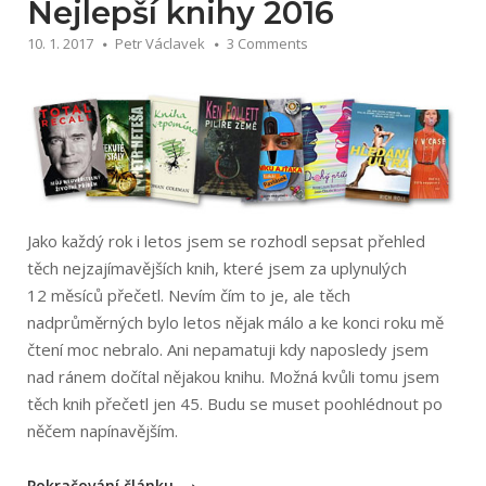
Nejlepší knihy 2016
10. 1. 2017
Petr Václavek
3 Comments
Jako každý rok i letos jsem se rozhodl sepsat přehled
těch nejzajímavějších knih, které jsem za uplynulých
12 měsíců přečetl. Nevím čím to je, ale těch
nadprůměrných bylo letos nějak málo a ke konci roku mě
čtení moc nebralo. Ani nepamatuji kdy naposledy jsem
nad ránem dočítal nějakou knihu. Možná kvůli tomu jsem
těch knih přečetl jen 45. Budu se muset poohlédnout po
něčem napínavějším.
„Nejlepší
Pokračování článku