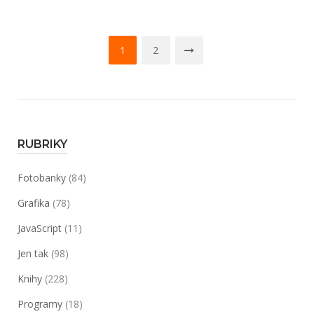
deníky,
online
Navigace
knihovničky
1
2
a
pro
databáze
příspěvky
knih“
RUBRIKY
Fotobanky
(84)
Grafika
(78)
JavaScript
(11)
Jen tak
(98)
Knihy
(228)
Programy
(18)