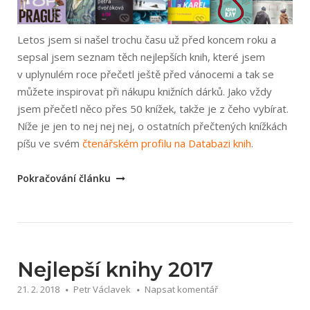
Letos jsem si našel trochu času už před koncem roku a
sepsal jsem seznam těch nejlepších knih, které jsem
v uplynulém roce přečetl ještě před vánocemi a tak se
můžete inspirovat při nákupu knižních dárků. Jako vždy
jsem přečetl něco přes 50 knížek, takže je z čeho vybírat.
Níže je jen to nej nej nej, o ostatních přečtených knížkách
píšu ve svém
čtenářském profilu na Databazi knih
.
„Nejlepší
Pokračování článku
knihy
2018“
Nejlepší knihy 2017
21. 2. 2018
Petr Václavek
Napsat komentář