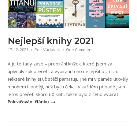
Nejlepší knihy 2021
17. 12. 2021
Petr Václavek
One Comment
A je to tady zase – probírání knížek, které jsem za
uplynulý rok přečetl, a vybírání toho nejlepšího z nich.
Některé knihy si už stěží pamatuji, jiné mi v paměti utkvěly
mnohem hlouběji, než bych čekal. V každém případě jsem
„Nejlepš
letos přečetl skoro 60 knih, takže bylo z čeho vybírat.
knihy
Pokračování článku
2021“
Open post