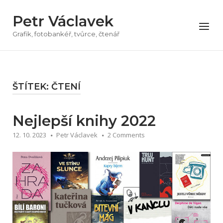
Přeskočit
Petr Václavek
na
Menu
obsah
Grafik, fotobankéř, tvůrce, čtenář
ŠTÍTEK:
ČTENÍ
Nejlepší knihy 2022
12. 10. 2023
Petr Václavek
2 Comments