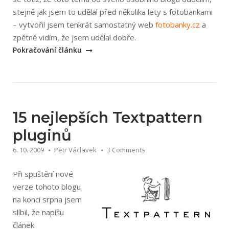
stejně jak jsem to udělal před několika lety s fotobankami
– vytvořil jsem tenkrát samostatný web
fotobanky.cz
a
„ilustrator.cz
zpětně vidím, že jsem udělal dobře.
web
Pokračování článku
o
Adobe
Illustrátoru
a
15 nejlepších Textpattern
vektorové
grafice“
pluginů
6. 10. 2009
Petr Václavek
3 Comments
Při spuštění nové
verze tohoto blogu
na konci srpna jsem
slíbil, že napíšu
článek