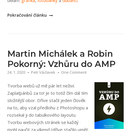
dělám:
grafika
,
fotobanky
a
dubánci
.
„Redesign
Pokračování článku
blogu
po
10
letech“
Martin Michálek a Robin
Pokorný: Vzhůru do AMP
24. 1. 2020
Petr Václavek
One Comment
Tvorba webů už mě pár let neživí.
Zaplaťpánbů za to! Je to totiž čím dál tím
složitější obor. Dříve stačil jeden člověk
na to, aby vzal předlohu z Photoshopu a
rozsekal ji do tabulkového layoutu.
Tvorbu webových stránek se každý
mohl naučit za víkend (dříve stačilo umět