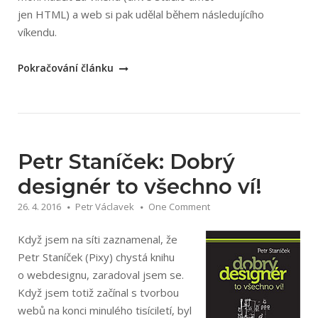
jen HTML) a web si pak udělal během následujícího
víkendu.
„Martin
Pokračování článku
Michálek
a
Robin
Pokorný:
Vzhůru
Petr Staníček: Dobrý
do
designér to všechno ví!
AMP“
26. 4. 2016
Petr Václavek
One Comment
Když jsem na síti zaznamenal, že
Petr Staníček (Pixy) chystá knihu
o webdesignu, zaradoval jsem se.
Když jsem totiž začínal s tvorbou
webů na konci minulého tisíciletí, byl