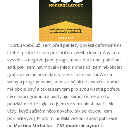
Tvorbu webů už jsem před pár lety pověsil definitivně na
hřebík, protože jsem pokročil do vyššího levelu. Abych to
vysvětlil – nejprve jsem programoval back end, pak front
end, pak jsem navrhoval vzhled a dnes už jsem několik let
grafik na volné noze, který kreslí co se mu líbí. Ale na
weby a programování jsem tak nějak nezanevřel, pořád
mě oboje baví a tak si sem tam pro svou vlastní potřebu
něco naprogramuju a nastyluju. Samozřejmě pro to
používám letité fígle, co jsem se v minulosti naučil. Ale
vždy, když začínám něco nového, tak se kouknu, kam
pokročil vývoj. Proto mi udělala velkou radost publikace
od
Martina Michálka – CSS moderní layout
s