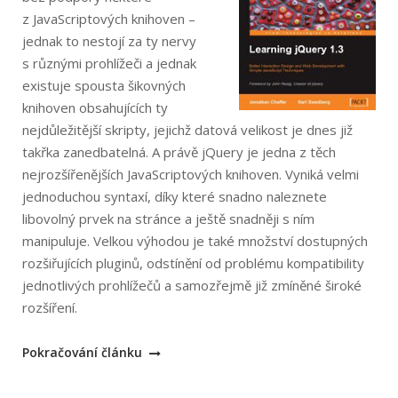
z JavaScriptových knihoven –
jednak to nestojí za ty nervy
s různými prohlížeči a jednak
existuje spousta šikovných
knihoven obsahujících ty
nejdůležitější skripty, jejichž datová velikost je dnes již
takřka zanedbatelná. A právě jQuery je jedna z těch
nejrozšířenějších JavaScriptových knihoven. Vyniká velmi
jednoduchou syntaxí, díky které snadno naleznete
libovolný prvek na stránce a ještě snadněji s ním
manipuluje. Velkou výhodou je také množství dostupných
rozšiřujících pluginů, odstínění od problému kompatibility
jednotlivých prohlížečů a samozřejmě již zmíněné široké
rozšíření.
„Jonathan
Pokračování článku
Chaffer,
Karl