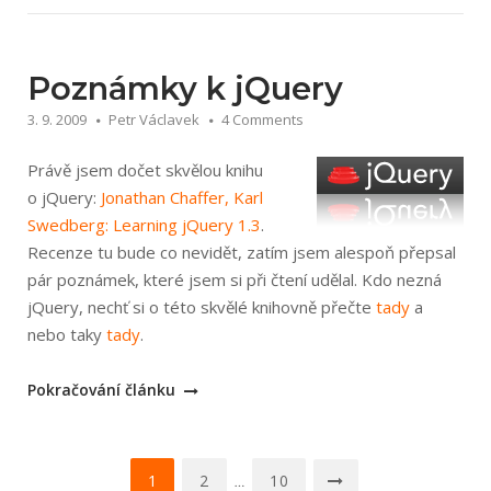
Swedberg:
Learning
jQuery
Poznámky k jQuery
1.3“
3. 9. 2009
Petr Václavek
4 Comments
Právě jsem dočet skvělou knihu
o jQuery:
Jonathan Chaffer, Karl
Swedberg: Learning jQuery 1.3
.
Recenze tu bude co nevidět, zatím jsem alespoň přepsal
pár poznámek, které jsem si při čtení udělal. Kdo nezná
jQuery, nechť si o této skvělé knihovně přečte
tady
a
nebo taky
tady
.
„Poznámky
Pokračování článku
k
jQuery“
Navigace
1
2
10
…