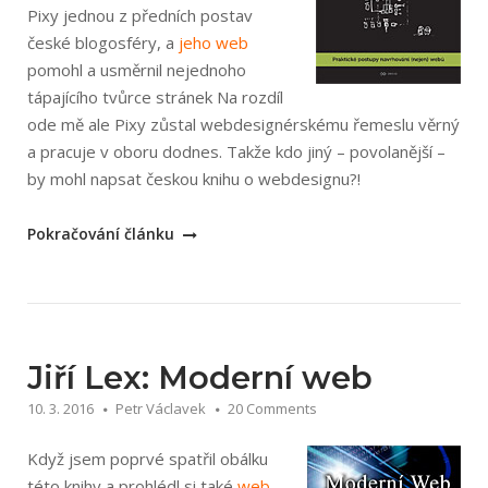
Pixy jednou z předních postav
české blogosféry, a
jeho web
pomohl a usměrnil nejednoho
tápajícího tvůrce stránek Na rozdíl
ode mě ale Pixy zůstal webdesignérskému řemeslu věrný
a pracuje v oboru dodnes. Takže kdo jiný – povolanější –
by mohl napsat českou knihu o webdesignu?!
„Petr
Pokračování článku
Staníček:
Dobrý
designér
to
všechno
Jiří Lex: Moderní web
ví!“
10. 3. 2016
Petr Václavek
20 Comments
Když jsem poprvé spatřil obálku
této knihy a prohlédl si také
web