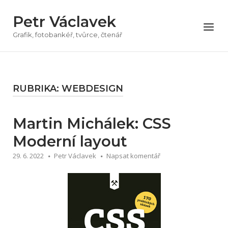
Přeskočit
Petr Václavek
na
Menu
obsah
Grafik, fotobankéř, tvůrce, čtenář
RUBRIKA:
WEBDESIGN
Martin Michálek: CSS
Moderní layout
29. 6. 2022
Petr Václavek
Napsat komentář