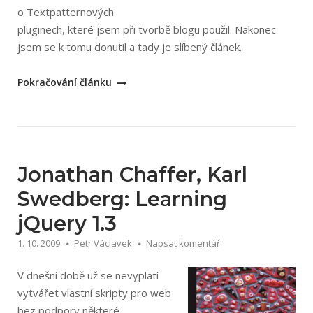
o Textpatternových
pluginech, které jsem při tvorbě blogu použil. Nakonec
jsem se k tomu donutil a tady je slíbený článek.
„15
Pokračování článku
nejlepších
Textpattern
pluginů“
Jonathan Chaffer, Karl
Swedberg: Learning
jQuery 1.3
1. 10. 2009
Petr Václavek
Napsat komentář
V dnešní době už se nevyplatí
vytvářet vlastní skripty pro web
bez podpory některé