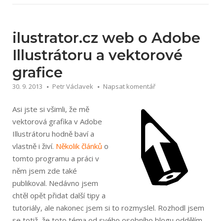
ostrý
jako
břitva“
ilustrator.cz web o Adobe
Illustrátoru a vektorové
grafice
30. 9. 2013
Petr Václavek
Napsat komentář
Asi jste si všimli, že mě
vektorová grafika v Adobe
Illustrátoru hodně baví a
vlastně i živí.
Několik článků
o
tomto programu a práci v
něm jsem zde také
publikoval. Nedávno jsem
chtěl opět přidat další tipy a
tutoriály, ale nakonec jsem si to rozmyslel. Rozhodl jsem
se totiž, že toto téma od svého osobního blogu oddělím,