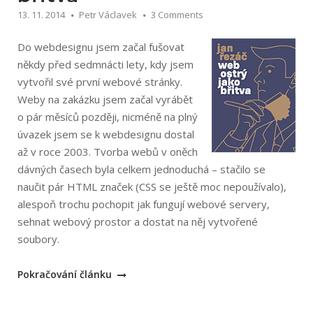
13. 11. 2014
Petr Václavek
3 Comments
Do webdesignu jsem začal fušovat
někdy před sedmnácti lety, kdy jsem
vytvořil své první webové stránky.
Weby na zakázku jsem začal vyrábět
o pár měsíců později, nicméně na plný
úvazek jsem se k webdesignu dostal
až v roce 2003. Tvorba webů v oněch
dávných časech byla celkem jednoduchá – stačilo se
naučit pár HTML značek (CSS se ještě moc nepoužívalo),
alespoň trochu pochopit jak fungují webové servery,
sehnat webový prostor a dostat na něj vytvořené
soubory.
„Jan
Pokračování článku
Řezáč:
Web