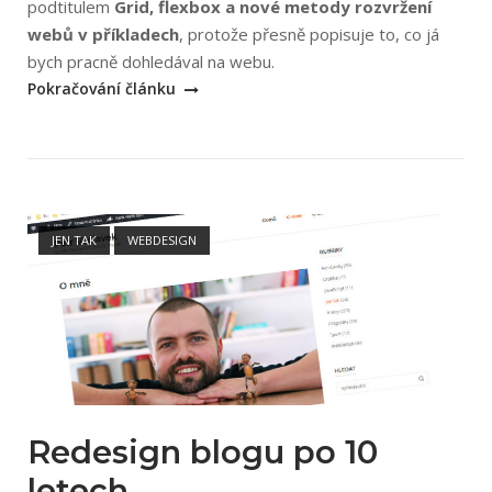
podtitulem
Grid, flexbox a nové metody rozvržení
webů v příkladech
, protože přesně popisuje to, co já
„Martin
bych pracně dohledával na webu.
Michálek:
Pokračování článku
CSS
Moderní
layout“
Open post
JEN TAK
WEBDESIGN
Redesign blogu po 10
letech