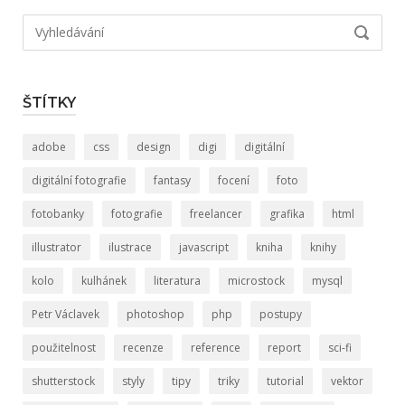
Hledat:
VYHLED
ŠTÍTKY
adobe
css
design
digi
digitální
digitální fotografie
fantasy
focení
foto
fotobanky
fotografie
freelancer
grafika
html
illustrator
ilustrace
javascript
kniha
knihy
kolo
kulhánek
literatura
microstock
mysql
Petr Václavek
photoshop
php
postupy
použitelnost
recenze
reference
report
sci-fi
shutterstock
styly
tipy
triky
tutorial
vektor