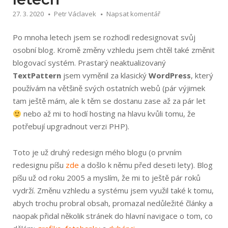
27. 3. 2020
Petr Václavek
Napsat komentář
Po mnoha letech jsem se rozhodl redesignovat svůj
osobní blog. Kromě změny vzhledu jsem chtěl také změnit
blogovací systém. Prastarý neaktualizovaný
TextPattern
jsem vyměnil za klasický
WordPress
, který
používám na většině svých ostatních webů (pár výjimek
tam ještě mám, ale k těm se dostanu zase až za pár let
nebo až mi to hodí hosting na hlavu kvůli tomu, že
potřebují upgradnout verzi PHP).
Toto je už druhý redesign mého blogu (o prvním
redesignu píšu
zde
a došlo k němu před deseti lety). Blog
píšu už od roku 2005 a myslím, že mi to ještě pár roků
vydrží. Změnu vzhledu a systému jsem využil také k tomu,
abych trochu probral obsah, promazal nedůležité články a
naopak přidal několik stránek do hlavní navigace o tom, co