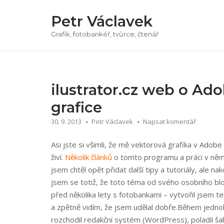
Přeskočit
Petr Václavek
na
obsah
Grafik, fotobankéř, tvůrce, čtenář
ilustrator.cz web o Ado
grafice
30. 9. 2013
Petr Václavek
Napsat komentář
Asi jste si všimli, že mě vektorová grafika v Adobe 
živí.
Několik článků
o tomto programu a práci v něm
jsem chtěl opět přidat další tipy a tutoriály, ale n
jsem se totiž, že toto téma od svého osobního blo
před několika lety s fotobankami – vytvořil jsem
a zpětně vidím, že jsem udělal dobře.
Během jednoh
rozchodil redakční systém (WordPress), poladil šab