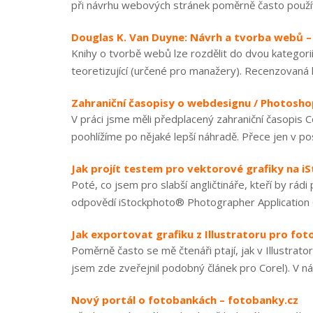
při návrhu webových stránek poměrně často použív
Douglas K. Van Duyne: Návrh a tvorba webů 
Knihy o tvorbě webů lze rozdělit do dvou kategorií 
teoretizující (určené pro manažery). Recenzovaná k
Zahraniční časopisy o webdesignu / Photoshop
V práci jsme měli předplacený zahraniční časopis C
poohlížíme po nějaké lepší náhradě. Přece jen v pos
Jak projít testem pro vektorové grafiky na i
Poté, co jsem pro slabší angličtináře, kteří by rádi
odpovědí iStockphoto® Photographer Application Quiz
Jak exportovat grafiku z Illustratoru pro fo
Poměrně často se mě čtenáři ptají, jak v Illustrat
jsem zde zveřejnil podobný článek pro Corel). V nás
Nový portál o fotobankách – fotobanky.cz