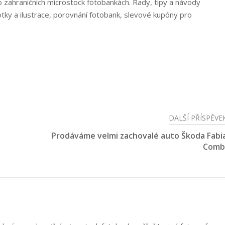
zahraničních microstock fotobankách. Rady, tipy a návody
fotky a ilustrace, porovnání fotobank, slevové kupóny pro
DALŠÍ PŘÍSPĚVE
Prodáváme velmi zachovalé auto Škoda Fabi
Comb