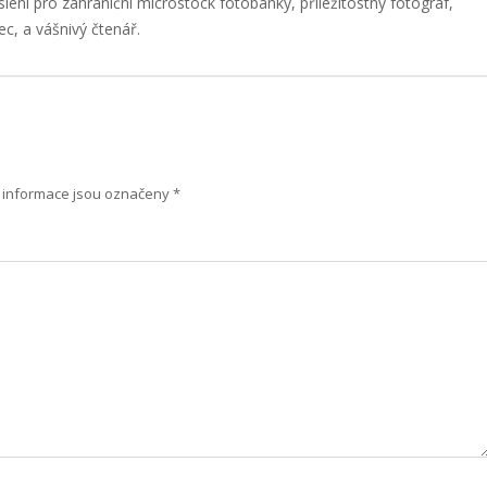
slení pro zahraniční microstock fotobanky, příležitostný fotograf,
ec, a vášnivý čtenář.
informace jsou označeny
*