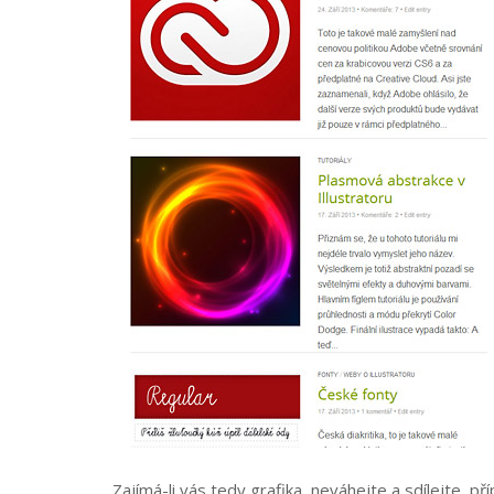
Zajímá-li vás tedy grafika, neváhejte a sdílejte, 