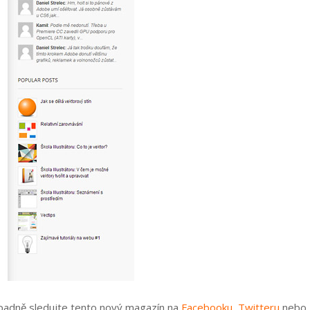
případně sledujte tento nový magazín na
Facebooku
,
Twitteru
nebo