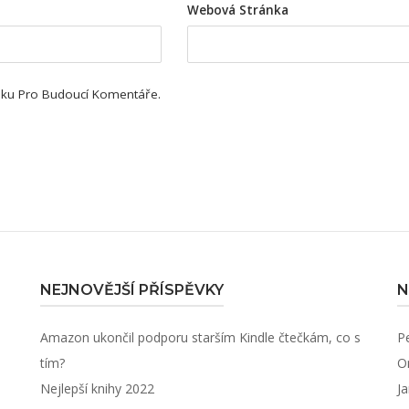
Webová Stránka
ánku Pro Budoucí Komentáře.
NEJNOVĚJŠÍ PŘÍSPĚVKY
N
Amazon ukončil podporu starším Kindle čtečkám, co s
P
tím?
O
Nejlepší knihy 2022
J