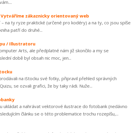
ám....
– Vytváříme zákaznicky orientovaný web
– na ty ryze praktické (určené pro kodéry) a na ty, co jsou spíše
niha patří do druhé...
u / Illustratoru
omputer Arts, ale předplatné nám již skončilo a my se
lední době byl obsah nic moc, jen...
Stocku
 prodávali na iStocku své fotky, připravil přehled správných
u, se ozvali grafici, že by taky rádi. Nuže...
tobanky
oru ukládat a nahrávat vektorové ilustrace do fotobank (nedávno
ledujícím článku se o této problematice trochu rozepíšu,...