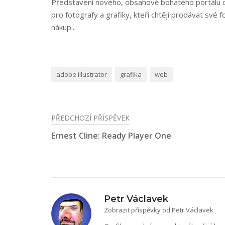
Představení nového, obsahově bohatého portálu o 
pro fotografy a grafiky, kteří chtějí prodávat své 
nákup...
adobe illustrator
grafika
web
PŘEDCHOZÍ PŘÍSPĚVEK
Navigace
Ernest Cline: Ready Player One
pro
příspěvek
Petr Václavek
Zobrazit příspěvky od Petr Václavek