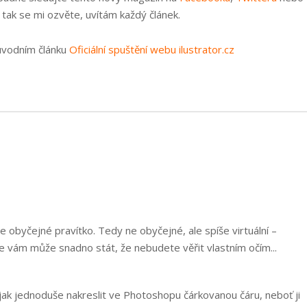
 tak se mi ozvěte, uvítám každý článek.
 úvodním článku
Oficiální spuštění webu ilustrator.cz
 obyčejné pravítko. Tedy ne obyčejné, ale spíše virtuální –
se vám může snadno stát, že nebudete věřit vlastním očím...
ějak jednoduše nakreslit ve Photoshopu čárkovanou čáru, neboť ji