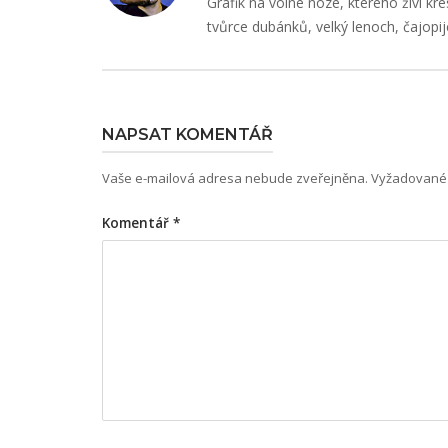
Grafik na volné noze, kterého živí kre
tvůrce dubánků, velký lenoch, čajopij
NAPSAT KOMENTÁŘ
Vaše e-mailová adresa nebude zveřejněna.
Vyžadované 
Komentář
*