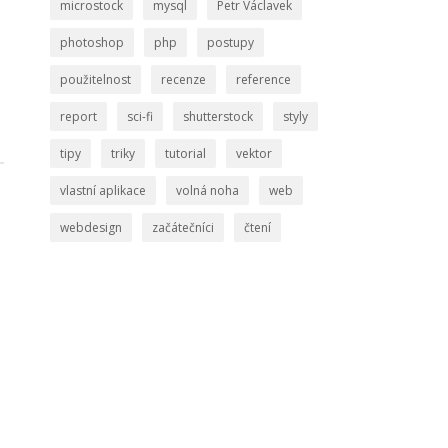
microstock
mysql
Petr Václavek
photoshop
php
postupy
použitelnost
recenze
reference
report
sci-fi
shutterstock
styly
tipy
triky
tutorial
vektor
vlastní aplikace
volná noha
web
webdesign
začátečníci
čtení