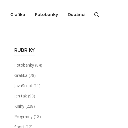
ě
Grafika
Fotobanky
Dubánci
OPEN
SEARCH
BAR
RUBRIKY
Fotobanky
(84)
Grafika
(78)
JavaScript
(11)
Jen tak
(98)
Knihy
(228)
Programy
(18)
Sport
(12)