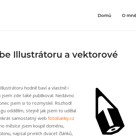
Domů
O mn
be Illustrátoru a vektorové
Illustrátoru hodně baví a vlastně i
 jsem zde také publikoval. Nedávno
akonec jsem si to rozmyslel. Rozhodl
gu oddělím, stejně jak jsem to udělal
 tenkrát samostatný web
fotobanky.cz
o měsíce jsem koupil doménu,
lonu, napsal prvních dvacet článků,