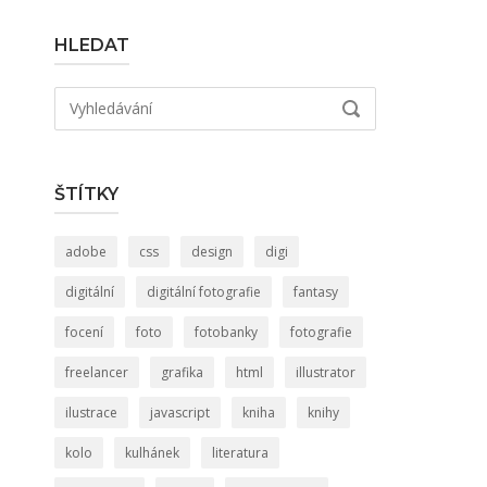
HLEDAT
Hledat:
VYHLEDÁVÁNÍ
ŠTÍTKY
adobe
css
design
digi
digitální
digitální fotografie
fantasy
focení
foto
fotobanky
fotografie
freelancer
grafika
html
illustrator
ilustrace
javascript
kniha
knihy
kolo
kulhánek
literatura