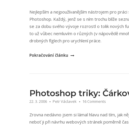
Nejlepším a nejpoužívanějším nástrojem pro prác
Photoshop. Každý, jenž se s ním trochu blíže sezná
se za dobu svého vývoje rozrostl o tolik nových f
to už vůbec nemluvím o různých (v nápovědě mnoh
drobných fíglech pro urychlení práce.
„Scott
Pokračování článku
Kelby:Adobe
Photoshop
CS
–
kniha
Photoshop triky: Čárko
plná
22. 3. 2006
Petr Václavek
16 Comments
triků“
Zrovna nedávno jsem si lámal hlavu nad tím, jak n
neboť ji při návrhu webových stránek poměrně čas