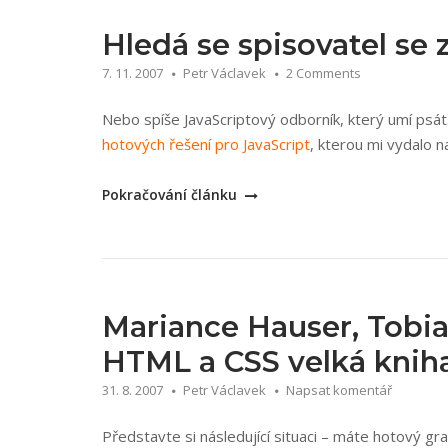
Hledá se spisovatel se 
7. 11. 2007
Petr Václavek
2 Comments
Nebo spíše JavaScriptový odborník, který umí psá
hotových řešení pro JavaScript
, kterou mi vydalo 
„Hledá
Pokračování článku
se
spisovatel
se
znalostí
JavaScriptu“
Mariance Hauser, Tobia
HTML a CSS velká kniha
31. 8. 2007
Petr Václavek
Napsat komentář
Představte si následující situaci – máte hotový gr