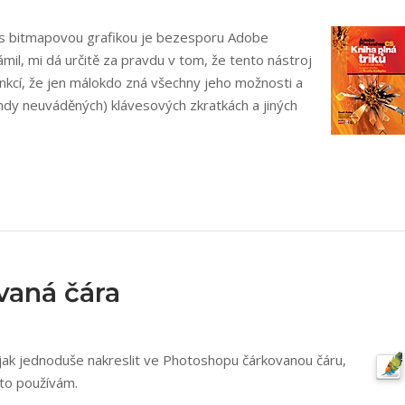
i s bitmapovou grafikou je bezesporu Adobe
mil, mi dá určitě za pravdu v tom, že tento nástroj
unkcí, že jen málokdo zná všechny jeho možnosti a
dy neuváděných) klávesových zkratkách a jiných
vaná čára
ějak jednoduše nakreslit ve Photoshopu čárkovanou čáru,
to používám.