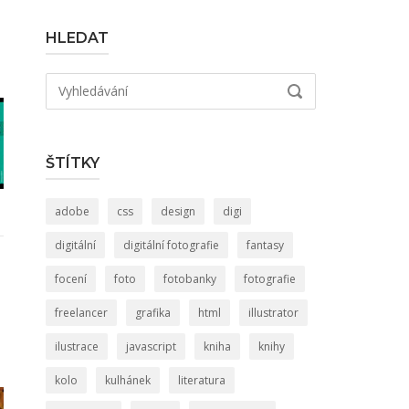
HLEDAT
Hledat:
VYHLEDÁVÁNÍ
ŠTÍTKY
adobe
css
design
digi
digitální
digitální fotografie
fantasy
focení
foto
fotobanky
fotografie
freelancer
grafika
html
illustrator
ilustrace
javascript
kniha
knihy
kolo
kulhánek
literatura