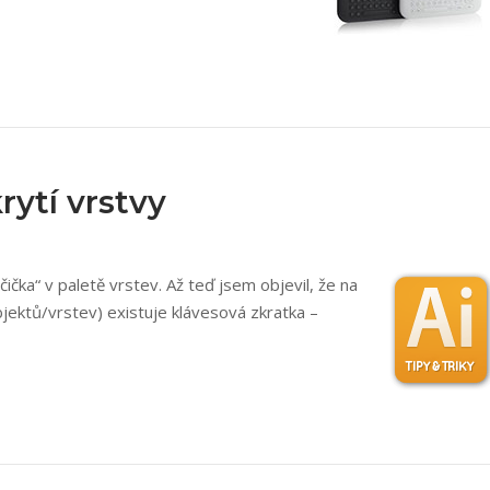
krytí vrstvy
ička“ v paletě vrstev. Až teď jsem objevil, že na
bjektů/vrstev) existuje klávesová zkratka –