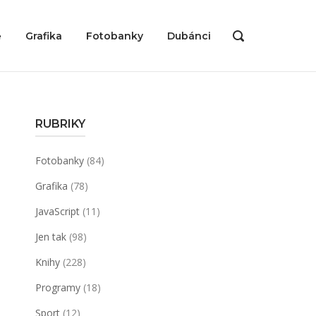
ě
Grafika
Fotobanky
Dubánci
OPEN
SEARCH
BAR
RUBRIKY
Fotobanky
(84)
Grafika
(78)
JavaScript
(11)
Jen tak
(98)
Knihy
(228)
Programy
(18)
Sport
(12)