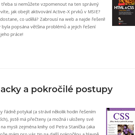
– třeba si nemůžete vzpomenout na ten správný
víte, jak obejít aktivování Active-X prvků v MSIE?
ostane, co udělá? Zabrousí na web a najde řešení!
y byla popsána většina problémů a jejich řešení
jeho práce!
hacky a pokročilé postupy
 řádně potykal (a strávil několik hodin řešením
čích), jistě má přečteny (a možná i uloženy své
ám na mysli zejména knihy od Petra Staníčka (aka
ože mám pro vás tip na další pokročilou a hlavně