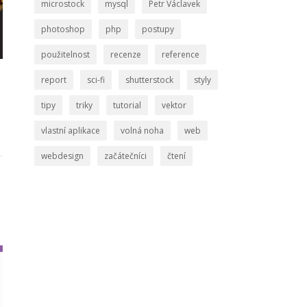
microstock
mysql
Petr Václavek
photoshop
php
postupy
použitelnost
recenze
reference
report
sci-fi
shutterstock
styly
tipy
triky
tutorial
vektor
vlastní aplikace
volná noha
web
webdesign
začátečníci
čtení