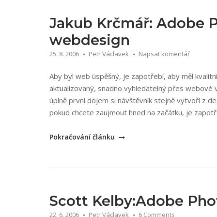
ve
Photoshopu“
Jakub Krčmář: Adobe P
webdesign
25. 8. 2006
Petr Václavek
Napsat komentář
Aby byl web úspěšný, je zapotřebí, aby měl kvalitn
aktualizovaný, snadno vyhledatelný přes webové vy
úplně první dojem si návštěvník stejně vytvoří z de
pokud chcete zaujmout hned na začátku, je zapotř
„Jakub
Pokračování článku
Krčmář:
Adobe
Photoshop
praktický
webdesign“
Scott Kelby:Adobe Phot
22. 6. 2006
Petr Václavek
6 Comments