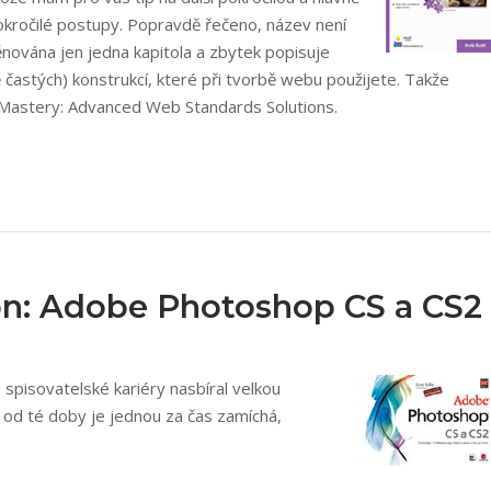
 pokročilé postupy. Popravdě řečeno, název není
ěnována jen jedna kapitola a zbytek popisuje
ě častých) konstrukcí, které při tvorbě webu použijete. Takže
S Mastery: Advanced Web Standards Solutions.
son: Adobe Photoshop CS a CS2
spisovatelské kariéry nasbíral velkou
 od té doby je jednou za čas zamíchá,