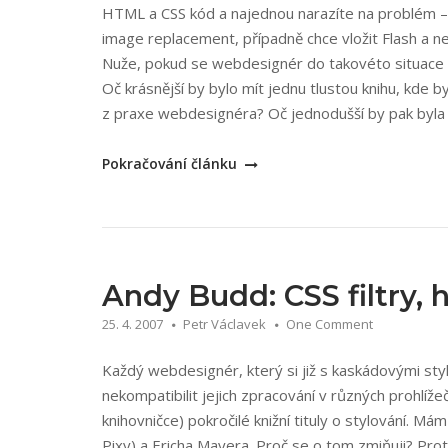
HTML a CSS kód a najednou narazíte na problém 
image replacement, případně chce vložit Flash a ne
Nuže, pokud se webdesignér do takovéto situace d
Oč krásnější by bylo mít jednu tlustou knihu, kde b
z praxe webdesignéra? Oč jednodušší by pak byla 
„Mariance
Pokračování článku
Hauser,
Tobias
Hauser,
Christian
Wenz:
Andy Budd: CSS filtry, 
HTML
25. 4. 2007
Petr Václavek
One Comment
a
CSS
Každý webdesignér, který si již s kaskádovými styly
velká
nekompatibilit jejich zpracování v různých prohlíže
kniha
knihovničce) pokročilé knižní tituly o stylování. M
řešení“
Pixy) a Ericha Mayera. Proč se o tom zmiňuji? Prot