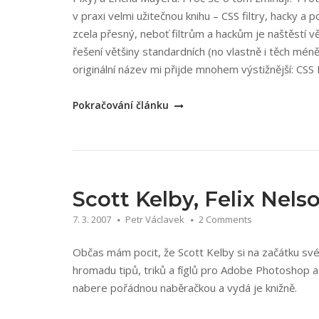
v praxi velmi užitečnou knihu – CSS filtry, hacky a
zcela přesný, neboť filtrům a hackům je naštěstí v
řešení většiny standardních (no vlastně i těch mén
originální název mi přijde mnohem výstižnější: CS
„Andy
Pokračování článku
Budd:
CSS
filtry,
hacky
a
Scott Kelby, Felix Nel
pokročilé
7. 3. 2007
Petr Václavek
2 Comments
postupy“
Občas mám pocit, že Scott Kelby si na začátku své 
hromadu tipů, triků a fíglů pro Adobe Photoshop a
nabere pořádnou naběračkou a vydá je knižně.