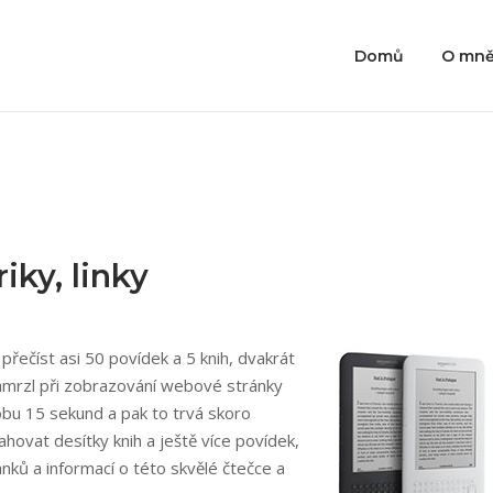
Domů
O mn
iky, linky
řečíst asi 50 povídek a 5 knih, dvakrát
zamrzl při zobrazování webové stránky
dobu 15 sekund a pak to trvá skoro
ahovat desítky knih a ještě více povídek,
ánků a informací o této skvělé čtečce a