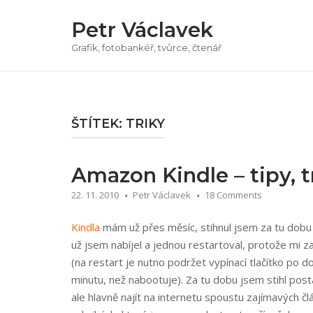
Přeskočit
Petr Václavek
na
obsah
Grafik, fotobankéř, tvůrce, čtenář
ŠTÍTEK:
TRIKY
Amazon Kindle – tipy, tr
22. 11. 2010
Petr Václavek
18 Comments
Kindla
mám už přes měsíc, stihnul jsem za tu dobu p
už jsem nabíjel a jednou restartoval, protože mi 
(na restart je nutno podržet vypínací tlačítko po 
minutu, než nabootuje). Za tu dobu jsem stihl post
ale hlavně najít na internetu spoustu zajímavých čl