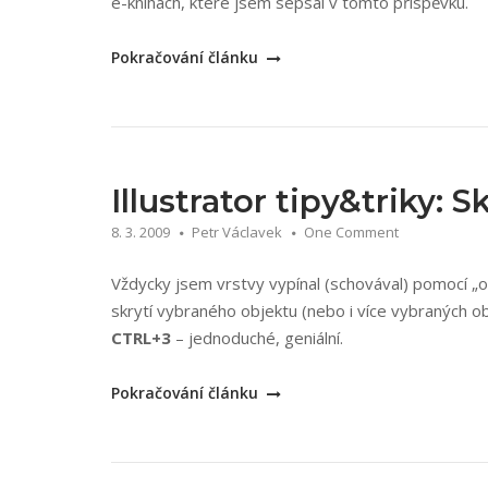
e-knihách, které jsem sepsal v tomto příspěvku.
„Amazon
Pokračování článku
Kindle
–
tipy,
triky,
linky“
Illustrator tipy&triky: S
8. 3. 2009
Petr Václavek
One Comment
Vždycky jsem vrstvy vypínal (schovával) pomocí „oč
skrytí vybraného objektu (nebo i více vybraných o
CTRL+3
– jednoduché, geniální.
„Illustrator
Pokračování článku
tipy&triky:
Skrytí
vrstvy“