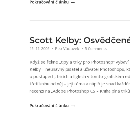
„Scott
Pokračování článku
Kelby,
Felix
Nelson:
Adobe
Photoshop
Scott Kelby: Osvědčen
CS
15. 11. 2006
Petr Václavek
5 Comments
a
CS2“
Když se řekne „tipy a triky pro Photoshop“ vybaví 
Kelby – neúnavný pisatel a uživatel Photoshopu, k
o postupech, tricích a fíglech v tomto grafickém e
třetí knihu od něj – její téma a náplň je snad každ
recenzi na „Adobe Photoshop CS – Kniha plná triků“
„Scott
Pokračování článku
Kelby:
Osvědčené
efekty