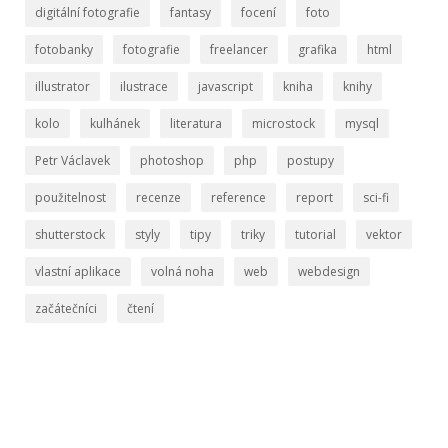
digitální fotografie
fantasy
focení
foto
fotobanky
fotografie
freelancer
grafika
html
illustrator
ilustrace
javascript
kniha
knihy
kolo
kulhánek
literatura
microstock
mysql
Petr Václavek
photoshop
php
postupy
použitelnost
recenze
reference
report
sci-fi
shutterstock
styly
tipy
triky
tutorial
vektor
vlastní aplikace
volná noha
web
webdesign
začátečníci
čtení