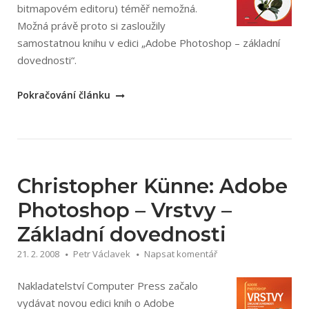
bitmapovém editoru) téměř nemožná.
Možná právě proto si zasloužily
samostatnou knihu v edici „Adobe Photoshop – základní
dovednosti“.
„Doc
Pokračování článku
Baumann:
Adobe
Photoshop
Výběry“
Christopher Künne: Adobe
Photoshop – Vrstvy –
Základní dovednosti
21. 2. 2008
Petr Václavek
Napsat komentář
Nakladatelství Computer Press začalo
vydávat novou edici knih o Adobe