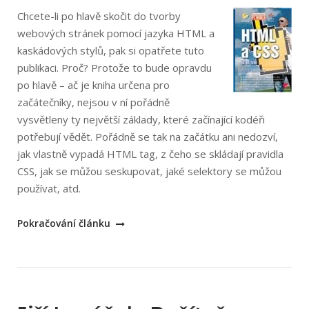
Chcete-li po hlavě skočit do tvorby
webových stránek pomocí jazyka HTML a
kaskádových stylů, pak si opatřete tuto
publikaci. Proč? Protože to bude opravdu
po hlavě – ač je kniha určena pro
začátečníky, nejsou v ní pořádně
vysvětleny ty největší základy, které začínající kodéři
potřebují vědět. Pořádně se tak na začátku ani nedozví,
jak vlastně vypadá HTML tag, z čeho se skládají pravidla
CSS, jak se můžou seskupovat, jaké selektory se můžou
používat, atd.
„Molly
Pokračování článku
E.
Holzschlag:
HTML
a