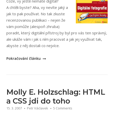
Cože, vy ještě nemáte digitál?
A chtěli byste? Aha, vy nevíte jaký a
jak to pak používat. No tak zkuste
recenzovanou publikaci – nejen že
vám pomůže (alespoň zhruba)
poradit, který digitální přístroj by byl pro vás ten správný,
ale ukáže vám i jak s ním pracovat a jak jej využívat tak,
abyste z něj dostali co nejvíce.
„Doug
Pokračování článku
Sahlin:
Digitální
fotografie
rychlými
kroky“
Molly E. Holzschlag: HTML
a CSS jdi do toho
15. 3. 2007
Petr Václavek
5 Comments