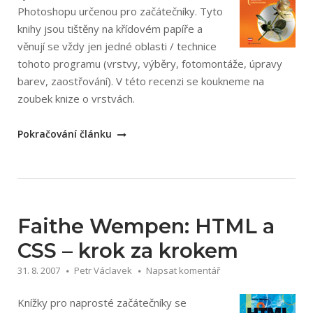
Photoshopu určenou pro začátečníky. Tyto
knihy jsou tištěny na křídovém papíře a
věnují se vždy jen jedné oblasti / technice
tohoto programu (vrstvy, výběry, fotomontáže, úpravy
barev, zaostřování). V této recenzi se koukneme na
zoubek knize o vrstvách.
„Christopher
Pokračování článku
Künne:
Adobe
Photoshop
–
Vrstvy
Faithe Wempen: HTML a
–
CSS – krok za krokem
Základní
31. 8. 2007
Petr Václavek
Napsat komentář
dovednosti“
Knížky pro naprosté začátečníky se