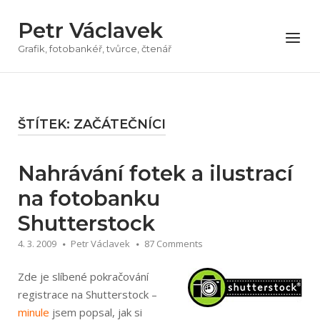
Přeskočit
Petr Václavek
na
Menu
obsah
Grafik, fotobankéř, tvůrce, čtenář
ŠTÍTEK:
ZAČÁTEČNÍCI
Nahrávání fotek a ilustrací
na fotobanku
Shutterstock
4. 3. 2009
Petr Václavek
87 Comments
Zde je slíbené pokračování
registrace na Shutterstock –
minule
jsem popsal, jak si