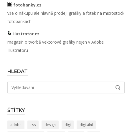
fotobanky.cz
vše o nákupu ale hlavně prodeji grafiky a fotek na microstock
fotobankách
ilustrator.cz
magazín o tvorbě vektorové grafiky nejen v Adobe
Illustratoru
HLEDAT
Hledat:
VYHLED
ŠTÍTKY
adobe
css
design
digi
digitální