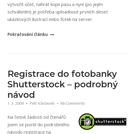
vytvořit účet, nahrát kopii pasu a nyní (po jejím
schválením) je potřeba uploadnout prvních deset
ukázkových ilustrací nebo fotek na server.
„Nahrávání
Pokračování článku
fotek
a
ilustrací
na
fotobanku
Registrace do fotobanky
Shutterstock“
Shutterstock – podrobný
návod
1. 3. 2009
Petr Václavek
66 Comments
Na četné žádosti od čtenářů
jsem se pustil do podrobného
návodu registrace na