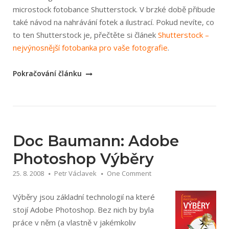
microstock fotobance Shutterstock. V brzké době přibude
také návod na nahrávání fotek a ilustrací. Pokud nevíte, co
to ten Shutterstock je, přečtěte si článek
Shutterstock –
nejvýnosnější fotobanka pro vaše fotografie
.
„Registrace
Pokračování článku
do
fotobanky
Shutterstock
–
podrobný
Doc Baumann: Adobe
návod“
Photoshop Výběry
25. 8. 2008
Petr Václavek
One Comment
Výběry jsou základní technologií na které
stojí Adobe Photoshop. Bez nich by byla
práce v něm (a vlastně v jakémkoliv