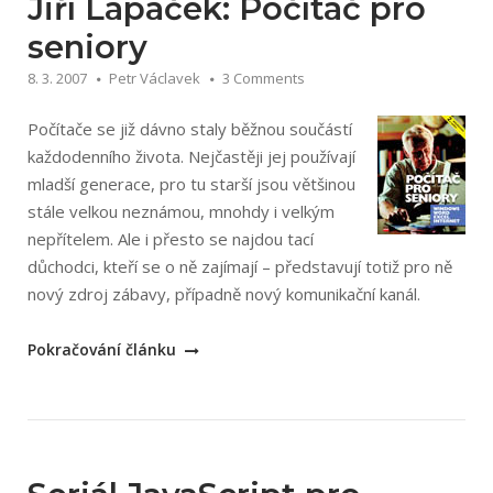
CSS
Jiří Lapáček: Počítač pro
jdi
seniory
do
8. 3. 2007
Petr Václavek
3 Comments
toho“
Počítače se již dávno staly běžnou součástí
každodenního života. Nejčastěji jej používají
mladší generace, pro tu starší jsou většinou
stále velkou neznámou, mnohdy i velkým
nepřítelem. Ale i přesto se najdou tací
důchodci, kteří se o ně zajímají – představují totiž pro ně
nový zdroj zábavy, případně nový komunikační kanál.
„Jiří
Pokračování článku
Lapáček:
Počítač
pro
seniory“