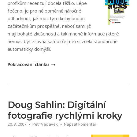
profíkům recenzují docela těžko. Lépe
řečeno, je pro ně poměrně náročné
odhadnout, jak moc tyto knihy budou
začátečníkům prospěšné, neboť sami již
mají bohaté zkušenosti a tak mnohé informace (které
nemusí být zrovna samozřejmé) si zcela standardně
automaticky domýšlí.
„Faithe
Pokračování článku
Wempen:
HTML
a
CSS
–
Doug Sahlin: Digitální
krok
fotografie rychlými kroky
za
20. 3. 2007
Petr Václavek
Napsat komentář
krokem“