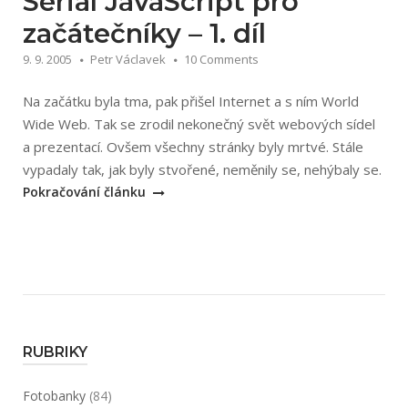
Seriál JavaScript pro
začátečníky – 1. díl
9. 9. 2005
Petr Václavek
10 Comments
Na začátku byla tma, pak přišel Internet a s ním World
Wide Web. Tak se zrodil nekonečný svět webových sídel
a prezentací. Ovšem všechny stránky byly mrtvé. Stále
„Ser
vypadaly tak, jak byly stvořené, neměnily se, nehýbaly se.
Java
Pokračování článku
pro
začá
–
1.
díl“
RUBRIKY
Fotobanky
(84)