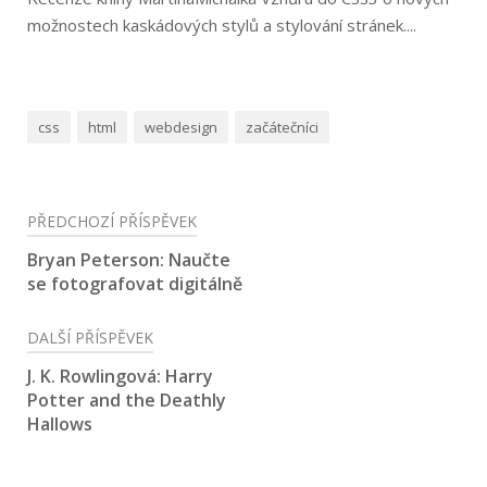
možnostech kaskádových stylů a stylování stránek....
css
html
webdesign
začátečníci
Navigace
PŘEDCHOZÍ PŘÍSPĚVEK
pro
Bryan Peterson: Naučte
se fotografovat digitálně
příspěvek
DALŠÍ PŘÍSPĚVEK
J. K. Rowlingová: Harry
Potter and the Deathly
Hallows