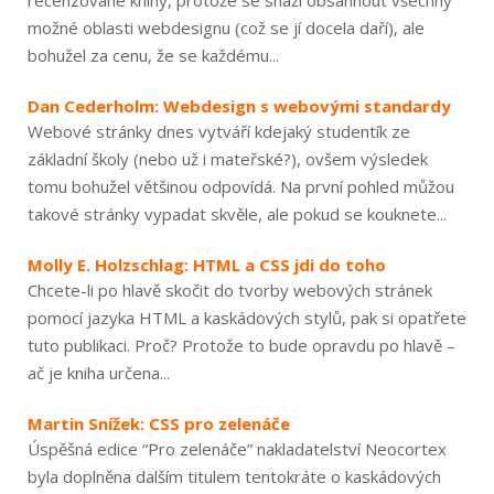
recenzované knihy, protože se snaží obsáhnout všechny
možné oblasti webdesignu (což se jí docela daří), ale
bohužel za cenu, že se každému...
Dan Cederholm: Webdesign s webovými standardy
Webové stránky dnes vytváří kdejaký studentík ze
základní školy (nebo už i mateřské?), ovšem výsledek
tomu bohužel většinou odpovídá. Na první pohled můžou
takové stránky vypadat skvěle, ale pokud se kouknete...
Molly E. Holzschlag: HTML a CSS jdi do toho
Chcete-li po hlavě skočit do tvorby webových stránek
pomocí jazyka HTML a kaskádových stylů, pak si opatřete
tuto publikaci. Proč? Protože to bude opravdu po hlavě –
ač je kniha určena...
Martin Snížek: CSS pro zelenáče
Úspěšná edice “Pro zelenáče” nakladatelství Neocortex
byla doplněna dalším titulem tentokráte o kaskádových