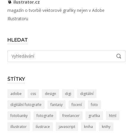
ilustrator.cz
magazín o tvorbě vektorové grafiky nejen v Adobe
Illustratoru
HLEDAT
Hledat:
VYHLED
ŠTÍTKY
adobe
css
design
digi
digitální
digitální fotografie
fantasy
focení
foto
fotobanky
fotografie
freelancer
grafika
html
illustrator
ilustrace
javascript
kniha
knihy