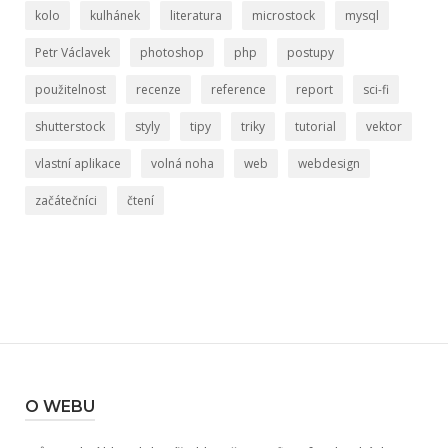
kolo
kulhánek
literatura
microstock
mysql
Petr Václavek
photoshop
php
postupy
použitelnost
recenze
reference
report
sci-fi
shutterstock
styly
tipy
triky
tutorial
vektor
vlastní aplikace
volná noha
web
webdesign
začátečníci
čtení
O WEBU