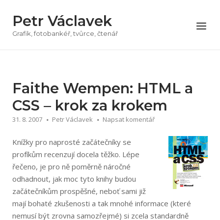
Přeskočit
Petr Václavek
na
Menu
obsah
Grafik, fotobankéř, tvůrce, čtenář
Faithe Wempen: HTML a
CSS – krok za krokem
31. 8. 2007
Petr Václavek
Napsat komentář
Knížky pro naprosté začátečníky se
profíkům recenzují docela těžko. Lépe
řečeno, je pro ně poměrně náročné
odhadnout, jak moc tyto knihy budou
začátečníkům prospěšné, neboť sami již
mají bohaté zkušenosti a tak mnohé informace (které
nemusí být zrovna samozřejmé) si zcela standardně