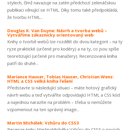
stylech, čímž navazuje na zatím předchozí zelenáčskou
publikaci věnující se HTML. Díky tomu také předpokládá,
že tvorbu HTML...
Douglas K. Van Duyne: Návrh a tvorba webů –
Vytváříme zákaznicky orientovaný web
Knihy o tvorbě webů lze rozdělit do dvou kategorií – na ty
ryze praktické (určené pro kodéry) a na ty, co jsou spíše
teoretizující (určené pro manažery). Recenzovaná kniha
patří do druhé...
Mariance Hauser, Tobias Hauser, Christian Wenz:
HTML a CSS velká kniha řešení
Představte si následující situaci – máte hotový grafický
návrh webu a teď vytváříte odpovídající HTML a CSS kód
a najednou narazíte na problém – třeba si nemůžete
vzpomenout na ten správný image...
Martin Michálek: Vzhůru do CSS3
Recenze knihy MartinaMichálka Vzhůru do CSS3 o nových