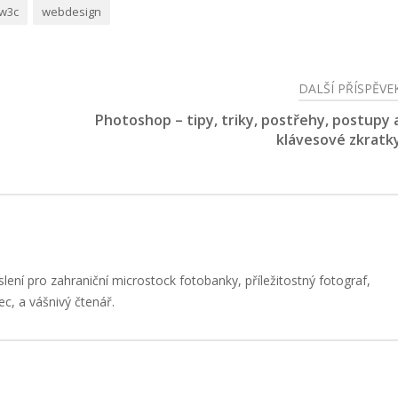
w3c
webdesign
DALŠÍ PŘÍSPĚVE
Photoshop – tipy, triky, postřehy, postupy 
klávesové zkratk
slení pro zahraniční microstock fotobanky, příležitostný fotograf,
ec, a vášnivý čtenář.