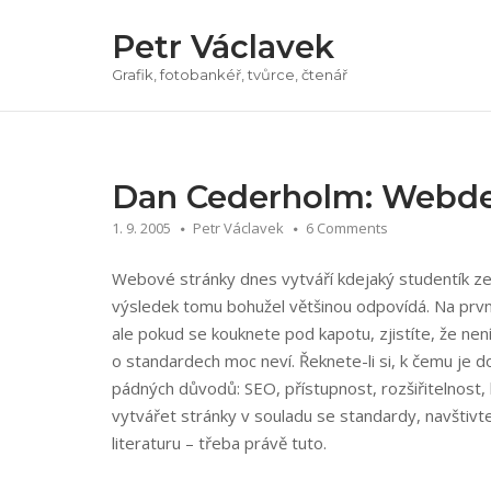
Přeskočit
Petr Václavek
na
obsah
Grafik, fotobankéř, tvůrce, čtenář
Dan Cederholm: Webde
1. 9. 2005
Petr Václavek
6 Comments
Webové stránky dnes vytváří kdejaký studentík ze 
výsledek tomu bohužel většinou odpovídá. Na prvn
ale pokud se kouknete pod kapotu, zjistíte, že nen
o standardech moc neví. Řeknete-li si, k čemu je d
pádných důvodů: SEO, přístupnost, rozšiřitelnost, k
vytvářet stránky v souladu se standardy, navštivt
literaturu – třeba právě tuto.