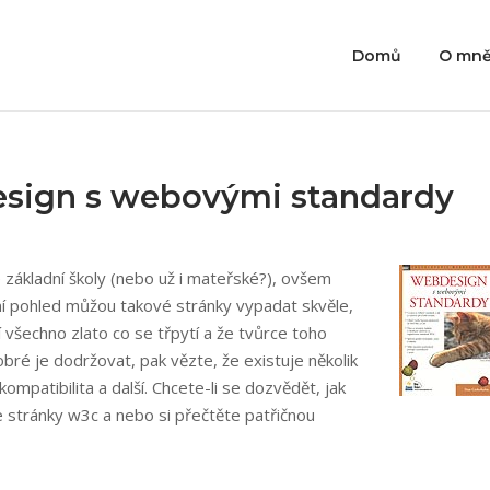
Domů
O mn
sign s webovými standardy
základní školy (nebo už i mateřské?), ovšem
í pohled můžou takové stránky vypadat skvěle,
í všechno zlato co se třpytí a že tvůrce toho
obré je dodržovat, pak vězte, že existuje několik
ompatibilita a další. Chcete-li se dozvědět, jak
e stránky w3c a nebo si přečtěte patřičnou