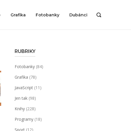
ě
Grafika
Fotobanky
Dubánci
OPEN
SEARCH
BAR
RUBRIKY
Fotobanky
(84)
Grafika
(78)
JavaScript
(11)
Jen tak
(98)
Knihy
(228)
Programy
(18)
Sport
(12)