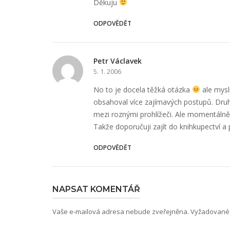
Děkuju
ODPOVĚDĚT
Petr Václavek
5. 1. 2006
No to je docela těžká otázka
ale myslí
obsahoval více zajímavých postupů. Druhý 
mezi roznými prohlížeči. Ale momentálně
Takže doporučuji zajít do knihkupectví a p
ODPOVĚDĚT
NAPSAT KOMENTÁŘ
Vaše e-mailová adresa nebude zveřejněna.
Vyžadované 