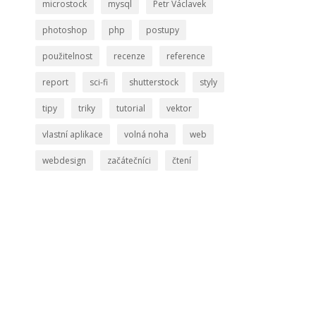
microstock
mysql
Petr Václavek
photoshop
php
postupy
použitelnost
recenze
reference
report
sci-fi
shutterstock
styly
tipy
triky
tutorial
vektor
vlastní aplikace
volná noha
web
webdesign
začátečníci
čtení