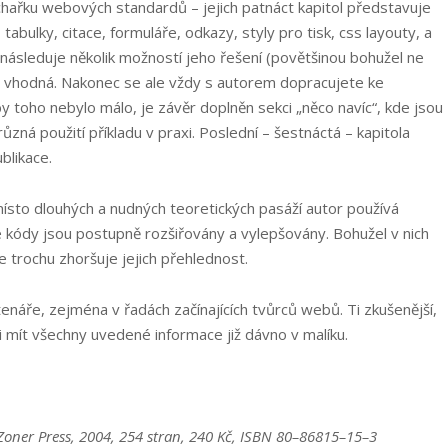
hařku webových standardů – jejich patnáct kapitol představuje
tabulky, citace, formuláře, odkazy, styly pro tisk, css layouty, a
 následuje několik možností jeho řešení (povětšinou bohužel ne
ou vhodná. Nakonec se ale vždy s autorem dopracujete ke
toho nebylo málo, je závěr doplněn sekci „něco navíc“, kde jsou
ůzná použití příkladu v praxi. Poslední – šestnáctá – kapitola
blikace.
ísto dlouhých a nudných teoretických pasáží autor používá
kódy jsou postupně rozšiřovány a vylepšovány. Bohužel v nich
se trochu zhoršuje jejich přehlednost.
čtenáře, zejména v řadách začínajících tvůrců webů. Ti zkušenější,
li mít všechny uvedené informace již dávno v malíku.
ner Press, 2004, 254 stran, 240 Kč, ISBN 80–86815–15–3