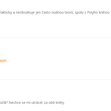
rakticky a neobsahuje jen často nudnou teorií, spolu s Pixyho knihou
ayer
čili? Nechce se mi utrácet za obě knihy.