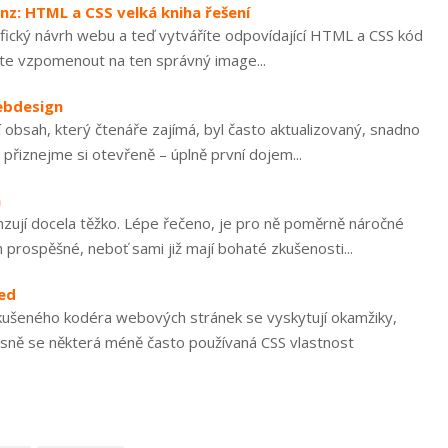
nz: HTML a CSS velká kniha řešení
rafický návrh webu a teď vytváříte odpovídající HTML a CSS kód
te vzpomenout na ten správný image...
ebdesign
í obsah, který čtenáře zajímá, byl často aktualizovaný, snadno
přiznejme si otevřeně – úplně první dojem...
m
nzují docela těžko. Lépe řečeno, je pro ně poměrně náročné
prospěšné, neboť sami již mají bohaté zkušenosti...
led
zkušeného kodéra webových stránek se vyskytují okamžiky,
esně se některá méně často používaná CSS vlastnost