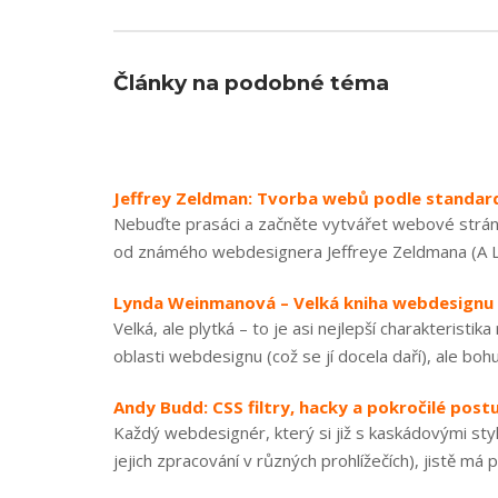
Články na podobné téma
Jeffrey Zeldman: Tvorba webů podle standar
Nebuďte prasáci a začněte vytvářet webové stránk
od známého webdesignera Jeffreye Zeldmana (A List 
Lynda Weinmanová – Velká kniha webdesignu
Velká, ale plytká – to je asi nejlepší charakteris
oblasti webdesignu (což se jí docela daří), ale boh
Andy Budd: CSS filtry, hacky a pokročilé post
Každý webdesignér, který si již s kaskádovými styly
jejich zpracování v různých prohlížečích), jistě má p