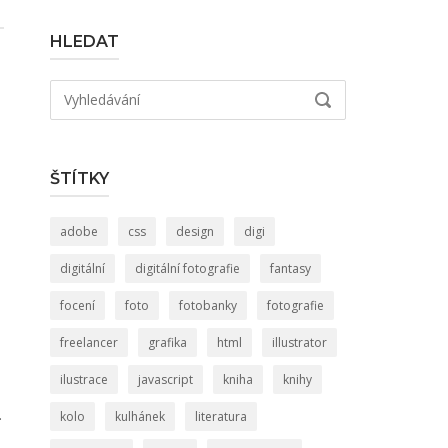
HLEDAT
Hledat:
VYHLEDÁVÁNÍ
ŠTÍTKY
adobe
css
design
digi
digitální
digitální fotografie
fantasy
focení
foto
fotobanky
fotografie
freelancer
grafika
html
illustrator
ilustrace
javascript
kniha
knihy
.
kolo
kulhánek
literatura