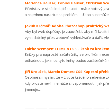
Mariance Hauser, Tobias Hauser, Christian We
Představte si následující situaci – máte hotový g
a najednou narazíte na problém – třeba si nemůže
Jakub Krčmář: Adobe Photoshop praktický w
Aby byl web úspěšný, je zapotřebí, aby měl kvalitn
vyhledatelný přes webové vyhledávače a další. Ale 
Faithe Wempen: HTML a CSS – krok za kroke
Knížky pro naprosté začátečníky se profíkům rece
odhadnout, jak moc tyto knihy budou začátečníkům 
Jiří Kroužek, Martin Domes: CSS Kapesní přeh
Osobně si myslím, že v životě každého sebevíce 
kdy prostě neví – nemůže si vzpomenout – jak př
jmenuje,...