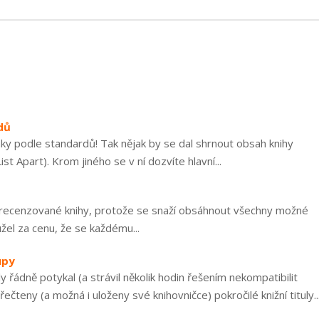
dů
y podle standardů! Tak nějak by se dal shrnout obsah knihy
Apart). Krom jiného se v ní dozvíte hlavní...
tika recenzované knihy, protože se snaží obsáhnout všechny možné
užel za cenu, že se každému...
upy
 řádně potykal (a strávil několik hodin řešením nekompatibilit
řečteny (a možná i uloženy své knihovničce) pokročilé knižní tituly..