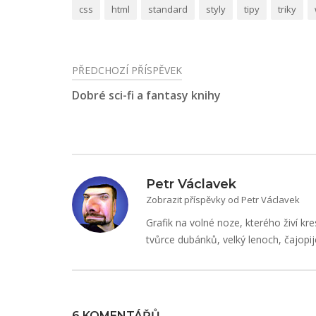
css
html
standard
styly
tipy
triky
PŘEDCHOZÍ PŘÍSPĚVEK
Navigace
Dobré sci-fi a fantasy knihy
pro
příspěvek
Petr Václavek
Zobrazit příspěvky od Petr Václavek
Grafik na volné noze, kterého živí kre
tvůrce dubánků, velký lenoch, čajopij
6 KOMENTÁŘŮ