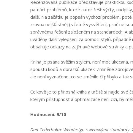
Recenzovaná publikace představuje praktickou kuc
patnáct problémů, které autor řeší: výčty, nadpisy, 
další. Na začátku je popsán výchozí problém, poté
zrovna nejšťastněji) včetně vysvětlení, proč nejs
správnému řešení založeném na standardech. A aby 
uváděny další vylepšení za pomoci stylů, případně r
obsahuje odkazy na zajímavé webové stránky a pu
Kniha je psána svěžím stylem, není moc ukecaná, m
spoustu kódů a obrázků ukázek. Zmíněné zdrojové 
ale není vyznačeno, co se změnilo či přibylo a tak 
Celkově je to přínosná kniha a určitě si najde své 
kterým přístupnost a optimalizace není cizí, by mě
Hodnocení: 9/10
Dan Cederholm: Webdesign s webovými standardy. Zo