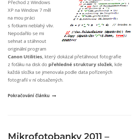
Přechod z Windows
XP na Window 7 měl
na mou práci
s fotkami neblahý vliv.
Nepodařilo se mi
sehnat a stáhnout
originální program
Canon Utilities
, který dokázal přetáhnout fotografie
z foťáku na disk do
přehledné struktury složek
, kde
každá složka se jmenovala podle data pořízených
fotografií v ní obsažených.
„Skript
Pokračování článku
na
rozkopírování
fotografií“
Mikrofotobanky 2011 –