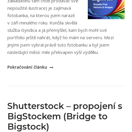
zakladatelů tam chtěl prodávat své
nepoužité ilustrace) je zajímavá
fotobanka, na kterou jsem narazil
v září minulého roku. Končila skvělá
služba iSyndica a já přemýšlel, kam bych mohl své
portfolio ještě nahrát, když ho mám na serveru. Mezi
jinými jsem vybral právě tuto fotobanku a byl jsem
následující měsíc mile překvapen výší výdělku.
„Microstock
Pokračování článku
fotobanka
Graphic
Leftovers“
Shutterstock – propojení s
BigStockem (Bridge to
Bigstock)