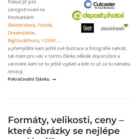
Pokud již jste
zaregistrovaní na
fotobankách
Shutterstock
,
Fotolia
,
Dreamstime
,
BigStockPhoto
,
123RF
, …
a přemýšlíte kam ještě své ilustrace a fotografie nahrát,
tak mám pro vás v tomto článku několik doporučení a
varování, kam se to ještě vyplatí a kde to už za tu námahu
„Menší
nestojí.
fotobanky,
Pokračování článku
aneb
kam
se
ještě
Formáty, velikosti, ceny –
vyplatí
nahrávat“
které obrázky se nejlépe