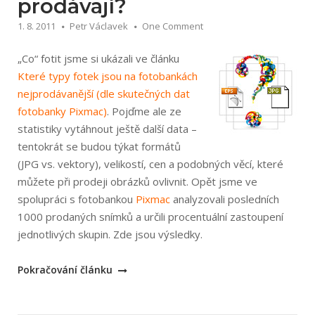
prodávají?
1. 8. 2011
Petr Václavek
One Comment
„Co“ fotit jsme si ukázali ve článku
Které typy fotek jsou na fotobankách
nejprodávanější (dle skutečných dat
fotobanky Pixmac)
. Pojďme ale ze
statistiky vytáhnout ještě další data –
tentokrát se budou týkat formátů
(JPG vs. vektory), velikostí, cen a podobných věcí, které
můžete při prodeji obrázků ovlivnit. Opět jsme ve
spolupráci s fotobankou
Pixmac
analyzovali posledních
1000 prodaných snímků a určili procentuální zastoupení
jednotlivých skupin. Zde jsou výsledky.
„Formáty,
Pokračování článku
velikosti,
ceny