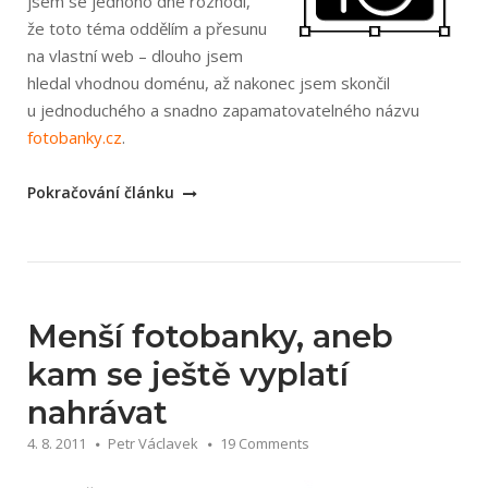
jsem se jednoho dne rozhodl,
že toto téma oddělím a přesunu
na vlastní web – dlouho jsem
hledal vhodnou doménu, až nakonec jsem skončil
u jednoduchého a snadno zapamatovatelného názvu
fotobanky.cz
.
„Nový
Pokračování článku
portál
o
fotobankách
–
fotobanky.cz“
Menší fotobanky, aneb
kam se ještě vyplatí
nahrávat
4. 8. 2011
Petr Václavek
19 Comments