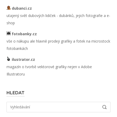
dubanci.cz
utajený svět dubových lidiček - dubánků, jejich fotografie a e-
shop
fotobanky.cz
vše o nákupu ale hlavně prodeji grafiky a fotek na microstock
fotobankách
ilustrator.cz
magazín o tvorbě vektorové grafiky nejen v Adobe
Illustratoru
HLEDAT
Hledat:
VYHLED