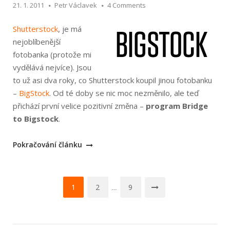
21. 1. 2011
Petr Václavek
4 Comments
Shutterstock
, je má
nejoblíbenější
fotobanka (protože mi
vydělává nejvíce). Jsou
to už asi dva roky, co Shutterstock koupil jinou fotobanku
–
BigStock
. Od té doby se nic moc nezměnilo, ale teď
přichází první velice pozitivní změna –
program Bridge
to Bigstock
.
„Shutterstock
Pokračování článku
–
propojení
Navigace
s
1
2
9
…
BigStockem
pro
(Bridge
příspěvky
to