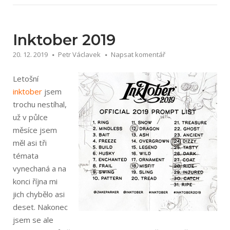
10
letech“
Inktober 2019
20. 12. 2019
Petr Václavek
Napsat komentář
Letošní
inktober
jsem
trochu nestíhal,
už v půlce
měsíce jsem
měl asi tři
témata
vynechaná a na
konci října mi
jich chybělo asi
deset. Nakonec
jsem se ale