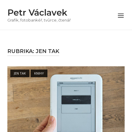
Přeskočit
Petr Václavek
na
Menu
obsah
Grafik, fotobankéř, tvůrce, čtenář
RUBRIKA:
JEN TAK
Open post
JEN TAK
KNIHY