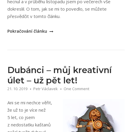
hecnul a v průběhu listopadu jsem po večerech vše
dokreslil. O tom, jak se mi to povedlo, se můžete
přesvědčit v tomto článku.
„Inktober
Pokračování článku
2019“
Dubánci – můj kreativní
úlet – už pět let!
21. 10. 2019
Petr Václavek
One Comment
Ani se mi nechce věřit,
že už to je více než
5 let, co jsem
z nedostatku kaštanů