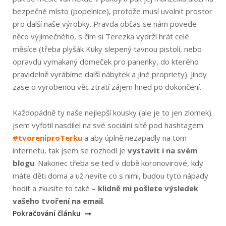
bezpečné místo (popelnice), protože musí uvolnit prostor
pro další naše výrobky. Pravda občas se nám povede
něco výjimečného, s čím si Terezka vydrží hrát celé
měsíce (třeba plyšák Kuky slepený tavnou pistolí, nebo
opravdu vymakaný domeček pro panenky, do kterého
pravidelně vyrábíme další nábytek a jiné propriety). Jindy
zase o vyrobenou věc ztratí zájem hned po dokončení.
Každopádně ty naše nejlepší kousky (ale je to jen zlomek)
jsem vyfotil nasdílel na své sociální sítě pod hashtagem
#tvoreniproTerku
a aby úplně nezapadly na tom
internetu, tak jsem se rozhodl je
vystavit i na svém
blogu
. Nakonec třeba se teď v době koronovirové, kdy
máte děti doma a už nevíte co s nimi, budou tyto nápady
hodit a zkusíte to také –
klidně mi pošlete výsledek
„Tvoření
vašeho tvoření na email
.
pro
Pokračování článku
Terku“