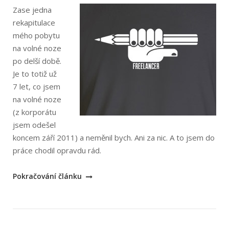
Zase jedna
rekapitulace
mého pobytu
na volné noze
po delší době.
Je to totiž už
7 let, co jsem
na volné noze
(z korporátu
jsem odešel
koncem září 2011) a neměnil bych. Ani za nic. A to jsem do
práce chodil opravdu rád.
„Další
Pokračování článku
dva
roky
na
volné