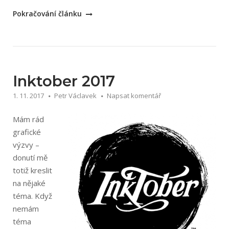
„Měsíční
Pokračování článku
kreslící
výzva
–
abeceda“
Inktober 2017
1. 11. 2017
Petr Václavek
Napsat komentář
Mám rád
grafické
výzvy –
donutí mě
totiž kreslit
na nějaké
téma. Když
nemám
téma