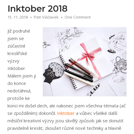
noze“
Inktober 2018
15. 11. 2018
Petr Václavek
One Comment
Již podruhé
jsem se
zúčastnil
kreslířské
výzvy
Inktober.
Málem jsem ji
do konce
nedotáhnul,
protože ke
konci mi došel dech, ale nakonec jsem všechna témata (ač
se zpožděním) dokončil.
Inktober
a vůbec všeliké další
měsíční kreativní výzvy jsou skvělý způsob jak se donutit
pravidelně kreslit, zkoušet různé nové techniky a hlavně