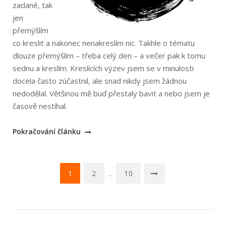
zadané, tak
jen
přemýšlím
co kreslit a nakonec nenakreslím nic. Takhle o tématu
dlouze přemýšlím – třeba celý den – a večer pak k tomu
sednu a kreslím. Kreslících výzev jsem se v minulosti
docela často zúčastnil, ale snad nikdy jsem žádnou
nedodělal. Většinou mě buď přestaly bavit a nebo jsem je
časově nestíhal.
„Inktober
Pokračování článku
2017“
Navigace
1
2
10
…
pro
příspěvky