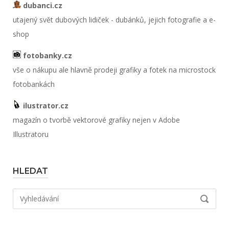
dubanci.cz
utajený svět dubových lidiček - dubánků, jejich fotografie a e-
shop
fotobanky.cz
vše o nákupu ale hlavně prodeji grafiky a fotek na microstock
fotobankách
ilustrator.cz
magazín o tvorbě vektorové grafiky nejen v Adobe
Illustratoru
HLEDAT
Hledat:
VYHLED