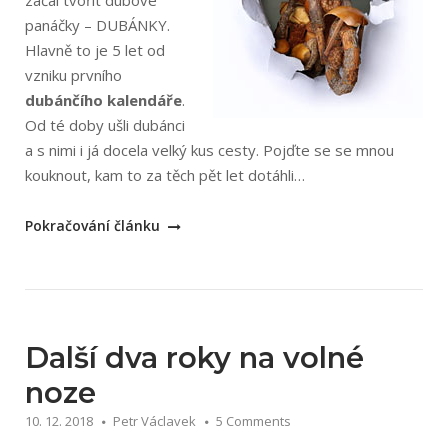
začal tvořit dubové
panáčky – DUBÁNKY.
Hlavně to je 5 let od
vzniku prvního
dubánčího kalendáře
.
Od té doby ušli dubánci
a s nimi i já docela velký kus cesty. Pojďte se se mnou
kouknout, kam to za těch pět let dotáhli…
„Dubánci
Pokračování článku
–
můj
kreativní
úlet
–
Další dva roky na volné
už
noze
pět
10. 12. 2018
Petr Václavek
5 Comments
let!“