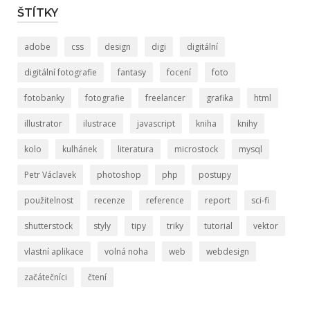
ŠTÍTKY
adobe
css
design
digi
digitální
digitální fotografie
fantasy
focení
foto
fotobanky
fotografie
freelancer
grafika
html
illustrator
ilustrace
javascript
kniha
knihy
kolo
kulhánek
literatura
microstock
mysql
Petr Václavek
photoshop
php
postupy
použitelnost
recenze
reference
report
sci-fi
shutterstock
styly
tipy
triky
tutorial
vektor
vlastní aplikace
volná noha
web
webdesign
začátečníci
čtení