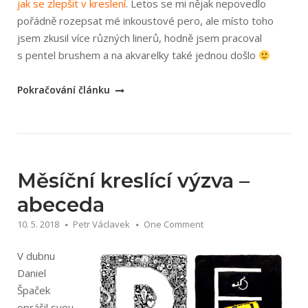
jak se zlepšit v kreslení
. Letos se mi nějak nepovedlo
pořádně rozepsat mé inkoustové pero, ale místo toho
jsem zkusil více různých linerů, hodně jsem pracoval
s pentel brushem a na akvarelky také jednou došlo
„Inktober
Pokračování článku
2018“
Měsíční kreslící výzva –
abeceda
10. 5. 2018
Petr Václavek
One Comment
V dubnu
Daniel
Špaček
oprášil svou