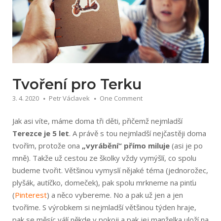
Tvoření pro Terku
3. 4. 2020
Petr Václavek
One Comment
Jak asi víte, máme doma tři děti, přičemž nejmladší
Terezce je 5 let
. A právě s tou nejmladší nejčastěji doma
tvořím, protože ona
„vyrábění“ přímo miluje
(asi je po
mně). Takže už cestou ze školky vždy vymýšlí, co spolu
budeme tvořit. Většinou vymyslí nějaké téma (jednorožec,
plyšák, autíčko, domeček), pak spolu mrkneme na pinťu
(
Pinterest
) a něco vybereme. No a pak už jen a jen
tvoříme. S výrobkem si nejmladší většinou týden hraje,
pak se měsíc válí někde v pokoji a pak jej manželka uloží na