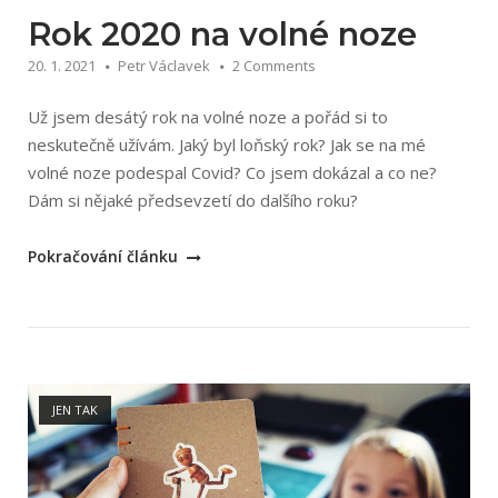
Rok 2020 na volné noze
20. 1. 2021
Petr Václavek
2 Comments
Už jsem desátý rok na volné noze a pořád si to
neskutečně užívám. Jaký byl loňský rok? Jak se na mé
volné noze podespal Covid? Co jsem dokázal a co ne?
Dám si nějaké předsevzetí do dalšího roku?
„Rok
Pokračování článku
2020
na
volné
noze“
Open post
JEN TAK