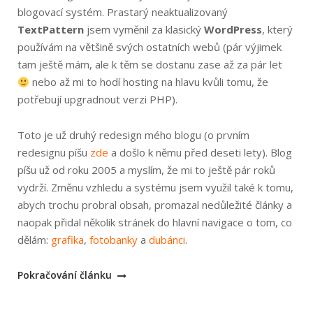
blogovací systém. Prastarý neaktualizovaný
TextPattern
jsem vyměnil za klasický
WordPress
, který
používám na většině svých ostatních webů (pár výjimek
tam ještě mám, ale k těm se dostanu zase až za pár let
nebo až mi to hodí hosting na hlavu kvůli tomu, že
potřebují upgradnout verzi PHP).
Toto je už druhý redesign mého blogu (o prvním
redesignu píšu
zde
a došlo k němu před deseti lety). Blog
píšu už od roku 2005 a myslím, že mi to ještě pár roků
vydrží. Změnu vzhledu a systému jsem využil také k tomu,
abych trochu probral obsah, promazal nedůležité články a
naopak přidal několik stránek do hlavní navigace o tom, co
dělám:
grafika
,
fotobanky
a
dubánci
.
„Redesign
Pokračování článku
blogu
po