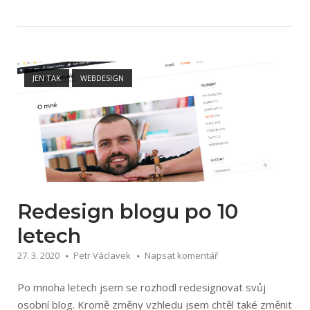
Open post
JEN TAK
WEBDESIGN
Redesign blogu po 10
letech
27. 3. 2020
Petr Václavek
Napsat komentář
Po mnoha letech jsem se rozhodl redesignovat svůj
osobní blog. Kromě změny vzhledu jsem chtěl také změnit