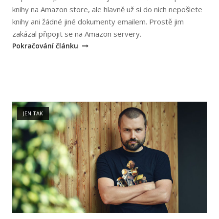
knihy na Amazon store, ale hlavně už si do nich nepošlete
knihy ani žádné jiné dokumenty emailem. Prostě jim
„Amazon
zakázal připojit se na Amazon servery.
ukončil
Pokračování článku
podporu
starším
Kindle
čtečkám,
Open post
co
JEN TAK
s
tím?“