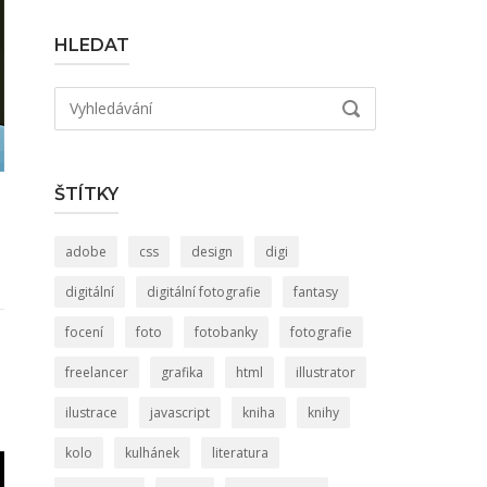
HLEDAT
Hledat:
VYHLEDÁVÁNÍ
ŠTÍTKY
adobe
css
design
digi
digitální
digitální fotografie
fantasy
focení
foto
fotobanky
fotografie
freelancer
grafika
html
illustrator
ilustrace
javascript
kniha
knihy
kolo
kulhánek
literatura