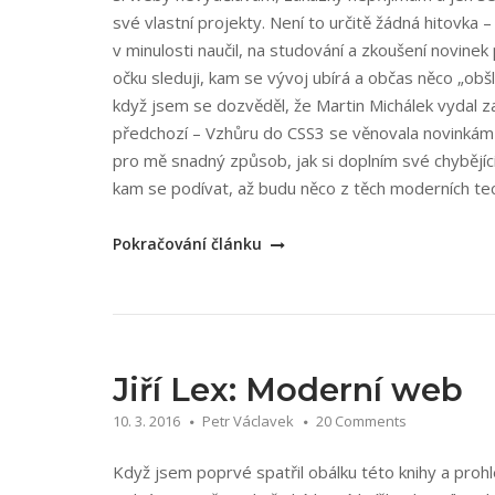
své vlastní projekty. Není to určitě žádná hitovka
v minulosti naučil, na studování a zkoušení novin
očku sleduji, kam se vývoj ubírá a občas něco „obš
když jsem se dozvěděl, že Martin Michálek vydal za
předchozí – Vzhůru do CSS3 se věnovala novinkám 
pro mě snadný způsob, jak si doplním své chybějíc
kam se podívat, až budu něco z těch moderních te
„Martin
Pokračování článku
Michálek:
Vzhůru
do
(rezsponzivního)
webdesignu“
Jiří Lex: Moderní web
10. 3. 2016
Petr Václavek
20 Comments
Když jsem poprvé spatřil obálku této knihy a prohl