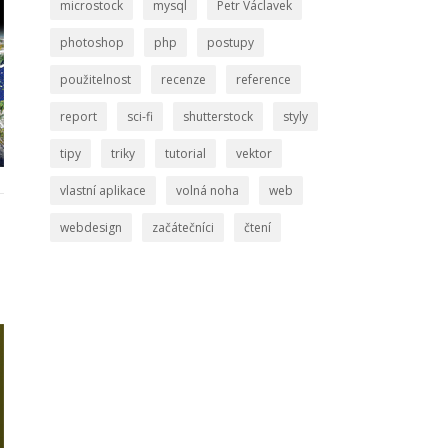
microstock
mysql
Petr Václavek
photoshop
php
postupy
použitelnost
recenze
reference
report
sci-fi
shutterstock
styly
tipy
triky
tutorial
vektor
vlastní aplikace
volná noha
web
webdesign
začátečníci
čtení