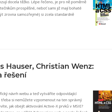
zují docela těžko. Lépe řečeno, je pro ně poměrně
tečníkům prospěšné, neboť sami již mají bohaté
být zrovna samozřejmé) si zcela standardně
s Hauser, Christian Wenz:
 řešení
afický návrh webu a teď vytváříte odpovídající
– třeba si nemůžete vzpomenout na ten správný
víte, jak obejít aktivování Active-X prvků v MSIE?