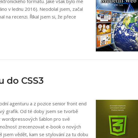
lektronického formátu. Jaké však bylo mé
dáno v lednu 2016). Neodolal jsem, začal
al na recenzi. Říkal jsem si, že přece
ru do CSS3
odní agenturu a z pozice senior front end
vý grafik. Od té doby jsem se tvorbě
r wordpressových šablon pro své
 možnost zrecenzovat e-book o nových
l jsem vědět, kam se stylování za tu dobu