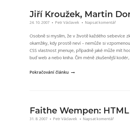
Využijte
kaskádové
Jiří Kroužek, Martin D
styly
24. 10. 2007
Petr Václavek
Napsat komentář
naplno!“
Osobně si myslím, že v životě každého sebevíce 
okamžiky, kdy prostě neví – nemůže si vzpomenou
CSS vlastnost jmenuje, případně jaké může mít ho
buď web a nebo kniha. Čím méně zkušenější kodér, t
„Jiří
Pokračování článku
Kroužek,
Martin
Domes:
CSS
Kapesní
Faithe Wempen: HTML a
přehled“
31. 8. 2007
Petr Václavek
Napsat komentář