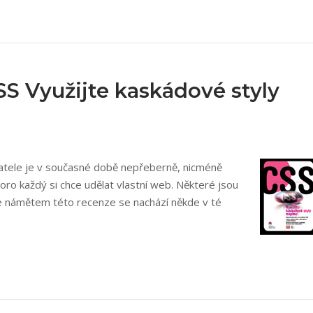
S Využijte kaskádové styly
ivatele je v současné době nepřeberně, nicméně
koro každý si chce udělat vlastní web. Některé jsou
á je námětem této recenze se nachází někde v té