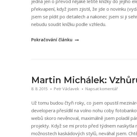
jedná jen o převod nějaké letité knížky do jejího e
překvapení, když jsem zjistil, že jde o novinku (vy
jsem se pídit po detailech a nakonec jsem si ji sehn
nebudu soudit knížku podle vzhledu.
„Jiří
Pokračování článku
Lex:
Moderní
web“
Martin Michálek: Vzhů
8. 8. 2015
Petr Václavek
Napsat komentář
Už tomu budou čtyři roky, co jsem opustil mezinár
developera přesídlil na volno nohu coby fotobanko
webů skoro nevěnoval, maximálně jsem poladil pá
projekty. Když se mi proto před týdnem naskytla
možnostech kaskádových stylů, neváhal jsem. Chtě