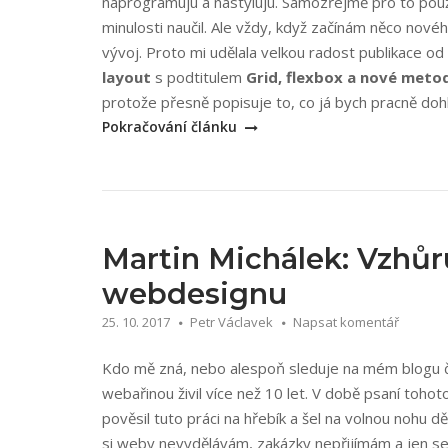
naprogramuju a nastyluju. Samozřejmě pro to použí
minulosti naučil. Ale vždy, když začínám něco novéh
vývoj. Proto mi udělala velkou radost publikace od
layout
s podtitulem
Grid, flexbox a nové meto
protože přesně popisuje to, co já bych pracně doh
Pokračování článku
Martin Michálek: Vzhůr
webdesignu
25. 10. 2017
Petr Václavek
Napsat komentář
Kdo mě zná, nebo alespoň sleduje na mém blogu či s
webařinou živil více než 10 let. V době psaní tohoto
pověsil tuto práci na hřebík a šel na volnou nohu 
si weby nevydělávám, zakázky nepřijímám a jen se