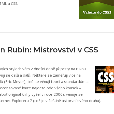
TML a CSS.
an Rubin: Mistrovství v CSS
ových stylech vám v dnešní době již prsty na rukou
ují se další a další. Některé se zaměřují více na
adů (Eric Meyer), jiné se věnují teorii a standardům a
. V recenzované knize najdete ode všeho kousek –
eboť originál knihy vyšel v roce 2006), věnuje se
rnet Exploreru 7 (což je v češtině asi první svého druhu).