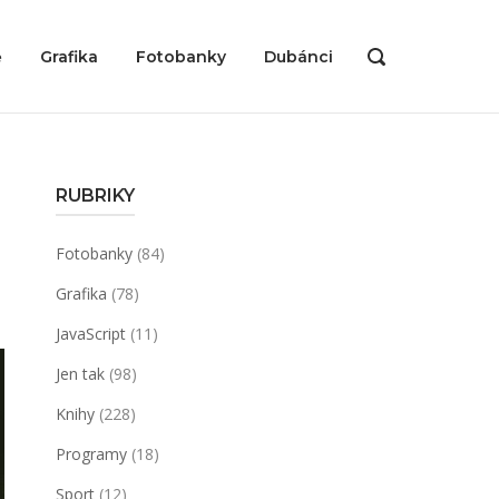
ě
Grafika
Fotobanky
Dubánci
OPEN
SEARCH
BAR
RUBRIKY
Fotobanky
(84)
Grafika
(78)
JavaScript
(11)
Jen tak
(98)
Knihy
(228)
Programy
(18)
Sport
(12)