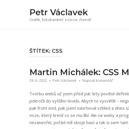
Přeskočit
Petr Václavek
na
obsah
Grafik, fotobankéř, tvůrce, čtenář
ŠTÍTEK:
CSS
Martin Michálek: CSS M
29. 6. 2022
Petr Václavek
Napsat komentář
Tvorbu webů už jsem před pár lety pověsil definit
pokročil do vyššího levelu. Abych to vysvětlil – n
pak front end, pak jsem navrhoval vzhled a dnes už 
noze, který kreslí co se mu líbí. Ale na weby a pr
nezanevřel, pořád mě oboje baví a tak si sem tam