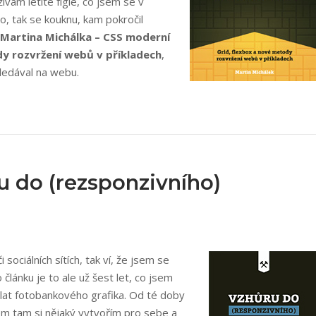
vám letité fígle, co jsem se v
o, tak se kouknu, kam pokročil
Martina Michálka – CSS moderní
dy rozvržení webů v příkladech
,
„Martin
ledával na webu.
Michálek:
CSS
Moderní
layout“
u do (rezsponzivního)
ociálních sítích, tak ví, že jsem se
 článku je to ale už šest let, co jsem
dělat fotobankového grafika. Od té doby
m tam si nějaký vytvořím pro sebe a