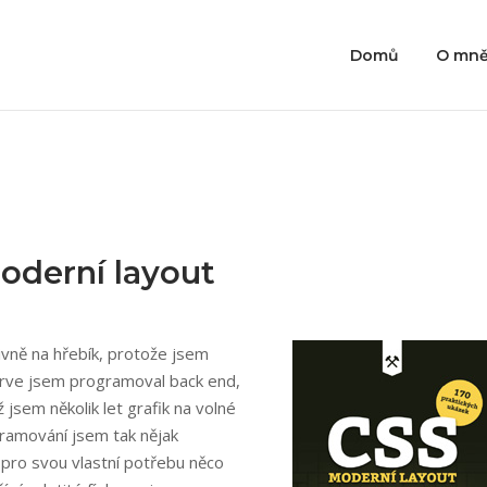
Domů
O mn
oderní layout
ivně na hřebík, protože jsem
ejprve jsem programoval back end,
jsem několik let grafik na volné
ogramování jsem tak nějak
 pro svou vlastní potřebu něco