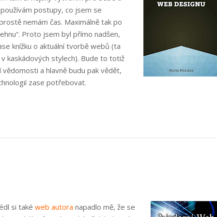
 – používám postupy, co jsem se
ek prostě nemám čas. Maximálně tak po
lehnu“. Proto jsem byl přímo nadšen,
se knížku o aktuální tvorbě webů (ta
v kaskádových stylech). Bude to totiž
í vědomosti a hlavně budu pak vědět,
chnologií zase potřebovat.
édl si také
web autora
napadlo mě, že se