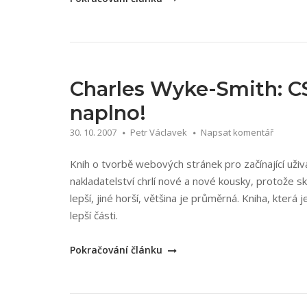
Croft,
Ian
Lloyd,
Dan
Rubin:
Charles Wyke-Smith: CS
Mistrovství
naplno!
v
30. 10. 2007
Petr Václavek
Napsat komentář
CSS“
Knih o tvorbě webových stránek pro začínající už
nakladatelství chrlí nové a nové kousky, protože s
lepší, jiné horší, většina je průměrná. Kniha, kter
lepší části.
„Charles
Pokračování článku
Wyke-
Smith:
CSS