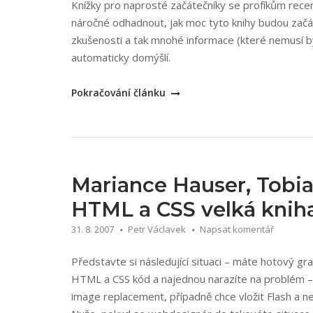
Knížky pro naprosté začátečníky se profíkům recen
náročné odhadnout, jak moc tyto knihy budou začá
zkušenosti a tak mnohé informace (které nemusí 
automaticky domýšlí.
„Faithe
Pokračování článku
Wempen:
HTML
a
CSS
–
Mariance Hauser, Tobia
krok
HTML a CSS velká kniha
za
31. 8. 2007
Petr Václavek
Napsat komentář
krokem“
Představte si následující situaci – máte hotový gr
HTML a CSS kód a najednou narazíte na problém 
image replacement, případně chce vložit Flash a ne