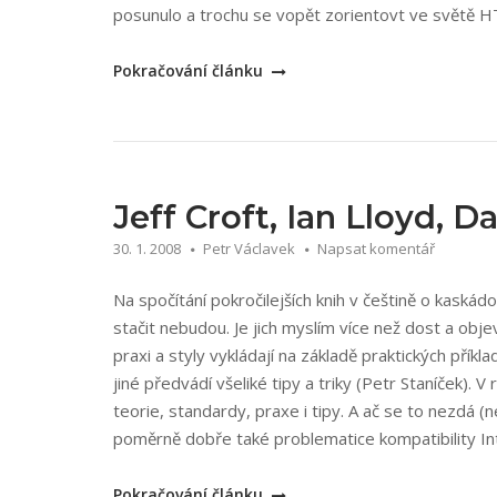
posunulo a trochu se vopět zorientovt ve světě H
„Martin
Pokračování článku
Michálek:
Vzhůru
do
CSS3“
Jeff Croft, Ian Lloyd, D
30. 1. 2008
Petr Václavek
Napsat komentář
Na spočítání pokročilejších knih v češtině o kaskád
stačit nebudou. Je jich myslím více než dost a objev
praxi a styly vykládají na základě praktických příkl
jiné předvádí všeliké tipy a triky (Petr Staníček)
teorie, standardy, praxe i tipy. A ač se to nezdá (n
poměrně dobře také problematice kompatibility Inte
„Jeff
Pokračování článku