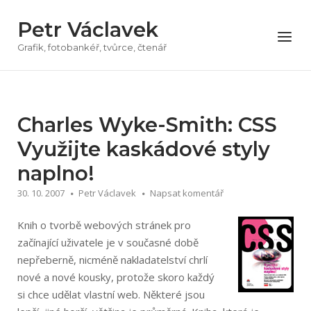
Přeskočit
Petr Václavek
na
Menu
obsah
Grafik, fotobankéř, tvůrce, čtenář
Charles Wyke-Smith: CSS
Využijte kaskádové styly
naplno!
30. 10. 2007
Petr Václavek
Napsat komentář
Knih o tvorbě webových stránek pro
začínající uživatele je v současné době
nepřeberně, nicméně nakladatelství chrlí
nové a nové kousky, protože skoro každý
si chce udělat vlastní web. Některé jsou