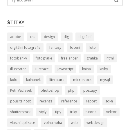
VYHLED
ŠTÍTKY
adobe
css
design
digi
digitální
digitální fotografie
fantasy
focení
foto
fotobanky
fotografie
freelancer
grafika
html
illustrator
ilustrace
javascript
kniha
knihy
kolo
kulhánek
literatura
microstock
mysql
Petr Václavek
photoshop
php
postupy
použitelnost
recenze
reference
report
sci-fi
shutterstock
styly
tipy
triky
tutorial
vektor
vlastní aplikace
volná noha
web
webdesign