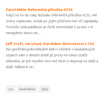
Pavol Mikle: Referenční příručka XCSS
Když se mi do ruky dostala referenční příručka XCSS, mé
srdce zaplesalo, avšak po jejím přečtení mé oči zaplakaly.
Protože celá publikace je čistě teoretická! Z praxe v ní
nenajdete skoro nic....
Jeff Croft, Ian Lloyd, Dan Rubin: Mistrovství v CSS
Na spočítání pokročilejších knih v češtině o kaskádových
stylech vám v dnešní době již prsty na rukou stačit
nebudou. Je jich myslím více než dost a objevují se další a
další. Některé se...
css
kaskadove
styly