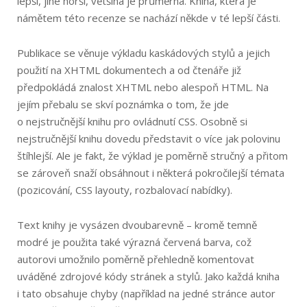
lepší, jiné horší, většina je průměrná. Kniha, která je
námětem této recenze se nachází někde v té lepší části.
Publikace se věnuje výkladu kaskádových stylů a jejich
použití na XHTML dokumentech a od čtenáře již
předpokládá znalost XHTML nebo alespoň HTML. Na
jejím přebalu se skví poznámka o tom, že jde
o nejstručnější knihu pro ovládnutí CSS. Osobně si
nejstručnější knihu dovedu představit o více jak polovinu
štíhlejší. Ale je fakt, že výklad je poměrně stručný a přitom
se zároveň snaží obsáhnout i některá pokročilejší témata
(pozicování, CSS layouty, rozbalovací nabídky).
Text knihy je vysázen dvoubarevně – kromě temně
modré je použita také výrazná červená barva, což
autorovi umožnilo poměrně přehledně komentovat
uváděné zdrojové kódy stránek a stylů. Jako každá kniha
i tato obsahuje chyby (například na jedné stránce autor