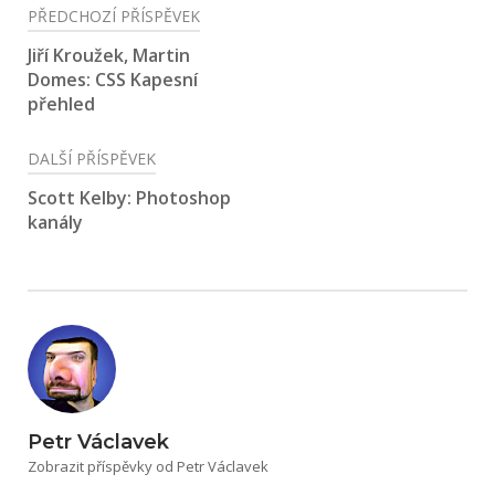
Navigace
PŘEDCHOZÍ PŘÍSPĚVEK
pro
Jiří Kroužek, Martin
Domes: CSS Kapesní
příspěvek
přehled
DALŠÍ PŘÍSPĚVEK
Scott Kelby: Photoshop
kanály
Petr Václavek
Zobrazit příspěvky od Petr Václavek