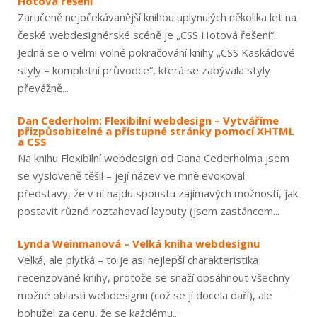
Hotová řešení
Zaručeně nejočekávanější knihou uplynulých několika let na
české webdesignérské scéně je „CSS Hotová řešení“.
Jedná se o velmi volné pokračování knihy „CSS Kaskádové
styly – kompletní průvodce“, která se zabývala styly
převážně...
Dan Cederholm: Flexibilní webdesign – Vytváříme
přizpůsobitelné a přístupné stránky pomocí XHTML
a CSS
Na knihu Flexibilní webdesign od Dana Cederholma jsem
se vysloveně těšil – její název ve mně evokoval
představy, že v ní najdu spoustu zajímavých možností, jak
postavit různé roztahovací layouty (jsem zastáncem...
Lynda Weinmanová – Velká kniha webdesignu
Velká, ale plytká – to je asi nejlepší charakteristika
recenzované knihy, protože se snaží obsáhnout všechny
možné oblasti webdesignu (což se jí docela daří), ale
bohužel za cenu, že se každému...