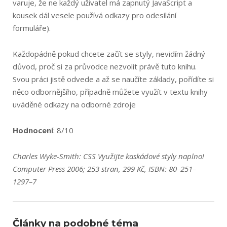
varuje, že ne každý uživatel má zapnutý JavaScript a
kousek dál vesele používá odkazy pro odesílání
formuláře).
Každopádně pokud chcete začít se styly, nevidím žádný
důvod, proč si za průvodce nezvolit právě tuto knihu.
Svou práci jistě odvede a až se naučíte základy, pořídíte si
něco odbornějšího, případně můžete využít v textu knihy
uváděné odkazy na odborné zdroje
Hodnocení
: 8/10
Charles Wyke-Smith: CSS Využijte kaskádové styly naplno!
Computer Press 2006; 253 stran, 299 Kč, ISBN: 80–251–
1297–7
Články na podobné téma