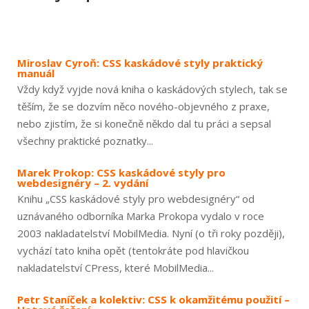
Miroslav Cyroň: CSS kaskádové styly praktický
manuál
Vždy když vyjde nová kniha o kaskádových stylech, tak se
těším, že se dozvím něco nového-objevného z praxe,
nebo zjistím, že si konečně někdo dal tu práci a sepsal
všechny praktické poznatky...
Marek Prokop: CSS kaskádové styly pro
webdesignéry – 2. vydání
Knihu „CSS kaskádové styly pro webdesignéry“ od
uznávaného odborníka Marka Prokopa vydalo v roce
2003 nakladatelství MobilMedia. Nyní (o tři roky později),
vychází tato kniha opět (tentokráte pod hlavičkou
nakladatelství CPress, které MobilMedia...
Petr Staníček a kolektiv: CSS k okamžitému použití –