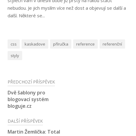
stylech vám v dnešní době již prsty na rukou stačit
nebudou. Je jich myslím více než dost a objevují se další a
další. Některé se...
css
kaskadove
příručka
reference
referenční
styly
Navigace
PŘEDCHOZÍ PŘÍSPĚVEK
pro
Dvě šablony pro
blogovací systém
příspěvek
bloguje.cz
DALŠÍ PŘÍSPĚVEK
Martin Žemlička: Total