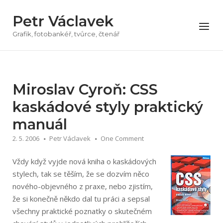
Přeskočit
Petr Václavek
na
Menu
obsah
Grafik, fotobankéř, tvůrce, čtenář
Miroslav Cyroň: CSS
kaskádové styly praktický
manuál
2. 5. 2006
Petr Václavek
One Comment
Vždy když vyjde nová kniha o kaskádových
stylech, tak se těším, že se dozvím něco
nového-objevného z praxe, nebo zjistím,
že si konečně někdo dal tu práci a sepsal
všechny praktické poznatky o skutečném