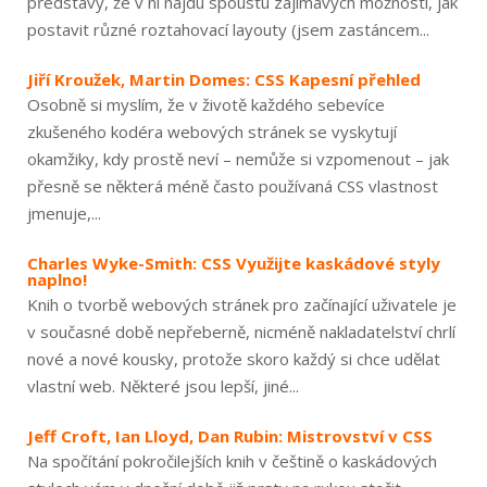
představy, že v ní najdu spoustu zajímavých možností, jak
postavit různé roztahovací layouty (jsem zastáncem...
Jiří Kroužek, Martin Domes: CSS Kapesní přehled
Osobně si myslím, že v životě každého sebevíce
zkušeného kodéra webových stránek se vyskytují
okamžiky, kdy prostě neví – nemůže si vzpomenout – jak
přesně se některá méně často používaná CSS vlastnost
jmenuje,...
Charles Wyke-Smith: CSS Využijte kaskádové styly
naplno!
Knih o tvorbě webových stránek pro začínající uživatele je
v současné době nepřeberně, nicméně nakladatelství chrlí
nové a nové kousky, protože skoro každý si chce udělat
vlastní web. Některé jsou lepší, jiné...
Jeff Croft, Ian Lloyd, Dan Rubin: Mistrovství v CSS
Na spočítání pokročilejších knih v češtině o kaskádových