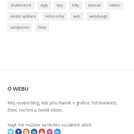
shutterstock
styly
tipy
triky
tutorial
vektor
vlastní aplikace
volná noha
web
webdesign
začátečníci
čtení
O WEBU
Můj osobní blog, kde píšu hlavně o grafice, fotobankách,
čtení, tvoření a životě vůbec.
Najít mě můžete na těchto sociálních sítích: