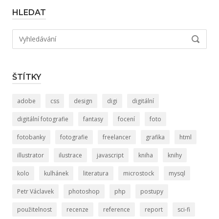
HLEDAT
Hledat:
VYHLED
ŠTÍTKY
adobe
css
design
digi
digitální
digitální fotografie
fantasy
focení
foto
fotobanky
fotografie
freelancer
grafika
html
illustrator
ilustrace
javascript
kniha
knihy
kolo
kulhánek
literatura
microstock
mysql
Petr Václavek
photoshop
php
postupy
použitelnost
recenze
reference
report
sci-fi