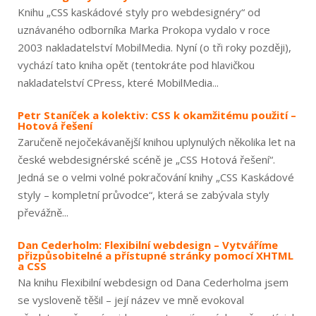
Knihu „CSS kaskádové styly pro webdesignéry“ od
uznávaného odborníka Marka Prokopa vydalo v roce
2003 nakladatelství MobilMedia. Nyní (o tři roky později),
vychází tato kniha opět (tentokráte pod hlavičkou
nakladatelství CPress, které MobilMedia...
Petr Staníček a kolektiv: CSS k okamžitému použití –
Hotová řešení
Zaručeně nejočekávanější knihou uplynulých několika let na
české webdesignérské scéně je „CSS Hotová řešení“.
Jedná se o velmi volné pokračování knihy „CSS Kaskádové
styly – kompletní průvodce“, která se zabývala styly
převážně...
Dan Cederholm: Flexibilní webdesign – Vytváříme
přizpůsobitelné a přístupné stránky pomocí XHTML
a CSS
Na knihu Flexibilní webdesign od Dana Cederholma jsem
se vysloveně těšil – její název ve mně evokoval