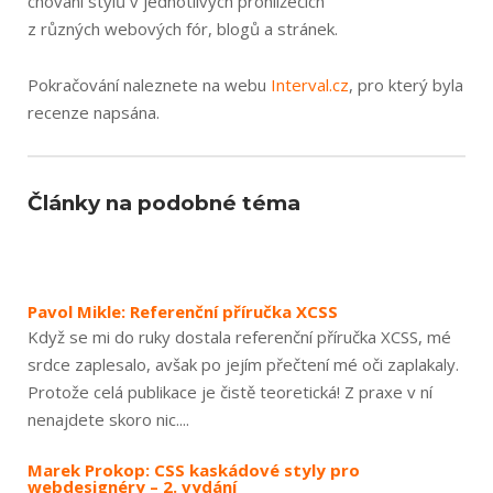
chování stylů v jednotlivých prohlížečích
z různých webových fór, blogů a stránek.
Pokračování naleznete na webu
Interval.cz
, pro který byla
recenze napsána.
Články na podobné téma
Pavol Mikle: Referenční příručka XCSS
Když se mi do ruky dostala referenční příručka XCSS, mé
srdce zaplesalo, avšak po jejím přečtení mé oči zaplakaly.
Protože celá publikace je čistě teoretická! Z praxe v ní
nenajdete skoro nic....
Marek Prokop: CSS kaskádové styly pro
webdesignéry – 2. vydání