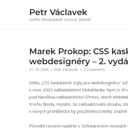
Přeskočit
Petr Václavek
na
obsah
Grafik, fotobankéř, tvůrce, čtenář
Marek Prokop: CSS kas
webdesignéry – 2. vydá
31. 10. 2006
Petr Václavek
3 Comments
Knihu „CSS kaskádové styly pro webdesignéry“ o
v roce 2003 nakladatelství MobilMedia. Nyní (o tři 
pod hlavičkou nakladatelství CPress, které MobilM
trochu škoda, myslím, že zaktualizování obsahu, d
v nových prohlížečích by použitelnost knihy značně 
Původní recenzi najdete v Softwarových novinách 