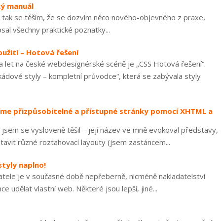
ký manuál
, tak se těším, že se dozvím něco nového-objevného z praxe,
psal všechny praktické poznatky...
užití – Hotová řešení
ka let na české webdesignérské scéně je „CSS Hotová řešení“.
kádové styly – kompletní průvodce“, která se zabývala styly
říme přizpůsobitelné a přístupné stránky pomocí XHTML a
jsem se vysloveně těšil – její název ve mně evokoval představy,
tavit různé roztahovací layouty (jsem zastáncem...
tyly naplno!
vatele je v současné době nepřeberně, nicméně nakladatelství
e udělat vlastní web. Některé jsou lepší, jiné...