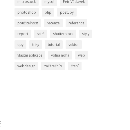
microstock
mysql
Petr Václavek
photoshop
php
postupy
použitelnost
recenze
reference
report
sci-fi
shutterstock
styly
tipy
triky
tutorial
vektor
vlastní aplikace
volná noha
web
webdesign
začátečníci
čtení
K