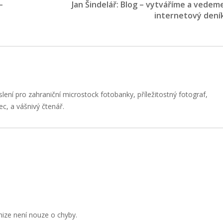
–
Jan Šindelář: Blog – vytváříme a vedem
internetový dení
slení pro zahraniční microstock fotobanky, příležitostný fotograf,
ec, a vášnivý čtenář.
nize není nouze o chyby.