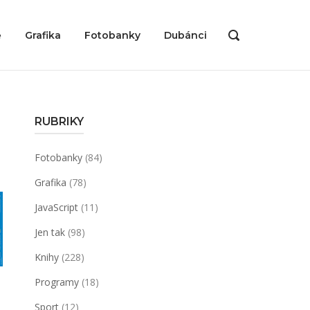
ě
Grafika
Fotobanky
Dubánci
OPEN
SEARCH
BAR
RUBRIKY
Fotobanky
(84)
Grafika
(78)
JavaScript
(11)
Jen tak
(98)
Knihy
(228)
Programy
(18)
Sport
(12)