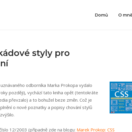
Domů
O mn
kádové styly pro
ní
d uznávaného odborníka Marka Prokopa vydalo
roky později), vychází tato kniha opět (tentokráte
edia převzalo) a to bohužel beze změn. Což je
oplnění o nové poznatky a popisy chování stylů
zvýšilo.
číslo 12/2003 (případně zde na blogu:
Marek Prokop: CSS