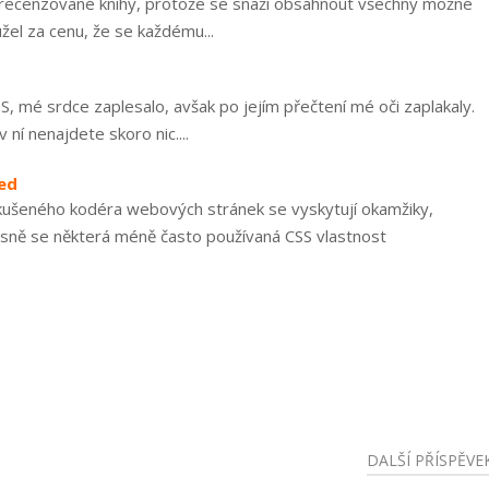
tika recenzované knihy, protože se snaží obsáhnout všechny možné
užel za cenu, že se každému...
S, mé srdce zaplesalo, avšak po jejím přečtení mé oči zaplakaly.
 ní nenajdete skoro nic....
led
zkušeného kodéra webových stránek se vyskytují okamžiky,
esně se některá méně často používaná CSS vlastnost
DALŠÍ PŘÍSPĚVE