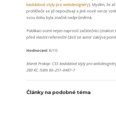
kaskádové styly pro webdesignéry
). Myslím, že a
prohlížeče se již nepoužívají a jiné-nové verze vzni
svou dobu byla značně nadprůměrná.
Publikaci ocení nejen naprostí začátečníci (znalos
před vlastní referenční částí se autor zabývá pomě
Hodnocení
: 8/10
Marek Prokop: CSS kaskádové styly pro webdesignéry,
280 Kč, ISBN 80–251–0487–7
Články na podobné téma