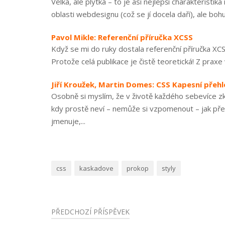
Velká, ale plytká – to je asi nejlepší charakteris
oblasti webdesignu (což se jí docela daří), ale boh
Pavol Mikle: Referenční příručka XCSS
Když se mi do ruky dostala referenční příručka XCS
Protože celá publikace je čistě teoretická! Z praxe v
Jiří Kroužek, Martin Domes: CSS Kapesní přeh
Osobně si myslím, že v životě každého sebevíce 
kdy prostě neví – nemůže si vzpomenout – jak př
jmenuje,...
css
kaskadove
prokop
styly
PŘEDCHOZÍ PŘÍSPĚVEK
Navigace