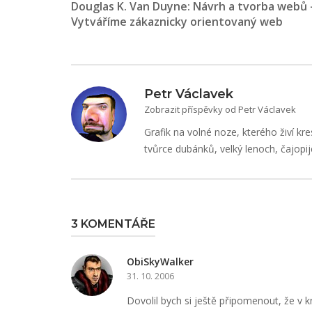
Douglas K. Van Duyne: Návrh a tvorba webů 
pro
Vytváříme zákaznicky orientovaný web
příspěvek
Petr Václavek
Zobrazit příspěvky od Petr Václavek
Grafik na volné noze, kterého živí kre
tvůrce dubánků, velký lenoch, čajopij
3 KOMENTÁŘE
ObiSkyWalker
31. 10. 2006
Dovolil bych si ještě připomenout, že v k