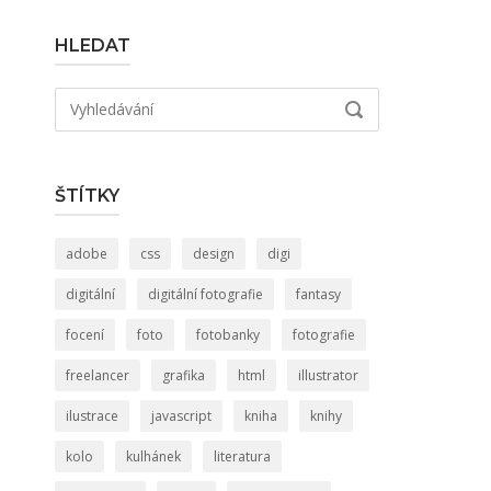
HLEDAT
Hledat:
VYHLEDÁVÁNÍ
ŠTÍTKY
adobe
css
design
digi
digitální
digitální fotografie
fantasy
focení
foto
fotobanky
fotografie
freelancer
grafika
html
illustrator
ilustrace
javascript
kniha
knihy
kolo
kulhánek
literatura