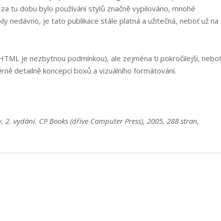
č za tu dobu bylo používání stylů značně vypilováno, mnohé
kly nedávno, je tato publikace stále platná a užitečná, neboť už na
t HTML je nezbytnou podmínkou), ale zejména ti pokročilejší, nebo
rně detailně koncepcí boxů a vizuálního formátování.
 2. vydání. CP Books (dříve Computer Press), 2005, 288 stran,