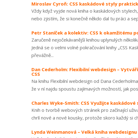
Miroslav Cyroň: CSS kaskádové styly praktic
Vždy když vyjde nová kniha o kaskádových stylech
nebo zjistím, že si konečně někdo dal tu práci a se
Petr Staníček a kolektiv: CSS k okamžitému po
Zaručeně nejočekávanější knihou uplynulých několi
Jedná se o velmi volné pokračování knihy „CSS Kas
převážně...
Dan Cederholm: Flexibilní webdesign – Vytvá
CSS
Na knihu Flexibilní webdesign od Dana Cederholma 
že v ní najdu spoustu zajímavých možností, jak pos
Charles Wyke-Smith: CSS Využijte kaskádové s
Knih o tvorbě webových stránek pro začínající uži
chrlí nové a nové kousky, protože skoro každý si chc
Lynda Weinmanová – Velká kniha webdesignu