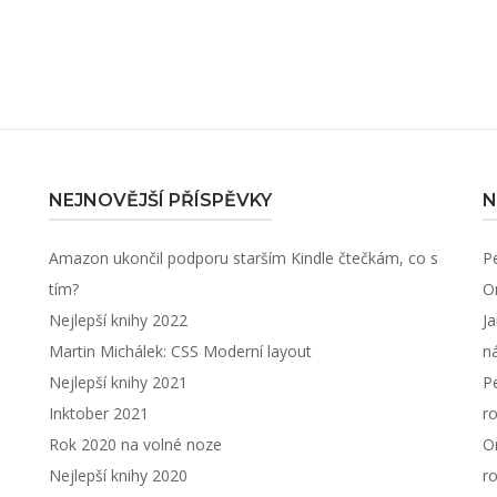
NEJNOVĚJŠÍ PŘÍSPĚVKY
N
Amazon ukončil podporu starším Kindle čtečkám, co s
P
tím?
O
Nejlepší knihy 2022
J
Martin Michálek: CSS Moderní layout
n
Nejlepší knihy 2021
P
Inktober 2021
r
Rok 2020 na volné noze
O
Nejlepší knihy 2020
r