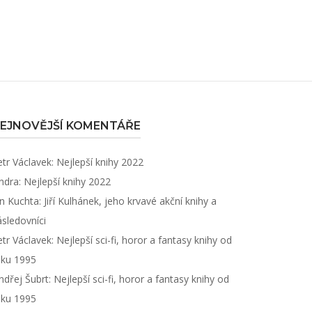
EJNOVĚJŠÍ KOMENTÁŘE
etr Václavek
:
Nejlepší knihy 2022
ndra
:
Nejlepší knihy 2022
an Kuchta
:
Jiří Kulhánek, jeho krvavé akční knihy a
ásledovníci
etr Václavek
:
Nejlepší sci-fi, horor a fantasy knihy od
oku 1995
ndřej Šubrt
:
Nejlepší sci-fi, horor a fantasy knihy od
oku 1995