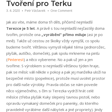
Tvoření pro Terku
3. 4. 2020
Petr Václavek
One Comment
Jak asi víte, máme doma tři děti, přičemž nejmladší
Terezce je 5 let
. A právě s tou nejmladší nejčastěji doma
tvořím, protože ona
„vyrábění“ přímo miluje
(asi je po
mně). Takže už cestou ze školky vždy vymýšlí, co spolu
budeme tvořit. Většinou vymyslí nějaké téma (jednorožec,
plyšák, autíčko, domeček), pak spolu mrkneme na pinťu
(
Pinterest
) a něco vybereme. No a pak už jen a jen
tvoříme. S výrobkem si nejmladší většinou týden hraje,
pak se měsíc válí někde v pokoji a pak jej manželka uloží na
bezpečné místo (popelnice), protože musí uvolnit prostor
pro další naše výrobky. Pravda občas se nám povede
něco výjimečného, s čím si Terezka vydrží hrát celé
měsíce (třeba plyšák Kuky slepený tavnou pistolí, nebo
opravdu vymakaný domeček pro panenky, do kterého
pravidelně vyrábíme další nábytek a jiné propriety). Jindy