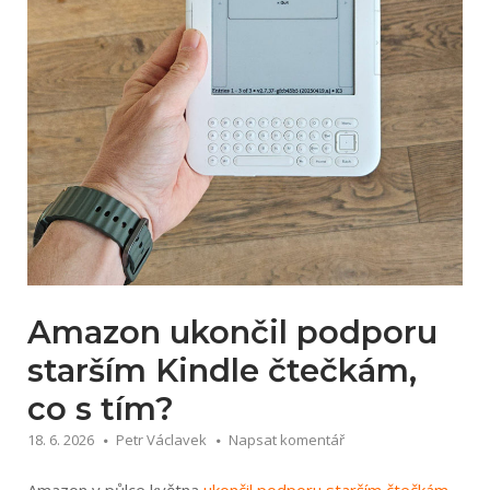
Amazon ukončil podporu
starším Kindle čtečkám,
co s tím?
18. 6. 2026
Petr Václavek
Napsat komentář
Amazon v půlce května
ukončil podporu starším čtečkám