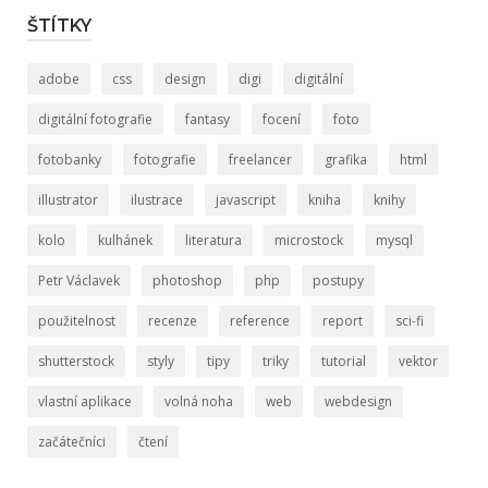
ŠTÍTKY
adobe
css
design
digi
digitální
digitální fotografie
fantasy
focení
foto
fotobanky
fotografie
freelancer
grafika
html
illustrator
ilustrace
javascript
kniha
knihy
kolo
kulhánek
literatura
microstock
mysql
Petr Václavek
photoshop
php
postupy
použitelnost
recenze
reference
report
sci-fi
shutterstock
styly
tipy
triky
tutorial
vektor
vlastní aplikace
volná noha
web
webdesign
začátečníci
čtení