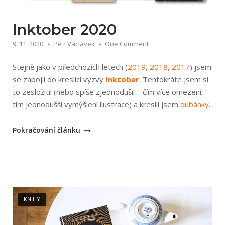
Inktober 2020
9. 11. 2020
Petr Václavek
One Comment
Stejně jako v předchozích letech (
2019
,
2018
,
2017
) jsem
se zapojil do kreslící výzvy
Inktober
. Tentokráte jsem si
to zesložitil (nebo spíše zjednodušil – čím více omezení,
tím jednodušší vymýšlení ilustrace) a kreslil jsem
dubánky
.
„Inktober
Pokračování článku
2020“
Open post
KNIHY