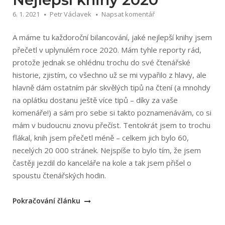
6. 1. 2021
Petr Václavek
Napsat komentář
A máme tu každoroční bilancování, jaké nejlepší knihy jsem
přečetl v uplynulém roce 2020. Mám tyhle reporty rád,
protože jednak se ohlédnu trochu do své čtenářské
historie, zjistím, co všechno už se mi vypařilo z hlavy, ale
hlavně dám ostatním pár skvělých tipů na čtení (a mnohdy
na oplátku dostanu ještě více tipů – díky za vaše
komenáře!) a sám pro sebe si takto poznamenávám, co si
mám v budoucnu znovu přečíst. Tentokrát jsem to trochu
flákal, knih jsem přečetl méně – celkem jich bylo 60,
necelých 20 000 stránek. Nejspíše to bylo tím, že jsem
častěji jezdil do kanceláře na kole a tak jsem přišel o
spoustu čtenářských hodin.
„Nejlepší
Pokračování článku
knihy