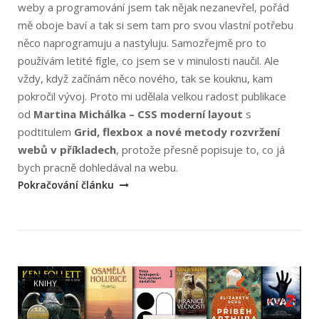
weby a programování jsem tak nějak nezanevřel, pořád
mě oboje baví a tak si sem tam pro svou vlastní potřebu
něco naprogramuju a nastyluju. Samozřejmě pro to
používám letité fígle, co jsem se v minulosti naučil. Ale
vždy, když začínám něco nového, tak se kouknu, kam
pokročil vývoj. Proto mi udělala velkou radost publikace
od
Martina Michálka – CSS moderní layout
s
podtitulem
Grid, flexbox a nové metody rozvržení
webů v příkladech
, protože přesně popisuje to, co já
„Martin
bych pracně dohledával na webu.
Michálek:
Pokračování článku
CSS
Moderní
layout“
Open post
KNIHY