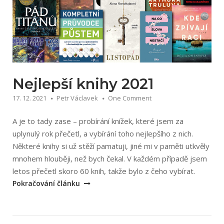
Nejlepší knihy 2021
17. 12. 2021
Petr Václavek
One Comment
A je to tady zase – probírání knížek, které jsem za
uplynulý rok přečetl, a vybírání toho nejlepšího z nich.
Některé knihy si už stěží pamatuji, jiné mi v paměti utkvěly
mnohem hlouběji, než bych čekal. V každém případě jsem
„Nejlepš
letos přečetl skoro 60 knih, takže bylo z čeho vybírat.
knihy
Pokračování článku
2021“