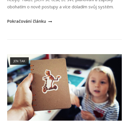
obohatím o nové postupy a více doladím svůj systém.
„Ryder
Pokračování článku
Carroll:
Metoda
Bullet
Journal“
Open post
JEN TAK