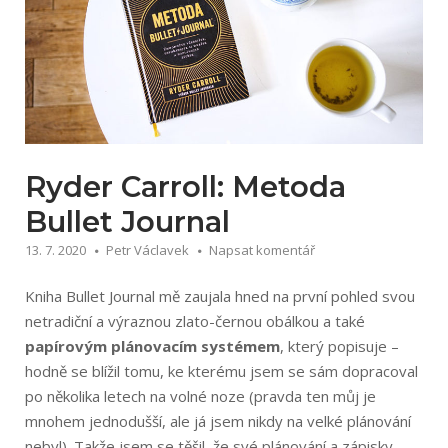
Ryder Carroll: Metoda
Bullet Journal
13. 7. 2020
Petr Václavek
Napsat komentář
Kniha Bullet Journal mě zaujala hned na první pohled svou
netradiční a výraznou zlato-černou obálkou a také
papírovým plánovacím systémem
, který popisuje –
hodně se blížil tomu, ke kterému jsem se sám dopracoval
po několika letech na volné noze (pravda ten můj je
mnohem jednodušší, ale já jsem nikdy na velké plánování
nebyl). Takže jsem se těšil, že své plánování a zápisky