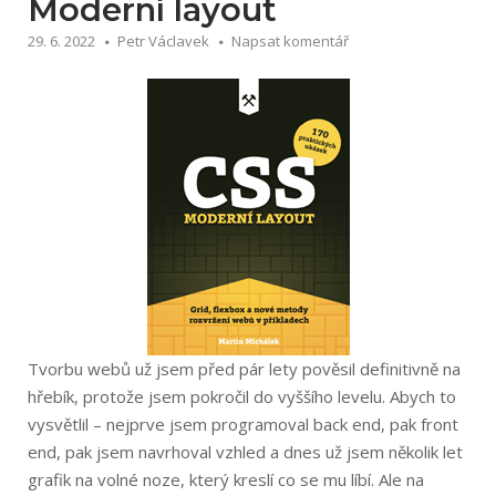
Moderní layout
29. 6. 2022
Petr Václavek
Napsat komentář
Tvorbu webů už jsem před pár lety pověsil definitivně na
hřebík, protože jsem pokročil do vyššího levelu. Abych to
vysvětlil – nejprve jsem programoval back end, pak front
end, pak jsem navrhoval vzhled a dnes už jsem několik let
grafik na volné noze, který kreslí co se mu líbí. Ale na