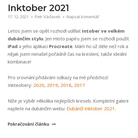
Inktober 2021
17. 12. 2021
Petr Václavek
Napsat komentář
Letos jsem se opět rozhodl udělat
Intober ve velkém
dubánčím stylu
. Jen místo papíru jsem se rozhodl použít
iPad
a jeho aplikaci
Procreate
. Mám ho už déle než rok a
nějak jsem nenašel pořádně čas na kreslení, takže ideální
kombinace!
Pro srovnání přidávám odkazy na mé předchozí
Inkteobery:
2020
,
2019
,
2018
,
2017
Níže je výběr několika nejlepších kreseb. Kompletní galerii
najdete na dubánčím webu:
Dubánčí Inktober 2021
.
„Inktober
Pokračování článku
2021“