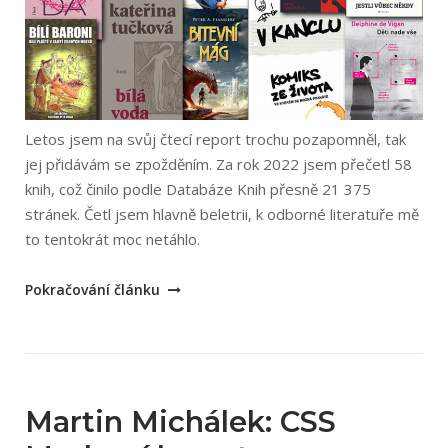
Letos jsem na svůj čtecí report trochu pozapomněl, tak
jej přidávám se zpožděním. Za rok 2022 jsem přečetl 58
knih, což činilo podle Databáze Knih přesně 21 375
stránek. Četl jsem hlavně beletrii, k odborné literatuře mě
to tentokrát moc netáhlo.
„Nejlepší
Pokračování článku
knihy
2022“
Martin Michálek: CSS