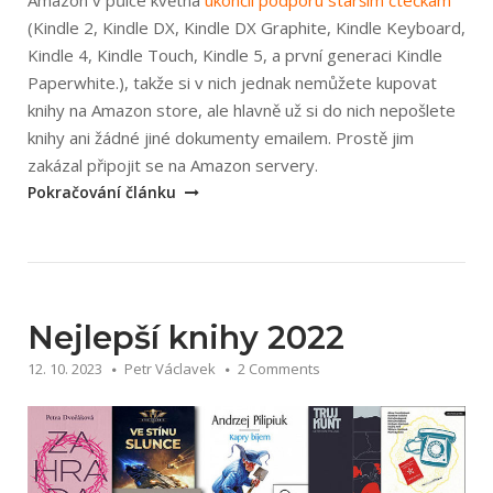
(Kindle 2, Kindle DX, Kindle DX Graphite, Kindle Keyboard,
Kindle 4, Kindle Touch, Kindle 5, a první generaci Kindle
Paperwhite.), takže si v nich jednak nemůžete kupovat
knihy na Amazon store, ale hlavně už si do nich nepošlete
knihy ani žádné jiné dokumenty emailem. Prostě jim
„Amazon
zakázal připojit se na Amazon servery.
ukončil
Pokračování článku
podporu
starším
Kindle
čtečkám,
Nejlepší knihy 2022
co
s
12. 10. 2023
Petr Václavek
2 Comments
tím?“