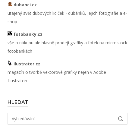
dubanci.cz
utajený svět dubových lidiček - dubánků, jejich fotografie a e-
shop
fotobanky.cz
vše o nákupu ale hlavně prodeji grafiky a fotek na microstock
fotobankách
ilustrator.cz
magazín o tvorbě vektorové grafiky nejen v Adobe
Illustratoru
HLEDAT
Hledat:
VYHLED