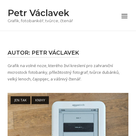
Přeskočit
Petr Václavek
na
Menu
obsah
Grafik, fotobankéř, tvůrce, čtenář
AUTOR:
PETR VÁCLAVEK
Grafik na volné noze, kterého živí kreslení pro zahraniční
microstock fotobanky, příležitostný fotograf, tvůrce dubánků,
velký lenoch, čajopijec, a vášnivý čtenář.
Open post
JEN TAK
KNIHY