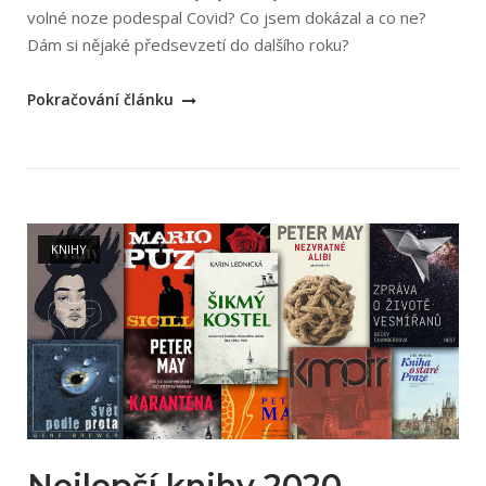
volné noze podespal Covid? Co jsem dokázal a co ne?
Dám si nějaké předsevzetí do dalšího roku?
„Rok
Pokračování článku
2020
na
volné
noze“
Open post
KNIHY
Nejlepší knihy 2020