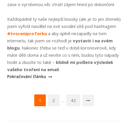
zase o vyrobenou věc ztratí zájem hned po dokončení.
Každopádně ty naše nejlepší kousky (ale je to jen zlomek)
jsem vyfotil nasdílel na své sociální sítě pod hashtagem
#tvoreniproTerku
a aby úplně nezapadly na tom
internetu, tak jsem se rozhodl je
vystavit i na svém
blogu
. Nakonec třeba se teď v době koronovirové, kdy
máte děti doma a už nevíte co s nimi, budou tyto nápady
hodit a zkusíte to také –
klidně mi pošlete výsledek
„Tvoření
vašeho tvoření na email
.
pro
Pokračování článku
Terku“
Navigace
1
2
42
…
pro
příspěvky