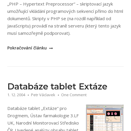
„PHP – Hypertext Preprocessor“ – skriptovací jazyk
umožňující vkládání programových sekvencí přímo do html
dokumentů. Skripty v PHP se (na rozdíl například od
JavaScriptu) provádí na straně serveru (který tento jazyk
musí samozřejmě podporovat).
„Průvodce
Pokračování článku
PHP“
Databáze tablet Extáze
1. 12. 2004
Petr Václavek
One Comment
Databáze tablet „Extáze“ pro
Drogmem, Ústav farmakologie 3.LF
UK, Narodní Monitorovací Středisko
ČR. Uvedené analýzy obsahu tablet