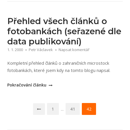
knihy“
Přehled všech článků o
fotobankách (seřazené dle
data publikování)
1. 1. 2000
Petr Václavek
Napsat komentář
Kompletní přehled článků o zahraničních microstock
fotobankách, které jsem kdy na tomto blogu napsal.
„Přehled
Pokračování článku
všech
článků
Navigace
o
1
41
42
…
fotobankách
pro
(seřazené
příspěvky
dle