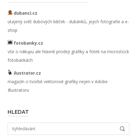
dubanci.cz
utajený svět dubových lidiček - dubánků, jejich fotografie a e-
shop
fotobanky.cz
vše o nákupu ale hlavně prodeji grafiky a fotek na microstock
fotobankách
ilustrator.cz
magazín o tvorbě vektorové grafiky nejen v Adobe
Illustratoru
HLEDAT
Hledat:
VYHLED