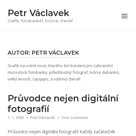
Přeskočit
Petr Václavek
na
Menu
obsah
Grafik, fotobankéř, tvůrce, čtenář
AUTOR:
PETR VÁCLAVEK
Grafik na volné noze, kterého živí kreslení pro zahraniční
microstock fotobanky, příležitostný fotograf, tvůrce dubánků,
velký lenoch, čajopijec, a vášnivý čtenář.
Průvodce nejen digitální
fotografií
1. 1. 2005
Petr Václavek
One Comment
Průvodce nejen digitální fotografií Každý začátečník