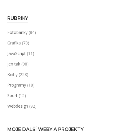
data
publikování)“
RUBRIKY
Fotobanky
(84)
Grafika
(78)
JavaScript
(11)
Jen tak
(98)
Knihy
(228)
Programy
(18)
Sport
(12)
Webdesign
(92)
MOJE DALŠÍ WEBY A PROJEKTY