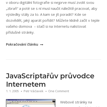
v oboru digitální fotografie si nejprve musí zvolit svou
„zbraň“ a poté se s ní musí naučit náležitě pracovat, aby
výsledky stály za to. A kam se jít poradit? Kde se
dozvědět, jaký aparát pořídit? Můžete klidně začít v teple
vašeho domova – stačí si na Internetu nalistovat
příslušné stránky.
„Průvodce
Pokračování článku
nejen
digitální
fotografií“
JavaScriptařův průvodce
Internetem
1. 1. 2005
Petr Václavek
One Comment
Webové stránky na