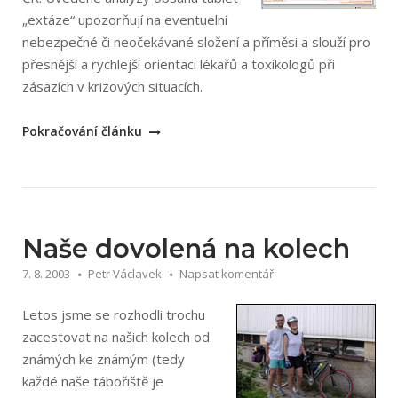
„extáze“ upozorňují na eventuelní
nebezpečné či neočekávané složení a příměsi a slouží pro
přesnější a rychlejší orientaci lékařů a toxikologů při
zásazích v krizových situacích.
„Databáze
Pokračování článku
tablet
Extáze“
Naše dovolená na kolech
7. 8. 2003
Petr Václavek
Napsat komentář
Letos jsme se rozhodli trochu
zacestovat na našich kolech od
známých ke známým (tedy
každé naše tábořiště je