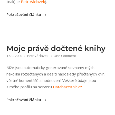
jinak) je
Petr Václavek
).
„Informace
Pokračování článku
o
tomto
blogu“
Moje právě dočtené knihy
17. 9. 2000
Petr Václavek
One Comment
Níže jsou automaticky generované seznamy mých
několika rozečtených a desíti naposledy přečtených knih,
včetně komentářů a hodnocení. Veškeré údaje jsou
z mého profilu na serveru
DatabazeKnih.cz
.
„Moje
Pokračování článku
právě
dočtené