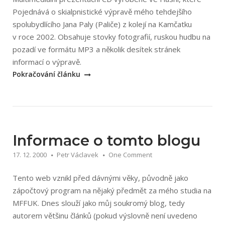
Pojednává o skialpnistické výpravě mého tehdejšího
spolubydlícího Jana Paly (Paliče) z kolejí na Kamčatku
v roce 2002. Obsahuje stovky fotografií, ruskou hudbu na
pozadí ve formátu MP3 a několik desítek stránek
„Kamčatka
informací o výpravě.
2002“
Pokračování článku
Informace o tomto blogu
17. 12. 2000
Petr Václavek
One Comment
Tento web vznikl před dávnými věky, původně jako
zápočtový program na nějaký předmět za mého studia na
MFFUK. Dnes slouží jako můj soukromý blog, tedy
autorem většinu článků (pokud výslovně není uvedeno