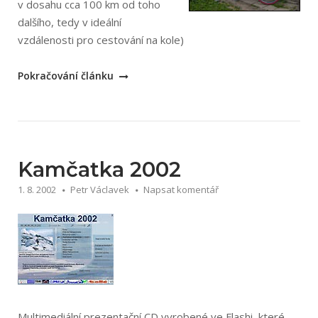
v dosahu cca 100 km od toho
dalšího, tedy v ideální
vzdálenosti pro cestování na kole)
„Naše
Pokračování článku
dovolená
na
kolech“
Kamčatka 2002
1. 8. 2002
Petr Václavek
Napsat komentář
Multimediální prezentační CD vyrobené ve Flashi, které