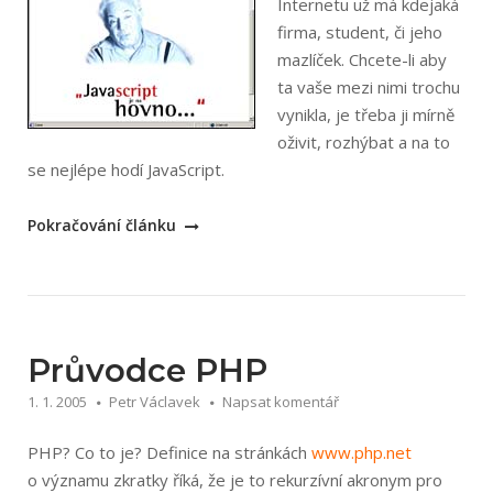
Internetu už má kdejaká
firma, student, či jeho
mazlíček. Chcete-li aby
ta vaše mezi nimi trochu
vynikla, je třeba ji mírně
oživit, rozhýbat a na to
se nejlépe hodí JavaScript.
„JavaScriptařův
Pokračování článku
průvodce
Internetem“
Průvodce PHP
1. 1. 2005
Petr Václavek
Napsat komentář
PHP? Co to je? Definice na stránkách
www.php.net
o významu zkratky říká, že je to rekurzívní akronym pro