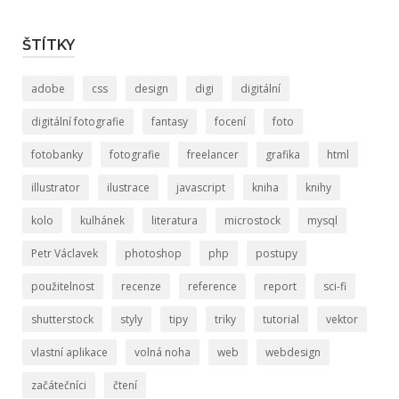
ŠTÍTKY
adobe
css
design
digi
digitální
digitální fotografie
fantasy
focení
foto
fotobanky
fotografie
freelancer
grafika
html
illustrator
ilustrace
javascript
kniha
knihy
kolo
kulhánek
literatura
microstock
mysql
Petr Václavek
photoshop
php
postupy
použitelnost
recenze
reference
report
sci-fi
shutterstock
styly
tipy
triky
tutorial
vektor
vlastní aplikace
volná noha
web
webdesign
začátečníci
čtení