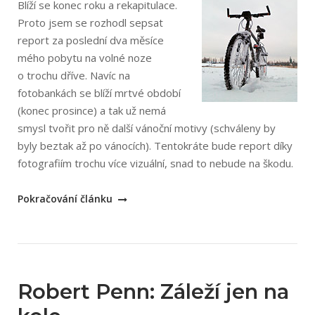
Blíží se konec roku a rekapitulace.
Proto jsem se rozhodl sepsat
report za poslední dva měsíce
mého pobytu na volné noze
o trochu dříve. Navíc na
fotobankách se blíží mrtvé období
(konec prosince) a tak už nemá
smysl tvořit pro ně další vánoční motivy (schváleny by
byly beztak až po vánocích). Tentokráte bude report díky
fotografiím trochu více vizuální, snad to nebude na škodu.
„Listopad
Pokračování článku
a
prosinec
na
volné
noze“
Robert Penn: Záleží jen na