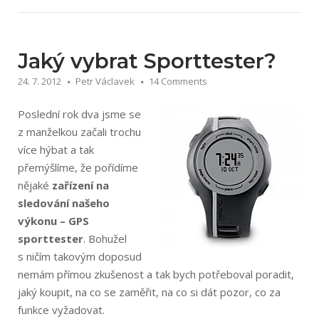
Záleží
jen
na
kole“
Jaký vybrat Sporttester?
24. 7. 2012
Petr Václavek
14 Comments
Poslední rok dva jsme se
z manželkou začali trochu
více hýbat a tak
přemýšlíme, že pořídíme
nějaké
zařízení na
sledování našeho
výkonu – GPS
sporttester
. Bohužel
s ničím takovým doposud
nemám přímou zkušenost a tak bych potřeboval poradit,
jaký koupit, na co se zaměřit, na co si dát pozor, co za
funkce vyžadovat.