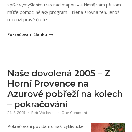
spíše vymýšlením tras nad mapou – a klidně vám při tom
může pomoci nějaký program – třeba zrovna ten, jehož
recenzi právě čtete.
„Cyklotrasy
Pokračování článku
1.54
Eaglesoft“
Naše dovolená 2005 – Z
Horní Provence na
Azurové pobřeží na kolech
– pokračování
21. 8. 2005
Petr Václavek
One Comment
Pokračování povídání o naší cyklistické