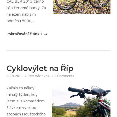
CALIBER 2013 černo
bílo červené barvy. Za
nalezení nabízím
odměnu 5000,–
„Ukradené
Pokračování článku
horské
kolo
TREK
X-
CALIBER
Cyklovýlet na Říp
2013“
20. 8. 2013
Petr Václavek
2 Comments
Začalo to někdy
minulý týden, kdy
jsem si s kamarádem
Slávkem vyjel po
stopách Houšteckého