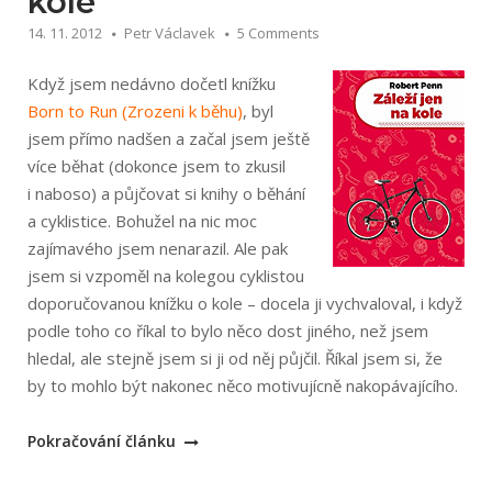
kole
14. 11. 2012
Petr Václavek
5 Comments
Když jsem nedávno dočetl knížku
Born to Run (Zrozeni k běhu)
, byl
jsem přímo nadšen a začal jsem ještě
více běhat (dokonce jsem to zkusil
i naboso) a půjčovat si knihy o běhání
a cyklistice. Bohužel na nic moc
zajímavého jsem nenarazil. Ale pak
jsem si vzpoměl na kolegou cyklistou
doporučovanou knížku o kole – docela ji vychvaloval, i když
podle toho co říkal to bylo něco dost jiného, než jsem
hledal, ale stejně jsem si ji od něj půjčil. Říkal jsem si, že
by to mohlo být nakonec něco motivujícně nakopávajícího.
„Robert
Pokračování článku
Penn: