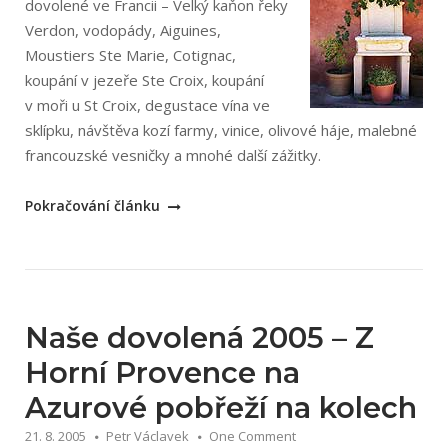
dovolené ve Francii – Velký kaňon řeky
Verdon, vodopády, Aiguines,
Moustiers Ste Marie, Cotignac,
koupání v jezeře Ste Croix, koupání
v moři u St Croix, degustace vína ve
sklípku, návštěva kozí farmy, vinice, olivové háje, malebné
francouzské vesničky a mnohé další zážitky.
„Naše
Pokračování článku
dovolená
2005
–
Z
Horní
Naše dovolená 2005 – Z
Provence
Horní Provence na
na
Azurové pobřeží na kolech
Azurové
pobřeží
21. 8. 2005
Petr Václavek
One Comment