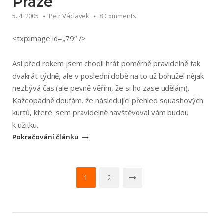
Praze
na
5. 4. 2005
Petr Václavek
8 Comments
Azurové
pobřeží
<txp:image id=„79“ />
na
kolech“
Asi před rokem jsem chodil hrát poměrně pravidelně tak
dvakrát týdně, ale v poslední době na to už bohužel nějak
nezbývá čas (ale pevně věřím, že si ho zase udělám).
Každopádně doufám, že následující přehled squashových
kurtů, které jsem pravidelně navštěvoval vám budou
„Squash
k užitku.
–
Pokračování článku
přehled
kurtů
Navigace
v
1
2
Praze“
pro
příspěvky