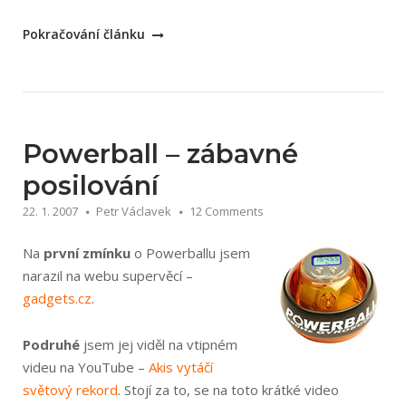
„Jaký
Pokračování článku
vybrat
Sporttester?“
Powerball – zábavné
posilování
22. 1. 2007
Petr Václavek
12 Comments
Na
první zmínku
o Powerballu jsem
narazil na webu supervěcí –
gadgets.cz
.
Podruhé
jsem jej viděl na vtipném
videu na YouTube –
Akis vytáčí
světový rekord
. Stojí za to, se na toto krátké video