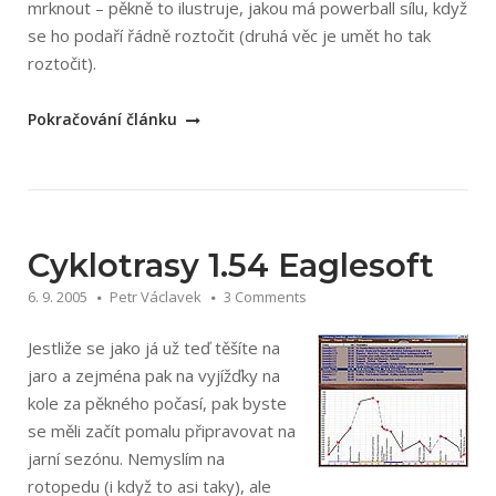
mrknout – pěkně to ilustruje, jakou má powerball sílu, když
se ho podaří řádně roztočit (druhá věc je umět ho tak
roztočit).
„Powerball
Pokračování článku
–
zábavné
posilování“
Cyklotrasy 1.54 Eaglesoft
6. 9. 2005
Petr Václavek
3 Comments
Jestliže se jako já už teď těšíte na
jaro a zejména pak na vyjížďky na
kole za pěkného počasí, pak byste
se měli začít pomalu připravovat na
jarní sezónu. Nemyslím na
rotopedu (i když to asi taky), ale