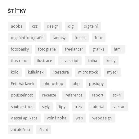
ŠTÍTKY
adobe
css
design
digi
digitální
digitální fotografie
fantasy
focení
foto
fotobanky
fotografie
freelancer
grafika
html
illustrator
ilustrace
javascript
kniha
knihy
kolo
kulhánek
literatura
microstock
mysql
Petr Václavek
photoshop
php
postupy
použitelnost
recenze
reference
report
sci-fi
shutterstock
styly
tipy
triky
tutorial
vektor
vlastní aplikace
volná noha
web
webdesign
začátečníci
čtení