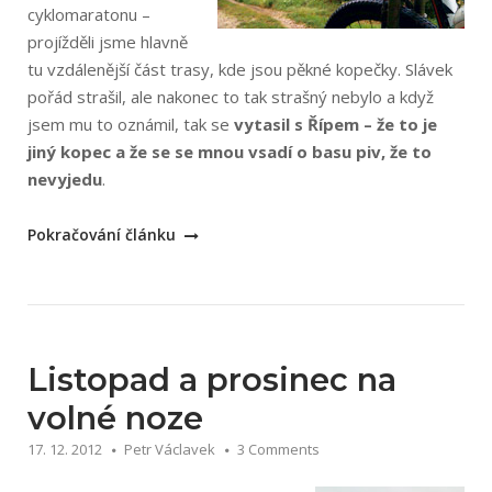
cyklomaratonu –
projížděli jsme hlavně
tu vzdálenější část trasy, kde jsou pěkné kopečky. Slávek
pořád strašil, ale nakonec to tak strašný nebylo a když
jsem mu to oznámil, tak se
vytasil s Řípem – že to je
jiný kopec a že se se mnou vsadí o basu piv, že to
nevyjedu
.
„Cyklovýlet
Pokračování článku
na
Říp“
Listopad a prosinec na
volné noze
17. 12. 2012
Petr Václavek
3 Comments