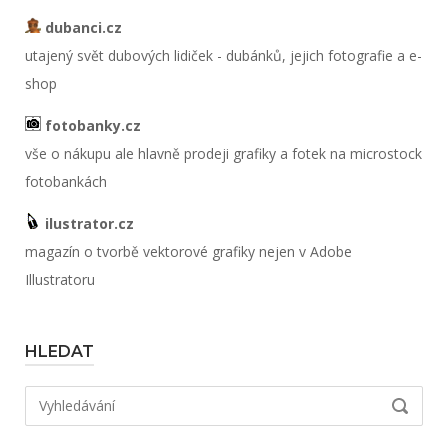
dubanci.cz
utajený svět dubových lidiček - dubánků, jejich fotografie a e-
shop
fotobanky.cz
vše o nákupu ale hlavně prodeji grafiky a fotek na microstock
fotobankách
ilustrator.cz
magazín o tvorbě vektorové grafiky nejen v Adobe
Illustratoru
HLEDAT
Hledat:
VYHLED