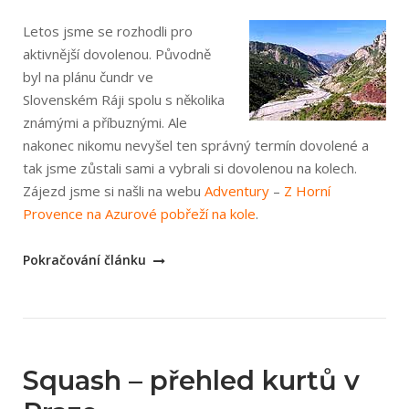
na
kolech
Letos jsme se rozhodli pro
–
aktivnější dovolenou. Původně
pokračování“
byl na plánu čundr ve
Slovenském Ráji spolu s několika
známými a příbuznými. Ale
nakonec nikomu nevyšel ten správný termín dovolené a
tak jsme zůstali sami a vybrali si dovolenou na kolech.
Zájezd jsme si našli na webu
Adventury
–
Z Horní
Provence na Azurové pobřeží na kole
.
„Naše
Pokračování článku
dovolená
2005
–
Z
Horní
Squash – přehled kurtů v
Provence