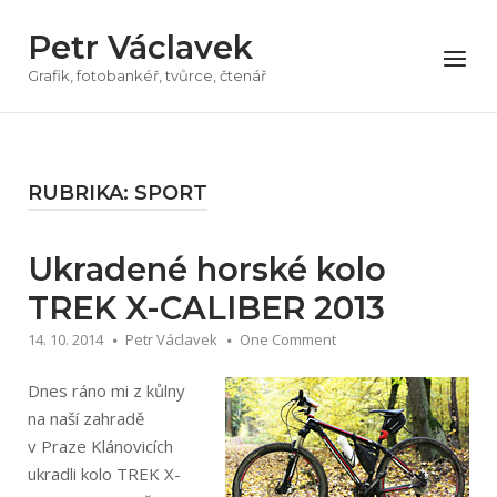
Přeskočit
Petr Václavek
na
Menu
obsah
Grafik, fotobankéř, tvůrce, čtenář
RUBRIKA:
SPORT
Ukradené horské kolo
TREK X-CALIBER 2013
14. 10. 2014
Petr Václavek
One Comment
Dnes ráno mi z kůlny
na naší zahradě
v Praze Klánovicích
ukradli kolo TREK X-