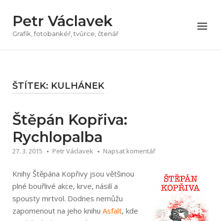
Přeskočit
Petr Václavek
na
Menu
obsah
Grafik, fotobankéř, tvůrce, čtenář
ŠTÍTEK:
KULHÁNEK
Štěpán Kopřiva:
Rychlopalba
27. 3. 2015
Petr Václavek
Napsat komentář
Knihy Štěpána Kopřivy jsou většinou
plné bouřlivé akce, krve, násilí a
spousty mrtvol. Dodnes nemůžu
zapomenout na jeho knihu
Asfalt
, kde