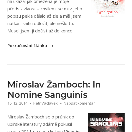
mi ukázal jak omezená je moje
představivost – chvílemi se mi z jeho
popisu pekla dělalo až zle a měl jsem
nutkání knihu odložit, ale nešlo to.
Musel jsem ji dočíst až do konce.
„Štěpán
Pokračování článku
Kopřiva:
Rychlopalba“
Miroslav Žamboch: In
Nomine Sanguinis
16. 12. 2014
Petr Václavek
Napsat komentář
Miroslav Žamboch se o průnik do
upírské literatury zdárně pokusil
v roce 2011 se svou knihou
Visio in