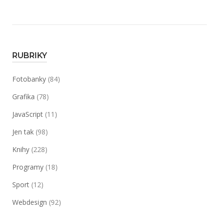
a
fantasy
knihy“
RUBRIKY
Fotobanky
(84)
Grafika
(78)
JavaScript
(11)
Jen tak
(98)
Knihy
(228)
Programy
(18)
Sport
(12)
Webdesign
(92)