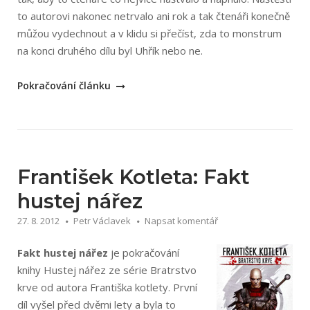
to autorovi nakonec netrvalo ani rok a tak čtenáři konečně
můžou vydechnout a v klidu si přečíst, zda to monstrum
na konci druhého dílu byl Uhřík nebo ne.
„František
Pokračování článku
Kotleta:
Mega
hustej
nářez
(Bratrsvo
František Kotleta: Fakt
krve
hustej nářez
3)“
27. 8. 2012
Petr Václavek
Napsat komentář
Fakt hustej nářez
je pokračování
knihy Hustej nářez ze série Bratrstvo
krve od autora Františka kotlety. První
díl vyšel před dvěmi lety a byla to