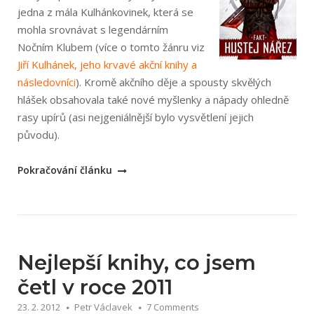
jedna z mála Kulhánkovinek, která se
mohla srovnávat s legendárním
Nočním Klubem (více o tomto žánru viz
Jiří Kulhánek, jeho krvavé akční knihy a
následovníci
). Kromě akčního děje a spousty skvělých
hlášek obsahovala také nové myšlenky a nápady ohledně
rasy upírů (asi nejgeniálnější bylo vysvětlení jejich
původu).
„František
Pokračování článku
Kotleta:
Fakt
hustej
nářez“
Nejlepší knihy, co jsem
četl v roce 2011
23. 2. 2012
Petr Václavek
7 Comments