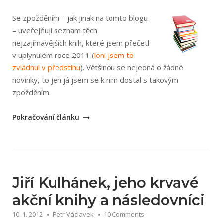
Se zpožděním – jak jinak na tomto blogu
– uveřejňuji seznam těch
nejzajímavějších knih, které jsem přečetl
v uplynulém roce 2011 (
loni jsem to
zvládnul v předstihu
). Většinou se nejedná o žádné
novinky, to jen já jsem se k nim dostal s takovým
zpožděním.
„Nejlepší
Pokračování článku
knihy,
co
jsem
četl
v
Jiří Kulhánek, jeho krvavé
roce
akční knihy a následovníci
2011“
10. 1. 2012
Petr Václavek
10 Comments