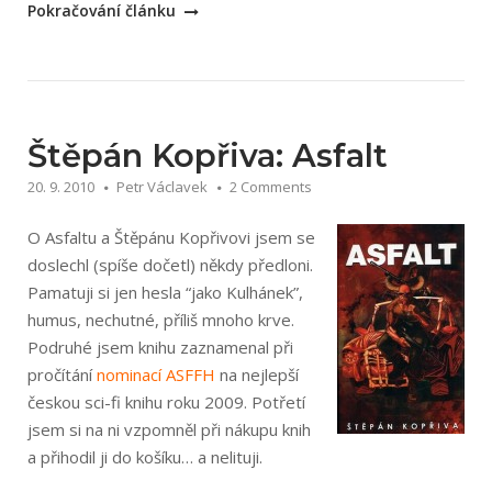
„Jiří
Pokračování článku
Kulhánek,
jeho
krvavé
akční
knihy
Štěpán Kopřiva: Asfalt
a
20. 9. 2010
Petr Václavek
2 Comments
následovníci“
O Asfaltu a Štěpánu Kopřivovi jsem se
doslechl (spíše dočetl) někdy předloni.
Pamatuji si jen hesla “jako Kulhánek”,
humus, nechutné, příliš mnoho krve.
Podruhé jsem knihu zaznamenal při
pročítání
nominací ASFFH
na nejlepší
českou sci-fi knihu roku 2009. Potřetí
jsem si na ni vzpomněl při nákupu knih
a přihodil ji do košíku… a nelituji.