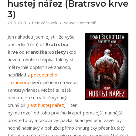
hustej nářez (Bratrsvo krve
3)
26. 3. 2013
Petr Václavek
Napsat komentář
Jen náhodou jsem zjistil, že vyšel
poslední (třetí) díl
Bratrstva
krve
od
Františka Kotlety
(kdo
nezná tohohle chlápka, tak by si
měl rychle doplnit své znalosti,
například z
povedeného
rozhovoru
uveřejněného na webu
FantasyPlanet). Možná si ještě
pamatujete na v létě vydaný
druhý díl (
Fakt hustej nářez
) – ten
byl na rozdíl od toho prvního krapet pomalejší, nudnější,
prostě to byla taková vycpávka. Snad jen jeho závěr byl
hodně napínavý a bohužel přímo chirurgicky přesně uťatý
tak, aby to čtenáře co nejvíce naštvalo a napnulo. Naštěstí