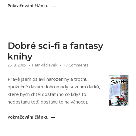
„Štěpán
Pokračování článku
Kopřiva:
Asfalt“
Dobré sci-fi a fantasy
knihy
25. 8. 2005
Petr Václavek
17 Comments
Právě jsem oslavil narozeniny a trochu
opožděně dávám dohromady seznam dárků,
které bych chtěl dostat (no co když to
nedostanu teď, dostanu to na vánoce).
„Dobré
Pokračování článku
sci-
fi