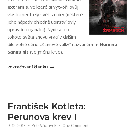
extremis
, ve které si vytvořil svůj
vlastní neotřelý svět s upíry (některé
jeho nápady ohledně upírství byly
opravdu originální). Nyní se do
tohoto světa znovu vrací v dalším
díle volné série „Klanové války“ nazvaném
In Nomine
Sanguinis
(ve jménu krve).
„Miroslav
Pokračování článku
Žamboch:
In
Nomine
Sanguinis“
František Kotleta:
Perunova krev I
9. 12. 2013
Petr Václavek
One Comment