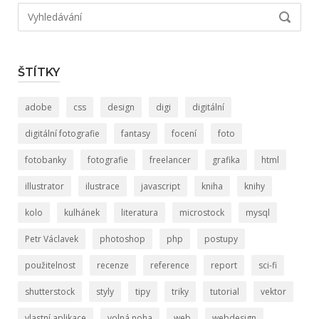
Hledat:
VYHLED
ŠTÍTKY
adobe
css
design
digi
digitální
digitální fotografie
fantasy
focení
foto
fotobanky
fotografie
freelancer
grafika
html
illustrator
ilustrace
javascript
kniha
knihy
kolo
kulhánek
literatura
microstock
mysql
Petr Václavek
photoshop
php
postupy
použitelnost
recenze
reference
report
sci-fi
shutterstock
styly
tipy
triky
tutorial
vektor
vlastní aplikace
volná noha
web
webdesign