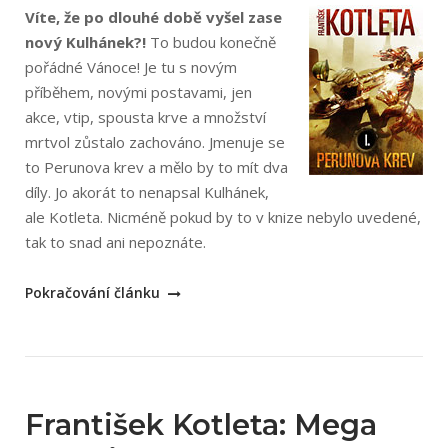
Víte, že po dlouhé době vyšel zase
nový Kulhánek?!
To budou konečně
pořádné Vánoce! Je tu s novým
příběhem, novými postavami, jen
akce, vtip, spousta krve a množství
mrtvol zůstalo zachováno. Jmenuje se
to Perunova krev a mělo by to mít dva
díly. Jo akorát to nenapsal Kulhánek,
ale Kotleta. Nicméně pokud by to v knize nebylo uvedené,
tak to snad ani nepoznáte.
„František
Pokračování článku
Kotleta:
Perunova
krev
I“
František Kotleta: Mega