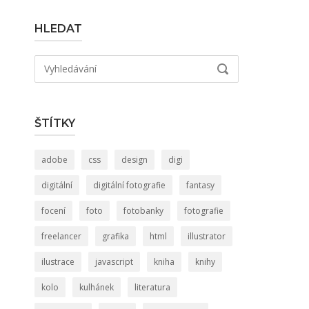
HLEDAT
Hledat:
VYHLEDÁVÁNÍ
ŠTÍTKY
adobe
css
design
digi
digitální
digitální fotografie
fantasy
focení
foto
fotobanky
fotografie
freelancer
grafika
html
illustrator
ilustrace
javascript
kniha
knihy
kolo
kulhánek
literatura