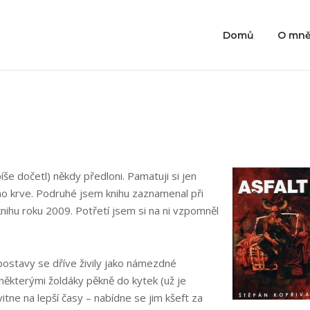
Domů
O mn
še dočetl) někdy předloni. Pamatuji si jen
oho krve. Podruhé jsem knihu zaznamenal při
knihu roku 2009. Potřetí jsem si na ni vzpomněl
postavy se dříve živily jako námezdné
některými žoldáky pěkně do kytek (už je
vitne na lepší časy – nabídne se jim kšeft za