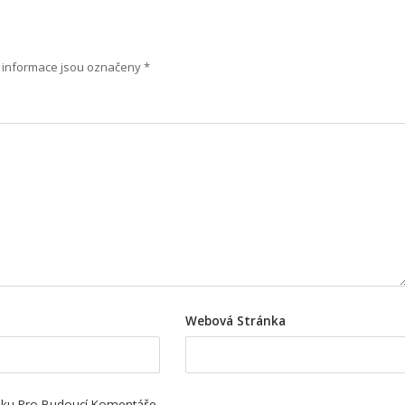
informace jsou označeny
*
Webová Stránka
ánku Pro Budoucí Komentáře.