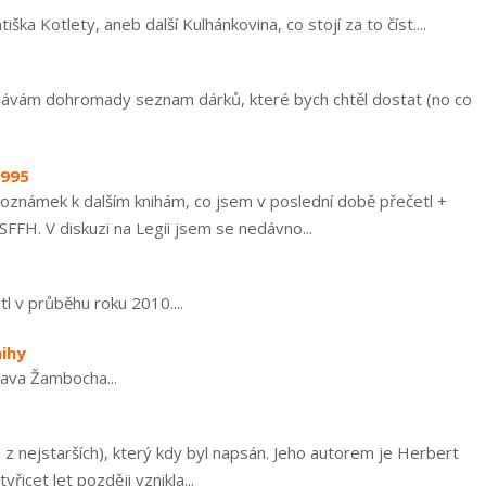
ka Kotlety, aneb další Kulhánkovina, co stojí za to číst....
 dávám dohromady seznam dárků, které bych chtěl dostat (no co
1995
 poznámek k dalším knihám, co jsem v poslední době přečetl +
ASFFH. V diskuzi na Legii jsem se nedávno...
l v průběhu roku 2010....
nihy
lava Žambocha...
n z nejstarších), který kdy byl napsán. Jeho autorem je Herbert
icet let později vznikla...