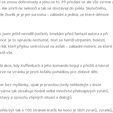
jí se znovu dohromady a jdou na to. Při předaní se ale vše zvrtne 
. Ale smrtí nic nekončí a tak se dostávají do pekla. Skutečného,
e člověk je je jen surovina – základní a jediná, ze které démoni
jsem ještě neviděl (nečetl). Smekám před fantazií autora a při
ence. Je to opravdu nechutné, text se hemží utrpením, bolestí,
lidí, kteří přijdou sešrotovat na asfalt – základní materii, ze které
stě vše.
silá akce, kdy Kuffenbach a jeho komando bojují o přežití a návrat
ve na stránku je proti Asfaltu pohádkou pro zlobivé děti.
ečer bez myšlenky, opak je pravdou (tedy nehledejte v knize
í krvárna tak obsahuje hodně velké množství překvapivých zvratů,
avy a spoustu vtipných situací a dialogů.
la být tak o 100 stránek kratší, ke konci je těch zvratů, zvratků,