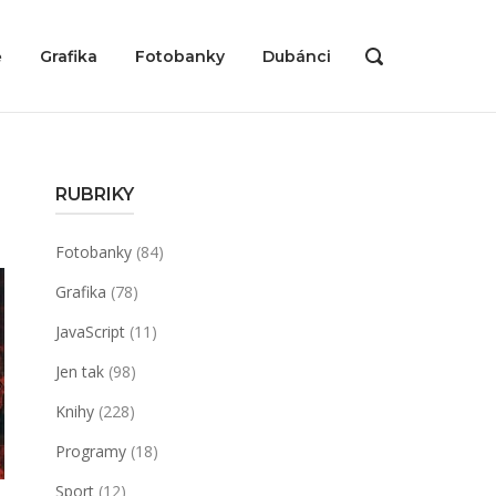
ě
Grafika
Fotobanky
Dubánci
OPEN
SEARCH
BAR
RUBRIKY
Fotobanky
(84)
Grafika
(78)
JavaScript
(11)
Jen tak
(98)
Knihy
(228)
Programy
(18)
Sport
(12)