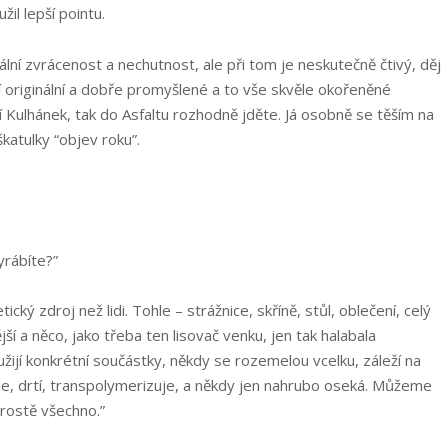
žil lepší pointu.
ální zvrácenost a nechutnost, ale při tom je neskutečně čtivý, děj
í originální a dobře promyšlené a to vše skvěle okořeněné
 Kulhánek, tak do Asfaltu rozhodně jděte. Já osobně se těším na
škatulky “objev roku”.
yrábíte?”
ický zdroj než lidi. Tohle – strážnice, skříně, stůl, oblečení, celý
jší a něco, jako třeba ten lisovač venku, jen tak halabala
užijí konkrétní součástky, někdy se rozemelou vcelku, záleží na
isuje, drtí, transpolymerizuje, a někdy jen nahrubo oseká. Můžeme
prostě všechno.”