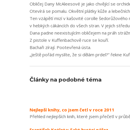
Obličej Dany McAleesové je jako chvějící se orchide
Otevírá se pomalu. Okvětní plátky kůže a lebečních 
Ten vzápětí mizí v kašovité corolle šedorůžového m
v hebkých cákáncích do všech stran. V jejich středu
Dana padne neexistujícím obličejem na práh strážn
Z pistole v Kuffenbachově ruce se kouří.
Bachaři zírají. Pootevřená ústa.
„Ještě pořád myslíte, že si dělám prdel?” řekne Ku
Články na podobné téma
Nejlepší knihy, co jsem četl v roce 2011
Přehled nejlepších knih, které jsem přečetl v průbě
František Kotleta: Fakt hustej nářez