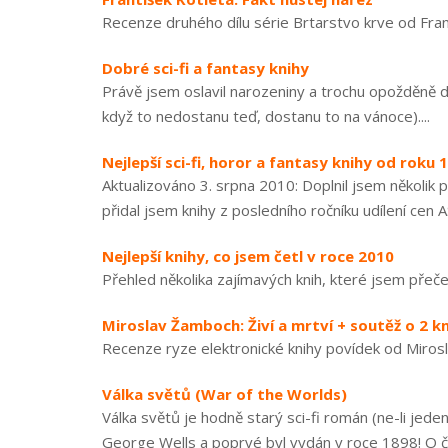
Recenze druhého dílu série Brtarstvo krve od Františ
Dobré sci-fi a fantasy knihy
Právě jsem oslavil narozeniny a trochu opožděně
když to nedostanu teď, dostanu to na vánoce)....
Nejlepší sci-fi, horor a fantasy knihy od roku 
Aktualizováno 3. srpna 2010: Doplnil jsem několik
přidal jsem knihy z posledního ročníku udílení cen 
Nejlepší knihy, co jsem četl v roce 2010
Přehled několika zajímavých knih, které jsem přečet
Miroslav Žamboch: Živí a mrtví + soutěž o 2 k
Recenze ryze elektronické knihy povídek od Miros
Válka světů (War of the Worlds)
Válka světů je hodně starý sci-fi román (ne-li jede
George Wells a poprvé byl vydán v roce 1898! O čtyř