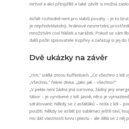
mrtvol a akcí přespříliš a také závěr si možná zaslou
Asfalt rozhodně není pro slabší povahy – je to brut
je nepředvídatelný, hrdinové nesmrtelní, prostřed
množstvím cool hlášek a narážek. Pokud se vám líbí
další počin spisovatele Kopřivy a zařazuji si jej do 
Dvě ukázky na závěr
„Hm,” udělá znovu Kuffenbach. „Co všechno z lidí v
„Všechno,” řekne dívka. „Jako jak – všechno?”
„V pekle není žádná jiná surovina, žádný jiný energet
tábor – je vyrobené z lidí. Jasně, něco je vymazleně
sdrátované. Někdy se z asfalťáků – teda z lidí – po
použití. Někdy se asfalt po sublimaci ještě taví, l
mu dát vlastnosti kovu i plastu – ale dělá se z něj 