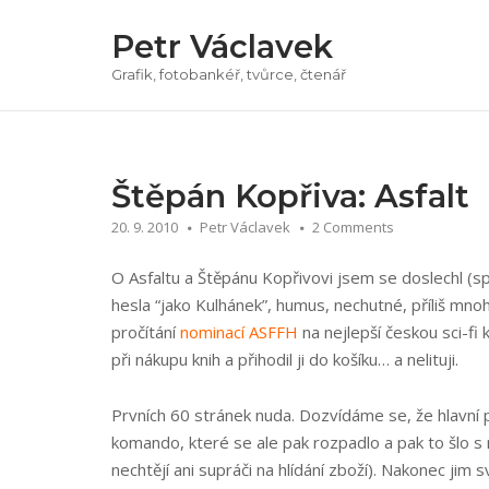
Přeskočit
Petr Václavek
na
obsah
Grafik, fotobankéř, tvůrce, čtenář
Štěpán Kopřiva: Asfalt
20. 9. 2010
Petr Václavek
2 Comments
O Asfaltu a Štěpánu Kopřivovi jsem se doslechl (spí
hesla “jako Kulhánek”, humus, nechutné, příliš mn
pročítání
nominací ASFFH
na nejlepší českou sci-fi 
při nákupu knih a přihodil ji do košíku… a nelituji.
Prvních 60 stránek nuda. Dozvídáme se, že hlavní 
komando, které se ale pak rozpadlo a pak to šlo s 
nechtějí ani supráči na hlídání zboží). Nakonec jim s