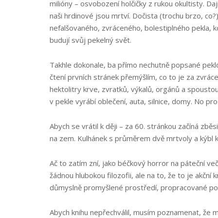
milióny – osvobození holčičky z rukou okultisty. Da
naši hrdinové jsou mrtví. Dočista (trochu brzo, co?)
nefalšovaného, zvráceného, bolestiplného pekla, kd
budují svůj pekelný svět.
Takhle dokonale, ba přímo nechutně popsané peklo 
čtení prvních stránek přemýšlím, co to je za zvrác
hektolitry krve, zvratků, výkalů, orgánů a spoustou 
v pekle vyrábí oblečení, auta, silnice, domy. No pro
Abych se vrátil k ději – za 60. stránkou začíná zbě
na zem. Kulhánek s průměrem dvě mrtvoly a kýbl kr
Ač to zatím zní, jako béčkový horror na páteční v
žádnou hlubokou filozofii, ale na to, že to je akčn
důmyslně promyšlené prostředí, propracované post
Abych knihu nepřechválil, musím poznamenat, že moh