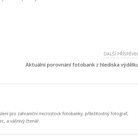
DALŠÍ PŘÍSPĚVE
Aktuální porovnání fotobank z hlediska výdělk
slení pro zahraniční microstock fotobanky, příležitostný fotograf,
ec, a vášnivý čtenář.