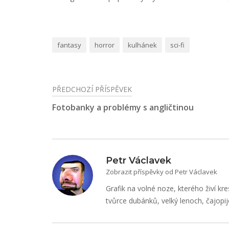
fantasy
horror
kulhánek
sci-fi
PŘEDCHOZÍ PŘÍSPĚVEK
Navigace
Fotobanky a problémy s angličtinou
pro
příspěvek
Petr Václavek
Zobrazit příspěvky od Petr Václavek
Grafik na volné noze, kterého živí kre
tvůrce dubánků, velký lenoch, čajopij