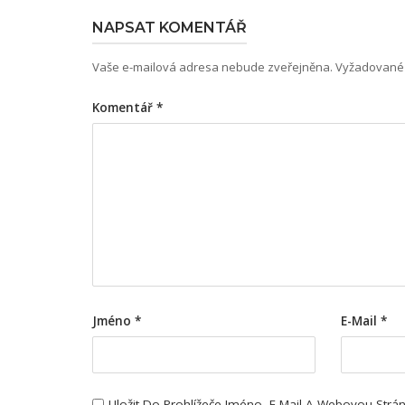
NAPSAT KOMENTÁŘ
Vaše e-mailová adresa nebude zveřejněna.
Vyžadované 
Komentář
*
Jméno
*
E-Mail
*
Uložit Do Prohlížeče Jméno, E-Mail A Webovou Str