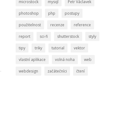
microstock
mysql
Petr Václavek
photoshop
php
postupy
použitelnost
recenze
reference
report
sci-fi
shutterstock
styly
tipy
triky
tutorial
vektor
vlastní aplikace
volná noha
web
webdesign
začátečníci
čtení