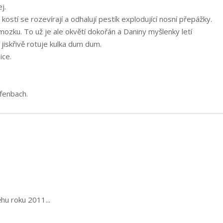
j.
kostí se rozevírají a odhalují pestík explodující nosní přepážky.
ozku. To už je ale okvětí dokořán a Daniny myšlenky letí
 jiskřivě rotuje kulka dum dum.
ice.
ffenbach.
hu roku 2011...