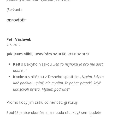
(Seržant)
ODPOVĚDĚT
Petr Václavek
7. 5. 2012
Jak jsem slíbil, uzavírám soutěž
, vítězi se stali
KeB
s Baklyho hláškou
„Jen to nejhorší je pro mě dost
dobré…“
Kachna
s hláškou z Drsného spasitele:
„Nevím, kdy to
lidé podělali úplně, ale myslím, že pohár přetekl, když
ukřižovali Krista. Myslím podruhé“
Promo kódy jim zašlu co nevidět, gratuluji!
Soutěž je sice ukončena, ale budu rád, když sem budete