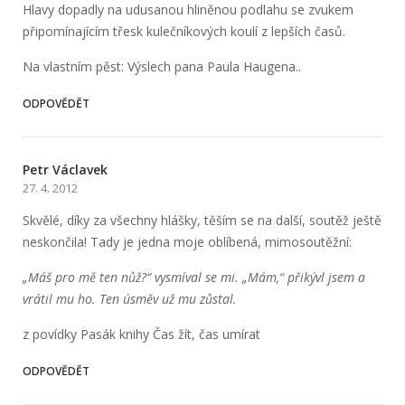
Hlavy dopadly na udusanou hliněnou podlahu se zvukem
připomínajícím třesk kulečníkových koulí z lepších časů.
Na vlastním pěst: Výslech pana Paula Haugena..
ODPOVĚDĚT
Petr Václavek
27. 4. 2012
Skvělé, díky za všechny hlášky, těším se na další, soutěž ještě
neskončila! Tady je jedna moje oblíbená, mimosoutěžní:
„Máš pro mě ten nůž?“ vysmíval se mi. „Mám,“ přikývl jsem a
vrátil mu ho. Ten úsměv už mu zůstal.
z povídky Pasák knihy Čas žít, čas umírat
ODPOVĚDĚT