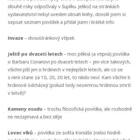
dlouhé roky odpočívaly v šuplíku. Jelikož na stránkách
vydavatelství nebyl uveden obsah knihy, dovolil jsem si
sepsat seznam povídek a přidal jsem i krátké info:
Invaze
– dvoustránkový vtípek
Ještě po dvaceti letech
– moc pěkná (a vtipná) povídka
o Barbaru Conanovi po dvaceti letech – jen více takových,
všichni píší jen o hrdinech v nejlepších letech, ale co se
s nimi stane za 10, 20, 30 let, to nikdo neví. Kam všichni ti
hrdinové odcházejí (pokud tedy nezemrou hrdinnou smrtí
v bitvě)?
Kameny osudu
– trochu filozofická povídka, ale rozhodně
ne nezajimavá a bez děje
Lovec vlků
– povídka ze světa Koniáše (nebo hodně