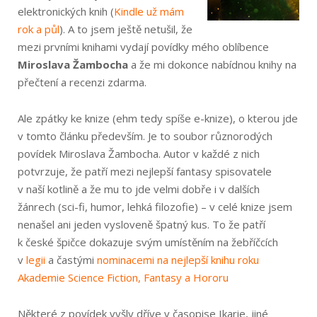
elektronických knih (
Kindle už mám
rok a půl
). A to jsem ještě netušil, že
mezi prvními knihami vydají povídky mého oblíbence
Miroslava Žambocha
a že mi dokonce nabídnou knihy na
přečtení a recenzi zdarma.
Ale zpátky ke knize (ehm tedy spíše e-knize), o kterou jde
v tomto článku především. Je to soubor různorodých
povídek Miroslava Žambocha. Autor v každé z nich
potvrzuje, že patří mezi nejlepší fantasy spisovatele
v naší kotlině a že mu to jde velmi dobře i v dalších
žánrech (sci-fi, humor, lehká filozofie) – v celé knize jsem
nenašel ani jeden vysloveně špatný kus. To že patří
k české špičce dokazuje svým umístěním na žebříčcích
v
legii
a častými
nominacemi na nejlepší knihu roku
Akademie Science Fiction, Fantasy a Hororu
Některé z povídek vyšly dříve v časopise Ikarie, jiné