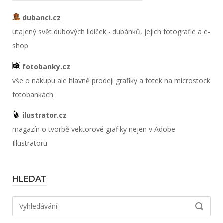
dubanci.cz
utajený svět dubových lidiček - dubánků, jejich fotografie a e-
shop
fotobanky.cz
vše o nákupu ale hlavně prodeji grafiky a fotek na microstock
fotobankách
ilustrator.cz
magazín o tvorbě vektorové grafiky nejen v Adobe
Illustratoru
HLEDAT
Hledat:
VYHLED