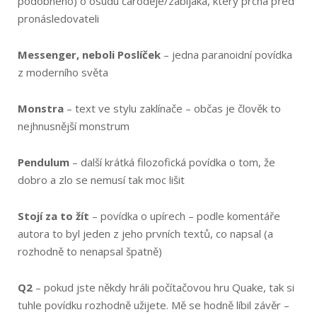
podobného) o osudu čaroděje/zabijáka, který prchá před
pronásledovateli
Messenger, neboli Poslíček
– jedna paranoidní povídka
z moderního světa
Monstra
– text ve stylu zaklínače – občas je člověk to
nejhnusnější monstrum
Pendulum
– další krátká filozofická povídka o tom, že
dobro a zlo se nemusí tak moc lišit
Stojí za to žít
– povídka o upírech – podle komentáře
autora to byl jeden z jeho prvních textů, co napsal (a
rozhodně to nenapsal špatně)
Q2
– pokud jste někdy hráli počítačovou hru Quake, tak si
tuhle povídku rozhodně užijete. Mě se hodně líbil závěr –