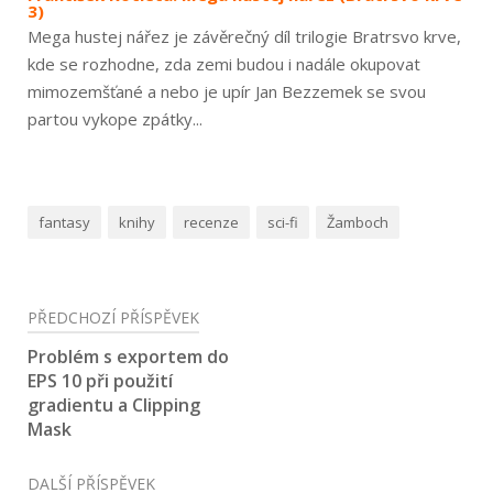
3)
Mega hustej nářez je závěrečný díl trilogie Bratrsvo krve,
kde se rozhodne, zda zemi budou i nadále okupovat
mimozemšťané a nebo je upír Jan Bezzemek se svou
partou vykope zpátky...
fantasy
knihy
recenze
sci-fi
Žamboch
Navigace
PŘEDCHOZÍ PŘÍSPĚVEK
pro
Problém s exportem do
EPS 10 při použití
příspěvek
gradientu a Clipping
Mask
DALŠÍ PŘÍSPĚVEK