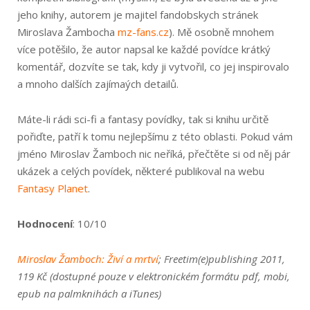
jeho knihy, autorem je majitel fandobskych stránek
Miroslava Žambocha
mz-fans.cz
). Mě osobně mnohem
více potěšilo, že autor napsal ke každé povídce krátký
komentář, dozvíte se tak, kdy ji vytvořil, co jej inspirovalo
a mnoho dalších zajímaých detailů.
Máte-li rádi sci-fi a fantasy povídky, tak si knihu určitě
pořiďte, patří k tomu nejlepšímu z této oblasti. Pokud vám
jméno Miroslav Žamboch nic neříká, přečtěte si od něj pár
ukázek a celých povídek, některé publikoval na webu
Fantasy Planet
.
Hodnocení
: 10/10
Miroslav Žamboch: Živí a mrtví
; Freetim(e)publishing 2011,
119 Kč (dostupné pouze v elektronickém formátu pdf, mobi,
epub na palmknihách a iTunes)