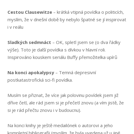
Cestou Clausewitze
– krátká vtipná povídka o politicích,
myslím, že v dnešní době by nebylo špatné se jí inspirovat
i v reálu
Sladkých sedmnáct
– OK, spletl jsem se (o dva řádky
výše). Toto je další povídka s dívkou v hlavní roli.
Inspirováno kouskem seriálu Buffy přemožitelka upírů
Na konci apokalypsy
– Temná depresivní
postkatastrofická sci-fi povídka.
Musím se přiznat, že více jak polovinu povídek jsem již
dříve četl, ale rád jsem si je přečetl znovu (a vím jistě, že
si je rád přečtu znovu i v budoucnu).
Na konci knihy je ještě medailónek o autorovi a jeho
kompletní bibliografii (myslím, že byla uvedena už u jiné