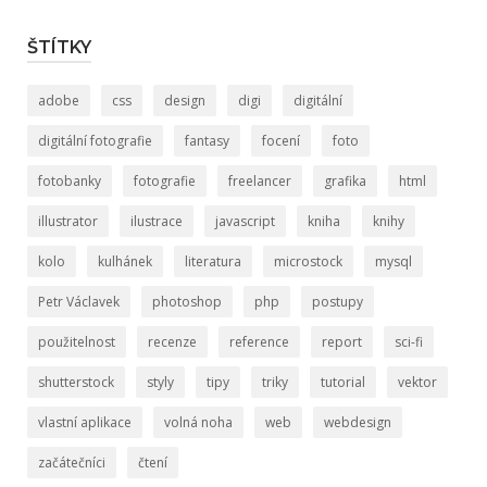
ŠTÍTKY
adobe
css
design
digi
digitální
digitální fotografie
fantasy
focení
foto
fotobanky
fotografie
freelancer
grafika
html
illustrator
ilustrace
javascript
kniha
knihy
kolo
kulhánek
literatura
microstock
mysql
Petr Václavek
photoshop
php
postupy
použitelnost
recenze
reference
report
sci-fi
shutterstock
styly
tipy
triky
tutorial
vektor
vlastní aplikace
volná noha
web
webdesign
začátečníci
čtení