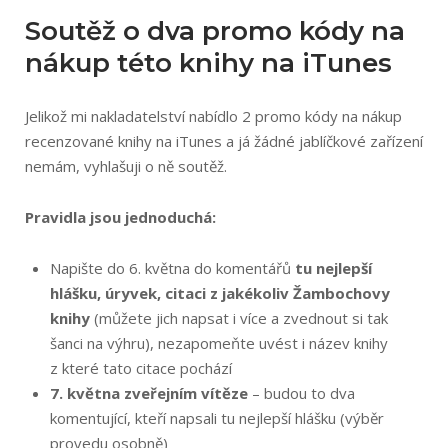
Soutěž o dva promo kódy na
nákup této knihy na iTunes
Jelikož mi nakladatelství nabídlo 2 promo kódy na nákup
recenzované knihy na iTunes a já žádné jablíčkové zařízení
nemám, vyhlašuji o ně soutěž.
Pravidla jsou jednoduchá:
Napište do 6. května do komentářů
tu nejlepší
hlášku, úryvek, citaci z jakékoliv Žambochovy
knihy
(můžete jich napsat i více a zvednout si tak
šanci na výhru), nezapomeňte uvést i název knihy
z které tato citace pochází
7. května zveřejním vítěze
– budou to dva
komentující, kteří napsali tu nejlepší hlášku (výběr
provedu osobně)