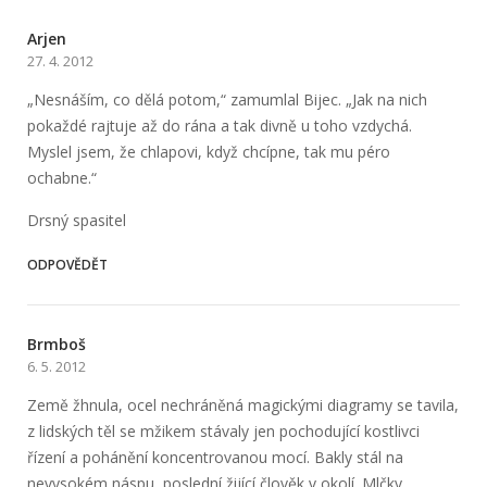
Arjen
27. 4. 2012
„Nesnáším, co dělá potom,“ zamumlal Bijec. „Jak na nich
pokaždé rajtuje až do rána a tak divně u toho vzdychá.
Myslel jsem, že chlapovi, když chcípne, tak mu péro
ochabne.“
Drsný spasitel
ODPOVĚDĚT
Brmboš
6. 5. 2012
Země žhnula, ocel nechráněná magickými diagramy se tavila,
z lidských těl se mžikem stávaly jen pochodující kostlivci
řízení a pohánění koncentrovanou mocí. Bakly stál na
nevysokém náspu, poslední žijící člověk v okolí. Mlčky