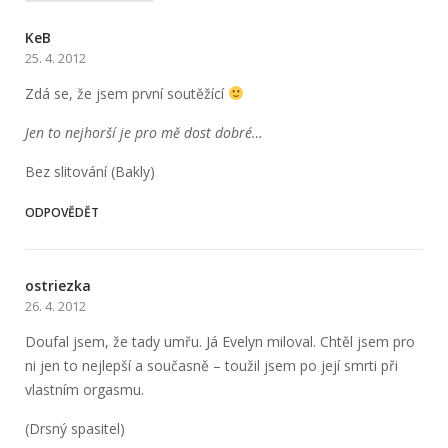
KeB
25. 4. 2012
Zdá se, že jsem první soutěžící
Jen to nejhorší je pro mě dost dobré…
Bez slitování (Bakly)
ODPOVĚDĚT
ostriezka
26. 4. 2012
Doufal jsem, že tady umřu. Já Evelyn miloval. Chtěl jsem pro
ni jen to nejlepší a současně – toužil jsem po její smrti při
vlastním orgasmu.
(Drsný spasitel)