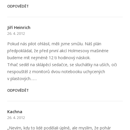
ODPOVĚDĚT
Jiří Heinrich
26. 4. 2012
Pokud nás pilot ohlásil, měli jsme smůlu. Náš plán
předpokládal, že před první akcí Holmesovy mašinérie
budeme mít nejméně 12 ti hodinový náskok.
Trhač seděl na sklápěcí sedačce, se sluchátky na uších, oči
nespouštěl z monitorů dvou notebooku uchycených
v plastových……
ODPOVĚDĚT
Kachna
26. 4. 2012
„Nevím, kdy to lidé podělali úplně, ale myslím, že pohár