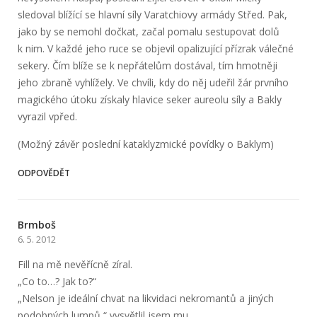
sledoval blížící se hlavní síly Varatchiovy armády Střed. Pak,
jako by se nemohl dočkat, začal pomalu sestupovat dolů
k nim. V každé jeho ruce se objevil opalizující přízrak válečné
sekery. Čím blíže se k nepřátelům dostával, tím hmotněji
jeho zbraně vyhlížely. Ve chvíli, kdy do něj udeřil žár prvního
magického útoku získaly hlavice seker aureolu síly a Bakly
vyrazil vpřed.
(Možný závěr poslední kataklyzmické povídky o Baklym)
ODPOVĚDĚT
Brmboš
6. 5. 2012
Fill na mě nevěřícně zíral.
„Co to…? Jak to?“
„Nelson je ideální chvat na likvidaci nekromantů a jiných
podobných lumpů,“ vysvětlil jsem mu.