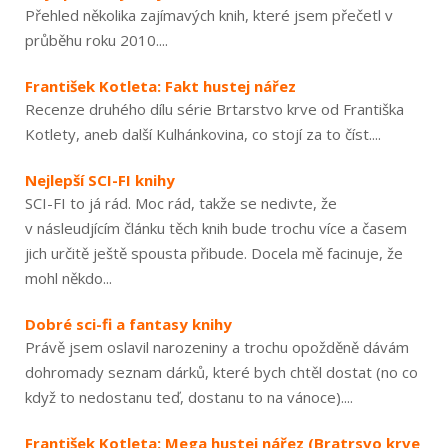
Přehled několika zajímavých knih, které jsem přečetl v
průběhu roku 2010....
František Kotleta: Fakt hustej nářez
Recenze druhého dílu série Brtarstvo krve od Františka
Kotlety, aneb další Kulhánkovina, co stojí za to číst....
Nejlepší SCI-FI knihy
SCI-FI to já rád. Moc rád, takže se nedivte, že
v násleudjícím článku těch knih bude trochu více a časem
jich určitě ještě spousta přibude. Docela mě facinuje, že
mohl někdo...
Dobré sci-fi a fantasy knihy
Právě jsem oslavil narozeniny a trochu opožděně dávám
dohromady seznam dárků, které bych chtěl dostat (no co
když to nedostanu teď, dostanu to na vánoce)....
František Kotleta: Mega hustej nářez (Bratrsvo krve