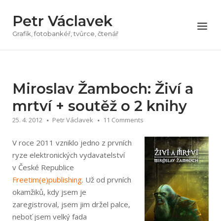
Přeskočit
Petr Václavek
na
Menu
obsah
Grafik, fotobankéř, tvůrce, čtenář
Miroslav Žamboch: Živí a
mrtví + soutěž o 2 knihy
25. 4. 2012
Petr Václavek
11 Comments
V roce 2011 vzniklo jedno z prvních
ryze elektronických vydavatelství
v České Republice
Freetim(e)publishin­g
. Už od prvních
okamžiků, kdy jsem je
zaregistroval, jsem jim držel palce,
neboť jsem velký fada