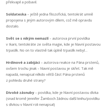
překvapil a pobavil.
Soldateska
– ještě jedna filozofická, tentokrát umně
propojena s jiným autorovým dílem, což mě opravdu
dostalo.
Svět se s nikým nemazlí
– autorova první povídka
v Ikarii, tentokráte ze světa magie, kde je hlavní postavou
trpaslík. No on to vlastně tak úplně trpaslík nebyl…
Hrdinové a zabijáci
– autorova reakce na Pána prstenů,
ovšem trochu jinak – hlavní postavou je skřet. Tak mě
napadá, nenapsal někdo větší část Pána prstenů
z pohledu druhé strany?
Divoké zásnuby
– povídka, kde je hlavní postavou dívka
(snad kromě Jennifer Žamboch žádnou další knihu/povídku
s dívkou v hlavní roli nenapsal)