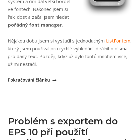
systém a čím dál větší bordel
ve fontech. Nakonec jsem si
řekl dost a začal jsem hledat
pořádný font manager
.
Nějakou dobu jsem si vystačil s jednoduchým
ListFontem
,
který jsem používal pro rychlé vyhledání ideálního písma
pro daný text. Později, když už bylo fontů mnohem více,
už mi nestačil.
„NexusFont
Pokračování článku
–
skvělý
font
manager“
Problém s exportem do
EPS 10 při použití