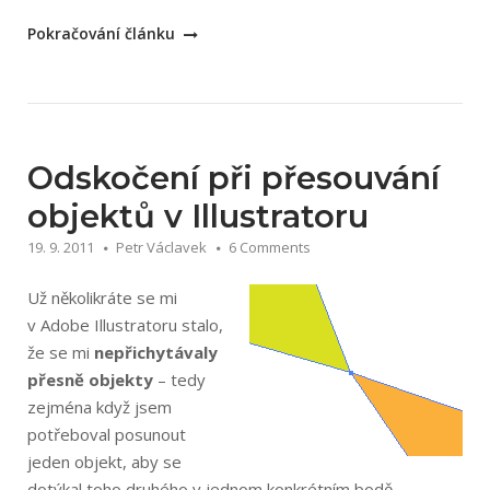
„Chyba
Pokračování článku
Save
for
web
u
Adobe
Odskočení při přesouvání
Illustrator
objektů v Illustratoru
CS5“
19. 9. 2011
Petr Václavek
6 Comments
Už několikráte se mi
v Adobe Illustratoru stalo,
že se mi
nepřichytávaly
přesně objekty
– tedy
zejména když jsem
potřeboval posunout
jeden objekt, aby se
dotýkal toho druhého v jednom konkrétním bodě –