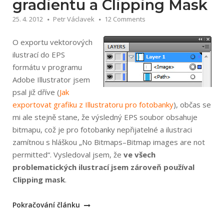
gradientu a Clipping Mask
25. 4. 2012
Petr Václavek
12 Comments
O exportu vektorových
ilustrací do EPS
formátu v programu
Adobe Illustrator jsem
psal již dříve (
Jak
exportovat grafiku z Illustratoru pro fotobanky
), občas se
mi ale stejně stane, že výsledný EPS soubor obsahuje
bitmapu, což je pro fotobanky nepřijatelné a ilustraci
zamítnou s hláškou „No Bitmaps–Bitmap images are not
permitted“. Vysledoval jsem, že
ve všech
problematických ilustrací jsem zároveň používal
Clipping mask
.
„Problém
Pokračování článku
s