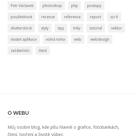
Petr Václavek
photoshop
php
postupy
použitelnost
recenze
reference
report
sci-fi
shutterstock
styly
tipy
triky
tutorial
vektor
vlastní aplikace
volná noha
web
webdesign
začátečníci
čtení
O WEBU
Můj osobní blog, kde píšu hlavně o grafice, fotobankách,
čtení, tvoření a životě vůbec.