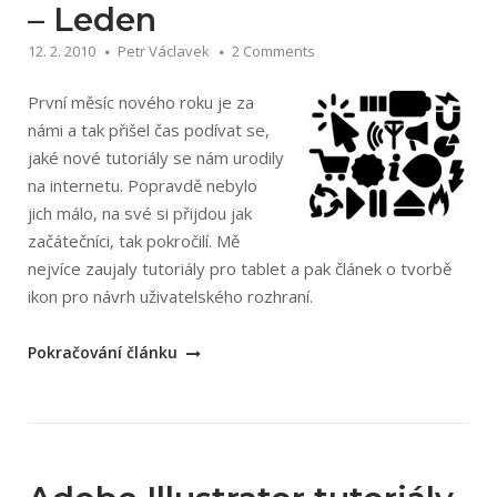
výběr
– Leden
#5“
12. 2. 2010
Petr Václavek
2 Comments
První měsíc nového roku je za
námi a tak přišel čas podívat se,
jaké nové tutoriály se nám urodily
na internetu. Popravdě nebylo
jich málo, na své si přijdou jak
začátečníci, tak pokročilí. Mě
nejvíce zaujaly tutoriály pro tablet a pak článek o tvorbě
ikon pro návrh uživatelského rozhraní.
„Adobe
Pokračování článku
Illustrator
tutoriály
–
Leden“