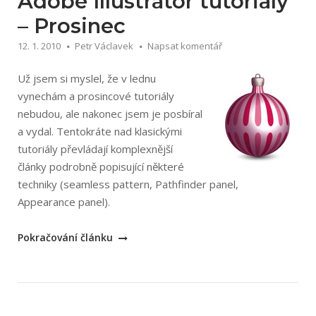
Adobe Illustrator tutoriály
– Prosinec
12. 1. 2010
Petr Václavek
Napsat komentář
Už jsem si myslel, že v lednu
vynechám a prosincové tutoriály
nebudou, ale nakonec jsem je posbíral
a vydal. Tentokráte nad klasickými
tutoriály převládají komplexnější
články podrobně popisující některé
techniky (seamless pattern, Pathfinder panel,
Appearance panel).
„Adobe
Pokračování článku
Illustrator
tutoriály
–
Prosinec“