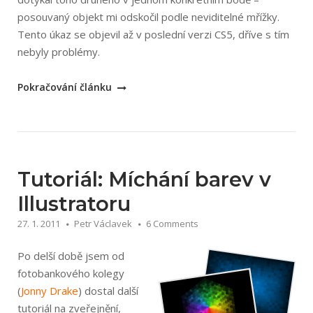
posouvaný objekt mi odskočil podle neviditelné mřížky.
Tento úkaz se objevil až v poslední verzi CS5, dříve s tím
nebyly problémy.
„Odskočení
Pokračování článku
při
přesouvání
objektů
v
Illustratoru“
Tutoriál: Míchání barev v
Illustratoru
27. 1. 2011
Petr Václavek
6 Comments
Po delší době jsem od
fotobankového kolegy
(
Jonny Drake
) dostal další
tutoriál na zveřejnění,