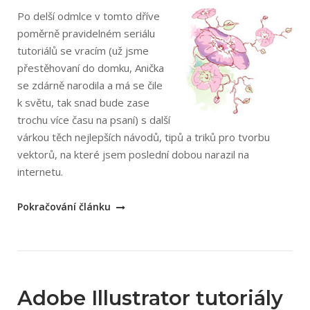
Po delší odmlce v tomto dříve
poměrně pravidelném seriálu
tutoriálů se vracím (už jsme
přestěhovaní do domku, Anička
se zdárně narodila a má se čile
k světu, tak snad bude zase
trochu více času na psaní) s další
várkou těch nejlepších návodů, tipů a triků pro tvorbu
vektorů, na které jsem poslední dobou narazil na
internetu.
„Tutoriály
Pokračování článku
pro
Adobe
Illustrator
–
webový
Adobe Illustrator tutoriály