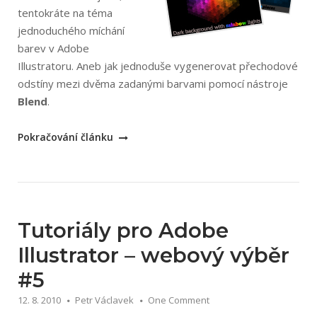
tentokráte na téma
jednoduchého míchání
barev v Adobe
Illustratoru. Aneb jak jednoduše vygenerovat přechodové
odstíny mezi dvěma zadanými barvami pomocí nástroje
Blend
.
„Tutoriál:
Pokračování článku
Míchání
barev
v
Illustratoru“
Tutoriály pro Adobe
Illustrator – webový výběr
#5
12. 8. 2010
Petr Václavek
One Comment