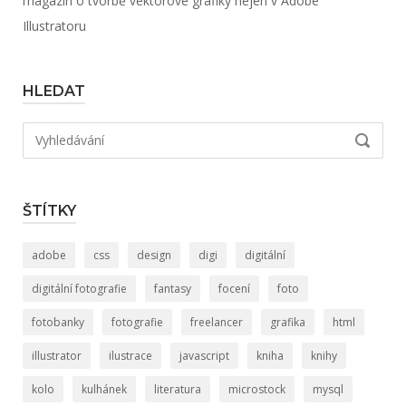
magazín o tvorbě vektorové grafiky nejen v Adobe
Illustratoru
HLEDAT
Hledat:
VYHLED
ŠTÍTKY
adobe
css
design
digi
digitální
digitální fotografie
fantasy
focení
foto
fotobanky
fotografie
freelancer
grafika
html
illustrator
ilustrace
javascript
kniha
knihy
kolo
kulhánek
literatura
microstock
mysql