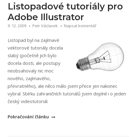
Listopadové tutoriály pro
Adobe Illustrator
9. 12. 2009
Petr Václavek
Napsat komentář
Listopad byl na zajímavé
vektorové tutoriály docela
slabý (početně jich bylo
docela dosti, ale postupy
neobsahovaly nic moc
nového, zajímavého,
převratného), ale něco málo jsem přece jen nakonec
vybral. Sbírku zahraničních tutoriálů jsem doplnil i o jeden
český videotutoriál.
„Listopadové
Pokračování článku
tutoriály
pro