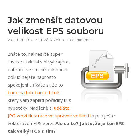
Adobe
Illustrator“
Jak zmenšit datovou
velikost EPS souboru
23. 11. 2009
Petr Václavek
13 Comments
Znáte to, nakreslíte super
ilustraci, fakt si s ní vyhrajete,
babráte se s ní několik hodin
dokud nejste naprosto
spokojeni a říkáte si, že to
bude na fotobance trhák
,
který vám zaplatí pořádný kus
hypotéky. Nadšeně si
uděláte
JPG verzi iliustrace ve správné velikosti
a pak ješte
vektorovou EPS verzi.
Ale co to? Jakto, že je ten EPS
tak velký?! Co s tím?