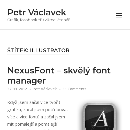
Přeskočit
Petr Václavek
na
Menu
obsah
Grafik, fotobankéř, tvůrce, čtenář
ŠTÍTEK:
ILLUSTRATOR
NexusFont – skvělý font
manager
27. 11. 2012
Petr Václavek
11 Comments
Když jsem začal více tvořit
grafiku, začal jsem potřebovat
více a více fontů a začal jsem
mít pomalejší a pomalejší