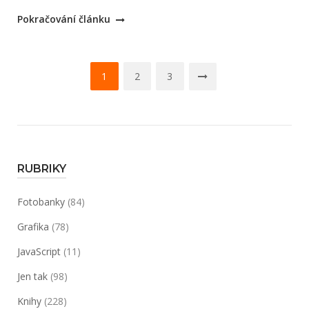
„Jak
Pokračování článku
zmenšit
datovou
Navigace
velikost
1
2
3
EPS
pro
souboru“
příspěvky
RUBRIKY
Fotobanky
(84)
Grafika
(78)
JavaScript
(11)
Jen tak
(98)
Knihy
(228)