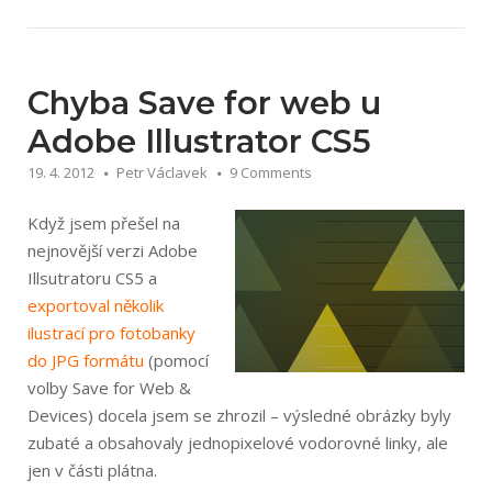
exportem
do
EPS
10
Chyba Save for web u
při
Adobe Illustrator CS5
použití
19. 4. 2012
Petr Václavek
9 Comments
gradientu
a
Když jsem přešel na
Clipping
nejnovější verzi Adobe
Mask“
Illsutratoru CS5 a
exportoval několik
ilustrací pro fotobanky
do JPG formátu
(pomocí
volby Save for Web &
Devices) docela jsem se zhrozil – výsledné obrázky byly
zubaté a obsahovaly jednopixelové vodorovné linky, ale
jen v části plátna.