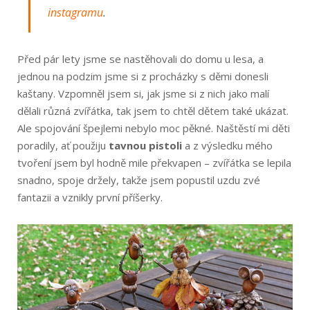
instagramu
.
Před pár lety jsme se nastěhovali do domu u lesa, a
jednou na podzim jsme si z procházky s děmi donesli
kaštany. Vzpomněl jsem si, jak jsme si z nich jako malí
dělali různá zvířátka, tak jsem to chtěl dětem také ukázat.
Ale spojování špejlemi nebylo moc pěkné. Naštěstí mi děti
poradily, ať použiju
tavnou pistoli
a z v
ýsledku mého
tvoření jsem byl hodně mile překvapen – zvířátka se lepila
snadno, spoje držely, takže jsem popustil uzdu zvé
fantazii a vznikly první příšerky.