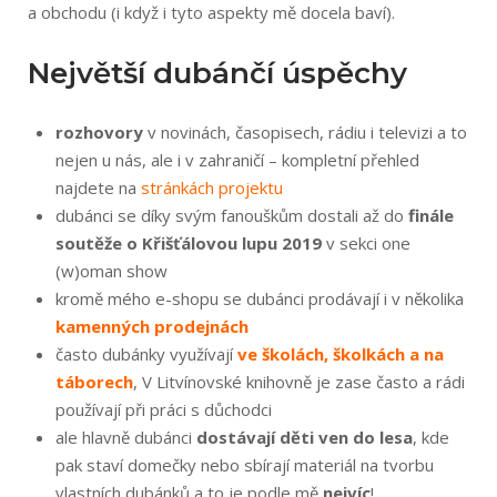
a obchodu (i když i tyto aspekty mě docela baví).
Největší dubánčí úspěchy
rozhovory
v novinách, časopisech, rádiu i televizi a to
nejen u nás, ale i v zahraničí – kompletní přehled
najdete na
stránkách projektu
dubánci se díky svým fanouškům dostali až do
finále
soutěže o Křišťálovou lupu 2019
v sekci one
(w)oman show
kromě mého e-shopu se dubánci prodávají i v několika
kamenných prodejnách
často dubánky využívají
ve školách, školkách a na
táborech
, V Litvínovské knihovně je zase často a rádi
používají při práci s důchodci
ale hlavně dubánci
dostávají děti ven do lesa
, kde
pak staví domečky nebo sbírají materiál na tvorbu
vlastních dubánků a to je podle mě
nejvíc
!