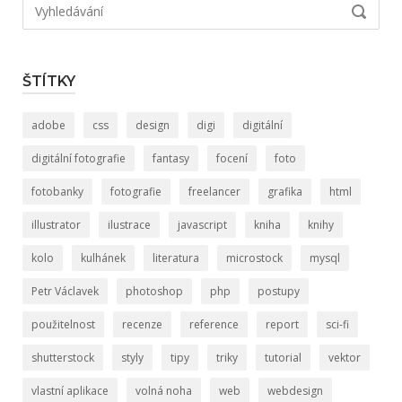
Hledat:
VYHLED
ŠTÍTKY
adobe
css
design
digi
digitální
digitální fotografie
fantasy
focení
foto
fotobanky
fotografie
freelancer
grafika
html
illustrator
ilustrace
javascript
kniha
knihy
kolo
kulhánek
literatura
microstock
mysql
Petr Václavek
photoshop
php
postupy
použitelnost
recenze
reference
report
sci-fi
shutterstock
styly
tipy
triky
tutorial
vektor
vlastní aplikace
volná noha
web
webdesign