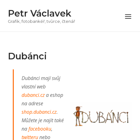
Přeskočit
Petr Václavek
na
Menu
obsah
Grafik, fotobankéř, tvůrce, čtenář
Dubánci
Dubánci mají svůj
vlastní web
dubanci.cz
a eshop
na adrese
shop.dubanci.cz
.
Můžete je najít také
na
facebooku
,
twitteru
nebo