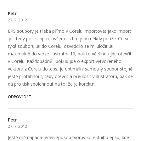
Petr
27. 7. 2012
EPS soubory je třeba přímo v Corelu importovat jako import
.ps, tedy postscriptu, ovšem i s tím jsou někdy potíže. Co se
týká souboru .ai do Corelu, osvědčilo se mi uložit .ai
maximálně do verze Ilustrator 10, pak to většinou jde otevřít
v Corelu. Každopádně i pokud jde o export vytvořeného
vektoru z Corelu do .eps, je optimální samotný soubor stejně
ještě protahnout, tedy otevřít a přeuložit v Ilustratoru, pak se
dá pro tisk spolehnout na to, že je korektní.
ODPOVĚDĚT
Petr
27. 7. 2012
Ještě mě napadá jeden způsob tvorby korektního epsu, kde