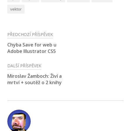
vektor
Navigace
PŘEDCHOZÍ PŘÍSPĚVEK
pro
Chyba Save for web u
Adobe Illustrator CS5
příspěvek
DALŠÍ PŘÍSPĚVEK
Miroslav Žamboch: Živí a
mrtví + soutěž o 2 knihy