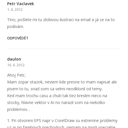
Petr Vaclavek
1. 6. 2012
Tino, pošlete mi tu zlobivou ilustraci na email a já se na to
podívám.
ODPOVĚDĚT
daulon
16. 6. 2012
Ahoj Petr,
Mam zopar otazok, neviem kde presne to mam napisat ale
pisem to tu, snad som sa velmi neodklonil od temy.
Ked mam trochu casu a chuti tak tiez kreslim nieco na
stocky, hlavne vektor v AI no narazil som na niekolko
problemov…
1. Pri otvoreni EPS napr v CorelDraw su extremne problemy
uz aj pri farebnych prechodoch, nemam na mysli specialne