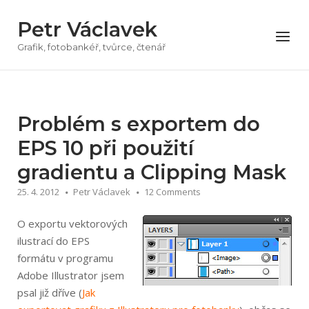
Přeskočit
Petr Václavek
na
Menu
obsah
Grafik, fotobankéř, tvůrce, čtenář
Problém s exportem do
EPS 10 při použití
gradientu a Clipping Mask
25. 4. 2012
Petr Václavek
12 Comments
O exportu vektorových
ilustrací do EPS
formátu v programu
Adobe Illustrator jsem
psal již dříve (
Jak