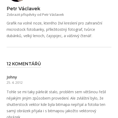
Petr Václavek
Zobrazit příspěvky od Petr Václavek
Grafik na volné noze, kterého živí kreslení pro zahraniční
microstock fotobanky, příležitostný fotograf, tvůrce
dubánků, velký lenoch, čajopijec, a vášnivý čtenář.
12 KOMENTÁŘŮ
Johny
25. 4. 2012
Tohle se mi taky párkrát stalo, problém sem většinou řešil
nějakým jiným způsobem provedení. Ale zvláštní bylo, že
shutterstock vektor kde byla bitmapa nepřijal a fotolia ten
samý obrázek přijala i s bitmapou jakožto vektorový
obrázek…