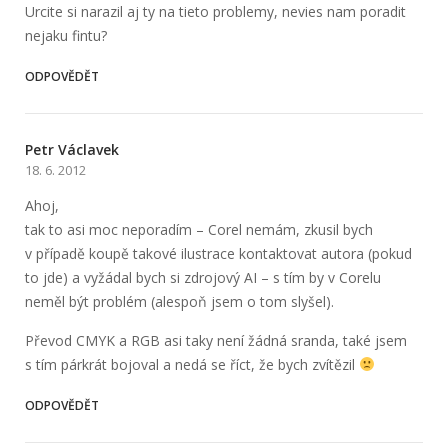
Urcite si narazil aj ty na tieto problemy, nevies nam poradit
nejaku fintu?
ODPOVĚDĚT
Petr Václavek
18. 6. 2012
Ahoj,
tak to asi moc neporadím – Corel nemám, zkusil bych
v případě koupě takové ilustrace kontaktovat autora (pokud
to jde) a vyžádal bych si zdrojový AI – s tím by v Corelu
neměl být problém (alespoň jsem o tom slyšel).
Převod CMYK a RGB asi taky není žádná sranda, také jsem
s tím párkrát bojoval a nedá se říct, že bych zvítězil
ODPOVĚDĚT