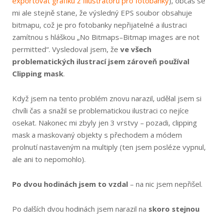
exportovat grafiku z Illustratoru pro fotobanky
), občas se
mi ale stejně stane, že výsledný EPS soubor obsahuje
bitmapu, což je pro fotobanky nepřijatelné a ilustraci
zamítnou s hláškou „No Bitmaps–Bitmap images are not
permitted“. Vysledoval jsem, že
ve všech
problematických ilustrací jsem zároveň používal
Clipping mask
.
Když jsem na tento problém znovu narazil, udělal jsem si
chvíli čas a snažil se problematickou ilustraci co nejíce
osekat. Nakonec mi zbyly jen 3 vrstvy – pozadi, clipping
mask a maskovaný objekty s přechodem a módem
prolnutí nastaveným na multiply (ten jsem posléze vypnul,
ale ani to nepomohlo).
Po dvou hodinách jsem to vzdal
– na nic jsem nepřišel.
Po dalších dvou hodinách jsem narazil na
skoro stejnou