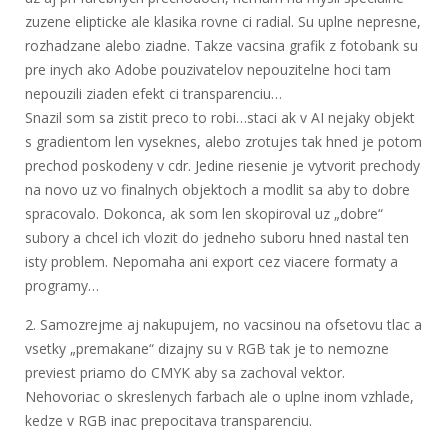
zuzene elipticke ale klasika rovne ci radial. Su uplne nepresne,
rozhadzane alebo ziadne. Takze vacsina grafik z fotobank su
pre inych ako Adobe pouzivatelov nepouzitelne hoci tam
nepouzili ziaden efekt ci transparenciu…
Snazil som sa zistit preco to robi…staci ak v AI nejaky objekt
s gradientom len vyseknes, alebo zrotujes tak hned je potom
prechod poskodeny v cdr. Jedine riesenie je vytvorit prechody
na novo uz vo finalnych objektoch a modlit sa aby to dobre
spracovalo. Dokonca, ak som len skopiroval uz „dobre“
subory a chcel ich vlozit do jedneho suboru hned nastal ten
isty problem. Nepomaha ani export cez viacere formaty a
programy…
2. Samozrejme aj nakupujem, no vacsinou na ofsetovu tlac a
vsetky „premakane“ dizajny su v RGB tak je to nemozne
previest priamo do CMYK aby sa zachoval vektor.
Nehovoriac o skreslenych farbach ale o uplne inom vzhlade,
kedze v RGB inac prepocitava transparenciu.