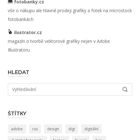
fotobanky.cz
vše o nákupu ale hlavně prodeji grafiky a fotek na microstock
fotobankách
ilustrator.cz
magazín o tvorbě vektorové grafiky nejen v Adobe
Illustratoru
HLEDAT
Hledat:
VYHLED
ŠTÍTKY
adobe
css
design
digi
digitální