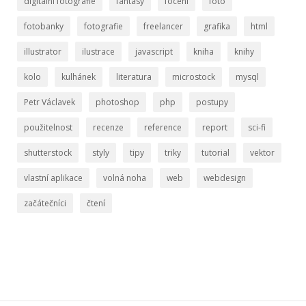
digitální fotografie
fantasy
focení
foto
fotobanky
fotografie
freelancer
grafika
html
illustrator
ilustrace
javascript
kniha
knihy
kolo
kulhánek
literatura
microstock
mysql
Petr Václavek
photoshop
php
postupy
použitelnost
recenze
reference
report
sci-fi
shutterstock
styly
tipy
triky
tutorial
vektor
vlastní aplikace
volná noha
web
webdesign
začátečníci
čtení