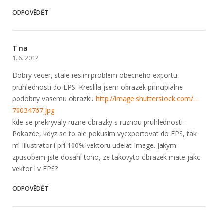
ODPOVĚDĚT
Tina
1. 6. 2012
Dobry vecer, stale resim problem obecneho exportu
pruhlednosti do EPS. Kreslila jsem obrazek principialne
podobny vasemu obrazku
http://image.shut­terstock.com/…
700347­67.jpg
kde se prekryvaly ruzne obrazky s ruznou pruhlednosti.
Pokazde, kdyz se to ale pokusim vyexportovat do EPS, tak
mi Illustrator i pri 100% vektoru udelat Image. Jakym
zpusobem jste dosahl toho, ze takovyto obrazek mate jako
vektor i v EPS?
ODPOVĚDĚT