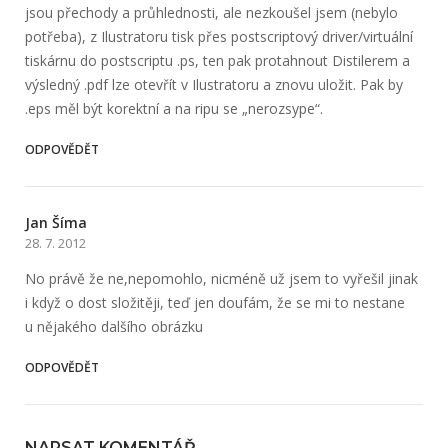
jsou přechody a průhlednosti, ale nezkoušel jsem (nebylo
potřeba), z Ilustratoru tisk přes postscriptový driver/virtuální
tiskárnu do postscriptu .ps, ten pak protahnout Distilerem a
výsledný .pdf lze otevřít v Ilustratoru a znovu uložit. Pak by
.eps měl být korektní a na ripu se „nerozsype“.
ODPOVĚDĚT
Jan Šíma
28. 7. 2012
No právě že ne,nepomohlo, nicméně už jsem to vyřešil jinak
i když o dost složitěji, teď jen doufám, že se mi to nestane
u nějakého dalšího obrázku
ODPOVĚDĚT
NAPSAT KOMENTÁŘ