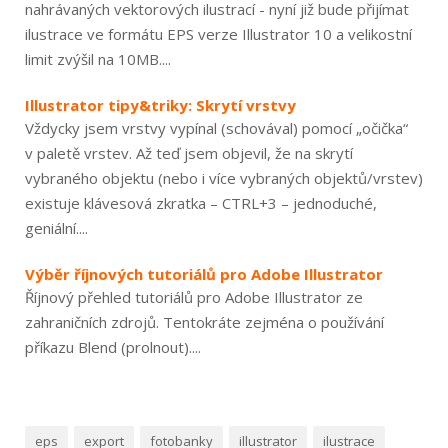
nahrávaných vektorových ilustrací - nyní již bude přijímat
ilustrace ve formátu EPS verze Illustrator 10 a velikostní
limit zvýšil na 10MB....
Illustrator tipy&triky: Skrytí vrstvy
Vždycky jsem vrstvy vypínal (schovával) pomocí „očička“
v paletě vrstev. Až teď jsem objevil, že na skrytí
vybraného objektu (nebo i více vybraných objektů/vrstev)
existuje klávesová zkratka – CTRL+3 – jednoduché,
geniální....
Výběr říjnových tutoriálů pro Adobe Illustrator
Říjnový přehled tutoriálů pro Adobe Illustrator ze
zahraničních zdrojů. Tentokráte zejména o používání
příkazu Blend (prolnout)....
eps
export
fotobanky
illustrator
ilustrace