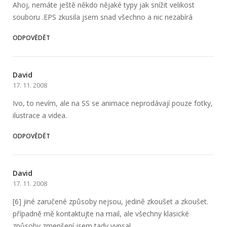
Ahoj, nemáte ještě někdo nějaké typy jak snížit velikost
souboru .EPS zkusila jsem snad všechno a nic nezabírá
ODPOVĚDĚT
David
17. 11. 2008
Ivo, to nevím, ale na SS se animace neprodávají pouze fotky,
ilustrace a videa.
ODPOVĚDĚT
David
17. 11. 2008
[6] jiné zaručené způsoby nejsou, jedině zkoušet a zkoušet.
případně mě kontaktujte na mail, ale všechny klasické
způsoby zmenšení jsem tady vypsal…