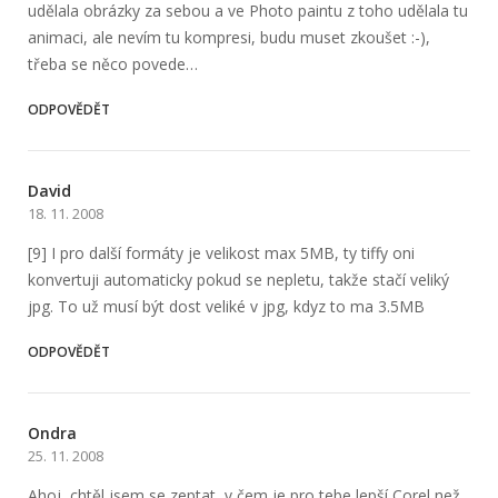
udělala obrázky za sebou a ve Photo paintu z toho udělala tu
animaci, ale nevím tu kompresi, budu muset zkoušet :-),
třeba se něco povede…
ODPOVĚDĚT
David
18. 11. 2008
[9] I pro další formáty je velikost max 5MB, ty tiffy oni
konvertuji automaticky pokud se nepletu, takže stačí veliký
jpg. To už musí být dost veliké v jpg, kdyz to ma 3.5MB
ODPOVĚDĚT
Ondra
25. 11. 2008
Ahoj, chtěl jsem se zeptat, v čem je pro tebe lepší Corel než