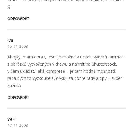
Q
ODPOVĚDĚT
Iva
16. 11. 2008
Ahojky, mám dotaz, jestli je možné v Corelu vytvořit animaci
z obrázků vytvořených v drawu a nahrát na Shutterstock,
v čem ukládat, jaká komprese – je tam hodně možností,
ráda bych to vyzkoušela, děkuji za dobré rady a tipy – super
stránky
ODPOVĚDĚT
VeF
17. 11. 2008