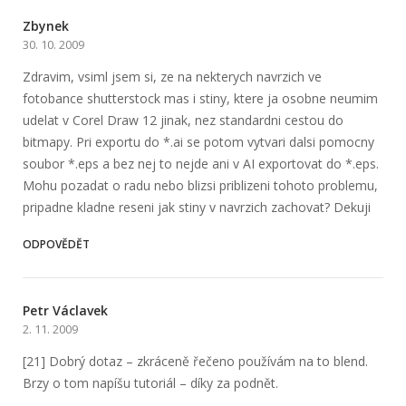
Zbynek
30. 10. 2009
Zdravim, vsiml jsem si, ze na nekterych navrzich ve
fotobance shutterstock mas i stiny, ktere ja osobne neumim
udelat v Corel Draw 12 jinak, nez standardni cestou do
bitmapy. Pri exportu do *.ai se potom vytvari dalsi pomocny
soubor *.eps a bez nej to nejde ani v AI exportovat do *.eps.
Mohu pozadat o radu nebo blizsi priblizeni tohoto problemu,
pripadne kladne reseni jak stiny v navrzich zachovat? Dekuji
ODPOVĚDĚT
Petr Václavek
2. 11. 2009
[21] Dobrý dotaz – zkráceně řečeno používám na to blend.
Brzy o tom napíšu tutoriál – díky za podnět.