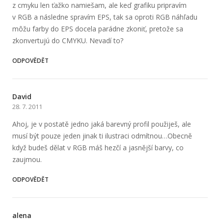
z cmyku len ťažko namiešam, ale keď grafiku pripravím
v RGB a následne spravím EPS, tak sa oproti RGB náhľadu
môžu farby do EPS docela parádne zkoniť, pretože sa
zkonvertujú do CMYKU. Nevadí to?
ODPOVĚDĚT
David
28. 7. 2011
Ahoj, je v postatě jedno jaká barevný profil použiješ, ale
musí být pouze jeden jinak ti ilustraci odmítnou…Obecně
když budeš dělat v RGB máš hezčí a jasnější barvy, co
zaujmou.
ODPOVĚDĚT
alena