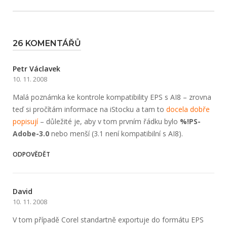
26 KOMENTÁŘŮ
Petr Václavek
10. 11. 2008
Malá poznámka ke kontrole kompatibility EPS s AI8 – zrovna
teď si pročítám informace na iStocku a tam to
docela dobře
popisují
– důležité je, aby v tom prvním řádku bylo
%!PS-
Adobe-3.0
nebo menší (3.1 není kompatibilní s AI8).
ODPOVĚDĚT
David
10. 11. 2008
V tom případě Corel standartně exportuje do formátu EPS