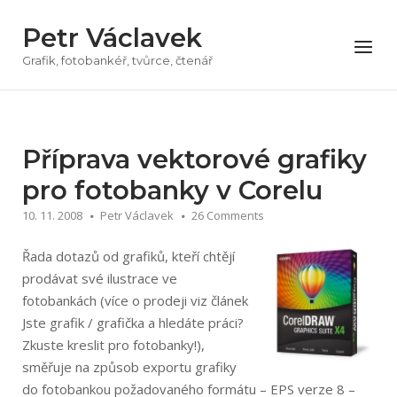
Přeskočit
Petr Václavek
na
Menu
obsah
Grafik, fotobankéř, tvůrce, čtenář
Příprava vektorové grafiky
pro fotobanky v Corelu
10. 11. 2008
Petr Václavek
26 Comments
Řada dotazů od grafiků, kteří chtějí
prodávat své ilustrace ve
fotobankách (více o prodeji viz článek
Jste grafik / grafička a hledáte práci?
Zkuste kreslit pro fotobanky!),
směřuje na způsob exportu grafiky
do fotobankou požadovaného formátu – EPS verze 8 –