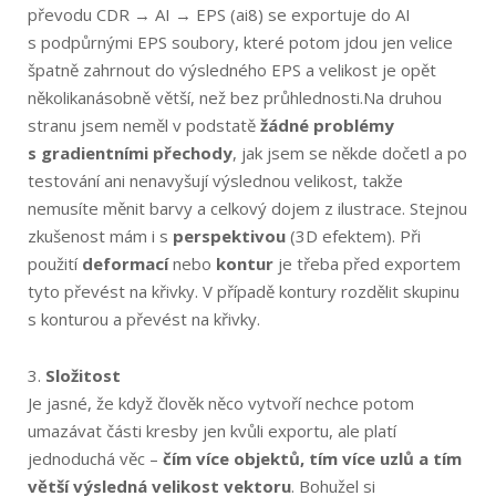
převodu CDR → AI → EPS (ai8) se exportuje do AI
s podpůrnými EPS soubory, které potom jdou jen velice
špatně zahrnout do výsledného EPS a velikost je opět
několikanásobně větší, než bez průhlednosti.Na druhou
stranu jsem neměl v podstatě
žádné problémy
s gradientními přechody
, jak jsem se někde dočetl a po
testování ani nenavyšují výslednou velikost, takže
nemusíte měnit barvy a celkový dojem z ilustrace. Stejnou
zkušenost mám i s
perspektivou
(3D efektem). Při
použití
deformací
nebo
kontur
je třeba před exportem
tyto převést na křivky. V případě kontury rozdělit skupinu
s konturou a převést na křivky.
3.
Složitost
Je jasné, že když člověk něco vytvoří nechce potom
umazávat části kresby jen kvůli exportu, ale platí
jednoduchá věc –
čím více objektů, tím více uzlů a tím
větší výsledná velikost vektoru
. Bohužel si