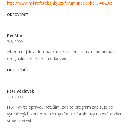
http://www.mi­krofotobanky.cz/fo­rum/index.php?&#8230
;
ODPOVĚDĚT
RedMan
7. 3. 2009
Muzou nejak ve fotobankach zjistit zda mas, nebo nemas
oreginalni corel? dik za odpoved
ODPOVĚDĚT
Petr Václavek
7. 3. 2009
[16] Tak to opravdu netuším, zda to program zapisuje do
vytvářených souborů, ale myslím, že fotobanky takovéto věci
vůbec neřeší.