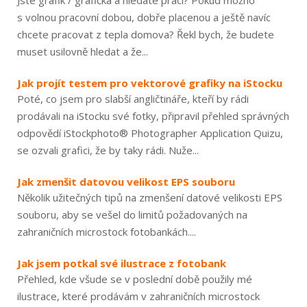
Jste grafik / grafička a hledáte práci? Pokud možno
s volnou pracovní dobou, dobře placenou a ještě navíc
chcete pracovat z tepla domova? Řekl bych, že budete
muset usilovně hledat a že...
Jak projít testem pro vektorové grafiky na iStocku
Poté, co jsem pro slabší angličtináře, kteří by rádi
prodávali na iStocku své fotky, připravil přehled správných
odpovědí iStockphoto® Photographer Application Quizu,
se ozvali grafici, že by taky rádi. Nuže...
Jak zmenšit datovou velikost EPS souboru
Několik užitečných tipů na zmenšení datové velikosti EPS
souboru, aby se vešel do limitů požadovaných na
zahraničních microstock fotobankách....
Jak jsem potkal své ilustrace z fotobank
Přehled, kde všude se v poslední době použily mé
ilustrace, které prodávám v zahraničních microstock