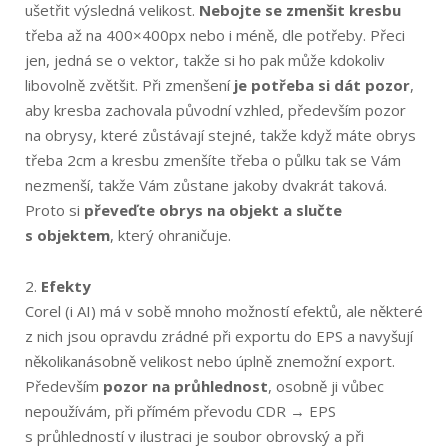
ušetřit výsledná velikost.
Nebojte se zmenšit kresbu
třeba až na 400×400px nebo i méně, dle potřeby. Přeci
jen, jedná se o vektor, takže si ho pak může kdokoliv
libovolně zvětšit. Při zmenšení
je potřeba si dát pozor
,
aby kresba zachovala původní vzhled, především pozor
na obrysy, které zůstávají stejné, takže když máte obrys
třeba 2cm a kresbu zmenšíte třeba o půlku tak se Vám
nezmenší, takže Vám zůstane jakoby dvakrát taková.
Proto si
převeďte obrys na objekt a slučte
s objektem
, který ohraničuje.
2.
Efekty
Corel (i AI) má v sobě mnoho možností efektů, ale některé
z nich jsou opravdu zrádné při exportu do EPS a navyšují
několikanásobně velikost nebo úplně znemožní export.
Především
pozor na průhlednost
, osobně ji vůbec
nepoužívám, při přímém převodu CDR → EPS
s průhledností v ilustraci je soubor obrovský a při