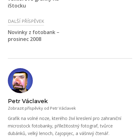
příspěvek
iStocku
DALŠÍ PŘÍSPĚVEK
Novinky z fotobank –
prosinec 2008
Petr Václavek
Zobrazit příspěvky od Petr Václavek
Grafik na volné noze, kterého živí kreslení pro zahraniční
microstock fotobanky, příležitostný fotograf, tvůrce
dubánků, velký lenoch, čajopijec, a vášnivý čtenář.