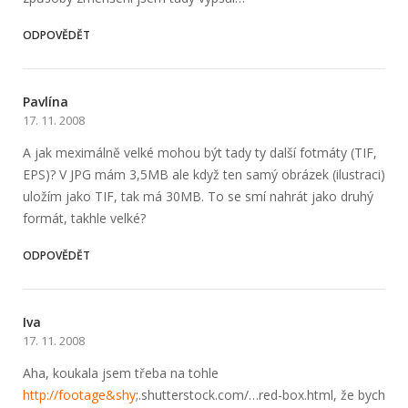
ODPOVĚDĚT
Pavlína
17. 11. 2008
A jak meximálně velké mohou být tady ty další fotmáty (TIF,
EPS)? V JPG mám 3,5MB ale když ten samý obrázek (ilustraci)
uložím jako TIF, tak má 30MB. To se smí nahrát jako druhý
formát, takhle velké?
ODPOVĚDĚT
Iva
17. 11. 2008
Aha, koukala jsem třeba na tohle
http://footage&shy
;.shutterstock­.com/…red-box.html, že bych