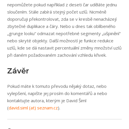
nepomůžete pokud například z deseti čar uděláte jednu
sloučením. Stále zabírá stejný počet uzlů. Nicméně
doporučuji překontrolovat, zda se v kresbě nenacházejí
zbytečné duplikace a čáry. Nebo u dnes tak oblíbeného
„grunge looku“ odmazat nepotřebné segmenty „ušpinění“
nebo skryté objekty. Další možností je funkce redukce
uzlů, kde se dá nastavit percentuální změny množství uzlů
při daném požadovaném zachování vzhledu křivek.
Závěr
Pokud máte k tomuto převodu nějaký dotaz, nebo
vylepšení, napište jej prosím do komentářů a nebo
kontaktujte autora, kterým je David Šiml
(
david.siml (at) sez­nam.cz
).