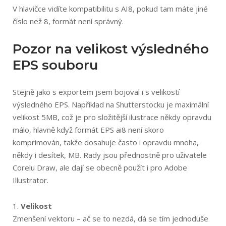
V hlavičce vidíte kompatibilitu s AI8, pokud tam máte jiné
číslo než 8, formát není správný.
Pozor na velikost výsledného
EPS souboru
Stejně jako s exportem jsem bojoval i s velikostí
výsledného EPS. Například na Shutterstocku je maximální
velikost 5MB, což je pro složitější ilustrace někdy opravdu
málo, hlavně když formát EPS ai8 není skoro
komprimován, takže dosahuje často i opravdu mnoha,
někdy i desítek, MB. Rady jsou přednostně pro uživatele
Corelu Draw, ale dají se obecně použít i pro Adobe
Illustrator.
1.
Velikost
Zmenšení vektoru – ač se to nezdá, dá se tím jednoduše