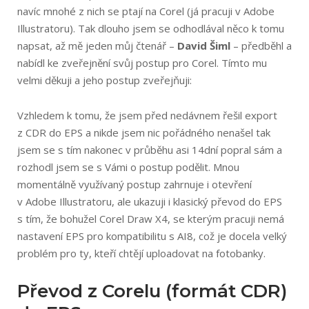
navíc mnohé z nich se ptají na Corel (já pracuji v Adobe
Illustratoru). Tak dlouho jsem se odhodlával něco k tomu
napsat, až mě jeden můj čtenář –
David Šiml
– předběhl a
nabídl ke zveřejnění svůj postup pro Corel. Tímto mu
velmi děkuji a jeho postup zveřejňuji:
Vzhledem k tomu, že jsem před nedávnem řešil export
z CDR do EPS a nikde jsem nic pořádného nenašel tak
jsem se s tím nakonec v průběhu asi 14dní popral sám a
rozhodl jsem se s Vámi o postup podělit. Mnou
momentálně využívaný postup zahrnuje i otevření
v Adobe Illustratoru, ale ukazuji i klasický převod do EPS
s tím, že bohužel Corel Draw X4, se kterým pracuji nemá
nastavení EPS pro kompatibilitu s AI8, což je docela velký
problém pro ty, kteří chtějí uploadovat na fotobanky.
Převod z Corelu (formát CDR)