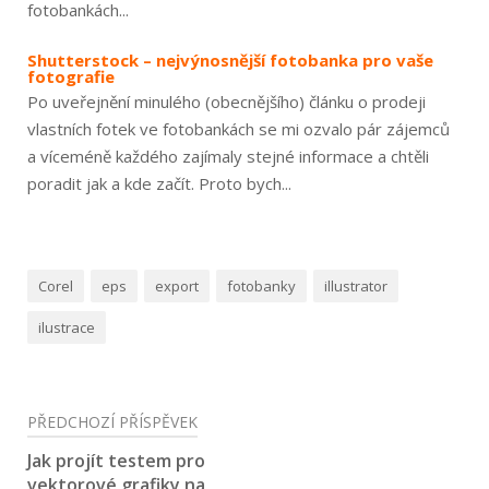
fotobankách...
Shutterstock – nejvýnosnější fotobanka pro vaše
fotografie
Po uveřejnění minulého (obecnějšího) článku o prodeji
vlastních fotek ve fotobankách se mi ozvalo pár zájemců
a víceméně každého zajímaly stejné informace a chtěli
poradit jak a kde začít. Proto bych...
Corel
eps
export
fotobanky
illustrator
ilustrace
Navigace
PŘEDCHOZÍ PŘÍSPĚVEK
pro
Jak projít testem pro
vektorové grafiky na