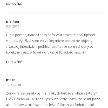
ODPOVĚDĚT
martan
8. 3. 2010
Ľudia pomoc, narobil som hafo vektorov pre prvý upload
v coreli. Využíval som vo veľkej miere priesvitné objekty –
„Nástroj interaktivní prúhlednosti“ a nie som schopný to
korektne vyexportovať do EPS, je to vôbec možné?
ODPOVĚDĚT
mate
12. 5. 2010
Zdravim, zaujímalo by ma, v akých farbách robíte vektory?
CMYK alebo RGB? Teda Eps bude vždy CMYK, to je mi jasné,
ale náhľady vektorov na SS bývajú často vo farbách, aké