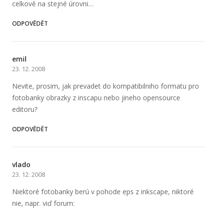
celkově na stejné úrovni…
ODPOVĚDĚT
emil
23. 12. 2008
Nevite, prosim, jak prevadet do kompatibilniho formatu pro
fotobanky obrazky z inscapu nebo jineho opensource
editoru?
ODPOVĚDĚT
vlado
23. 12. 2008
Niektoré fotobanky berú v pohode eps z inkscape, niktoré
nie, napr. viď forum: