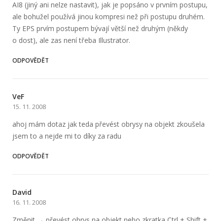
AI8 (jiný ani nelze nastavit), jak je popsáno v prvním postupu,
ale bohužel používá jinou kompresi než při postupu druhém.
Ty EPS prvím postupem bývají větší než druhým (někdy
o dost), ale zas není třeba Illustrator.
ODPOVĚDĚT
VeF
15. 11. 2008
ahoj mám dotaz jak teda převést obrysy na objekt zkoušela
jsem to a nejde mi to díky za radu
ODPOVĚDĚT
David
16. 11. 2008
Změnit → převést obrys na objekt nebo zkratka Ctrl + Shift +