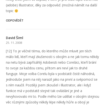
(adobe) Illustrator, díky za odpověď. (možná námět na další
topic
ODPOVĚDĚT
David Šiml
25. 11. 2008
[12] To je věčné téma, do kterého může mluvit jen těch
málo lidí, kteří mají zkušenosti s obojím a ne jak tomu někdy
na netu bývá zapřísáhlý Adobeisti nebo Coreláci, kteří brání
to svoje za každou cenu, přitom ani neví jak to druhé
funguje. Moje volba Corelu byla v podstatě čistě náhodná,
jednoduše jsem na něj narazil jako na první a svépomocí se
s ním naučil. Později jsem zkoušel i Illustrator, ale i když
funkce má v podstatě stejné tak ovládání je jiné a
nevyhovovalo mi to. Podle mého lze udělat v obojím stejnou
věc různými způsoby někdy lépe někdy hůře a obojí je