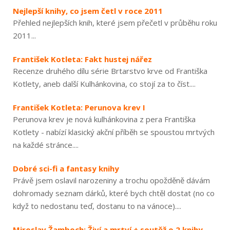
Nejlepší knihy, co jsem četl v roce 2011
Přehled nejlepších knih, které jsem přečetl v průběhu roku
2011...
František Kotleta: Fakt hustej nářez
Recenze druhého dílu série Brtarstvo krve od Františka
Kotlety, aneb další Kulhánkovina, co stojí za to číst....
František Kotleta: Perunova krev I
Perunova krev je nová kulhánkovina z pera Františka
Kotlety - nabízí klasický akční příběh se spoustou mrtvých
na každé stránce....
Dobré sci-fi a fantasy knihy
Právě jsem oslavil narozeniny a trochu opožděně dávám
dohromady seznam dárků, které bych chtěl dostat (no co
když to nedostanu teď, dostanu to na vánoce)....
Miroslav Žamboch: Živí a mrtví + soutěž o 2 knihy