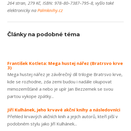
264 stran, 279 Kč, ISBN: 978–80–7387–795–8, vyšlo také
elektronicky na
Palmknihy.cz
Články na podobné téma
František Kotleta: Mega hustej nářez (Bratrsvo krve
3)
Mega hustej nářez je závěrečný díl trilogie Bratrsvo krve,
kde se rozhodne, zda zemi budou i nadále okupovat
mimozemšťané a nebo je upír Jan Bezzemek se svou
partou vykope zpátky...
Jiří Kulhánek, jeho krvavé akční knihy a následovníci
Přehled krvavých akčních knih a jejich autorů, kteří píší v
podobném stylu jako Jiří Kulhánek...