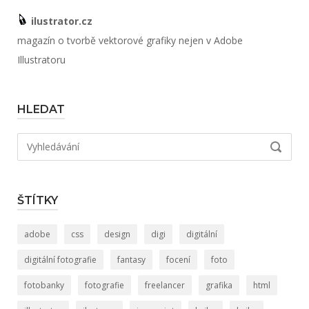
ilustrator.cz
magazín o tvorbě vektorové grafiky nejen v Adobe
Illustratoru
HLEDAT
Hledat:
VYHLED
ŠTÍTKY
adobe
css
design
digi
digitální
digitální fotografie
fantasy
focení
foto
fotobanky
fotografie
freelancer
grafika
html