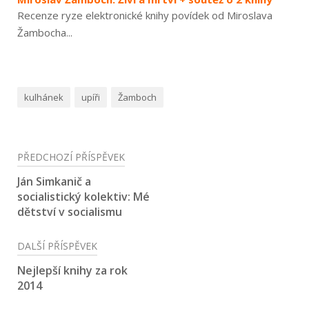
Recenze ryze elektronické knihy povídek od Miroslava
Žambocha...
kulhánek
upíři
Žamboch
Navigace
PŘEDCHOZÍ PŘÍSPĚVEK
pro
Ján Simkanič a
socialistický kolektiv: Mé
příspěvek
dětství v socialismu
DALŠÍ PŘÍSPĚVEK
Nejlepší knihy za rok
2014