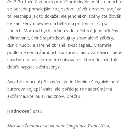
číst? Protože Žamboch prostě umí skvěle psát – nenechte
se odradit pomalejším rozjezdem, závěr opravdu stojí za
to. Nechápu jak to dokáže, ale jeho akční scény čte člověk
se zadrženým dechem a běhá mu při tom mráz po
zádech. Moc rád bych jednou vidět některé jeho příběhy
zfilmované, úplně si představuji ty zpomalené záběry,
dunící hudbu a střelné zbraně, svist čepelí… v tomhle
podle mě nemá Žamboch konkurenci ani v zahraničí – nebo
snad víte o nějakém jiném spisovateli, který dokáže tak
dobře napsat akční scény?
Ano, bez mučení přiznávám, že In Nomine Sanguinis není
autorova nejlepší kniha, ale pořád je to nadprůměrná
akčňárna, kterou si rád znovu přečtu.
Hodnocení:
8/10
Miroslav Žamboch: In Nomine Sanguinis; Triton 2014,