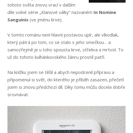
tohoto světa znovu vrací v dalším
díle volné série „Klanové války“ nazvaném
In Nomine
Sanguinis
(ve jménu krve).
V tomto románu není hlavní postavou upír, ale vlkodlak,
který pátrá po tom, co se stalo s jeho smečkou… a
samozřejmě je u toho spousta krve, střeliva a mrtvol. To
už do tohoto kulhánkovského žánru prostě patří.
Na knížku jsem se těšil a abych nepodcenil přípravu a
připomenul si svět, do kterého je příběh zasazen, přečetl
jsem si znovu předchozí díl. Díky tomu můžu docela dobře
srovnávat.