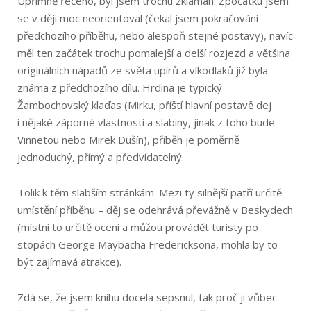
Upřímně řečeno, byl jsem trochu zklamán. Zpočátku jsem
se v ději moc neorientoval (čekal jsem pokračování
předchozího příběhu, nebo alespoň stejné postavy), navíc
měl ten začátek trochu pomalejší a delší rozjezd a většina
originálních nápadů ze světa upírů a vlkodlaků již byla
známa z předchozího dílu. Hrdina je typický
Žambochovský klaďas (Mirku, příští hlavní postavě dej
i nějaké záporné vlastnosti a slabiny, jinak z toho bude
Vinnetou nebo Mirek Dušín), příběh je poměrně
jednoduchý, přímý a předvídatelný.
Tolik k těm slabším stránkám. Mezi ty silnější patří určitě
umístění příběhu – děj se odehrává převážně v Beskydech
(místní to určitě ocení a můžou provádět turisty po
stopách George Maybacha Fredericksona, mohla by to
být zajímavá atrakce).
Zdá se, že jsem knihu docela sepsnul, tak proč ji vůbec