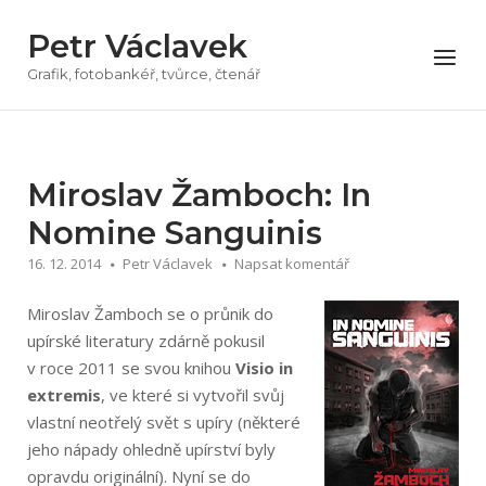
Přeskočit
Petr Václavek
na
Menu
obsah
Grafik, fotobankéř, tvůrce, čtenář
Miroslav Žamboch: In
Nomine Sanguinis
16. 12. 2014
Petr Václavek
Napsat komentář
Miroslav Žamboch se o průnik do
upírské literatury zdárně pokusil
v roce 2011 se svou knihou
Visio in
extremis
, ve které si vytvořil svůj
vlastní neotřelý svět s upíry (některé
jeho nápady ohledně upírství byly
opravdu originální). Nyní se do