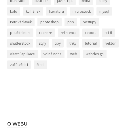
illustrator
ilustrace
javascript
kniha
knihy
kolo
kulhánek
literatura
microstock
mysql
Petr Václavek
photoshop
php
postupy
použitelnost
recenze
reference
report
sci-fi
shutterstock
styly
tipy
triky
tutorial
vektor
vlastní aplikace
volná noha
web
webdesign
začátečníci
čtení
O WEBU