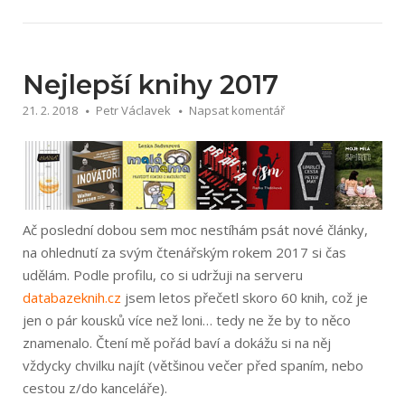
výzva
–
abeceda“
Nejlepší knihy 2017
21. 2. 2018
Petr Václavek
Napsat komentář
Ač poslední dobou sem moc nestíhám psát nové články,
na ohlednutí za svým čtenářským rokem 2017 si čas
udělám. Podle profilu, co si udržuji na serveru
databazeknih.cz
jsem letos přečetl skoro 60 knih, což je
jen o pár kousků více než loni… tedy ne že by to něco
znamenalo. Čtení mě pořád baví a dokážu si na něj
vždycky chvilku najít (většinou večer před spaním, nebo
cestou z/do kanceláře).