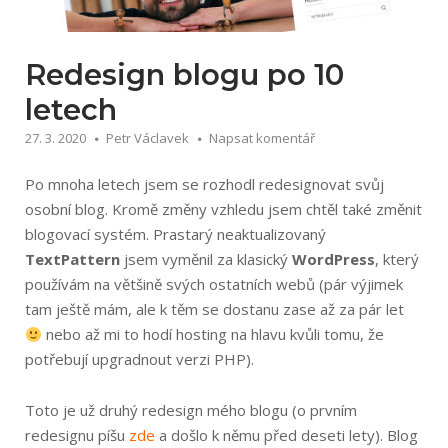
Redesign blogu po 10
letech
27. 3. 2020
Petr Václavek
Napsat komentář
Po mnoha letech jsem se rozhodl redesignovat svůj
osobní blog. Kromě změny vzhledu jsem chtěl také změnit
blogovací systém. Prastarý neaktualizovaný
TextPattern
jsem vyměnil za klasický
WordPress
, který
používám na většině svých ostatních webů (pár výjimek
tam ještě mám, ale k těm se dostanu zase až za pár let
nebo až mi to hodí hosting na hlavu kvůli tomu, že
potřebují upgradnout verzi PHP).
Toto je už druhý redesign mého blogu (o prvním
redesignu píšu
zde
a došlo k němu před deseti lety). Blog