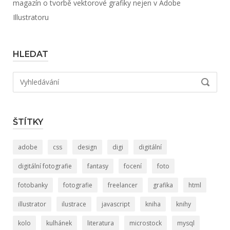
magazín o tvorbě vektorové grafiky nejen v Adobe
Illustratoru
HLEDAT
Hledat:
VYHLED
ŠTÍTKY
adobe
css
design
digi
digitální
digitální fotografie
fantasy
focení
foto
fotobanky
fotografie
freelancer
grafika
html
illustrator
ilustrace
javascript
kniha
knihy
kolo
kulhánek
literatura
microstock
mysql