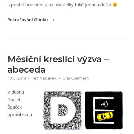
s pentel brushem a na akvarelky také jednou došlo
„Inktober
Pokračování článku
2018“
Měsíční kreslící výzva –
abeceda
10. 5. 2018
Petr Václavek
One Comment
V dubnu
Daniel
Špaček
oprášil svou