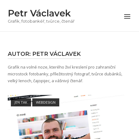
Přeskočit
Petr Václavek
na
Menu
obsah
Grafik, fotobankéř, tvůrce, čtenář
AUTOR:
PETR VÁCLAVEK
Grafik na volné noze, kterého živí kreslení pro zahraniční
microstock fotobanky, příležitostný fotograf, tvůrce dubánků,
velký lenoch, čajopijec, a vášnivý čtenář.
Open post
JEN TAK
WEBDESIGN