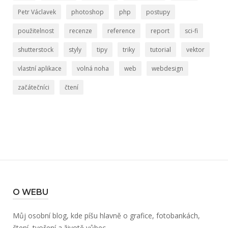
Petr Václavek
photoshop
php
postupy
použitelnost
recenze
reference
report
sci-fi
shutterstock
styly
tipy
triky
tutorial
vektor
vlastní aplikace
volná noha
web
webdesign
začátečníci
čtení
O WEBU
Můj osobní blog, kde píšu hlavně o grafice, fotobankách,
čtení, tvoření a životě vůbec.