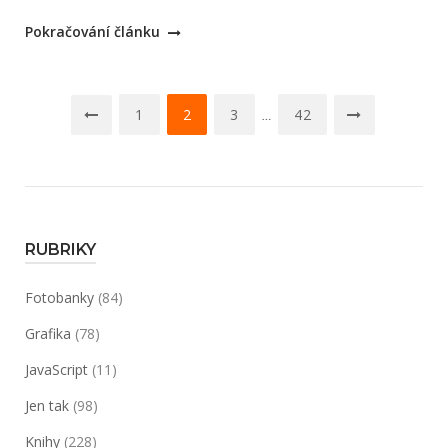
„Nejlepší
Pokračování článku
knihy
2017“
Navigace
1
2
3
42
…
pro
příspěvky
RUBRIKY
Fotobanky
(84)
Grafika
(78)
JavaScript
(11)
Jen tak
(98)
Knihy
(228)