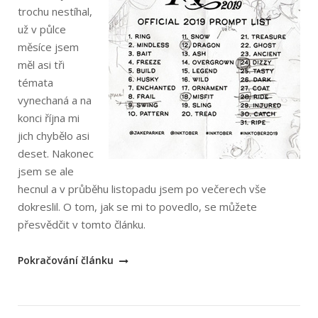
trochu nestíhal,
už v půlce
měsíce jsem
měl asi tři
témata
vynechaná a na
konci října mi
jich chybělo asi
deset. Nakonec
jsem se ale
hecnul a v průběhu listopadu jsem po večerech vše
dokreslil. O tom, jak se mi to povedlo, se můžete
přesvědčit v tomto článku.
„Inktober
Pokračování článku
2019“