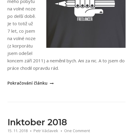
mého pobytu
na volné noze
po delší době.
Je to totiž už
7 let, co jsem
na volné noze
(z korporátu
jsem odešel
koncem září 2011) a neměnil bych. Ani za nic. A to jsem do
práce chodil opravdu rád.
„Další
Pokračování článku
dva
roky
na
volné
noze“
Inktober 2018
15. 11. 2018
Petr Václavek
One Comment