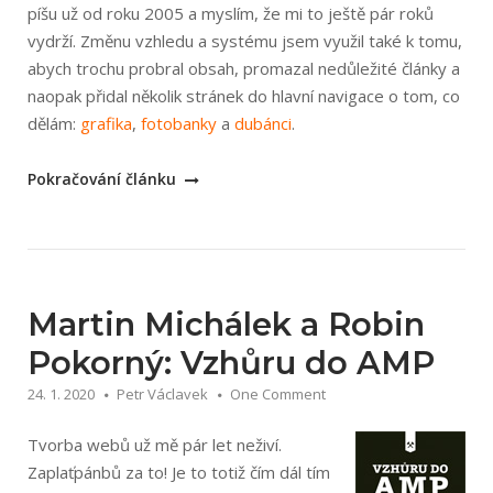
píšu už od roku 2005 a myslím, že mi to ještě pár roků
vydrží. Změnu vzhledu a systému jsem využil také k tomu,
abych trochu probral obsah, promazal nedůležité články a
naopak přidal několik stránek do hlavní navigace o tom, co
dělám:
grafika
,
fotobanky
a
dubánci
.
„Redesign
Pokračování článku
blogu
po
10
letech“
Martin Michálek a Robin
Pokorný: Vzhůru do AMP
24. 1. 2020
Petr Václavek
One Comment
Tvorba webů už mě pár let neživí.
Zaplaťpánbů za to! Je to totiž čím dál tím