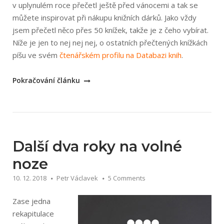
v uplynulém roce přečetl ještě před vánocemi a tak se
můžete inspirovat při nákupu knižních dárků. Jako vždy
jsem přečetl něco přes 50 knížek, takže je z čeho vybírat.
Níže je jen to nej nej nej, o ostatních přečtených knížkách
píšu ve svém
čtenářském profilu na Databazi knih
.
„Nejlepší
Pokračování článku
knihy
2018“
Další dva roky na volné
noze
10. 12. 2018
Petr Václavek
5 Comments
Zase jedna
rekapitulace