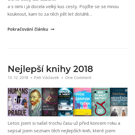
a s nimi i já docela velký kus cesty. Pojďte se se mnou
kouknout, kam to za těch pět let dotáhli…
„Dubánci
Pokračování článku
–
můj
kreativní
úlet
–
Nejlepší knihy 2018
už
13. 12. 2018
Petr Václavek
One Comment
pět
let!“
Letos jsem si našel trochu času už před koncem roku a
sepsal jsem seznam těch nejlepších knih, které jsem