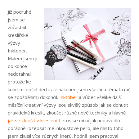
Již podruhé
jsem se
zúčastnil
kreslířské
výzvy
Inktober.
Málem jsem ji
do konce
nedotáhnul,
protože ke
konci mi došel dech, ale nakonec jsem všechna témata (ač
se zpožděním) dokončil.
Inktober
a vůbec všeliké další
měsíční kreativní výzvy jsou skvělý způsob jak se donutit
pravidelně kreslit, zkoušet různé nové techniky a hlavně
jak se zlepšit v kreslení
. Letos se mi nějak nepovedlo
pořádně rozepsat mé inkoustové pero, ale místo toho
jsem zkusil více různých linerů, hodně jsem pracoval