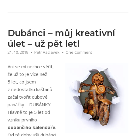
knihy
2019“
Dubánci – můj kreativní
úlet – už pět let!
21. 10. 2019
Petr Václavek
One Comment
Ani se mi nechce věřit,
že už to je více než
5 let, co jsem
z nedostatku kaštanů
začal tvořit dubové
panáčky – DUBÁNKY.
Hlavně to je 5 let od
vzniku prvního
dubánčího kalendáře
.
Od té doby ušli dubánci