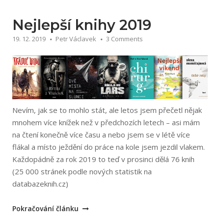
Nejlepší knihy 2019
19. 12. 2019
Petr Václavek
3 Comments
Nevím, jak se to mohlo stát, ale letos jsem přečetl nějak
mnohem více knížek než v předchozích letech – asi mám
na čtení konečně více času a nebo jsem se v létě více
flákal a místo ježdění do práce na kole jsem jezdil vlakem.
Každopádně za rok 2019 to teď v prosinci dělá 76 knih
(25 000 stránek podle nových statistik na
databazeknih.cz)
„Nejlepší
Pokračování článku