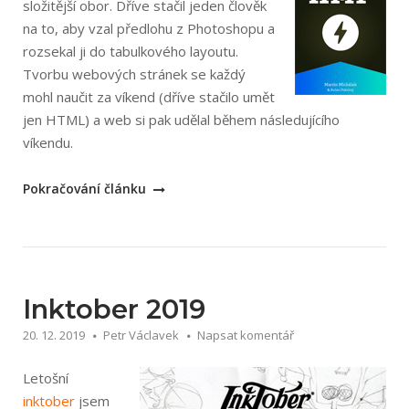
složitější obor. Dříve stačil jeden člověk
na to, aby vzal předlohu z Photoshopu a
rozsekal ji do tabulkového layoutu.
Tvorbu webových stránek se každý
mohl naučit za víkend (dříve stačilo umět
jen HTML) a web si pak udělal během následujícího
víkendu.
„Martin
Pokračování článku
Michálek
a
Robin
Pokorný:
Vzhůru
Inktober 2019
do
20. 12. 2019
Petr Václavek
Napsat komentář
AMP“
Letošní
inktober
jsem