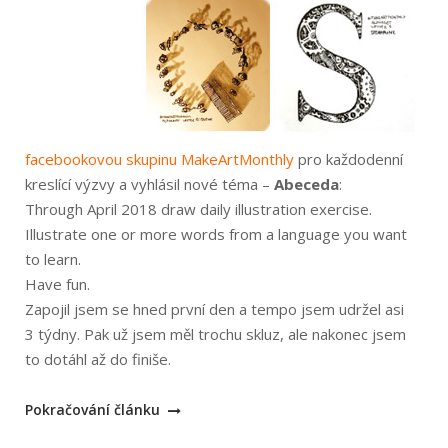
facebookovou skupinu MakeArtMonthly
pro každodenní
kreslící výzvy a vyhlásil nové téma –
Abeceda
:
Through April 2018 draw daily illustration exercise.
Illustrate one or more words from a language you want
to learn.
Have fun.
Zapojil jsem se hned první den a tempo jsem udržel asi
3 týdny. Pak už jsem měl trochu skluz, ale nakonec jsem
to dotáhl až do finiše.
„Měsíční
Pokračování článku
kreslící