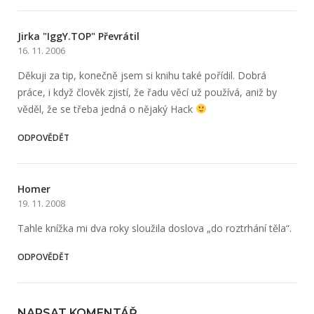
Jirka "IggY.TOP" Převrátil
16. 11. 2006
Děkuji za tip, konečně jsem si knihu také pořídil. Dobrá
práce, i když člověk zjistí, že řadu věcí už používá, aniž by
věděl, že se třeba jedná o nějaký Hack
ODPOVĚDĚT
Homer
19. 11. 2008
Tahle knížka mi dva roky sloužila doslova „do roztrhání těla“.
ODPOVĚDĚT
NAPSAT KOMENTÁŘ