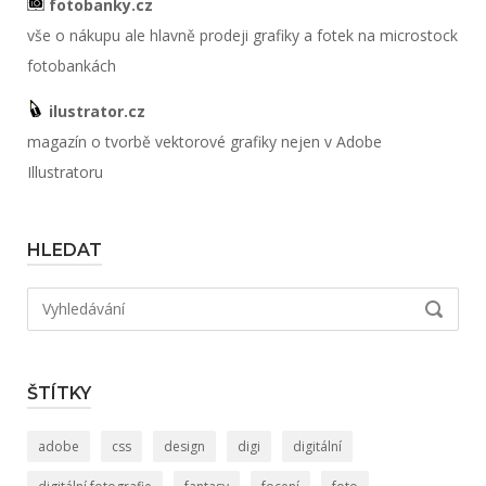
fotobanky.cz
vše o nákupu ale hlavně prodeji grafiky a fotek na microstock
fotobankách
ilustrator.cz
magazín o tvorbě vektorové grafiky nejen v Adobe
Illustratoru
HLEDAT
Hledat:
VYHLED
ŠTÍTKY
adobe
css
design
digi
digitální