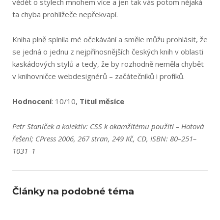
vědět o stylech mnohem více a jen tak vás potom nějaká
ta chyba prohlížeče nepřekvapí.
Kniha plně splnila mé očekávání a směle můžu prohlásit, že
se jedná o jednu z nejpřínosnějších českých knih v oblasti
kaskádových stylů a tedy, že by rozhodně neměla chybět
v knihovničce webdesignérů – začátečníků i profíků.
Hodnocení
: 10/10,
Titul měsíce
Petr Staníček a kolektiv: CSS k okamžitému použití – Hotová
řešení; CPress 2006, 267 stran, 249 Kč, CD, ISBN: 80–251–
1031–1
Články na podobné téma