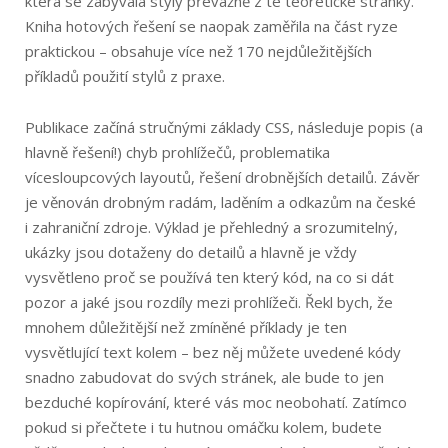
která se zabývala styly převážně z té teoretické stránky.
Kniha hotových řešení se naopak zaměřila na část ryze
praktickou – obsahuje více než 170 nejdůleži­tějších
příkladů použití stylů z praxe.
Publikace začíná stručnými základy CSS, následuje popis (a
hlavně řešení!) chyb prohlížečů, problematika
vícesloupcových layoutů, řešení drobnějších detailů. Závěr
je věnován drobným radám, laděním a odkazům na české
i zahraniční zdroje. Výklad je přehledný a srozumitelný,
ukázky jsou dotaženy do detailů a hlavně je vždy
vysvětleno proč se používá ten který kód, na co si dát
pozor a jaké jsou rozdíly mezi prohlížeči. Řekl bych, že
mnohem důležitější než zmíněné příklady je ten
vysvětlující text kolem – bez něj můžete uvedené kódy
snadno zabudovat do svých stránek, ale bude to jen
bezduché kopírování, které vás moc neobohatí. Zatímco
pokud si přečtete i tu hutnou omáčku kolem, budete