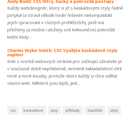
Andy Budd: CSS filtry, hacky a pokročilé postupy
Každý webdesignér, který si již s kaskádovými styly řádně
potykal (a strávil několik hodin řešením nekompatibilit
jejich zpracování v různých prohlížečích), jistě má
přečteny (a možná i uloženy své knihovničce) pokročilé
knižní tituly...
Charles Wyke-Smith: CSS Využijte kaskádové styly
naplno!
Knih o tvorbě webových stránek pro začínající uživatele je
v současné době nepřeberně, nicméně nakladatelství chrlí
nové a nové kousky, protože skoro každý si chce udělat
vlastní web. Některé jsou lepší, jiné...
css
kaskadove
pixy
příklady
Staníček
styly