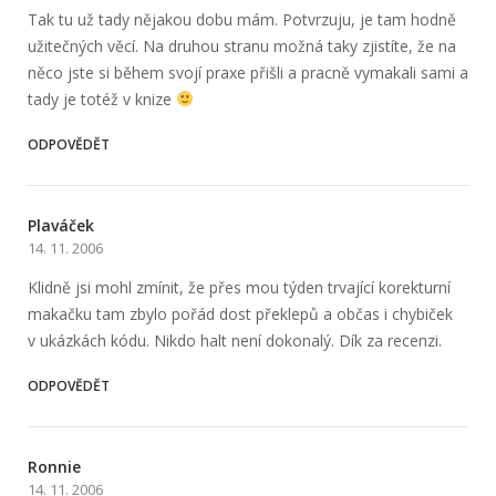
Tak tu už tady nějakou dobu mám. Potvrzuju, je tam hodně
užitečných věcí. Na druhou stranu možná taky zjistíte, že na
něco jste si během svojí praxe přišli a pracně vymakali sami a
tady je totéž v knize
ODPOVĚDĚT
Plaváček
14. 11. 2006
Klidně jsi mohl zmínit, že přes mou týden trvající korekturní
makačku tam zbylo pořád dost překlepů a občas i chybiček
v ukázkách kódu. Nikdo halt není dokonalý. Dík za recenzi.
ODPOVĚDĚT
Ronnie
14. 11. 2006