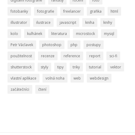
digitální fotografie
fantasy
focení
foto
fotobanky
fotografie
freelancer
grafika
html
illustrator
ilustrace
javascript
kniha
knihy
kolo
kulhánek
literatura
microstock
mysql
Petr Václavek
photoshop
php
postupy
použitelnost
recenze
reference
report
sci-fi
shutterstock
styly
tipy
triky
tutorial
vektor
vlastní aplikace
volná noha
web
webdesign
začátečníci
čtení