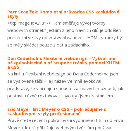
Petr Staníček: Kompletní průvodce CSS kaskádové
styly
<txp:image id=„18“ /> Kam směřuje vývoj tvorby
webových stránek? Jedním z jeho hlavních cílů je oddělení
prezenční vrstvy od vrstvy obsahové – HTML stránky by
se měly skládat pouze z dat a základního...
Dan Cederholm: Flexibilní webdesign – Vytváříme
přizpůsobitelné a přístupné stránky pomocí XHTML
a CSS
Na knihu Flexibilní webdesign od Dana Cederholma jsem
se vysloveně těšil – její název ve mně evokoval
představy, že v ní najdu spoustu zajímavých možností, jak
postavit různé roztahovací layouty (jsem zastáncem...
Eric Meyer: Eric Meyer o CSS – pokračujeme s
kaskádovými styly profesionálně
Právě čtete recenzi pokračování výborného titulu od Erica
Meyera, která přibližuje webovým tvůrcům používání