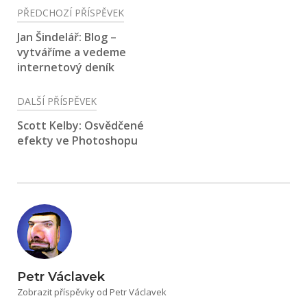
Navigace
PŘEDCHOZÍ PŘÍSPĚVEK
pro
Jan Šindelář: Blog –
vytváříme a vedeme
příspěvek
internetový deník
DALŠÍ PŘÍSPĚVEK
Scott Kelby: Osvědčené
efekty ve Photoshopu
Petr Václavek
Zobrazit příspěvky od Petr Václavek