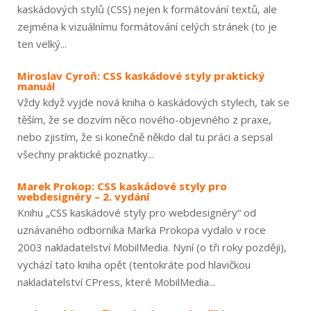
kaskádových stylů (CSS) nejen k formátování textů, ale
zejména k vizuálnímu formátování celých stránek (to je
ten velký...
Miroslav Cyroň: CSS kaskádové styly praktický
manuál
Vždy když vyjde nová kniha o kaskádových stylech, tak se
těším, že se dozvím něco nového-objevného z praxe,
nebo zjistím, že si konečně někdo dal tu práci a sepsal
všechny praktické poznatky...
Marek Prokop: CSS kaskádové styly pro
webdesignéry – 2. vydání
Knihu „CSS kaskádové styly pro webdesignéry“ od
uznávaného odborníka Marka Prokopa vydalo v roce
2003 nakladatelství MobilMedia. Nyní (o tři roky později),
vychází tato kniha opět (tentokráte pod hlavičkou
nakladatelství CPress, které MobilMedia...