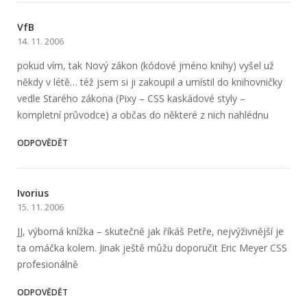
VfB
14. 11. 2006
pokud vím, tak Nový zákon (kódové jméno knihy) vyšel už
někdy v létě… též jsem si ji zakoupil a umístil do knihovničky
vedle Starého zákona (Pixy – CSS kaskádové styly –
kompletní průvodce) a občas do některé z nich nahlédnu
ODPOVĚDĚT
Ivorius
15. 11. 2006
JJ, výborná knížka – skutečně jak říkáš Petře, nejvýživnější je
ta omáčka kolem. Jinak ještě můžu doporučit Eric Meyer CSS
profesionálně
ODPOVĚDĚT