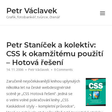
Přeskočit
Petr Václavek
na
Menu
obsah
Grafik, fotobankéř, tvůrce, čtenář
Petr Staníček a kolektiv:
CSS k okamžitému použití
– Hotová řešení
14. 11. 2006
Petr Václavek
9 Comments
Zaručeně nejočekávanější knihou uplynulých
několika let na české webdesignérské
scéně je „CSS Hotová řešení“. Jedná se
o velmi volné pokračování knihy „CSS
Kaskádové styly – kompletní průvodce“,