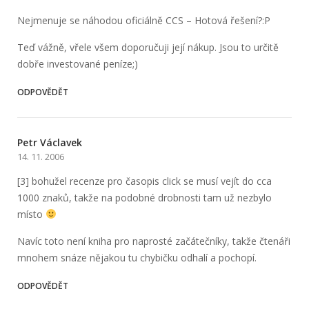
Nejmenuje se náhodou oficiálně CCS – Hotová řešení?:P
Teď vážně, vřele všem doporučuji její nákup. Jsou to určitě
dobře investované peníze;)
ODPOVĚDĚT
Petr Václavek
14. 11. 2006
[3] bohužel recenze pro časopis click se musí vejít do cca
1000 znaků, takže na podobné drobnosti tam už nezbylo
místo
Navíc toto není kniha pro naprosté začátečníky, takže čtenáři
mnohem snáze nějakou tu chybičku odhalí a pochopí.
ODPOVĚDĚT