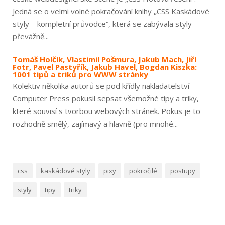
Jedná se o velmi volné pokračování knihy „CSS Kaskádové
styly – kompletní průvodce“, která se zabývala styly
převážně...
Tomáš Holčík, Vlastimil Pošmura, Jakub Mach, Jiří
Fotr, Pavel Pastyřík, Jakub Havel, Bogdan Kiszka:
1001 tipů a triků pro WWW stránky
Kolektiv několika autorů se pod křídly nakladatelství
Computer Press pokusil sepsat všemožné tipy a triky,
které souvisí s tvorbou webových stránek. Pokus je to
rozhodně smělý, zajímavý a hlavně (pro mnohé...
css
kaskádové styly
pixy
pokročilé
postupy
styly
tipy
triky