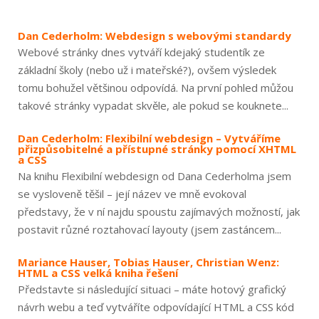
Dan Cederholm: Webdesign s webovými standardy
Webové stránky dnes vytváří kdejaký studentík ze
základní školy (nebo už i mateřské?), ovšem výsledek
tomu bohužel většinou odpovídá. Na první pohled můžou
takové stránky vypadat skvěle, ale pokud se kouknete...
Dan Cederholm: Flexibilní webdesign – Vytváříme
přizpůsobitelné a přístupné stránky pomocí XHTML
a CSS
Na knihu Flexibilní webdesign od Dana Cederholma jsem
se vysloveně těšil – její název ve mně evokoval
představy, že v ní najdu spoustu zajímavých možností, jak
postavit různé roztahovací layouty (jsem zastáncem...
Mariance Hauser, Tobias Hauser, Christian Wenz:
HTML a CSS velká kniha řešení
Představte si následující situaci – máte hotový grafický
návrh webu a teď vytváříte odpovídající HTML a CSS kód