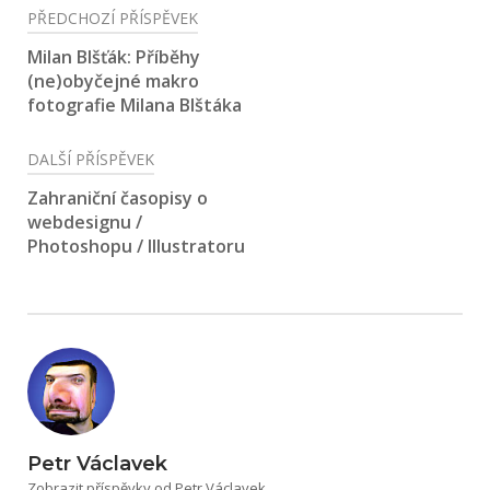
Navigace
PŘEDCHOZÍ PŘÍSPĚVEK
pro
Milan Blšťák: Příběhy
(ne)obyčejné makro
příspěvek
fotografie Milana Blštáka
DALŠÍ PŘÍSPĚVEK
Zahraniční časopisy o
webdesignu /
Photoshopu / Illustratoru
Petr Václavek
Zobrazit příspěvky od Petr Václavek