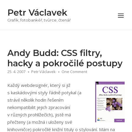
Přeskočit
Petr Václavek
na
Menu
obsah
Grafik, fotobankéř, tvůrce, čtenář
Andy Budd: CSS filtry,
hacky a pokročilé postupy
25. 4. 2007
Petr Václavek
One Comment
Každý webdesignér, který si již
s kaskádovými styly řádně potykal (a
strávil několik hodin řešením
nekompatibilit jejich zpracování
v různých prohlížečích), jistě má
přečteny (a možná i uloženy své
knihovničce) pokročilé knižní tituly o stylování. Mám na