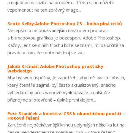
a najednou narazíte na problém – třeba si nemůžete
vzpomenout na ten správný image...
Scott Kelby:Adobe Photoshop CS – kniha plná triků
Nejlepším a nejpoužívanějším nástrojem pro práci
s bitmapovou grafikou je bezesporu Adobe Photoshop.
Každý, jenž se s ním trochu blíže seznámil, mi dá určitě za
pravdu v tom, že tento nástroj se za...
Jakub Krčmář: Adobe Photoshop praktický
webdesign
Aby byl web úspěšný, je zapotřebí, aby měl kvalitní obsah,
který čtenáře zajímá, byl často aktualizovaný, snadno
vyhledatelný přes webové vyhledávače a další. Ale
přiznejme si otevřeně – úplně první dojem...
Petr Staníček a kolektiv: CSS k okamžitému použití –
Hotová řešení
Zaručeně nejočekávanější knihou uplynulých několika let na
české webdesignérské scéně je „CSS Hotová řešení“.