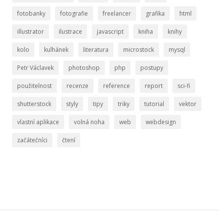
fotobanky
fotografie
freelancer
grafika
html
illustrator
ilustrace
javascript
kniha
knihy
kolo
kulhánek
literatura
microstock
mysql
Petr Václavek
photoshop
php
postupy
použitelnost
recenze
reference
report
sci-fi
shutterstock
styly
tipy
triky
tutorial
vektor
vlastní aplikace
volná noha
web
webdesign
začátečníci
čtení