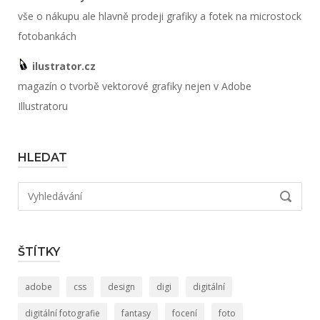
vše o nákupu ale hlavně prodeji grafiky a fotek na microstock
fotobankách
ilustrator.cz
magazín o tvorbě vektorové grafiky nejen v Adobe
Illustratoru
HLEDAT
Hledat:
VYHLED
ŠTÍTKY
adobe
css
design
digi
digitální
digitální fotografie
fantasy
focení
foto