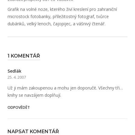
Grafik na volné noze, kterého živí kreslení pro zahraniční
microstock fotobanky, příležitostný fotograf, tvůrce
dubánků, velký lenoch, čajopijec, a vášnivý čtenář.
1 KOMENTÁŘ
Sedlák
25. 4. 2007
Už ji mám zakoupenou a mohu jen doporučit. Všechny tři…
knihy se navzájem doplňují.
ODPOVĚDĚT
NAPSAT KOMENTÁŘ