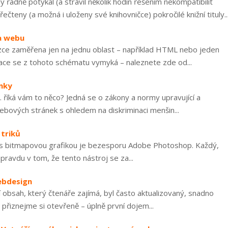
 řádně potykal (a strávil několik hodin řešením nekompatibilit
řečteny (a možná i uloženy své knihovničce) pokročilé knižní tituly..
na webu
zce zaměřena jen na jednu oblast – například HTML nebo jeden
ace se z tohoto schématu vymyká – naleznete zde od...
nky
říká vám to něco? Jedná se o zákony a normy upravující a
ebových stránek s ohledem na diskriminaci menšin...
 triků
i s bitmapovou grafikou je bezesporu Adobe Photoshop. Každý,
 pravdu v tom, že tento nástroj se za...
ebdesign
í obsah, který čtenáře zajímá, byl často aktualizovaný, snadno
přiznejme si otevřeně – úplně první dojem...