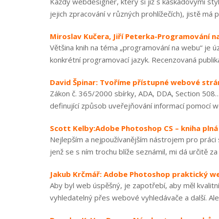
Každý webdesignér, který si již s kaskádovými styly
jejich zpracování v různých prohlížečích), jistě má p
Miroslav Kučera, Jiří Peterka-Programování 
Většina knih na téma „programování na webu“ je ú
konkrétní programovací jazyk. Recenzovaná publik
David Špinar: Tvoříme přístupné webové strá
Zákon č. 365/2000 sbírky, ADA, DDA, Section 508… 
definující způsob uveřejňování informací pomocí w
Scott Kelby:Adobe Photoshop CS – kniha plná
Nejlepším a nejpoužívanějším nástrojem pro prác
jenž se s ním trochu blíže seznámil, mi dá určitě za
Jakub Krčmář: Adobe Photoshop praktický w
Aby byl web úspěšný, je zapotřebí, aby měl kvalitn
vyhledatelný přes webové vyhledávače a další. Ale 