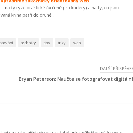
– Vytváříme zákaznicky orientovaný web
– na ty ryze praktické (určené pro kodéry) a na ty, co jsou
aná kniha patří do druhé...
iptování
techniky
tipy
triky
web
DALŠÍ PŘÍSPĚVE
h
Bryan Peterson: Naučte se fotografovat digitáln
slení pro zahraniční microstock fotobanky, příležitostný fotograf,