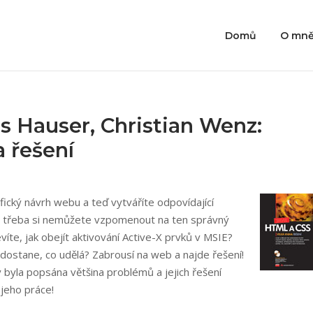
Domů
O mn
s Hauser, Christian Wenz:
 řešení
afický návrh webu a teď vytváříte odpovídající
– třeba si nemůžete vzpomenout na ten správný
víte, jak obejít aktivování Active-X prvků v MSIE?
ostane, co udělá? Zabrousí na web a najde řešení!
y byla popsána většina problémů a jejich řešení
jeho práce!