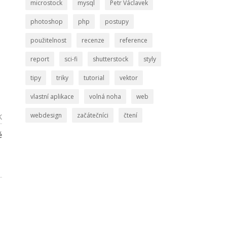
microstock
mysql
Petr Václavek
photoshop
php
postupy
použitelnost
recenze
reference
report
sci-fi
shutterstock
styly
tipy
triky
tutorial
vektor
vlastní aplikace
volná noha
web
webdesign
začátečníci
čtení
K
ě