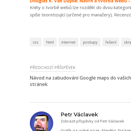
Douglas K. Van Duyne: Návrh a tvorba webů 
Knihy o tvorbě webů lze rozdělit do dvou kategorií 
spíše teoretizující (určené pro manažery). Recenzov
css
html
internet
postupy
řešení
skr
PŘEDCHOZÍ PŘÍSPĚVEK
Navigace
Návod na zabudování Google maps do vašic
pro
stránek
příspěvek
Petr Václavek
Zobrazit příspěvky od Petr Václavek
Grafik na volné noze, kterého živí kre