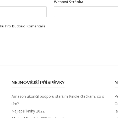
Webová Stránka
ánku Pro Budoucí Komentáře.
NEJNOVĚJŠÍ PŘÍSPĚVKY
N
Amazon ukončil podporu starším Kindle čtečkám, co s
P
tím?
O
Nejlepší knihy 2022
J