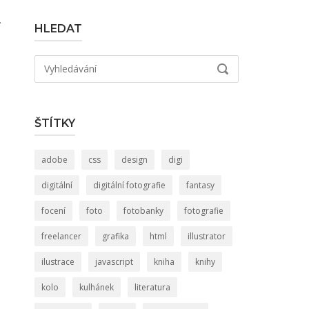
.
HLEDAT
Hledat:
VYHLEDÁVÁNÍ
ŠTÍTKY
adobe
css
design
digi
digitální
digitální fotografie
fantasy
focení
foto
fotobanky
fotografie
freelancer
grafika
html
illustrator
ilustrace
javascript
kniha
knihy
kolo
kulhánek
literatura