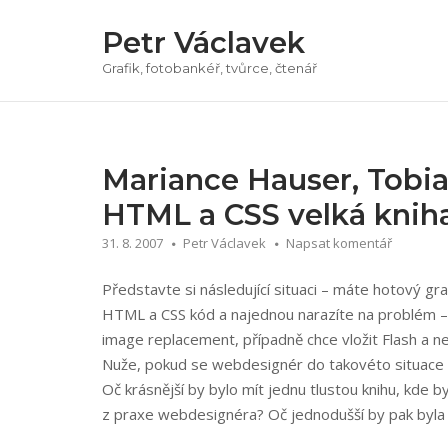
Přeskočit
Petr Václavek
na
obsah
Grafik, fotobankéř, tvůrce, čtenář
Mariance Hauser, Tobia
HTML a CSS velká kniha
31. 8. 2007
Petr Václavek
Napsat komentář
Představte si následující situaci – máte hotový gr
HTML a CSS kód a najednou narazíte na problém 
image replacement, případně chce vložit Flash a ne
Nuže, pokud se webdesignér do takovéto situace d
Oč krásnější by bylo mít jednu tlustou knihu, kde b
z praxe webdesignéra? Oč jednodušší by pak byla 