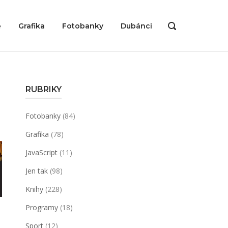
ě
Grafika
Fotobanky
Dubánci
OPEN
SEARCH
BAR
RUBRIKY
Fotobanky
(84)
Grafika
(78)
JavaScript
(11)
Jen tak
(98)
Knihy
(228)
Programy
(18)
Sport
(12)