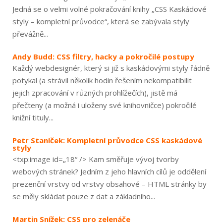
Jedná se o velmi volné pokračování knihy „CSS Kaskádové
styly – kompletní průvodce“, která se zabývala styly
převážně...
Andy Budd: CSS filtry, hacky a pokročilé postupy
Každý webdesignér, který si již s kaskádovými styly řádně
potykal (a strávil několik hodin řešením nekompatibilit
jejich zpracování v různých prohlížečích), jistě má
přečteny (a možná i uloženy své knihovničce) pokročilé
knižní tituly...
Petr Staníček: Kompletní průvodce CSS kaskádové
styly
<txp:image id=„18“ /> Kam směřuje vývoj tvorby
webových stránek? Jedním z jeho hlavních cílů je oddělení
prezenční vrstvy od vrstvy obsahové – HTML stránky by
se měly skládat pouze z dat a základního...
Martin Snížek: CSS pro zelenáče