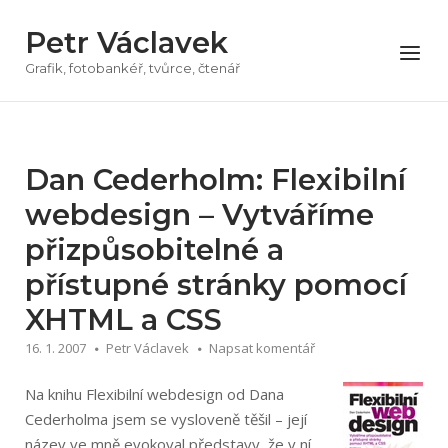
Přeskočit
Petr Václavek
na
Menu
obsah
Grafik, fotobankéř, tvůrce, čtenář
Dan Cederholm: Flexibilní
webdesign – Vytváříme
přizpůsobitelné a
přístupné stránky pomocí
XHTML a CSS
16. 1. 2007
Petr Václavek
Napsat komentář
Na knihu Flexibilní webdesign od Dana
Cederholma jsem se vysloveně těšil – její
název ve mně evokoval představy, že v ní