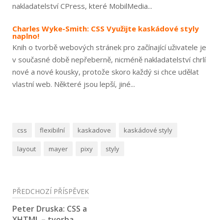
nakladatelství CPress, které MobilMedia...
Charles Wyke-Smith: CSS Využijte kaskádové styly
naplno!
Knih o tvorbě webových stránek pro začínající uživatele je
v současné době nepřeberně, nicméně nakladatelství chrlí
nové a nové kousky, protože skoro každý si chce udělat
vlastní web. Některé jsou lepší, jiné...
css
flexibilní
kaskadove
kaskádové styly
layout
mayer
pixy
styly
Navigace
PŘEDCHOZÍ PŘÍSPĚVEK
pro
Peter Druska: CSS a
XHTML – tvorba