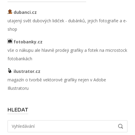
dubanci.cz
utajený svět dubových lidiček - dubánků, jejich fotografie a e-
shop
fotobanky.cz
vše o nákupu ale hlavně prodeji grafiky a fotek na microstock
fotobankách
ilustrator.cz
magazín o tvorbě vektorové grafiky nejen v Adobe
Illustratoru
HLEDAT
Hledat:
VYHLED