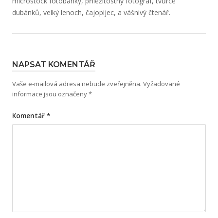
microstock fotobanky, příležitostný fotograf, tvůrce
dubánků, velký lenoch, čajopijec, a vášnivý čtenář.
NAPSAT KOMENTÁŘ
Vaše e-mailová adresa nebude zveřejněna.
Vyžadované
informace jsou označeny
*
Komentář
*