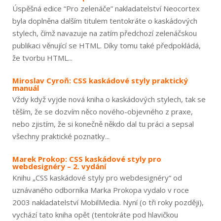
Úspěšná edice “Pro zelenáče” nakladatelství Neocortex
byla doplněna dalším titulem tentokráte o kaskádových
stylech, čímž navazuje na zatím předchozí zelenáčskou
publikaci věnující se HTML. Díky tomu také předpokládá,
že tvorbu HTML...
Miroslav Cyroň: CSS kaskádové styly praktický
manuál
Vždy když vyjde nová kniha o kaskádových stylech, tak se
těším, že se dozvím něco nového-objevného z praxe,
nebo zjistím, že si konečně někdo dal tu práci a sepsal
všechny praktické poznatky...
Marek Prokop: CSS kaskádové styly pro
webdesignéry – 2. vydání
Knihu „CSS kaskádové styly pro webdesignéry“ od
uznávaného odborníka Marka Prokopa vydalo v roce
2003 nakladatelství MobilMedia. Nyní (o tři roky později),
vychází tato kniha opět (tentokráte pod hlavičkou