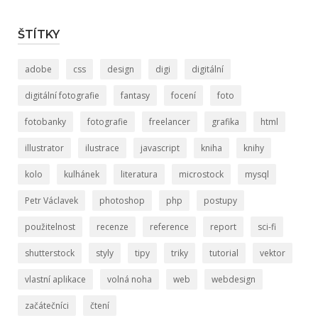
ŠTÍTKY
adobe
css
design
digi
digitální
digitální fotografie
fantasy
focení
foto
fotobanky
fotografie
freelancer
grafika
html
illustrator
ilustrace
javascript
kniha
knihy
kolo
kulhánek
literatura
microstock
mysql
Petr Václavek
photoshop
php
postupy
použitelnost
recenze
reference
report
sci-fi
shutterstock
styly
tipy
triky
tutorial
vektor
vlastní aplikace
volná noha
web
webdesign
začátečníci
čtení