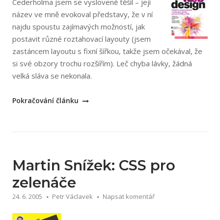
Cederholma jsem se vysloveně těšil – její
název ve mně evokoval představy, že v ní
najdu spoustu zajímavých možností, jak
postavit různé roztahovací layouty (jsem
zastáncem layoutu s fixní šířkou, takže jsem očekával, že
si své obzory trochu rozšířím). Leč chyba lávky, žádná
velká sláva se nekonala.
„Dan
Pokračování článku
Cederholm:
Flexibilní
webdesign
–
Vytváříme
Martin Snížek: CSS pro
přizpůsobitelné
zelenáče
a
24. 6. 2005
Petr Václavek
Napsat komentář
přístupné
stránky