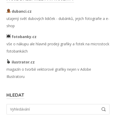
dubanci.cz
utajený svět dubových lidiček - dubánků, jejich fotografie a e-
shop
fotobanky.cz
vše o nákupu ale hlavně prodeji grafiky a fotek na microstock
fotobankách
ilustrator.cz
magazín o tvorbě vektorové grafiky nejen v Adobe
Illustratoru
HLEDAT
Hledat:
VYHLED