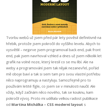
Tvorbu webů už jsem před pár lety pověsil definitivně na
hřebík, protože jsem pokročil do vyššího levelu. Abych to
vysvětlil – nejprve jsem programoval back end, pak front
end, pak jsem navrhoval vzhled a dnes už jsem několik let
grafik na volné noze, který kreslí co se mu líbí. Ale na
weby a programování jsem tak nějak nezanevřel, pořád
mě oboje baví a tak si sem tam pro svou vlastní potřebu
něco naprogramuju a nastyluju. Samozřejmě pro to
používám letité fígle, co jsem se v minulosti naučil. Ale
vždy, když začínám něco nového, tak se kouknu, kam
pokročil vývoj. Proto mi udělala velkou radost publikace
od
Martina Michálka – CSS moderní layout
s