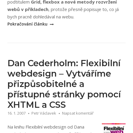
podtitulem
Grid, flexbox a nové metody rozvržení
webů v příkladech
, protože přesně popisuje to, co já
„Martin
bych pracně dohledával na webu.
Michálek:
Pokračování článku
CSS
Moderní
layout“
Dan Cederholm: Flexibilní
webdesign – Vytváříme
přizpůsobitelné a
přístupné stránky pomocí
XHTML a CSS
16. 1. 2007
Petr Václavek
Napsat komentář
Na knihu Flexibilní webdesign od Dana