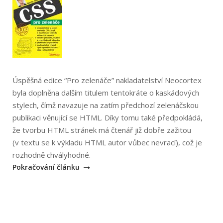
pomocí
XHTML
a
CSS“
Úspěšná edice “Pro zelenáče” nakladatelství Neocortex
byla doplněna dalším titulem tentokráte o kaskádových
stylech, čímž navazuje na zatím předchozí zelenáčskou
publikaci věnující se HTML. Díky tomu také předpokládá,
že tvorbu HTML stránek má čtenář již dobře zažitou
(v textu se k výkladu HTML autor vůbec nevrací), což je
„Martin
rozhodně chvályhodné.
Snížek:
Pokračování článku
CSS
pro
zelenáče“