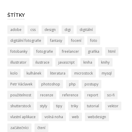
ŠTÍTKY
adobe
css
design
digi
digitální
digitální fotografie
fantasy
focení
foto
fotobanky
fotografie
freelancer
grafika
html
illustrator
ilustrace
javascript
kniha
knihy
kolo
kulhánek
literatura
microstock
mysql
Petr Václavek
photoshop
php
postupy
použitelnost
recenze
reference
report
sci-fi
shutterstock
styly
tipy
triky
tutorial
vektor
vlastní aplikace
volná noha
web
webdesign
začátečníci
čtení