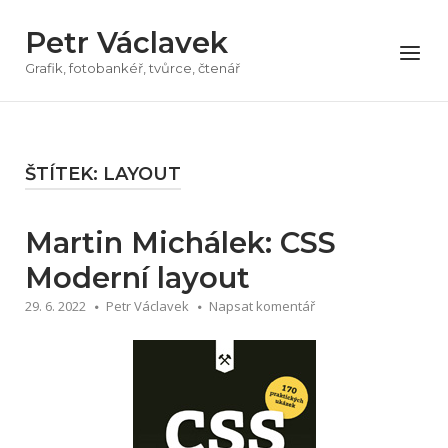
Přeskočit
Petr Václavek
na
Menu
obsah
Grafik, fotobankéř, tvůrce, čtenář
ŠTÍTEK:
LAYOUT
Martin Michálek: CSS
Moderní layout
29. 6. 2022
Petr Václavek
Napsat komentář