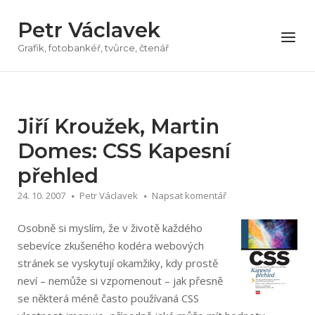
Přeskočit
Petr Václavek
na
Menu
obsah
Grafik, fotobankéř, tvůrce, čtenář
Jiří Kroužek, Martin
Domes: CSS Kapesní
přehled
24. 10. 2007
Petr Václavek
Napsat komentář
Osobně si myslím, že v životě každého
sebevíce zkušeného kodéra webových
stránek se vyskytují okamžiky, kdy prostě
neví – nemůže si vzpomenout – jak přesně
se některá méně často používaná CSS