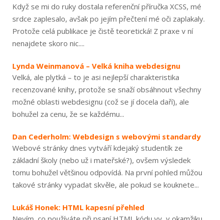
Když se mi do ruky dostala referenční příručka XCSS, mé
srdce zaplesalo, avšak po jejím přečtení mé oči zaplakaly.
Protože celá publikace je čistě teoretická! Z praxe v ní
nenajdete skoro nic....
Lynda Weinmanová – Velká kniha webdesignu
Velká, ale plytká – to je asi nejlepší charakteristika
recenzované knihy, protože se snaží obsáhnout všechny
možné oblasti webdesignu (což se jí docela daří), ale
bohužel za cenu, že se každému...
Dan Cederholm: Webdesign s webovými standardy
Webové stránky dnes vytváří kdejaký studentík ze
základní školy (nebo už i mateřské?), ovšem výsledek
tomu bohužel většinou odpovídá. Na první pohled můžou
takové stránky vypadat skvěle, ale pokud se kouknete...
Lukáš Honek: HTML kapesní přehled
Nevím, co používáte při psaní HTML kódu vy, v okamžiku,