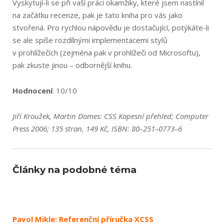
Vyskytují-li se při vaší práci okamžiky, které jsem nastínil
na začátku recenze, pak je tato kniha pro vás jako
stvořená. Pro rychlou nápovědu je dostačující, potýkáte-li
se ale spíše rozdílnými implementacemi stylů
v prohlížečích (zejména pak v prohlížeči od Microsoftu),
pak zkuste jinou – odbornější knihu.
Hodnocení
: 10/10
Jiří Kroužek, Martin Domes: CSS Kapesní přehled; Computer
Press 2006; 135 stran, 149 Kč, ISBN: 80–251–0773–6
Články na podobné téma
Pavol Mikle: Referenční příručka XCSS