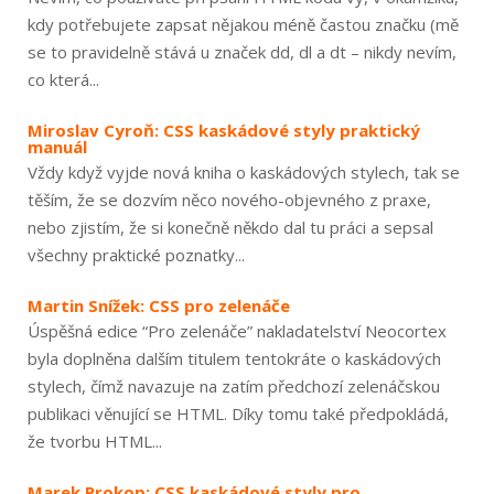
kdy potřebujete zapsat nějakou méně častou značku (mě
se to pravidelně stává u značek dd, dl a dt – nikdy nevím,
co která...
Miroslav Cyroň: CSS kaskádové styly praktický
manuál
Vždy když vyjde nová kniha o kaskádových stylech, tak se
těším, že se dozvím něco nového-objevného z praxe,
nebo zjistím, že si konečně někdo dal tu práci a sepsal
všechny praktické poznatky...
Martin Snížek: CSS pro zelenáče
Úspěšná edice “Pro zelenáče” nakladatelství Neocortex
byla doplněna dalším titulem tentokráte o kaskádových
stylech, čímž navazuje na zatím předchozí zelenáčskou
publikaci věnující se HTML. Díky tomu také předpokládá,
že tvorbu HTML...
Marek Prokop: CSS kaskádové styly pro