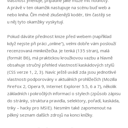
vlastnost jmenuje, případně jaké může mít hodnoty.
A právě v ten okamžik nastupuje na scénu buď web a
nebo kniha. Čím méně zkušenější kodér, tím častěji se
u něj tyto okamžiky vyskytují.
Pokud dáváte přednost knize před webem (například
když nejste při práci „online“), velmi dobře vám poslouží
recenzovaná miniknížečka. Je tenká (135 stran), malá
(formát B6), má praktickou kroužkovou vazbu a hlavně
obsahuje stručný přehled vlastností kaskádových stylů
(CSS verze 1, 2, 3). Navíc ještě uvádí zda jsou jednotlivé
vlastnosti podporovány v aktuálních prohlížečích (Mozilla
FireFox 2, Opera 9, Internet Explorer 5.5, 6 a 7), několik
základních i pokročilých informací o stylech (způsob zápisu
do stránky, struktura pravidla, selektory, pořadí, kaskáda,
triky – hacky pro MSIE). Nesmím také zapomenout na
pěkný seznam dalších zdrojů na konci knížky.