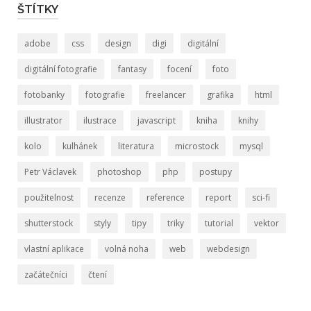
ŠTÍTKY
adobe
css
design
digi
digitální
digitální fotografie
fantasy
focení
foto
fotobanky
fotografie
freelancer
grafika
html
illustrator
ilustrace
javascript
kniha
knihy
kolo
kulhánek
literatura
microstock
mysql
Petr Václavek
photoshop
php
postupy
použitelnost
recenze
reference
report
sci-fi
shutterstock
styly
tipy
triky
tutorial
vektor
vlastní aplikace
volná noha
web
webdesign
začátečníci
čtení