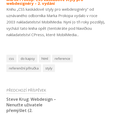
webdesignéry – 2. vydání
Knihu „CSS kaskádové styly pro webdesignéry“ od
uznávaného odborníka Marka Prokopa vydalo v roce
2003 nakladatelství MobilMedia. Nyní (o tři roky později),
vychází tato kniha opět (tentokráte pod hlavičkou
nakladatelství CPress, které MobilMedia...
css
do kapsy
html
reference
referenční příručka
styly
Navigace
PŘEDCHOZÍ PŘÍSPĚVEK
pro
Steve Krug: Webdesign –
Nenuťte uživatele
příspěvek
přemýšlet (2.