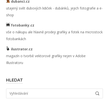
dubanci.cz
utajený svět dubových lidiček - dubánků, jejich fotografie a e-
shop
fotobanky.cz
vše o nákupu ale hlavně prodeji grafiky a fotek na microstock
fotobankách
ilustrator.cz
magazín o tvorbě vektorové grafiky nejen v Adobe
Illustratoru
HLEDAT
Hledat:
VYHLED