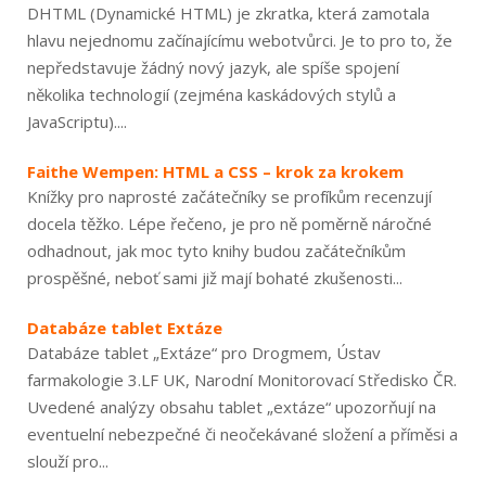
DHTML (Dynamické HTML) je zkratka, která zamotala
hlavu nejednomu začínajícímu webotvůrci. Je to pro to, že
nepředstavuje žádný nový jazyk, ale spíše spojení
několika technologií (zejména kaskádových stylů a
JavaScriptu)....
Faithe Wempen: HTML a CSS – krok za krokem
Knížky pro naprosté začátečníky se profíkům recenzují
docela těžko. Lépe řečeno, je pro ně poměrně náročné
odhadnout, jak moc tyto knihy budou začátečníkům
prospěšné, neboť sami již mají bohaté zkušenosti...
Databáze tablet Extáze
Databáze tablet „Extáze“ pro Drogmem, Ústav
farmakologie 3.LF UK, Narodní Monitorovací Středisko ČR.
Uvedené analýzy obsahu tablet „extáze“ upozorňují na
eventuelní nebezpečné či neočekávané složení a příměsi a
slouží pro...