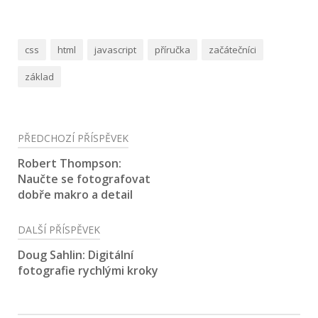
css
html
javascript
příručka
začátečníci
základ
Navigace
PŘEDCHOZÍ PŘÍSPĚVEK
pro
Robert Thompson:
Naučte se fotografovat
příspěvek
dobře makro a detail
DALŠÍ PŘÍSPĚVEK
Doug Sahlin: Digitální
fotografie rychlými kroky