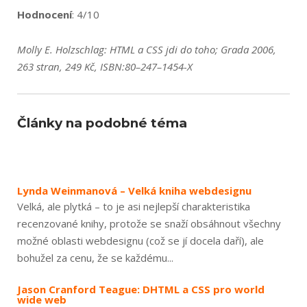
Hodnocení
: 4/10
Molly E. Holzschlag: HTML a CSS jdi do toho; Grada 2006,
263 stran, 249 Kč, ISBN:80–247–1454-X
Články na podobné téma
Lynda Weinmanová – Velká kniha webdesignu
Velká, ale plytká – to je asi nejlepší charakteristika
recenzované knihy, protože se snaží obsáhnout všechny
možné oblasti webdesignu (což se jí docela daří), ale
bohužel za cenu, že se každému...
Jason Cranford Teague: DHTML a CSS pro world
wide web