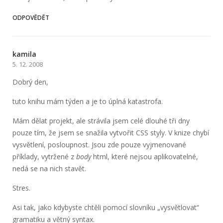
ODPOVĚDĚT
kamila
5. 12. 2008
Dobrý den,
tuto knihu mám týden a je to úplná katastrofa.
Mám dělat projekt, ale strávila jsem celé dlouhé tři dny
pouze tím, že jsem se snažila vytvořit CSS styly. V knize chybí
vysvětlení, posloupnost. Jsou zde pouze vyjmenované
příklady, vytržené z
body
html, které nejsou aplikovatelné,
nedá se na nich stavět.
Stres.
Asi tak, jako kdybyste chtěli pomocí slovníku „vysvětlovat“
gramatiku a větný syntax.