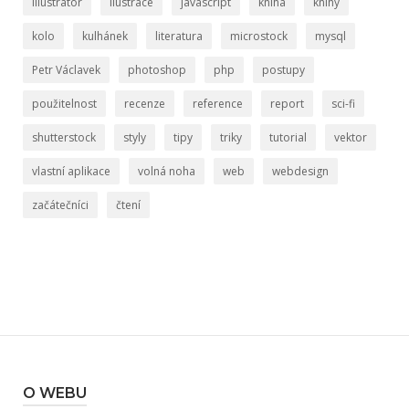
illustrator
ilustrace
javascript
kniha
knihy
kolo
kulhánek
literatura
microstock
mysql
Petr Václavek
photoshop
php
postupy
použitelnost
recenze
reference
report
sci-fi
shutterstock
styly
tipy
triky
tutorial
vektor
vlastní aplikace
volná noha
web
webdesign
začátečníci
čtení
O WEBU