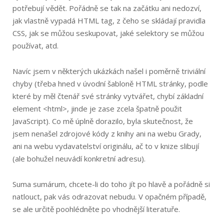
potřebují vědět. Pořádně se tak na začátku ani nedozví,
jak vlastně vypadá HTML tag, z čeho se skládají pravidla
CSS, jak se můžou seskupovat, jaké selektory se můžou
používat, atd.
Navíc jsem v některých ukázkách našel i poměrně triviální
chyby (třeba hned v úvodní šabloně HTML stránky, podle
které by měl čtenář své stránky vytvářet, chybí základní
element <html>, jinde je zase zcela špatně použit
JavaScript). Co mě úplně dorazilo, byla skutečnost, že
jsem nenašel zdrojové kódy z knihy ani na webu Grady,
ani na webu vydavatelství originálu, ač to v knize slibují
(ale bohužel neuvádí konkretní adresu).
Suma sumárum, chcete-li do toho jít po hlavě a pořádně si
natlouct, pak vás odrazovat nebudu. V opačném případě,
se ale určitě poohlédněte po vhodnější literatuře.