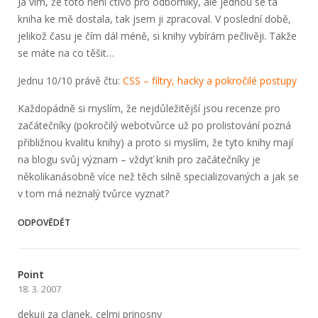
Já vím, že toto není čtivo pro odborníky, ale jednou se ta
kniha ke mě dostala, tak jsem ji zpracoval. V poslední době,
jelikož času je čím dál méně, si knihy vybírám pečlivěji. Takže
se máte na co těšit…
Jednu 10/10 právě čtu:
CSS – filtry, hacky a pokročilé postupy
Každopádně si myslím, že nejdůležitější jsou recenze pro
začátečníky (pokročilý webotvůrce už po prolistování pozná
přibližnou kvalitu knihy) a proto si myslím, že tyto knihy mají
na blogu svůj význam – vždyť knih pro začátečníky je
několikanásobně více než těch silně specializovaných a jak se
v tom má neznalý tvůrce vyznat?
ODPOVĚDĚT
Point
18. 3. 2007
dekuji za clanek, celmi prinosny