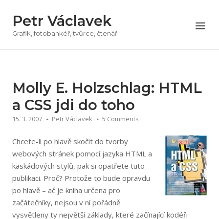
Přeskočit
Petr Václavek
na
Menu
obsah
Grafik, fotobankéř, tvůrce, čtenář
Molly E. Holzschlag: HTML
a CSS jdi do toho
15. 3. 2007
Petr Václavek
5 Comments
Chcete-li po hlavě skočit do tvorby
webových stránek pomocí jazyka HTML a
kaskádových stylů, pak si opatřete tuto
publikaci. Proč? Protože to bude opravdu
po hlavě – ač je kniha určena pro
začátečníky, nejsou v ní pořádně
vysvětleny ty největší základy, které začínající kodéři