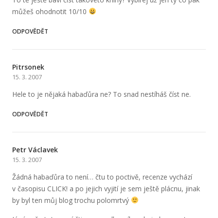
můžeš ohodnotit 10/10
ODPOVĚDĚT
Pitrsonek
15. 3. 2007
Hele to je nějaká habaďůra ne? To snad nestíháš číst ne.
ODPOVĚDĚT
Petr Václavek
15. 3. 2007
Žádná habaďůra to není… čtu to poctivě, recenze vychází
v časopisu CLICK! a po jejich vyjití je sem ještě plácnu, jinak
by byl ten můj blog trochu polomrtvý