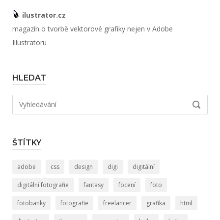
ilustrator.cz
magazín o tvorbě vektorové grafiky nejen v Adobe
Illustratoru
HLEDAT
Hledat:
VYHLED
ŠTÍTKY
adobe
css
design
digi
digitální
digitální fotografie
fantasy
focení
foto
fotobanky
fotografie
freelancer
grafika
html