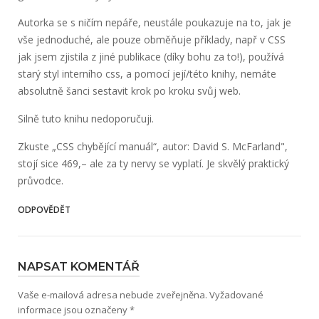
Autorka se s ničím nepáře, neustále poukazuje na to, jak je
vše jednoduché, ale pouze obměňuje příklady, např v CSS
jak jsem zjistila z jiné publikace (díky bohu za to!), používá
starý styl interního css, a pomocí její/této knihy, nemáte
absolutně šanci sestavit krok po kroku svůj web.
Silně tuto knihu nedoporučuji.
Zkuste „CSS chybějící manuál“, autor: David S. McFarland",
stojí sice 469,– ale za ty nervy se vyplatí. Je skvělý praktický
průvodce.
ODPOVĚDĚT
NAPSAT KOMENTÁŘ
Vaše e-mailová adresa nebude zveřejněna.
Vyžadované
informace jsou označeny
*