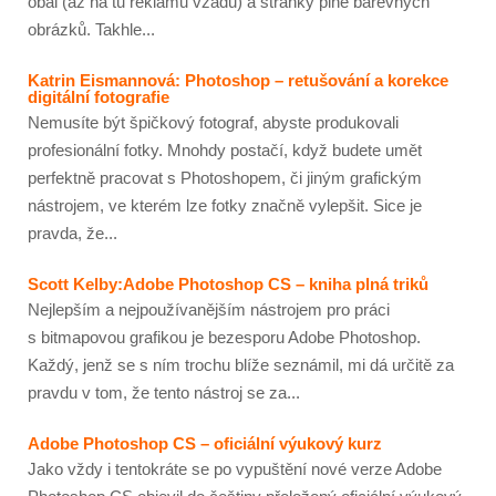
obal (až na tu reklamu vzadu) a stránky plné barevných
obrázků. Takhle...
Katrin Eismannová: Photoshop – retušování a korekce
digitální fotografie
Nemusíte být špičkový fotograf, abyste produkovali
profesionální fotky. Mnohdy postačí, když budete umět
perfektně pracovat s Photoshopem, či jiným grafickým
nástrojem, ve kterém lze fotky značně vylepšit. Sice je
pravda, že...
Scott Kelby:Adobe Photoshop CS – kniha plná triků
Nejlepším a nejpoužívanějším nástrojem pro práci
s bitmapovou grafikou je bezesporu Adobe Photoshop.
Každý, jenž se s ním trochu blíže seznámil, mi dá určitě za
pravdu v tom, že tento nástroj se za...
Adobe Photoshop CS – oficiální výukový kurz
Jako vždy i tentokráte se po vypuštění nové verze Adobe