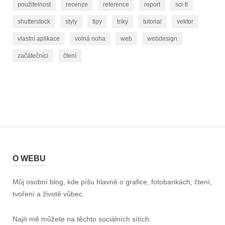
použitelnost
recenze
reference
report
sci-fi
shutterstock
styly
tipy
triky
tutorial
vektor
vlastní aplikace
volná noha
web
webdesign
začátečníci
čtení
O WEBU
Můj osobní blog, kde píšu hlavně o grafice, fotobankách, čtení,
tvoření a životě vůbec.
Najít mě můžete na těchto sociálních sítích: