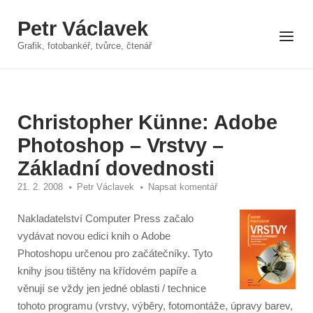
Přeskočit
Petr Václavek
na
Menu
obsah
Grafik, fotobankéř, tvůrce, čtenář
Christopher Künne: Adobe
Photoshop – Vrstvy –
Základní dovednosti
21. 2. 2008
Petr Václavek
Napsat komentář
Nakladatelství Computer Press začalo
vydávat novou edici knih o Adobe
Photoshopu určenou pro začátečníky. Tyto
knihy jsou tištěny na křídovém papíře a
věnují se vždy jen jedné oblasti / technice
tohoto programu (vrstvy, výběry, fotomontáže, úpravy barev,