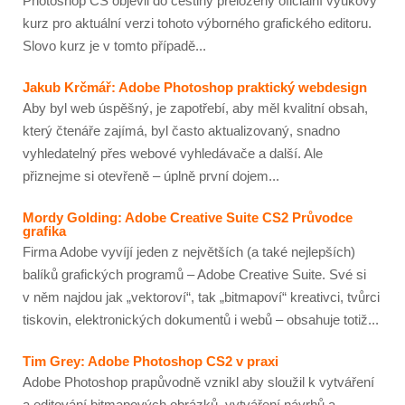
Photoshop CS objevil do češtiny přeložený oficiální výukový
kurz pro aktuální verzi tohoto výborného grafického editoru.
Slovo kurz je v tomto případě...
Jakub Krčmář: Adobe Photoshop praktický webdesign
Aby byl web úspěšný, je zapotřebí, aby měl kvalitní obsah,
který čtenáře zajímá, byl často aktualizovaný, snadno
vyhledatelný přes webové vyhledávače a další. Ale
přiznejme si otevřeně – úplně první dojem...
Mordy Golding: Adobe Creative Suite CS2 Průvodce
grafika
Firma Adobe vyvíjí jeden z největších (a také nejlepších)
balíků grafických programů – Adobe Creative Suite. Své si
v něm najdou jak „vektoroví“, tak „bitmapoví“ kreativci, tvůrci
tiskovin, elektronických dokumentů i webů – obsahuje totiž...
Tim Grey: Adobe Photoshop CS2 v praxi
Adobe Photoshop prapůvodně vznikl aby sloužil k vytváření
a editování bitmapových obrázků, vytváření návrhů a