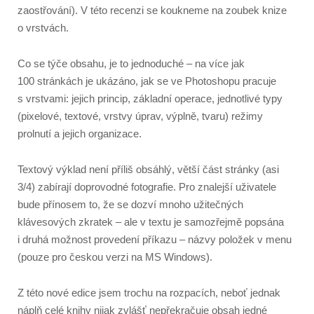
zaostřování). V této recenzi se koukneme na zoubek knize
o vrstvách.
Co se týče obsahu, je to jednoduché – na více jak
100 stránkách je ukázáno, jak se ve Photoshopu pracuje
s vrstvami: jejich princip, základní operace, jednotlivé typy
(pixelové, textové, vrstvy úprav, výplně, tvaru) režimy
prolnutí a jejich organizace.
Textový výklad není příliš obsáhlý, větší část stránky (asi
3/4) zabírají doprovodné fotografie. Pro znalejší uživatele
bude přínosem to, že se dozví mnoho užitečných
klávesových zkratek – ale v textu je samozřejmě popsána
i druhá možnost provedení příkazu – názvy položek v menu
(pouze pro českou verzi na MS Windows).
Z této nové edice jsem trochu na rozpacích, neboť jednak
náplň celé knihy nijak zvlášť nepřekračuje obsah jedné