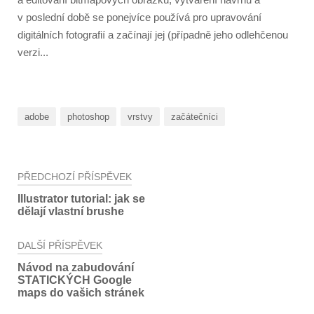
v poslední době se ponejvíce používá pro upravování
digitálních fotografií a začínají jej (případně jeho odlehčenou
verzi...
adobe
photoshop
vrstvy
začátečníci
Navigace
PŘEDCHOZÍ PŘÍSPĚVEK
pro
Illustrator tutorial: jak se
dělají vlastní brushe
příspěvek
DALŠÍ PŘÍSPĚVEK
Návod na zabudování
STATICKÝCH Google
maps do vašich stránek