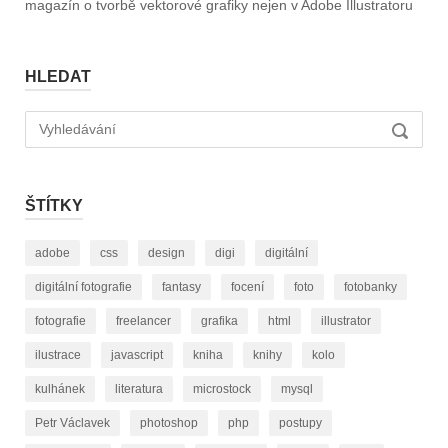
magazín o tvorbě vektorové grafiky nejen v Adobe Illustratoru
HLEDAT
Hledat:
VYHLED
ŠTÍTKY
adobe
css
design
digi
digitální
digitální fotografie
fantasy
focení
foto
fotobanky
fotografie
freelancer
grafika
html
illustrator
ilustrace
javascript
kniha
knihy
kolo
kulhánek
literatura
microstock
mysql
Petr Václavek
photoshop
php
postupy