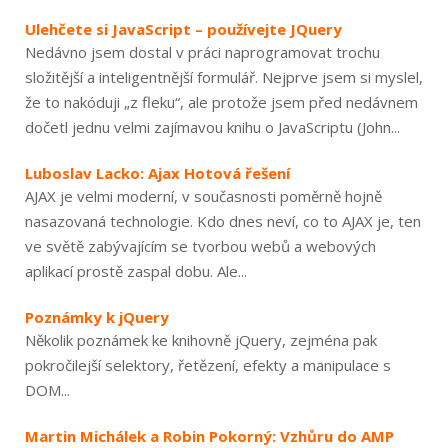
Ulehčete si JavaScript – používejte JQuery
Nedávno jsem dostal v práci naprogramovat trochu
složitější a inteligentnější formulář. Nejprve jsem si myslel,
že to nakóduji „z fleku“, ale protože jsem před nedávnem
dočetl jednu velmi zajímavou knihu o JavaScriptu (John...
Luboslav Lacko: Ajax Hotová řešení
AJAX je velmi moderní, v současnosti poměrně hojně
nasazovaná technologie. Kdo dnes neví, co to AJAX je, ten
ve světě zabývajícím se tvorbou webů a webových
aplikací prostě zaspal dobu. Ale...
Poznámky k jQuery
Několik poznámek ke knihovně jQuery, zejména pak
pokročilejší selektory, řetězení, efekty a manipulace s
DOM...
Martin Michálek a Robin Pokorný: Vzhůru do AMP