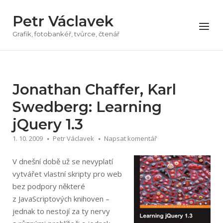
Přeskočit
Petr Václavek
na
Menu
obsah
Grafik, fotobankéř, tvůrce, čtenář
Jonathan Chaffer, Karl
Swedberg: Learning
jQuery 1.3
1. 10. 2009
Petr Václavek
Napsat komentář
V dnešní době už se nevyplatí
vytvářet vlastní skripty pro web
bez podpory některé
z JavaScriptových knihoven –
jednak to nestojí za ty nervy