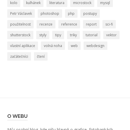
kolo
kulhánek
literatura
microstock
mysql
Petr Václavek
photoshop
php
postupy
použitelnost
recenze
reference
report
sci-fi
shutterstock
styly
tipy
triky
tutorial
vektor
vlastní aplikace
volná noha
web
webdesign
začátečníci
čtení
O WEBU
Můj osobní blog, kde píšu hlavně o grafice, fotobankách,