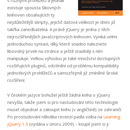
s různými prohlížeči a jednak
existuje spousta šikovných
knihoven obsahujících ty
nejdůležitější skripty, jejichž datová velikost je dnes již
takřka zanedbatelná. A právě jQuery je jedna z těch
nejrozšířenějších JavaScriptových knihoven. Vyniká velmi
jednoduchou syntaxí, díky které snadno naleznete
libovolný prvek na stránce a ještě snadněji s ním
manipuluje. Velkou výhodou je také množství dostupných
rozšiřujících pluginů, odstínění od problému kompatibility
jednotlivých prohlížečů a samozřejmě již zmíněné široké
rozšíření.
V českém jazyce bohužel ještě žádná kniha o jQuery
nevyšla, takže jsem si pro nastudování této technologie
musel objednat a zakoupit knihu (v angličtině) ze zahraničí.
Po prostudování několika recenzí padla volba na
Learning
jQuery 1.3
(vydána v únoru 2009) – koupil jsem si ji