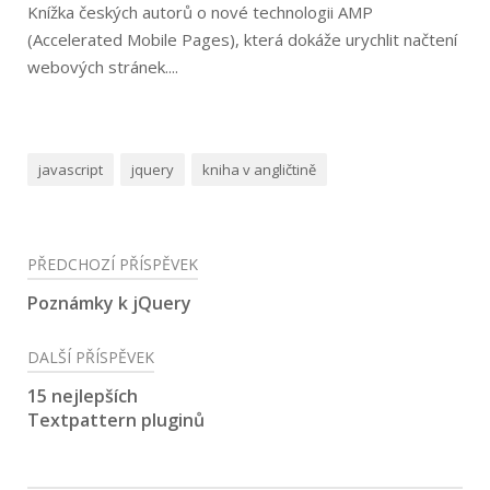
Knížka českých autorů o nové technologii AMP
(Accelerated Mobile Pages), která dokáže urychlit načtení
webových stránek....
javascript
jquery
kniha v angličtině
Navigace
PŘEDCHOZÍ PŘÍSPĚVEK
pro
Poznámky k jQuery
příspěvek
DALŠÍ PŘÍSPĚVEK
15 nejlepších
Textpattern pluginů