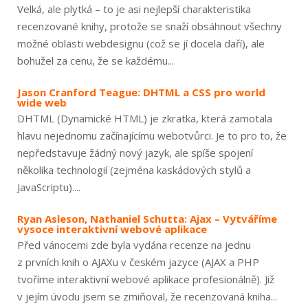
Velká, ale plytká – to je asi nejlepší charakteristika
recenzované knihy, protože se snaží obsáhnout všechny
možné oblasti webdesignu (což se jí docela daří), ale
bohužel za cenu, že se každému...
Jason Cranford Teague: DHTML a CSS pro world
wide web
DHTML (Dynamické HTML) je zkratka, která zamotala
hlavu nejednomu začínajícímu webotvůrci. Je to pro to, že
nepředstavuje žádný nový jazyk, ale spíše spojení
několika technologií (zejména kaskádových stylů a
JavaScriptu)....
Ryan Asleson, Nathaniel Schutta: Ajax – Vytváříme
vysoce interaktivní webové aplikace
Před vánocemi zde byla vydána recenze na jednu
z prvních knih o AJAXu v českém jazyce (AJAX a PHP
tvoříme interaktivní webové aplikace profesionálně). Již
v jejím úvodu jsem se zmiňoval, že recenzovaná kniha...