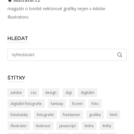
ilustrator.cz
magazín o tvorbě vektorové grafiky nejen v Adobe
Illustratoru
HLEDAT
Hledat:
VYHLED
ŠTÍTKY
adobe
css
design
digi
digitální
digitální fotografie
fantasy
focení
foto
fotobanky
fotografie
freelancer
grafika
html
illustrator
ilustrace
javascript
kniha
knihy