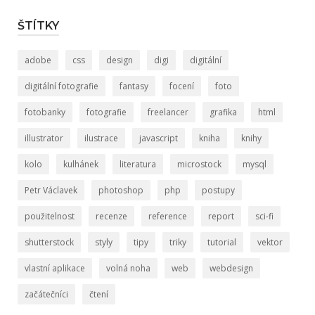
ŠTÍTKY
adobe
css
design
digi
digitální
digitální fotografie
fantasy
focení
foto
fotobanky
fotografie
freelancer
grafika
html
illustrator
ilustrace
javascript
kniha
knihy
kolo
kulhánek
literatura
microstock
mysql
Petr Václavek
photoshop
php
postupy
použitelnost
recenze
reference
report
sci-fi
shutterstock
styly
tipy
triky
tutorial
vektor
vlastní aplikace
volná noha
web
webdesign
začátečníci
čtení