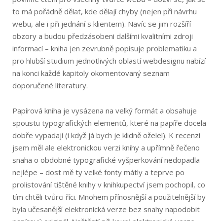
to má pořádně dělat, kde dělají chyby (nejen při návrhu
webu, ale i při jednání s klientem). Navíc se jim rozšíří
obzory a budou předzásobeni dalšími kvalitními zdroji
informací – kniha jen zevrubně popisuje problematiku a
pro hlubší studium jednotlivých oblastí webdesignu nabízí
na konci každé kapitoly okomentovaný seznam
doporučené literatury.
Papírová kniha je vysázena na velký formát a obsahuje
spoustu typografických elementů, které na papíře docela
dobře vypadají (i když já bych je klidně oželel). K recenzi
jsem měl ale elektronickou verzi knihy a upřímně řečeno
snaha o obdobné typografické vyšperkování nedopadla
nejlépe – dost mě ty velké fonty mátly a teprve po
prolistování tištěné knihy v knihkupectví jsem pochopil, co
tím chtěli tvůrci říci. Mnohem přínosnější a použitelnější by
byla učesanější elektronická verze bez snahy napodobit