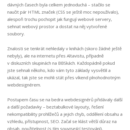
dávných časech byla celkem jednoduchá – stačilo se
naučit pár HTML značek (CSS se ještě moc nepoužívalo),
alespoň trochu pochopit jak fungují webové servery,
sehnat webový prostor a dostat na něj vytvořené
soubory.
Znalosti se tenkrát nehledaly v knihách (skoro žádné ještě
nebyly), ale na internetu přes Altavistu, případně
v diskuzních skupinách na BBSkách. Každopádně pokud
jste sehnali někoho, kdo vám tyto základy vysvětlil a
ukázal, tak jste se mohli stát přes víkend plnohodnotným
webdesignérem.
Postupem času se na bedra webdesignérů přidávaly další
a další požadavky – beztabulkové layouty, řešení
nekompatibility prohlížečů a jejich chyb, oddělení obsahu a
vzhledu, přístupnost, SEO. Začal se klást větší důraz na
obsah, použitelnost (s tím související testování),