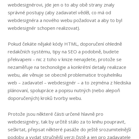
webdesignérovi, jde jen o to aby obě strany znaly
správné postupy (aby zadavatel věděl, co má od
webdesignéra a nového webu požadovat a aby to byl
webdesignér schopen realizovat).
Pokud čekáte nějaké kódy HTML, doporučení ohledně
redakčních systému, tipy na SEO a podobně, budete
překvapeni – nic z toho v knize nenajdete, protože se
nezaměřuje na techonoligie a konkrétní detaily realizace
webu, ale věnuje se obecně problematice trojuhelníku
web – zadavatel – webdesignér – a to zejména z hlediska
plánovaní, spolupráce a popisu nutných (nebo alepoň
doporučených) kroků tvorby webu.
Protože jsou některé části určené hlavně pro
webdesignéry, tak by určitě stálo za to knihu poupravit,
seškrtat, přepsat některé pasáže do ještě srozumitelnější
podoby a vydat stručnější verzi čistě a jen pro zadavatele