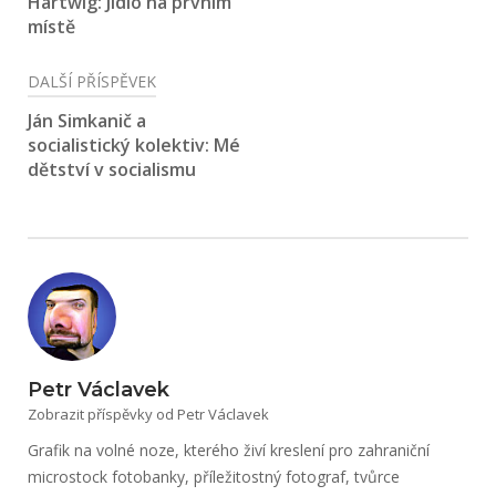
Hartwig: Jídlo na prvním
příspěvek
místě
DALŠÍ PŘÍSPĚVEK
Ján Simkanič a
socialistický kolektiv: Mé
dětství v socialismu
Petr Václavek
Zobrazit příspěvky od Petr Václavek
Grafik na volné noze, kterého živí kreslení pro zahraniční
microstock fotobanky, příležitostný fotograf, tvůrce