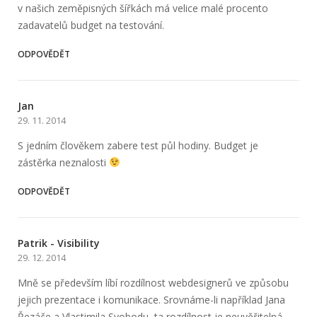
v našich zeměpisných šířkách má velice malé procento
zadavatelů budget na testování.
ODPOVĚDĚT
Jan
29. 11. 2014
S jedním člověkem zabere test půl hodiny. Budget je
zástěrka neznalosti
ODPOVĚDĚT
Patrik - Visibility
29. 12. 2014
Mně se především líbí rozdílnost webdesignerů ve způsobu
jejich prezentace i komunikace. Srovnáme-li například Jana
Řezáče a Vlastimila Svobodu, ta rozdílnost je neuvěřitelná.