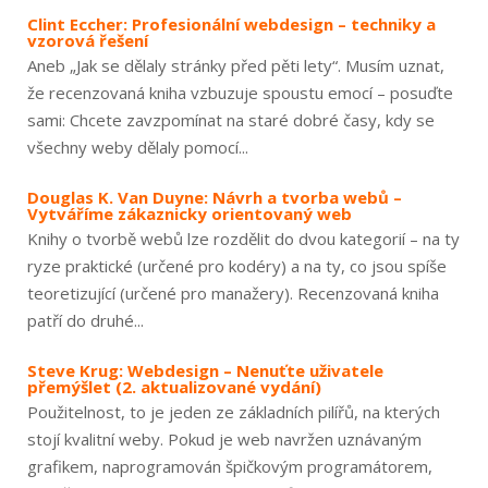
Clint Eccher: Profesionální webdesign – techniky a
vzorová řešení
Aneb „Jak se dělaly stránky před pěti lety“. Musím uznat,
že recenzovaná kniha vzbuzuje spoustu emocí – posuďte
sami: Chcete zavzpomínat na staré dobré časy, kdy se
všechny weby dělaly pomocí...
Douglas K. Van Duyne: Návrh a tvorba webů –
Vytváříme zákaznicky orientovaný web
Knihy o tvorbě webů lze rozdělit do dvou kategorií – na ty
ryze praktické (určené pro kodéry) a na ty, co jsou spíše
teoretizující (určené pro manažery). Recenzovaná kniha
patří do druhé...
Steve Krug: Webdesign – Nenuťte uživatele
přemýšlet (2. aktualizované vydání)
Použitelnost, to je jeden ze základních pilířů, na kterých
stojí kvalitní weby. Pokud je web navržen uznávaným
grafikem, naprogramován špičkovým programátorem,