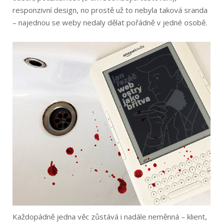
responzivní design, no prostě už to nebyla taková sranda
– najednou se weby nedaly dělat pořádně v jedné osobě.
Každopádně jedna věc zůstává i nadále neměnná – klient,