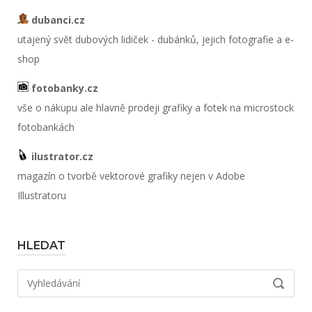
dubanci.cz
utajený svět dubových lidiček - dubánků, jejich fotografie a e-
shop
fotobanky.cz
vše o nákupu ale hlavně prodeji grafiky a fotek na microstock
fotobankách
ilustrator.cz
magazín o tvorbě vektorové grafiky nejen v Adobe
Illustratoru
HLEDAT
Hledat:
VYHLED