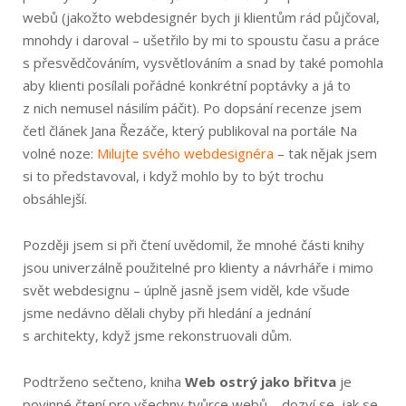
webů (jakožto webdesignér bych ji klientům rád půjčoval,
mnohdy i daroval – ušetřilo by mi to spoustu času a práce
s přesvědčováním, vysvětlováním a snad by také pomohla
aby klienti posílali pořádné konkrétní poptávky a já to
z nich nemusel násilím páčit). Po dopsání recenze jsem
četl článek Jana Řezáče, který publikoval na portále Na
volné noze:
Milujte svého webdesignéra
– tak nějak jsem
si to představoval, i když mohlo by to být trochu
obsáhlejší.
Později jsem si při čtení uvědomil, že mnohé části knihy
jsou univerzálně použitelné pro klienty a návrháře i mimo
svět webdesignu – úplně jasně jsem viděl, kde všude
jsme nedávno dělali chyby při hledání a jednání
s architekty, když jsme rekonstruovali dům.
Podtrženo sečteno, kniha
Web ostrý jako břitva
je
povinné čtení pro všechny tvůrce webů – dozví se, jak se