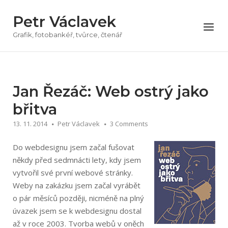
Přeskočit
Petr Václavek
na
Menu
obsah
Grafik, fotobankéř, tvůrce, čtenář
Jan Řezáč: Web ostrý jako
břitva
13. 11. 2014
Petr Václavek
3 Comments
Do webdesignu jsem začal fušovat
někdy před sedmnácti lety, kdy jsem
vytvořil své první webové stránky.
Weby na zakázku jsem začal vyrábět
o pár měsíců později, nicméně na plný
úvazek jsem se k webdesignu dostal
až v roce 2003. Tvorba webů v oněch