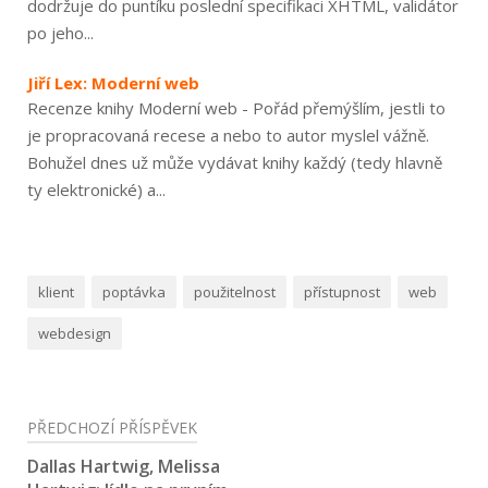
dodržuje do puntíku poslední specifikaci XHTML, validátor
po jeho...
Jiří Lex: Moderní web
Recenze knihy Moderní web - Pořád přemýšlím, jestli to
je propracovaná recese a nebo to autor myslel vážně.
Bohužel dnes už může vydávat knihy každý (tedy hlavně
ty elektronické) a...
klient
poptávka
použitelnost
přístupnost
web
webdesign
Navigace
PŘEDCHOZÍ PŘÍSPĚVEK
pro
Dallas Hartwig, Melissa