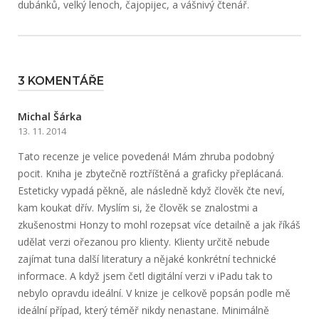
dubánků, velký lenoch, čajopijec, a vášnivý čtenář.
3 KOMENTÁŘE
Michal Šárka
13. 11. 2014
Tato recenze je velice povedená! Mám zhruba podobný
pocit. Kniha je zbytečně roztříštěná a graficky přeplácaná.
Esteticky vypadá pěkně, ale následně když člověk čte neví,
kam koukat dřív. Myslím si, že člověk se znalostmi a
zkušenostmi Honzy to mohl rozepsat více detailně a jak říkáš
udělat verzi ořezanou pro klienty. Klienty určitě nebude
zajímat tuna další literatury a nějaké konkrétní technické
informace. A když jsem četl digitální verzi v iPadu tak to
nebylo opravdu ideální. V knize je celkově popsán podle mě
ideální případ, který téměř nikdy nenastane. Minimálně