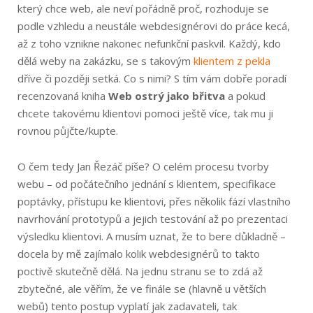
který chce web, ale neví pořádně proč, rozhoduje se
podle vzhledu a neustále webdesignérovi do práce kecá,
až z toho vznikne nakonec nefunkční paskvil. Každý, kdo
dělá weby na zakázku, se s takovým
klientem z pekla
dříve či později setká. Co s nimi? S tím vám dobře poradí
recenzovaná kniha
Web ostrý jako břitva
a pokud
chcete takovému klientovi pomoci ještě více, tak mu ji
rovnou půjčte/kupte.
O čem tedy Jan Řezáč píše? O celém procesu tvorby
webu – od počátečního jednání s klientem, specifikace
poptávky, přístupu ke klientovi, přes několik fází vlastního
navrhování prototypů a jejich testování až po prezentaci
výsledku klientovi. A musím uznat, že to bere důkladně –
docela by mě zajímalo kolik webdesignérů to takto
poctivě skutečně dělá. Na jednu stranu se to zdá až
zbytečné, ale věřím, že ve finále se (hlavně u větších
webů) tento postup vyplatí jak zadavateli, tak