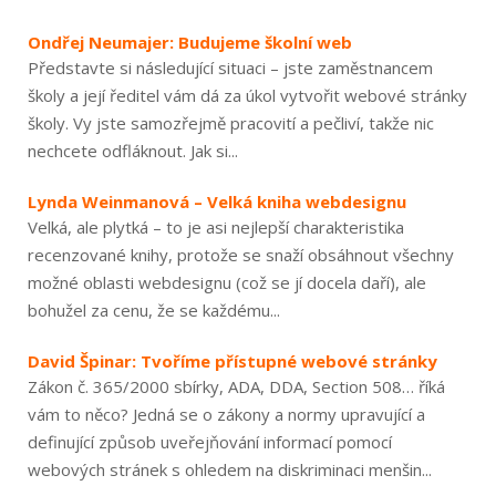
Ondřej Neumajer: Budujeme školní web
Představte si následující situaci – jste zaměstnancem
školy a její ředitel vám dá za úkol vytvořit webové stránky
školy. Vy jste samozřejmě pracovití a pečliví, takže nic
nechcete odfláknout. Jak si...
Lynda Weinmanová – Velká kniha webdesignu
Velká, ale plytká – to je asi nejlepší charakteristika
recenzované knihy, protože se snaží obsáhnout všechny
možné oblasti webdesignu (což se jí docela daří), ale
bohužel za cenu, že se každému...
David Špinar: Tvoříme přístupné webové stránky
Zákon č. 365/2000 sbírky, ADA, DDA, Section 508… říká
vám to něco? Jedná se o zákony a normy upravující a
definující způsob uveřejňování informací pomocí
webových stránek s ohledem na diskriminaci menšin...