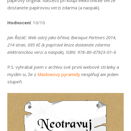
papírový originál. Naštěstí při koupi elektronické verze
dostanete papírovou verzi zdarma (a naopak).
Hodnocení
: 10/10
Jan Řezáč: Web ostrý jako břitva; Baroque Partners 2014,
214 stran, 695 Kč (k papírové knize dostanete zdarma
elektronickou verzi a naopak), ISBN: 978–80–87923–01–6
P.S. vyhrabal jsem v archívu své první webové stránky a
myslím si, že z
Maslowovy pyramidy
nesplňují ani jeden
stupeň: