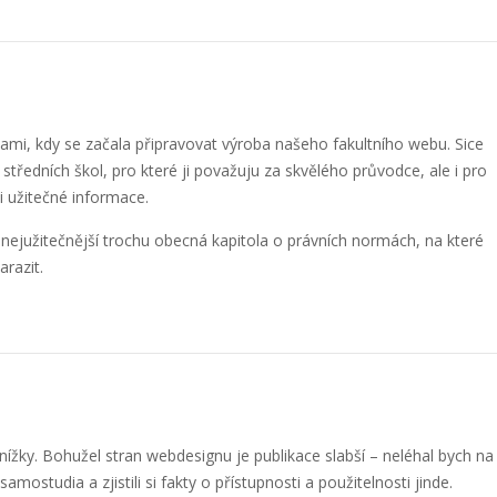
inami, kdy se začala připravovat výroba našeho fakultního webu. Sice
tředních škol, pro které ji považuju za skvělého průvodce, ale i pro
mi užitečné informace.
južitečnější trochu obecná kapitola o právních normách, na které
razit.
nížky. Bohužel stran webdesignu je publikace slabší – neléhal bych na
mostudia a zjistili si fakty o přístupnosti a použitelnosti jinde.