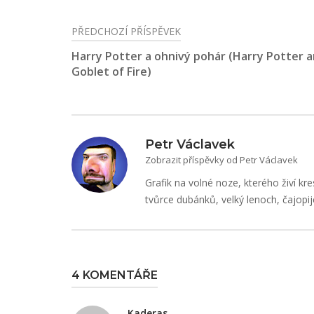
PŘEDCHOZÍ PŘÍSPĚVEK
Navigace
Harry Potter a ohnivý pohár (Harry Potter 
pro
Goblet of Fire)
příspěvek
Petr Václavek
Zobrazit příspěvky od Petr Václavek
Grafik na volné noze, kterého živí kre
tvůrce dubánků, velký lenoch, čajopij
4 KOMENTÁŘE
Kaderas