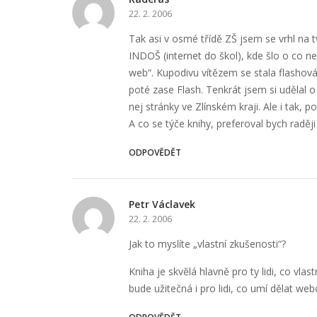
22. 2. 2006
Tak asi v osmé třídě ZŠ jsem se vrhl na
INDOŠ (internet do škol), kde šlo o co ne
web“. Kupodivu vítězem se stala flashová 
poté zase Flash. Tenkrát jsem si udělal
nej stránky ve Zlínském kraji. Ale i tak, 
A co se týče knihy, preferoval bych raděj
ODPOVĚDĚT
Petr Václavek
22. 2. 2006
Jak to myslíte „vlastní zkušenosti“?
Kniha je skvělá hlavně pro ty lidi, co vl
bude užitečná i pro lidi, co umí dělat we