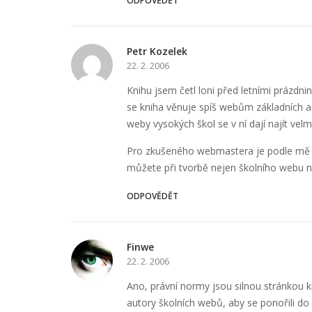
ODPOVĚDĚT
Petr Kozelek
22. 2. 2006
Knihu jsem četl loni před letními prázdn
se kniha věnuje spíš webům základních a s
weby vysokých škol se v ní dají najít vel
Pro zkušeného webmastera je podle mě ne
můžete při tvorbě nejen školního webu na
ODPOVĚDĚT
Finwe
22. 2. 2006
Ano, právní normy jsou silnou stránkou k
autory školních webů, aby se ponořili do sa