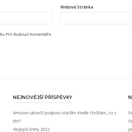
Webová Stránka
ánku Pro Budoucí Komentáře.
NEJNOVĚJŠÍ PŘÍSPĚVKY
N
Amazon ukončil podporu starším Kindle čtečkám, co s
P
tím?
O
Nejlepší knihy 2022
J