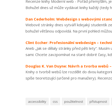
Recenze knihy Moderní web - Pořád přemýšlím, jes
Bohužel dnes už může vydávat knihy každý (tedy hla
Dan Cederholm: Webdesign s webovými stan
Webové stránky dnes vytváří kdejaký studentík ze
bohužel většinou odpovídá. Na první pohled můžou 
Clint Eccher: Profesionální webdesign – techn
Aneb „Jak se dělaly stránky před pěti lety“. Musí
sami: Chcete zavzpomínat na staré dobré časy, kd
Douglas K. Van Duyne: Návrh a tvorba webů 
Knihy o tvorbě webů lze rozdělit do dvou kategorií 
spíše teoretizující (určené pro manažery). Recenzov
accessibility
css
použitelnost
přístupnost