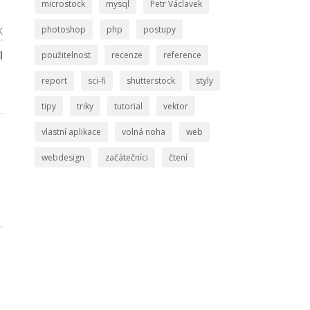
microstock
mysql
Petr Václavek
photoshop
php
postupy
K
l
použitelnost
recenze
reference
report
sci-fi
shutterstock
styly
tipy
triky
tutorial
vektor
vlastní aplikace
volná noha
web
webdesign
začátečníci
čtení