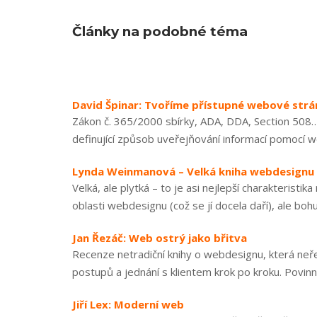
Články na podobné téma
David Špinar: Tvoříme přístupné webové strá
Zákon č. 365/2000 sbírky, ADA, DDA, Section 508… 
definující způsob uveřejňování informací pomocí w
Lynda Weinmanová – Velká kniha webdesignu
Velká, ale plytká – to je asi nejlepší charakteris
oblasti webdesignu (což se jí docela daří), ale boh
Jan Řezáč: Web ostrý jako břitva
Recenze netradiční knihy o webdesignu, která neře
postupů a jednání s klientem krok po kroku. Povin
Jiří Lex: Moderní web