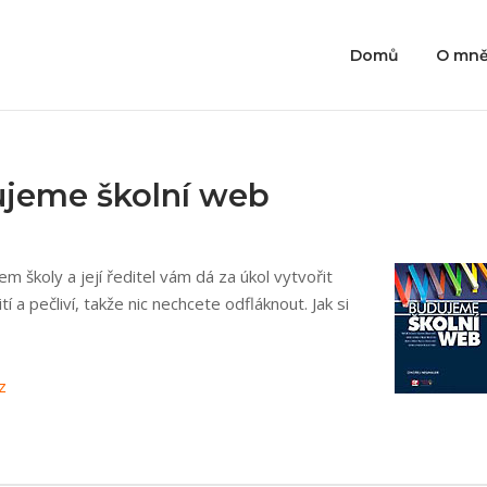
Domů
O mn
ujeme školní web
m školy a její ředitel vám dá za úkol vytvořit
a pečliví, takže nic nechcete odfláknout. Jak si
z