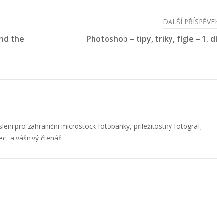
DALŠÍ PŘÍSPĚVE
and the
Photoshop – tipy, triky, fígle – 1. dí
slení pro zahraniční microstock fotobanky, příležitostný fotograf,
ec, a vášnivý čtenář.