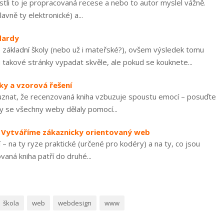
tli to je propracovaná recese a nebo to autor myslel vážně.
vně ty elektronické) a...
dardy
 základní školy (nebo už i mateřské?), ovšem výsledek tomu
takové stránky vypadat skvěle, ale pokud se kouknete...
iky a vzorová řešení
m uznat, že recenzovaná kniha vzbuzuje spoustu emocí – posuďte
y se všechny weby dělaly pomocí...
– Vytváříme zákaznicky orientovaný web
– na ty ryze praktické (určené pro kodéry) a na ty, co jsou
aná kniha patří do druhé...
škola
web
webdesign
www