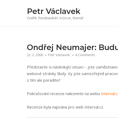
Přeskočit
Petr Václavek
na
obsah
Grafik, fotobankéř, tvůrce, čtenář
Ondřej Neumajer: Bud
22. 2. 2006
Petr Václavek
4 Comments
Představte si následující situaci – jste zaměstnance
webové stránky školy. Vy jste samozřejmě pracovití 
s tím ale poradíte?
Pokračování recenze naleznete na webu
Interval.c
Recenze byla napsána pro web Interval.cz.