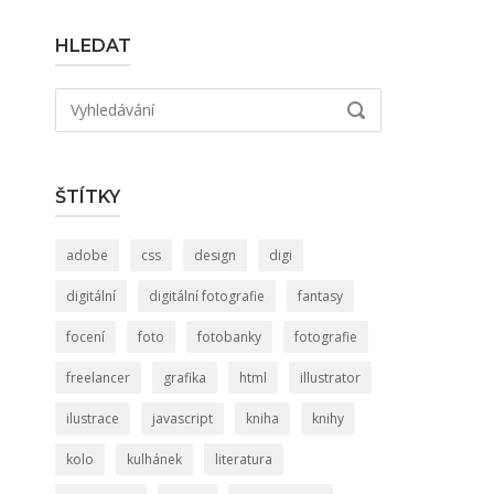
HLEDAT
Hledat:
VYHLEDÁVÁNÍ
ŠTÍTKY
adobe
css
design
digi
digitální
digitální fotografie
fantasy
focení
foto
fotobanky
fotografie
freelancer
grafika
html
illustrator
ilustrace
javascript
kniha
knihy
kolo
kulhánek
literatura