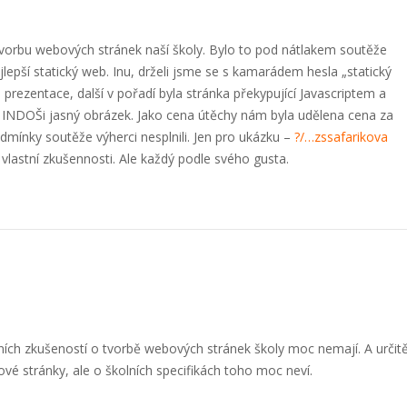
 tvorbu webových stránek naší školy. Bylo to pod nátlakem soutěže
jlepší statický web. Inu, drželi jsme se s kamarádem hesla „statický
prezentace, další v pořadí byla stránka překypující Javascriptem a
 o INDOŠi jasný obrázek. Jako cena útěchy nám byla udělena cena za
podmínky soutěže výherci nesplnili. Jen pro ukázku –
?/…zssafarikova
i vlastní zkušennosti. Ale každý podle svého gusta.
astních zkušeností o tvorbě webových stránek školy moc nemají. A určit
bové stránky, ale o školních specifikách toho moc neví.