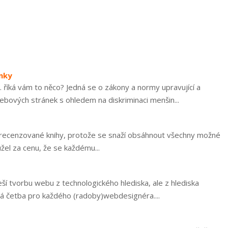
nky
říká vám to něco? Jedná se o zákony a normy upravující a
ebových stránek s ohledem na diskriminaci menšin...
tika recenzované knihy, protože se snaží obsáhnout všechny možné
užel za cenu, že se každému...
ší tvorbu webu z technologického hlediska, ale z hlediska
ná četba pro každého (radoby)webdesignéra....