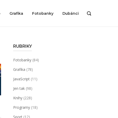
ě
Grafika
Fotobanky
Dubánci
OPEN
SEARCH
BAR
RUBRIKY
Fotobanky
(84)
Grafika
(78)
JavaScript
(11)
Jen tak
(98)
Knihy
(228)
Programy
(18)
Sport
(12)