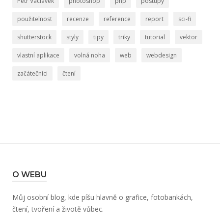
Petr Václavek
photoshop
php
postupy
použitelnost
recenze
reference
report
sci-fi
shutterstock
styly
tipy
triky
tutorial
vektor
vlastní aplikace
volná noha
web
webdesign
začátečníci
čtení
O WEBU
Můj osobní blog, kde píšu hlavně o grafice, fotobankách,
čtení, tvoření a životě vůbec.