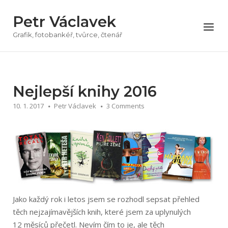
Přeskočit
Petr Václavek
na
Menu
obsah
Grafik, fotobankéř, tvůrce, čtenář
Nejlepší knihy 2016
10. 1. 2017
Petr Václavek
3 Comments
Jako každý rok i letos jsem se rozhodl sepsat přehled
těch nejzajímavějších knih, které jsem za uplynulých
12 měsíců přečetl. Nevím čím to je, ale těch