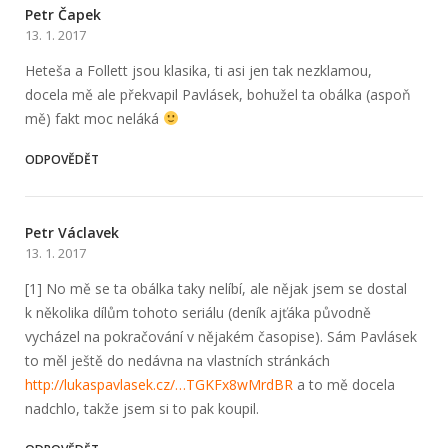
Petr Čapek
13. 1. 2017
Heteša a Follett jsou klasika, ti asi jen tak nezklamou,
docela mě ale překvapil Pavlásek, bohužel ta obálka (aspoň
mě) fakt moc neláká
ODPOVĚDĚT
Petr Václavek
13. 1. 2017
[1] No mě se ta obálka taky nelíbí, ale nějak jsem se dostal
k několika dílům tohoto seriálu (deník ajťáka původně
vycházel na pokračování v nějakém časopise). Sám Pavlásek
to měl ještě do nedávna na vlastních stránkách
http://lukaspa­vlasek.cz/…TGKFx8w­MrdBR
a to mě docela
nadchlo, takže jsem si to pak koupil.