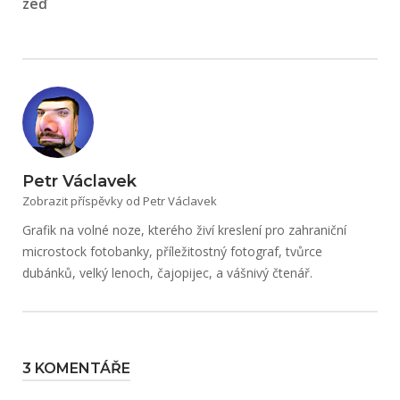
zeď
Petr Václavek
Zobrazit příspěvky od Petr Václavek
Grafik na volné noze, kterého živí kreslení pro zahraniční
microstock fotobanky, příležitostný fotograf, tvůrce
dubánků, velký lenoch, čajopijec, a vášnivý čtenář.
3 KOMENTÁŘE