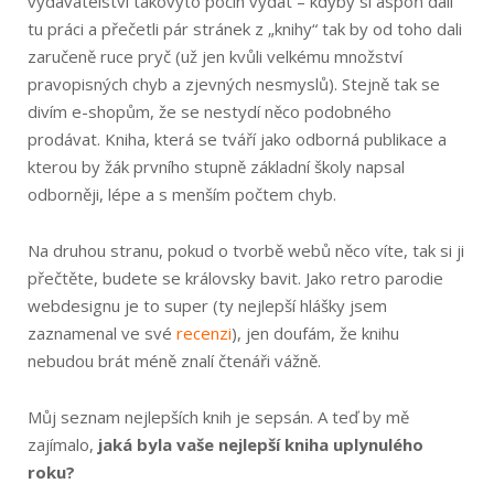
vydavatelství takovýto počin vydat – kdyby si aspoň dali
tu práci a přečetli pár stránek z „knihy“ tak by od toho dali
zaručeně ruce pryč (už jen kvůli velkému množství
pravopisných chyb a zjevných nesmyslů). Stejně tak se
divím e-shopům, že se nestydí něco podobného
prodávat. Kniha, která se tváří jako odborná publikace a
kterou by žák prvního stupně základní školy napsal
odborněji, lépe a s menším počtem chyb.
Na druhou stranu, pokud o tvorbě webů něco víte, tak si ji
přečtěte, budete se královsky bavit. Jako retro parodie
webdesignu je to super (ty nejlepší hlášky jsem
zaznamenal ve své
recenzi
), jen doufám, že knihu
nebudou brát méně znalí čtenáři vážně.
Můj seznam nejlepších knih je sepsán. A teď by mě
zajímalo,
jaká byla vaše nejlepší kniha uplynulého
roku?