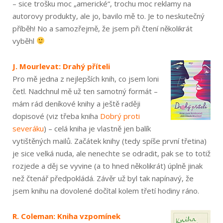
– sice trošku moc „americké“, trochu moc reklamy na
autorovy produkty, ale jo, bavilo mě to. Je to neskutečný
příběh! No a samozřejmě, že jsem při čtení několikrát
vyběhl
J. Mourlevat: Drahý příteli
Pro mě jedna z nejlepších knih, co jsem loni
četl. Nadchnul mě už ten samotný formát –
mám rád deníkové knihy a ještě raději
dopisové (viz třeba kniha
Dobrý proti
severáku
) – celá kniha je vlastně jen balík
vytištěných mailů. Začátek knihy (tedy spíše první třetina)
je sice velká nuda, ale nenechte se odradit, pak se to totiž
rozjede a děj se vyvine (a to hned několikrát) úplně jinak
než čtenář předpokládá. Závěr už byl tak napínavý, že
jsem knihu na dovolené dočítal kolem třetí hodiny ráno.
R. Coleman: Kniha vzpomínek