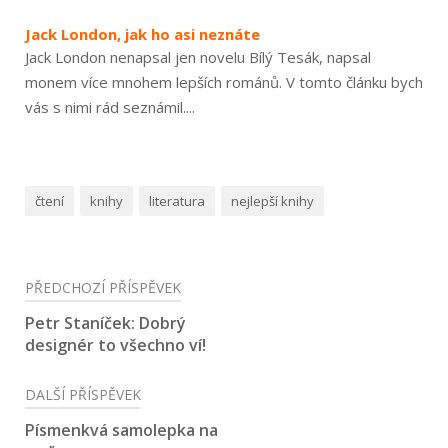
Jack London, jak ho asi neznáte
Jack London nenapsal jen novelu Bílý Tesák, napsal
monem více mnohem lepších románů. V tomto článku bych
vás s nimi rád seznámil....
čtení
knihy
literatura
nejlepší knihy
Navigace
PŘEDCHOZÍ PŘÍSPĚVEK
pro
Petr Staníček: Dobrý
designér to všechno ví!
příspěvek
DALŠÍ PŘÍSPĚVEK
Písmenkvá samolepka na