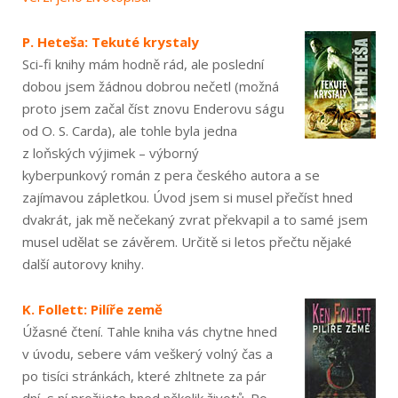
P. Heteša: Tekuté krystaly
Sci-fi knihy mám hodně rád, ale poslední
dobou jsem žádnou dobrou nečetl (možná
proto jsem začal číst znovu Enderovu ságu
od O. S. Carda), ale tohle byla jedna
z loňských výjimek – výborný
kyberpunkový román z pera českého autora a se
zajímavou zápletkou. Úvod jsem si musel přečíst hned
dvakrát, jak mě nečekaný zvrat překvapil a to samé jsem
musel udělat se závěrem. Určitě si letos přečtu nějaké
další autorovy knihy.
K. Follett: Pilíře země
Úžasné čtení. Tahle kniha vás chytne hned
v úvodu, sebere vám veškerý volný čas a
po tisíci stránkách, které zhltnete za pár
dní, s ní prožijete hned několik životů. Po