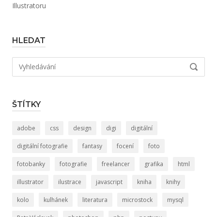
Illustratoru
HLEDAT
Hledat:
VYHLED
ŠTÍTKY
adobe
css
design
digi
digitální
digitální fotografie
fantasy
focení
foto
fotobanky
fotografie
freelancer
grafika
html
illustrator
ilustrace
javascript
kniha
knihy
kolo
kulhánek
literatura
microstock
mysql