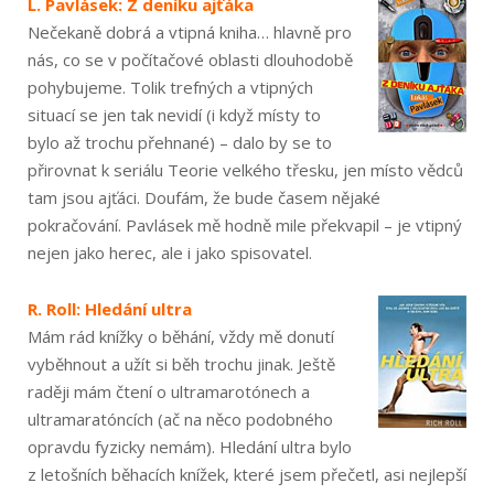
L. Pavlásek: Z deníku ajťáka
Nečekaně dobrá a vtipná kniha… hlavně pro
nás, co se v počítačové oblasti dlouhodobě
pohybujeme. Tolik trefných a vtipných
situací se jen tak nevidí (i když místy to
bylo až trochu přehnané) – dalo by se to
přirovnat k seriálu Teorie velkého třesku, jen místo vědců
tam jsou ajťáci. Doufám, že bude časem nějaké
pokračování. Pavlásek mě hodně mile překvapil – je vtipný
nejen jako herec, ale i jako spisovatel.
R. Roll: Hledání ultra
Mám rád knížky o běhání, vždy mě donutí
vyběhnout a užít si běh trochu jinak. Ještě
raději mám čtení o ultramarotónech a
ultramaratóncích (ač na něco podobného
opravdu fyzicky nemám). Hledání ultra bylo
z letošních běhacích knížek, které jsem přečetl, asi nejlepší