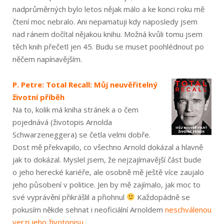
nadprůměrných bylo letos nějak málo a ke konci roku mě
čtení moc nebralo. Ani nepamatuji kdy naposledy jsem
nad ránem dočítal nějakou knihu. Možná kvůli tomu jsem
těch knih přečetl jen 45. Budu se muset poohlédnout po
něčem napínavějším.
P. Petre: Total Recall: Můj neuvěřitelný
životní příběh
Na to, kolik má kniha stránek a o čem
pojednává (životopis Arnolda
Schwarzeneggera) se četla velmi dobře.
Dost mě překvapilo, co všechno Arnold dokázal a hlavně
jak to dokázal. Myslel jsem, že nejzajímavější část bude
o jeho herecké kariéře, ale osobně mě ještě více zaujalo
jeho působení v politice. Jen by mě zajímalo, jak moc to
své vyprávění přikrášlil a přiohnul
Každopádně se
pokusím někde sehnat i neoficiální Arnoldem
neschválenou
verzi jeho životopisu
.