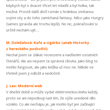
kdybych byl o dvacet třicet let mladší a byl holka, tak
možná. Prostě další dívčí román s hrdinkou zmítanou
svými city a do toho zamíchaná fantasy. Něco jako Hungry
Games (pravda ale trochu lepší). No nic, pokračování si
určitě nechám ujít….
M. Doležalová: Kafe a cigárko (aneb Historky
z hereckého podsvětí)
Nechal jsem se zlákat recenzemi a nadšením ostatních
čtenářů. Ale asi nejsem ta správná cílovka. Jako blog to
mohlo fungovat, ale jako knížka už moc ne. Někde ve
třetině jsem ji odložil a nedočetl.
J. Lex: Moderní web
V dnešní době si může vydat elektronickou knihu každý,
proto se ani nepodivuji nad tím, že výše uvedené dílo
vzniklo. Co ale nechápu je, jak mohlo byť jen začínající