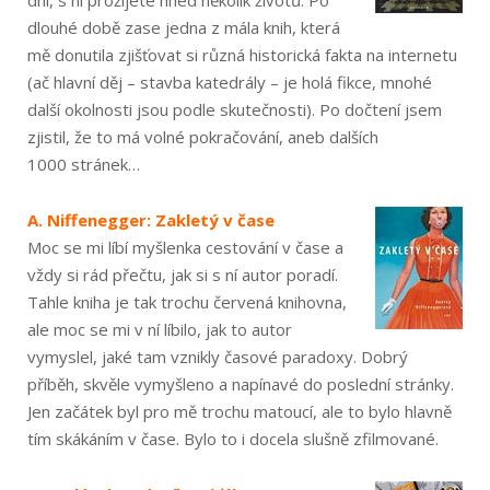
dlouhé době zase jedna z mála knih, která
mě donutila zjišťovat si různá historická fakta na internetu
(ač hlavní děj – stavba katedrály – je holá fikce, mnohé
další okolnosti jsou podle skutečnosti). Po dočtení jsem
zjistil, že to má volné pokračování, aneb dalších
1000 stránek…
A. Niffenegger: Zakletý v čase
Moc se mi líbí myšlenka cestování v čase a
vždy si rád přečtu, jak si s ní autor poradí.
Tahle kniha je tak trochu červená knihovna,
ale moc se mi v ní líbilo, jak to autor
vymyslel, jaké tam vznikly časové paradoxy. Dobrý
příběh, skvěle vymyšleno a napínavé do poslední stránky.
Jen začátek byl pro mě trochu matoucí, ale to bylo hlavně
tím skákáním v čase. Bylo to i docela slušně zfilmované.