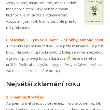
Místy vtipné, místy smutné, ale rozhodně
moc dobré čtení. Silný příběh o hlavní
hrdince a jejím životě s alzheimerem.
Rozuzlení jsem tak trochu tušil, ale přesto
mě překvapilo…
L. Šťastná, S. Rydval: Dubánci – příběhy jednoho roku
Tuhle knihu jsem loni četl asi 5× a ještě minimálně 3× ji číst
budu. Napsal ji můj spolubydlící z kolejí se svou manželkou
a já do ní připravuji fotky a ilustrace
Ještě o ní letos
určitě několikráte uslyšíte – vyjde někdy začátkem května,
zatím se na ní stále ještě pracuje.
Největší zklamání roku
S. Shannon: Kostičas
Asi jsem si měl přečíst více recenzí… určitě to není až tak
špatná kniha – ale já jsem pro ni nevhodný čtenář, takhle