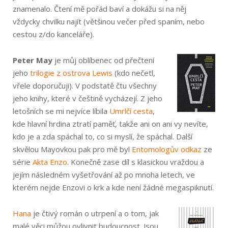
znamenalo. Čtení mě pořád baví a dokážu si na něj
vždycky chvilku najít (většinou večer před spaním, nebo
cestou z/do kanceláře).
Peter May
je můj oblíbenec od přečtení
jeho
trilogie z ostrova Lewis
(kdo nečetl,
vřele doporučuji). V podstatě čtu všechny
jeho knihy, které v češtině vycházejí. Z jeho
letošních se mi nejvíce líbila
Umrlčí cesta
,
kde hlavní hrdina ztratí paměť, takže ani on ani vy nevíte,
kdo je a zda spáchal to, co si myslí, že spáchal. Další
skvělou Mayovkou pak pro mě byl
Entomologův odkaz
ze
série
Akta Enzo
. Konečně zase díl s klasickou vraždou a
jejím následném vyšetřování až po mnoha letech, ve
kterém nejde Enzovi o krk a kde není žádné megaspiknutí.
Hana
je čtivý román o utrpení a o tom, jak
malé věci můžou ovlivnit budoucnost. Jsou