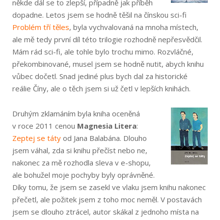
někde dál se to zlepší, případně jak příběh
dopadne. Letos jsem se hodně těšil na čínskou sci-fi
Problém tří těles
, byla vychvalovaná na mnoha místech,
ale mě tedy první díl této trilogie rozhodně nepřesvědčil.
Mám rád sci-fi, ale tohle bylo trochu mimo. Rozvláčné,
překombinované, musel jsem se hodně nutit, abych knihu
vůbec dočetl. Snad jediné plus bych dal za historické
reálie Číny, ale o těch jsem si už četl v lepších knihách.
Druhým zklamáním byla kniha oceněná
v roce 2011 cenou
Magnesia Litera
:
Zeptej se táty
od Jana Balabána. Dlouho
jsem váhal, zda si knihu přečíst nebo ne,
nakonec za mě rozhodla sleva v e-shopu,
ale bohužel moje pochyby byly oprávněné.
Díky tomu, že jsem se zasekl ve vlaku jsem knihu nakonec
přečetl, ale požitek jsem z toho moc neměl. V postavách
jsem se dlouho ztrácel, autor skákal z jednoho místa na