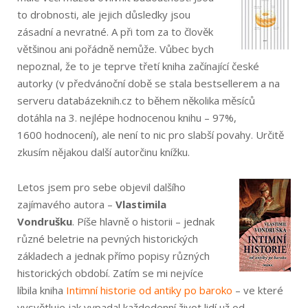
to drobnosti, ale jejich důsledky jsou
zásadní a nevratné. A při tom za to člověk
většinou ani pořádně nemůže. Vůbec bych
nepoznal, že to je teprve třetí kniha začínající české
autorky (v předvánoční době se stala bestsellerem a na
serveru databázeknih.cz to během několika měsíců
dotáhla na 3. nejlépe hodnocenou knihu – 97%,
1600 hodnocení), ale není to nic pro slabší povahy. Určitě
zkusím nějakou další autorčinu knížku.
Letos jsem pro sebe objevil dalšího
zajímavého autora –
Vlastimila
Vondrušku
. Píše hlavně o historii – jednak
různé beletrie na pevných historických
základech a jednak přímo popisy různých
historických období. Zatím se mi nejvíce
líbila kniha
Intimní historie od antiky po baroko
– ve které
vysvětluje jak vypadal každodenní život lidí už od