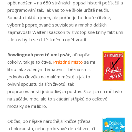
opět nadšen – na 650 stránkách popsal historii počítačů a
programování tak, jak vás to ve škole určitě neučili.
Spousta faktů a jmen, ale pořád je to dobře čitelné,
výborně poprojované souvislosti a mnoho dalších
zajímavostí! Walter Isaacson ty životopisné knihy fakt umí
– letos bych se chtěl k němu opět vrátit.
Rowlingová prostě umí psát
, ať napíše
cokoliv, tak je to čtivé.
Prázdné místo
se mi
líbilo jak zvoleným tématem – běžná smrt
jednoho člověka na malém městě a jak to
ovlivní spoustu dalších životů, tak
propracovaností jednotlivých postav. Sice jich na mě bylo
na začátku moc, ale to skládání střípků do celkové
mozaiky se mi líbilo.
Občas, po nějaké náročnější knížce (třeba
o holocaustu, nebo po krvavé detektivce, či