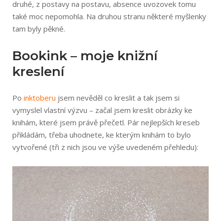
druhé, z postavy na postavu, absence uvozovek tomu
také moc nepomohla. Na druhou stranu některé myšlenky
tam byly pěkné.
Bookink – moje knižní
kreslení
Po
inktoberu
jsem nevěděl co kreslit a tak jsem si
vymyslel vlastní výzvu – začal jsem kreslit obrázky ke
knihám, které jsem právě přečetl. Pár nejlepších kreseb
přikládám, třeba uhodnete, ke kterým knihám to bylo
vytvořené (tři z nich jsou ve výše uvedeném přehledu):