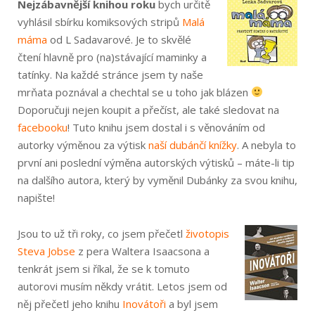
Nejzábavnější knihou roku
bych určitě
vyhlásil sbírku komiksových stripů
Malá
máma
od L Sadavarové. Je to skvělé
čtení hlavně pro (na)stávající maminky a
tatínky. Na každé stránce jsem ty naše
mrňata poznával a chechtal se u toho jak blázen
Doporučuji nejen koupit a přečíst, ale také sledovat na
facebooku
! Tuto knihu jsem dostal i s věnováním od
autorky výměnou za výtisk
naší dubánčí knížky
. A nebyla to
první ani poslední výměna autorských výtisků – máte-li tip
na dalšího autora, který by vyměnil Dubánky za svou knihu,
napište!
Jsou to už tři roky, co jsem přečetl
životopis
Steva Jobse
z pera Waltera Isaacsona a
tenkrát jsem si říkal, že se k tomuto
autorovi musím někdy vrátit. Letos jsem od
něj přečetl jeho knihu
Inovátoři
a byl jsem