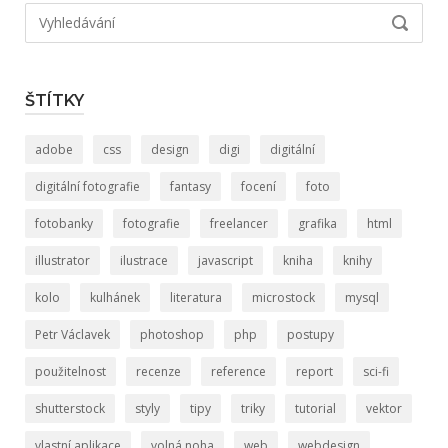
Hledat:
VYHLED
ŠTÍTKY
adobe
css
design
digi
digitální
digitální fotografie
fantasy
focení
foto
fotobanky
fotografie
freelancer
grafika
html
illustrator
ilustrace
javascript
kniha
knihy
kolo
kulhánek
literatura
microstock
mysql
Petr Václavek
photoshop
php
postupy
použitelnost
recenze
reference
report
sci-fi
shutterstock
styly
tipy
triky
tutorial
vektor
vlastní aplikace
volná noha
web
webdesign