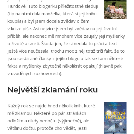
Hurdové. Tuto blogerku příležitostně sleduji
(tip na ni mi dala manželka, která si její knihu
koupila) a byl jsem docela zvědav o čem
v knize píše. Asi nejvíce jsem byl zvědav na její životní
příběh, ale nakonec mě mnohem více zaujaly její myšlenky
o životě a smrti. Škoda jen, že si nedala tu práci a text
ještě více neučesala, trochu moc z něj totiž trčí fakt, že to
jsou sesbírané články z jejího blogu a tak se tam některé
fakta a myšlenky zbytečně několikrát opakují (hlavně pak
v uváděných rozhovorech).
Největší zklamání roku
Každý rok se najde hned několik knih, které
mě zklamou. Některé po pár stránkách
odložím a nikdy nedočtu (výjimečně), ale
většinu dočtu, protože chci vědět, jestli