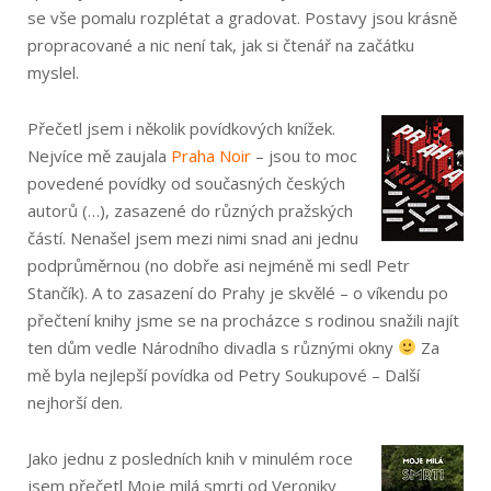
se vše pomalu rozplétat a gradovat. Postavy jsou krásně
propracované a nic není tak, jak si čtenář na začátku
myslel.
Přečetl jsem i několik povídkových knížek.
Nejvíce mě zaujala
Praha Noir
– jsou to moc
povedené povídky od současných českých
autorů (…), zasazené do různých pražských
částí. Nenašel jsem mezi nimi snad ani jednu
podprůměrnou (no dobře asi nejméně mi sedl Petr
Stančík). A to zasazení do Prahy je skvělé – o víkendu po
přečtení knihy jsme se na procházce s rodinou snažili najít
ten dům vedle Národního divadla s různými okny
Za
mě byla nejlepší povídka od Petry Soukupové – Další
nejhorší den.
Jako jednu z posledních knih v minulém roce
jsem přečetl Moje milá smrti od Veroniky