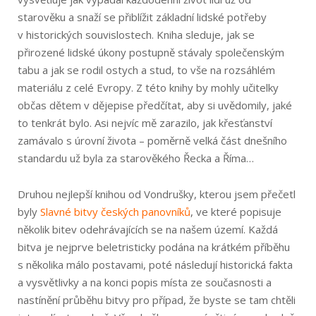
starověku a snaží se přiblížit základní lidské potřeby
v historických souvislostech. Kniha sleduje, jak se
přirozené lidské úkony postupně stávaly společenským
tabu a jak se rodil ostych a stud, to vše na rozsáhlém
materiálu z celé Evropy. Z této knihy by mohly učitelky
občas dětem v dějepise předčítat, aby si uvědomily, jaké
to tenkrát bylo. Asi nejvíc mě zarazilo, jak křesťanství
zamávalo s úrovní života – poměrně velká část dnešního
standardu už byla za starověkého Řecka a Říma…
Druhou nejlepší knihou od Vondrušky, kterou jsem přečetl
byly
Slavné bitvy českých panovníků
, ve které popisuje
několik bitev odehrávajících se na našem území. Každá
bitva je nejprve beletristicky podána na krátkém příběhu
s několika málo postavami, poté následují historická fakta
a vysvětlivky a na konci popis místa ze současnosti a
nastínění průběhu bitvy pro případ, že byste se tam chtěli