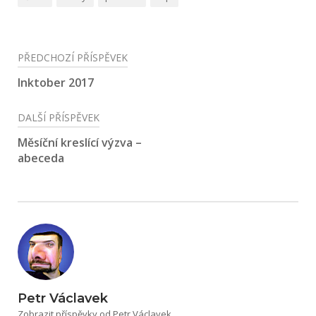
Navigace
PŘEDCHOZÍ PŘÍSPĚVEK
pro
Inktober 2017
příspěvek
DALŠÍ PŘÍSPĚVEK
Měsíční kreslící výzva –
abeceda
Petr Václavek
Zobrazit příspěvky od Petr Václavek