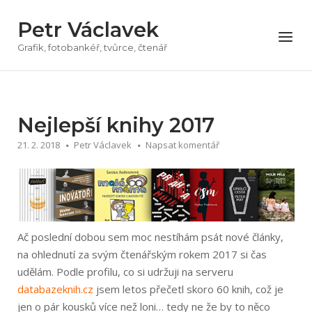
Přeskočit
Petr Václavek
na
Menu
obsah
Grafik, fotobankéř, tvůrce, čtenář
Nejlepší knihy 2017
21. 2. 2018
Petr Václavek
Napsat komentář
Ač poslední dobou sem moc nestíhám psát nové články,
na ohlednutí za svým čtenářským rokem 2017 si čas
udělám. Podle profilu, co si udržuji na serveru
databazeknih.cz
jsem letos přečetl skoro 60 knih, což je
jen o pár kousků více než loni… tedy ne že by to něco