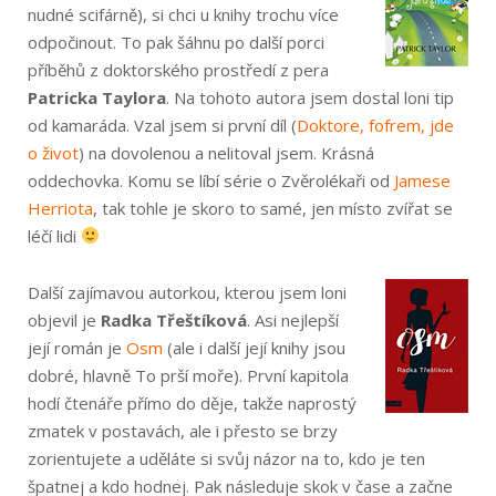
nudné scifárně), si chci u knihy trochu více
odpočinout. To pak šáhnu po další porci
příběhů z doktorského prostředí z pera
Patricka Taylora
. Na tohoto autora jsem dostal loni tip
od kamaráda. Vzal jsem si první díl (
Doktore, fofrem, jde
o život
) na dovolenou a nelitoval jsem. Krásná
oddechovka. Komu se líbí série o Zvěrolékaři od
Jamese
Herriota
, tak tohle je skoro to samé, jen místo zvířat se
léčí lidi
Další zajímavou autorkou, kterou jsem loni
objevil je
Radka Třeštíková
. Asi nejlepší
její román je
Osm
(ale i další její knihy jsou
dobré, hlavně To prší moře). První kapitola
hodí čtenáře přímo do děje, takže naprostý
zmatek v postavách, ale i přesto se brzy
zorientujete a uděláte si svůj názor na to, kdo je ten
špatnej a kdo hodnej. Pak následuje skok v čase a začne