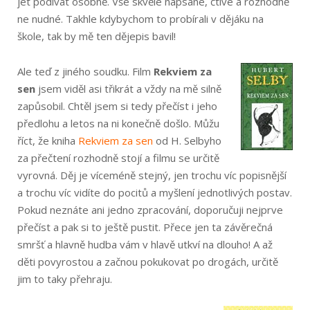
jet podívat osobně. Vše skvěle napsané, čtivé a rozhodně
ne nudné. Takhle kdybychom to probírali v dějáku na
škole, tak by mě ten dějepis bavil!
Ale teď z jiného soudku. Film
Rekviem za
sen
jsem viděl asi třikrát a vždy na mě silně
zapůsobil. Chtěl jsem si tedy přečíst i jeho
předlohu a letos na ni konečně došlo. Můžu
říct, že kniha
Rekviem za sen
od H. Selbyho
za přečtení rozhodně stojí a filmu se určitě
vyrovná. Děj je víceméně stejný, jen trochu víc popisnější
a trochu víc vidíte do pocitů a myšlení jednotlivých postav.
Pokud neznáte ani jedno zpracování, doporučuji nejprve
přečíst a pak si to ještě pustit. Přece jen ta závěrečná
smršť a hlavně hudba vám v hlavě utkví na dlouho! A až
děti povyrostou a začnou pokukovat po drogách, určitě
jim to taky přehraju.