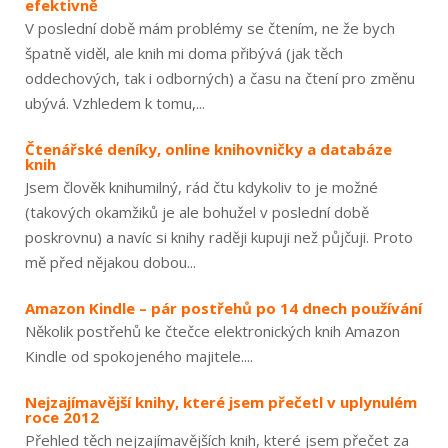
efektivně
V poslední době mám problémy se čtením, ne že bych
špatně viděl, ale knih mi doma přibývá (jak těch
oddechových, tak i odborných) a času na čtení pro změnu
ubývá. Vzhledem k tomu,...
Čtenářské deníky, online knihovničky a databáze
knih
Jsem člověk knihumilný, rád čtu kdykoliv to je možné
(takových okamžiků je ale bohužel v poslední době
poskrovnu) a navíc si knihy raději kupuji než půjčuji. Proto
mě před nějakou dobou...
Amazon Kindle – pár postřehů po 14 dnech používání
Několik postřehů ke čtečce elektronických knih Amazon
Kindle od spokojeného majitele....
Nejzajímavější knihy, které jsem přečetl v uplynulém
roce 2012
Přehled těch nejzajímavějších knih, které jsem přečet za