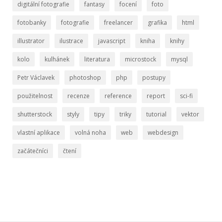
digitální fotografie
fantasy
focení
foto
fotobanky
fotografie
freelancer
grafika
html
illustrator
ilustrace
javascript
kniha
knihy
kolo
kulhánek
literatura
microstock
mysql
Petr Václavek
photoshop
php
postupy
použitelnost
recenze
reference
report
sci-fi
shutterstock
styly
tipy
triky
tutorial
vektor
vlastní aplikace
volná noha
web
webdesign
začátečníci
čtení