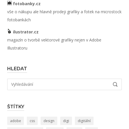
fotobanky.cz
vše o nákupu ale hlavně prodeji grafiky a fotek na microstock
fotobankách
ilustrator.cz
magazín o tvorbě vektorové grafiky nejen v Adobe
Illustratoru
HLEDAT
Hledat:
VYHLED
ŠTÍTKY
adobe
css
design
digi
digitální