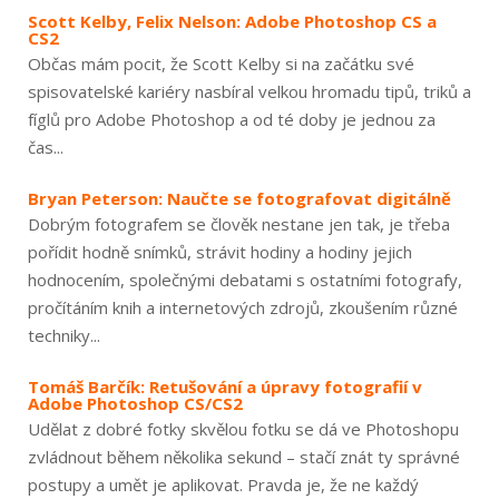
Scott Kelby, Felix Nelson: Adobe Photoshop CS a
CS2
Občas mám pocit, že Scott Kelby si na začátku své
spisovatelské kariéry nasbíral velkou hromadu tipů, triků a
fíglů pro Adobe Photoshop a od té doby je jednou za
čas...
Bryan Peterson: Naučte se fotografovat digitálně
Dobrým fotografem se člověk nestane jen tak, je třeba
pořídit hodně snímků, strávit hodiny a hodiny jejich
hodnocením, společnými debatami s ostatními fotografy,
pročítáním knih a internetových zdrojů, zkoušením různé
techniky...
Tomáš Barčík: Retušování a úpravy fotografií v
Adobe Photoshop CS/CS2
Udělat z dobré fotky skvělou fotku se dá ve Photoshopu
zvládnout během několika sekund – stačí znát ty správné
postupy a umět je aplikovat. Pravda je, že ne každý