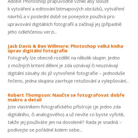
Adobe Photoshop prapůvodně vznikl aby sloužil
k vytváření a editování bitmapových obrázků, vytváření
návrhů a v poslední době se ponejvíce používá pro
upravování digitálních fotografií a začínají jej (případně
jeho odlehčenou verzi...
Jack Davis & Ben Willmore: Photoshop velká kniha
úprav digitální fotografie
Fotografy lze obecně rozdělit na několik skupin. Jedno
z možných kriterií dělení je zda uznávají či neuznávají
digitální zásahy do již vytvořené fotografie – jednoduše
řečeno, jedna skupina zavrhuje retušování a vylepšování...
Robert Thompson: Naučte se fotografovat dobře
makro a detail
Jste vlastníkem fotografického přístroje (je jedno zda
digitálního, či analogového) a už nevíte co byste vyfotili,
takže jej používáte jen na dovolené? Rada je snadná –
podívejte se pořádné kolem sebe...