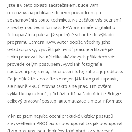
Jste-li v této oblasti začátečníkem, bude vám
recenzovaná publikace dobrým průvodcem při
seznamování s touto technikou. Na začátku vás seznámí
s nezbytnou teorií formátu RAW a snímače digitálního
fotoaparátu a pak se již společně vrhnete do výkladu
programu Camera RAW. Autor popíše všechny jeho
ovládací prvky, vysvětlí jak uvnitř pracuje a hlavně jak
s ním pracovat. Na několika ukázkových příkladech vás
provede celým postupem „vyvolání“ fotografie –
nastavení programu, zhodnocení fotografie a její editace.
Co je důležité – dozvíte se nejen JAK fotografii upravit,
ale hlavně PROČ zrovna takto a ne jinak. Tím ovšem
výklad knihy nekončí, přichází totiž na řadu Adobe Bridge,
celkový pracovní postup, automatizace a meta informace.
V knize jsem nejvíce ocenil praktické ukázky postupů
s vysvětlením PROČ autor postupoval tak jak postupoval
(tyto postupy jsou doplněny také obrázky v barevné