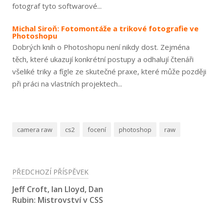
fotograf tyto softwarové...
Michal Siroň: Fotomontáže a trikové fotografie ve
Photoshopu
Dobrých knih o Photoshopu není nikdy dost. Zejména
těch, které ukazují konkrétní postupy a odhalují čtenáři
všeliké triky a fígle ze skutečné praxe, které může později
při práci na vlastních projektech...
camera raw
cs2
focení
photoshop
raw
Navigace
PŘEDCHOZÍ PŘÍSPĚVEK
pro
Jeff Croft, Ian Lloyd, Dan
Rubin: Mistrovství v CSS
příspěvek