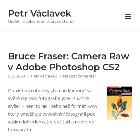
Přeskočit
Petr Václavek
na
Menu
obsah
Grafik, fotobankéř, tvůrce, čtenář
Bruce Fraser: Camera Raw
v Adobe Photoshop CS2
6. 2. 2008
Petr Václavek
Napsat komentář
O existenci obdoby „temné komory“ ve
světě digitální fotografie jste již určitě
slyšeli – není to nic jiného než formát RAW,
který umožňuje vyvolávání fotografií pod
vaším dohledem až v počítači a nikoliv ve
fotoaprátu.