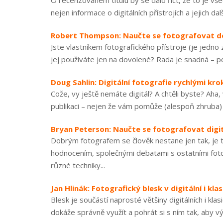
O recenzovaném titulu by se dalo říct, že to je v
nejen informace o digitálních přístrojích a jejich dal
Robert Thompson: Naučte se fotografovat do
Jste vlastníkem fotografického přístroje (je jedno z
jej používáte jen na dovolené? Rada je snadná – p
Doug Sahlin: Digitální fotografie rychlými kro
Cože, vy ještě nemáte digitál? A chtěli byste? Aha,
publikaci – nejen že vám pomůže (alespoň zhruba) po
Bryan Peterson: Naučte se fotografovat digi
Dobrým fotografem se člověk nestane jen tak, je tř
hodnocením, společnými debatami s ostatními foto
různé techniky...
Jan Hlinák: Fotografický blesk v digitální i kla
Blesk je součástí naprosté většiny digitálních i kla
dokáže správně využít a pohrát si s ním tak, aby vý