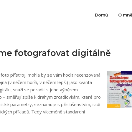
Domů
O mn
e fotografovat digitálně
í foto přístroj, mohla by se vám hodit recenzovaná
jná (v něčem horší, v něčem lepší) jako kvanta
itálu, snaží se poradit s jeho výběrem
mo – směřují spíše k drahým zrcadlovkám, které pro
hnické parametry, seznamuje s příslušenstvím, radí
ktických příkladů. Tedy víceméně standardní