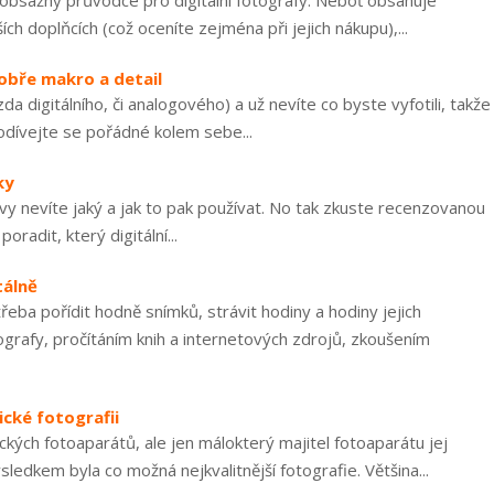
šeobsažný průvodce pro digitální fotografy. Neboť obsahuje
ších doplňcích (což oceníte zejména při jejich nákupu),...
bře makro a detail
da digitálního, či analogového) a už nevíte co byste vyfotili, takže
odívejte se pořádné kolem sebe...
ky
 vy nevíte jaký a jak to pak používat. No tak zkuste recenzovanou
radit, který digitální...
tálně
eba pořídit hodně snímků, strávit hodiny a hodiny jejich
grafy, pročítáním knih a internetových zdrojů, zkoušením
sické fotografii
sických fotoaparátů, ale jen málokterý majitel fotoaparátu jej
sledkem byla co možná nejkvalitnější fotografie. Většina...