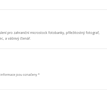
slení pro zahraniční microstock fotobanky, příležitostný fotograf,
ec, a vášnivý čtenář.
informace jsou označeny
*