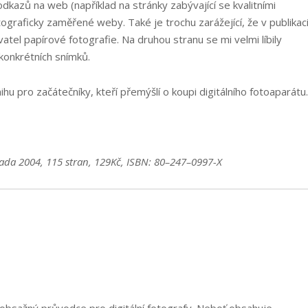
odkazů na web (například na stránky zabývající se kvalitními
tograficky zaměřené weby. Také je trochu zarážející, že v publikac
ivatel papírové fotografie. Na druhou stranu se mi velmi líbily
e konkrétních snímků.
hu pro začátečníky, kteří přemýšlí o koupi digitálního fotoaparátu.
ada 2004, 115 stran, 129Kč, ISBN: 80–247–0997-X