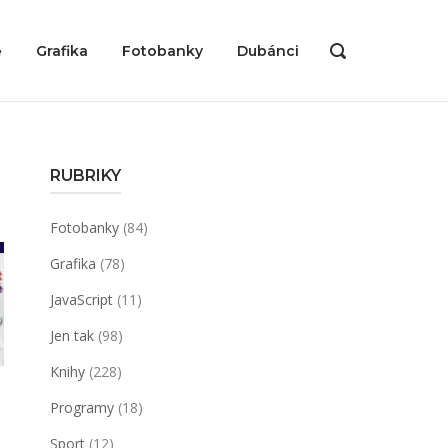
ě
Grafika
Fotobanky
Dubánci
OPEN
SEARCH
BAR
RUBRIKY
Fotobanky
(84)
Grafika
(78)
JavaScript
(11)
Jen tak
(98)
Knihy
(228)
Programy
(18)
Sport
(12)