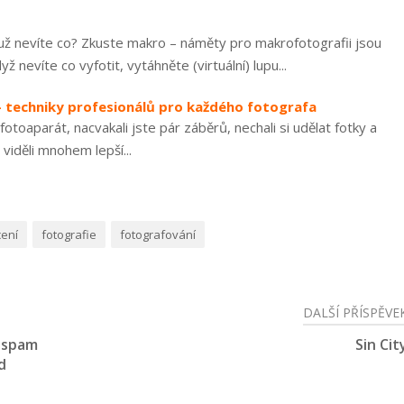
e už nevíte co? Zkuste makro – náměty pro makrofotografii jsou
nevíte co vyfotit, vytáhněte (virtuální) lupu...
 – techniky profesionálů pro každého fotografa
otoaparát, nacvakali jste pár záběrů, nechali si udělat fotky a
 viděli mnohem lepší...
cení
fotografie
fotografování
DALŠÍ PŘÍSPĚVE
tispam
Sin Cit
d