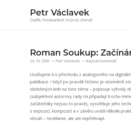
Přeskočit
Petr Václavek
na
obsah
Grafik, fotobankéř, tvůrce, čtenář
Roman Soukup: Začínám
24. 10. 2005
Petr Václavek
Napsat komentář
Uvažujete-li o přechodu z analogového na digitáln
publikace. I když po pravdě řečeno je víceméně ste
obdobných knih na toto téma – popisuje výhody dig
(subjektivní autorovy rady mi připadají trochu mi
začátečníky nejsou to pravé), vysvětluje jeho tec
s expozicí, kompozicí a v závěru uvádí několik pra
obsah – nezklame, ale ani nepřekvapí.