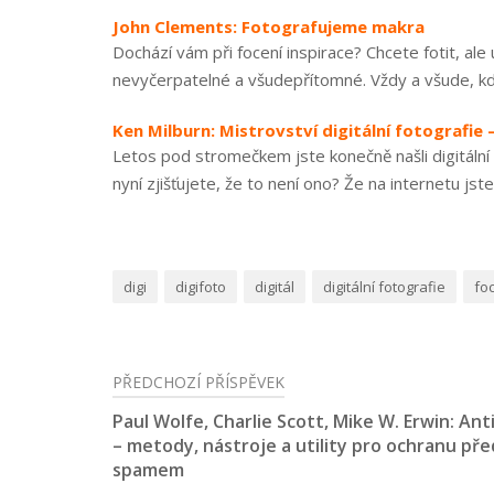
John Clements: Fotografujeme makra
Dochází vám při focení inspirace? Chcete fotit, al
nevyčerpatelné a všudepřítomné. Vždy a všude, když 
Ken Milburn: Mistrovství digitální fotografie
Letos pod stromečkem jste konečně našli digitální f
nyní zjišťujete, že to není ono? Že na internetu jste
digi
digifoto
digitál
digitální fotografie
fo
PŘEDCHOZÍ PŘÍSPĚVEK
Navigace
Paul Wolfe, Charlie Scott, Mike W. Erwin: An
pro
– metody, nástroje a utility pro ochranu pře
spamem
příspěvek