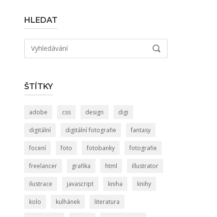
HLEDAT
Hledat:
VYHLEDÁVÁNÍ
ŠTÍTKY
adobe
css
design
digi
digitální
digitální fotografie
fantasy
focení
foto
fotobanky
fotografie
freelancer
grafika
html
illustrator
ilustrace
javascript
kniha
knihy
kolo
kulhánek
literatura