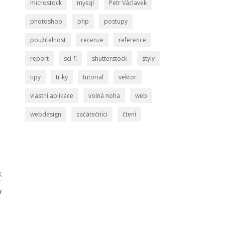
microstock
mysql
Petr Václavek
photoshop
php
postupy
použitelnost
recenze
reference
report
sci-fi
shutterstock
styly
tipy
triky
tutorial
vektor
vlastní aplikace
volná noha
web
webdesign
začátečníci
čtení
K
y