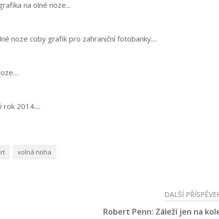
afika na olné noze...
é noze coby grafik pro zahraniční fotobanky....
ze....
rok 2014....
rt
volná noha
DALŠÍ PŘÍSPĚVE
Robert Penn: Záleží jen na kol