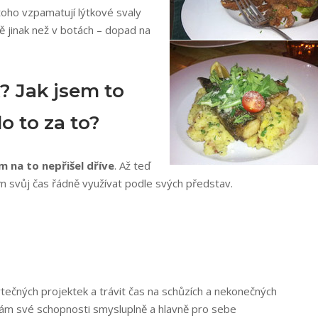
toho vzpamatují lýtkové svaly
ě jinak než v botách – dopad na
k? Jak jsem to
lo to za to?
m na to nepřišel dříve
. Až teď
m svůj čas řádně využívat podle svých představ.
ytečných projektek a trávit čas na schůzích a nekonečných
vám své schopnosti smysluplně a hlavně pro sebe