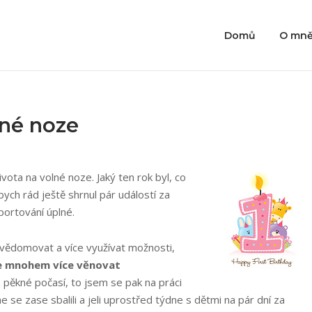
Domů
O mn
lné noze
ivota na volné noze. Jaký ten rok byl, co
bych rád ještě shrnul pár událostí za
portování úplné.
uvědomovat a více využívat možnosti,
se mnohem více věnovat
lo pěkné počasí, to jsem se pak na práci
me se zase sbalili a jeli uprostřed týdne s dětmi na pár dní za