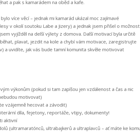
běhat a pak s kamarádem na oběd a kafe.
m bylo více věcí – jednak mi kamarád ukázal moc zajímavé
 lesy v okolí soutoku Labe a Jizery) a jednak jsem přišel o možnost
jsem vyjížděl na delší výlety z domova. Další motivací byla určitě
ěhat, plavat, jezdit na kole a chybí vám motivace, zaregistrujte
oliv) a uvidíte, jak vás bude tamní komunita skvěle motivovat
:
 svým výkonům (pokud si tam zapíšou jen vzdálenost a čas a nic
i nebudou motivovat)
te vzájemně hecovat a závodit)
literární díla, fejetony, reportáže, vtipy, dokumenty!
i aktivní
idolů (ultramaratónců, ultrabajkerů a ultraplavců – ať máte ke kom