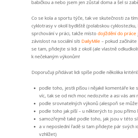
babičkou a nebo jsem jen zůstal doma a šel si za
Co se kola a sportu týče, tak ve skutečnosti za tí
cyklotrasy v okolí bydliště (polabskou cyklostezku,
sprchování v práci, takže místo
dojíždění do práce
závislost na sociální síti
DailyMile
– pokud začínáte b
se tam, přidejte si lidi z okolí (ale vlastně odkudk
k nečekaným výkonům!
Doporučuji přidávat lidi spíše podle několika kritérií
podle toho, jestli píšou i nějaké komentáře ke
víc, tak se od nich moc nedozvíte a asi vás an
podle srovnatelných výkonů (alespoň se může
podle toho jak píší – u některých to jsou přímo 
samozřejmě také podle toho, jak jsou v této sít
a v neposlední řadě si tam přidejte pár svých 
vzhlížet)