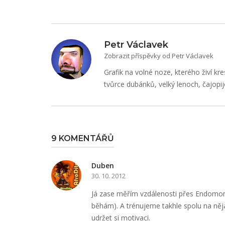
pro
příspěvek
Petr Václavek
Zobrazit příspěvky od Petr Václavek
Grafik na volné noze, kterého živí kre
tvůrce dubánků, velký lenoch, čajopij
9 KOMENTÁŘŮ
Duben
30. 10. 2012
Já zase měřím vzdálenosti přes Endomon
běhám). A trénujeme takhle spolu na ně
udržet si motivaci.