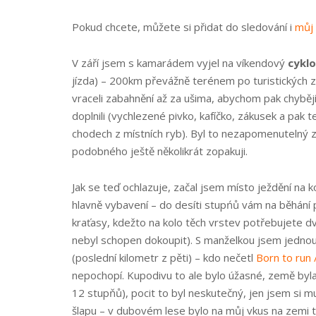
Pokud chcete, můžete si přidat do sledování i
můj 
V září jsem s kamarádem vyjel na víkendový
cykl
jízda) – 200km převážně terénem po turistických 
vraceli zabahnění až za ušima, abychom pak chybějíc
doplnili (vychlezené pivko, kafíčko, zákusek a pak
chodech z místních ryb). Byl to nezapomenutelný zá
podobného ještě několikrát zopakuji.
Jak se teď ochlazuje, začal jsem místo ježdění na k
hlavně vybavení – do desíti stupńů vám na běhání p
kraťasy, kdežto na kolo těch vrstev potřebujete dv
nebyl schopen dokoupit). S manželkou jsem jednou
(poslední kilometr z pěti) – kdo nečetl
Born to run 
nepochopí. Kupodivu to ale bylo úžasné, země byla
12 stupňů), pocit to byl neskutečný, jen jsem si 
šlapu – v dubovém lese bylo na můj vkus na zemi t