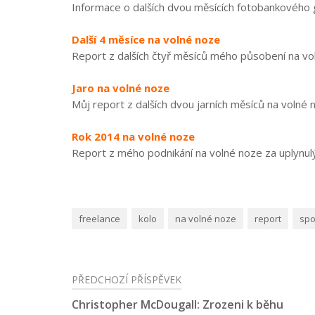
Informace o dalších dvou měsících fotobankového gr
Další 4 měsíce na volné noze
Report z dalších čtyř měsíců mého působení na voln
Jaro na volné noze
Můj report z dalších dvou jarních měsíců na volné no
Rok 2014 na volné noze
Report z mého podnikání na volné noze za uplynulý 
freelance
kolo
na volné noze
report
spo
PŘEDCHOZÍ PŘÍSPĚVEK
Navigace
Christopher McDougall: Zrozeni k běhu