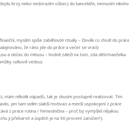
 odejdu brzy nebo nedorazím vůbec) do kanceláře, nemusím nikoho
finanční, myslím spíše zaběhnuté rituály – člověk co chodí do prác
lajnováno, že ráno jde do práce a večer se vrací)
lusu a občas do mínusu – hodně záleží na tom, zda děti/manželka
kamžiky celkově vedou)
věci, mám několik nápadů, tak je zkusím postupně realizovat. Tím
avilo, jen tam vidím slabší motivaci a menší uspokojení z práce
stává z práce rutina / řemeslničina – proč by vymýšlel nějakou
trochu ji přebarvit a úspěch je na 90 procent zaručen?).