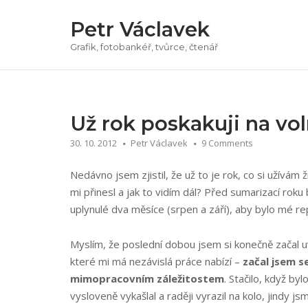
Přeskočit
Petr Václavek
na
obsah
Grafik, fotobankéř, tvůrce, čtenář
Už rok poskakuji na vo
30. 10. 2012
Petr Václavek
9 Comments
Nedávno jsem zjistil, že už to je rok, co si užívám ž
mi přinesl a jak to vidím dál? Před sumarizací roku 
uplynulé dva měsíce (srpen a září), aby bylo mé re
Myslím, že poslední dobou jsem si konečně začal 
které mi má nezávislá práce nabízí –
začal jsem 
mimopracovním záležitostem
. Stačilo, když by
vysloveně vykašlal a raději vyrazil na kolo, jindy js