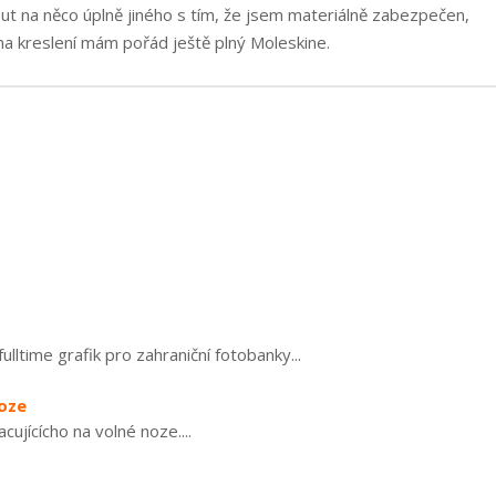
ut na něco úplně jiného s tím, že jsem materiálně zabezpečen,
 na kreslení mám pořád ještě plný Moleskine.
lltime grafik pro zahraniční fotobanky...
noze
cujícícho na volné noze....