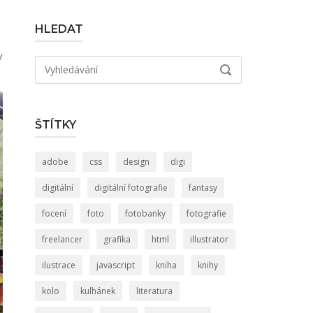
HLEDAT
Hledat:
VYHLEDÁVÁNÍ
ŠTÍTKY
adobe
css
design
digi
digitální
digitální fotografie
fantasy
focení
foto
fotobanky
fotografie
freelancer
grafika
html
illustrator
ilustrace
javascript
kniha
knihy
kolo
kulhánek
literatura