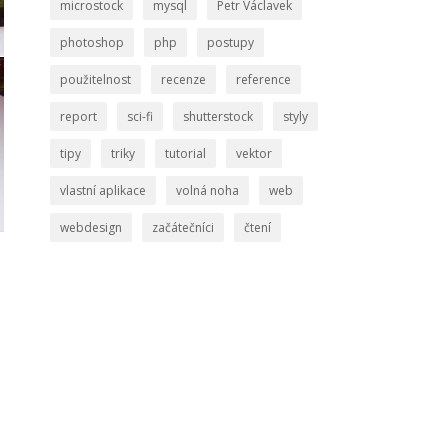
microstock
mysql
Petr Václavek
photoshop
php
postupy
použitelnost
recenze
reference
report
sci-fi
shutterstock
styly
tipy
triky
tutorial
vektor
vlastní aplikace
volná noha
web
webdesign
začátečníci
čtení