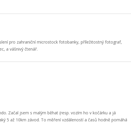
slení pro zahraniční microstock fotobanky, příležitostný fotograf,
ec, a vášnivý čtenář.
do. Začal jsem s malým běhat (resp. vozím ho v kočárku a já
jaký 5 až 10km závod. To měření vzdáleností a časů hodně pomáhá