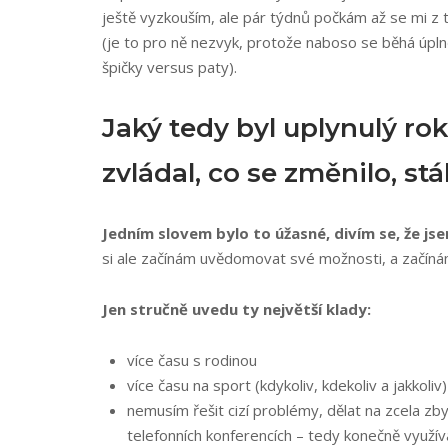
ještě vyzkouším, ale pár týdnů počkám až se mi z 
(je to pro ně nezvyk, protože naboso se běhá úpln
špičky versus paty).
Jaký tedy byl uplynulý ro
zvládal, co se změnilo, stá
Jedním slovem bylo to úžasné, divím se, že jse
si ale začínám uvědomovat své možnosti, a začíná
Jen stručně uvedu ty největší klady:
více času s rodinou
více času na sport (kdykoliv, kdekoliv a jakkoliv)
nemusím řešit cizí problémy, dělat na zcela zb
telefonních konferencích – tedy konečně využí