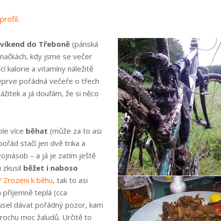
profil
.
ovíkend do Třeboně
(pánská
značkách, kdy jsme se večer
í kalorie a vitamíny náležitě
 teprve pořádná večeře o třech
žitek a já doufám, že si něco
ole více
běhat
(může za to asi
ořád stačí jen dvě trika a
ojnásob – a já je zatím ještě
 zkusil
běžet i naboso
/ Zrozeni k běhu
, tak to asi
 příjemně teplá (cca
musel dávat pořádný pozor, kam
rochu moc žaludů. Určitě to