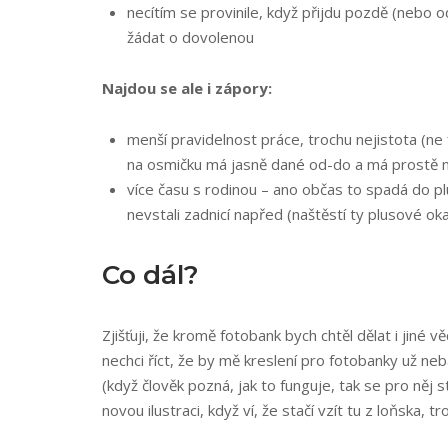
necítím se provinile, když přijdu pozdě (nebo
žádat o dovolenou
Najdou se ale i zápory:
menší pravidelnost práce, trochu nejistota (ne 
na osmičku má jasně dané od-do a má prostě na
více času s rodinou – ano občas to spadá do p
nevstali zadnicí napřed (naštěstí ty plusové o
Co dál?
Zjišťuji, že kromě fotobank bych chtěl dělat i jiné 
nechci říct, že by mě kreslení pro fotobanky už neb
(když člověk pozná, jak to funguje, tak se pro něj 
novou ilustraci, když ví, že stačí vzít tu z loňska, 