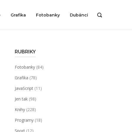
ě
Grafika
Fotobanky
Dubánci
OPEN
SEARCH
BAR
RUBRIKY
Fotobanky
(84)
Grafika
(78)
JavaScript
(11)
Jen tak
(98)
Knihy
(228)
Programy
(18)
Sport
(12)