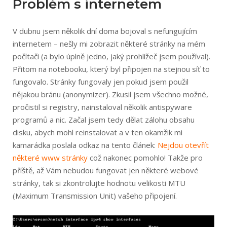
Problém s internetem
V dubnu jsem několik dní doma bojoval s nefungujícím
internetem – nešly mi zobrazit některé stránky na mém
počítači (a bylo úplně jedno, jaký prohlížeč jsem používal).
Přitom na notebooku, který byl připojen na stejnou síť to
fungovalo. Stránky fungovaly jen pokud jsem použil
nějakou bránu (anonymizer). Zkusil jsem všechno možné,
pročistil si registry, nainstaloval několik antispyware
programů a nic. Začal jsem tedy dělat zálohu obsahu
disku, abych mohl reinstalovat a v ten okamžik mi
kamarádka poslala odkaz na tento článek:
Nejdou otevřít
některé www stránky
což nakonec pomohlo! Takže pro
příště, až Vám nebudou fungovat jen některé webové
stránky, tak si zkontrolujte hodnotu velikosti MTU
(Maximum Transmission Unit) vašeho připojení.