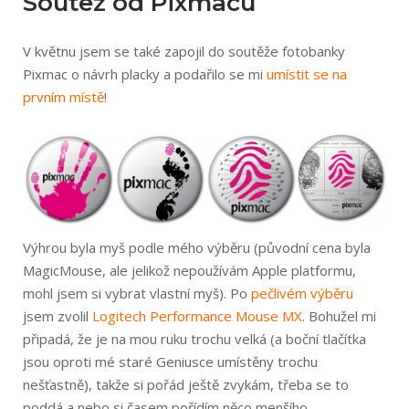
Soutež od Pixmacu
V květnu jsem se také zapojil do soutěže fotobanky
Pixmac o návrh placky a podařilo se mi
umístit se na
prvním místě
!
Výhrou byla myš podle mého výběru (původní cena byla
MagicMouse, ale jelikož nepoužívám Apple platformu,
mohl jsem si vybrat vlastní myš). Po
pečlivém výběru
jsem zvolil
Logitech Performance Mouse MX
. Bohužel mi
připadá, že je na mou ruku trochu velká (a boční tlačítka
jsou oproti mé staré Geniusce umístěny trochu
nešťastně), takže si pořád ještě zvykám, třeba se to
poddá a nebo si časem pořídím něco menšího.