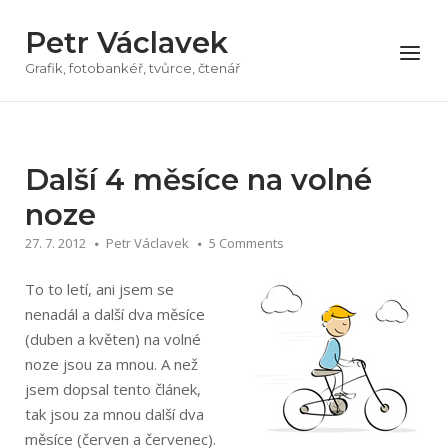
Přeskočit
Petr Václavek
na
Menu
obsah
Grafik, fotobankéř, tvůrce, čtenář
Další 4 měsíce na volné
noze
27. 7. 2012
Petr Václavek
5 Comments
To to letí, ani jsem se
nenadál a další dva měsíce
(duben a květen) na volné
noze jsou za mnou. A než
jsem dopsal tento článek,
tak jsou za mnou další dva
měsíce (červen a červenec).