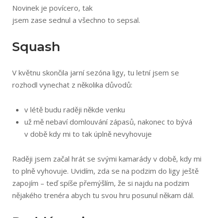
Novinek je povícero, tak
jsem zase sednul a všechno to sepsal.
Squash
V květnu skončila jarní sezóna ligy, tu letní jsem se
rozhodl vynechat z několika důvodů:
v létě budu raději někde venku
už mě nebaví domlouvání zápasů, nakonec to bývá
v době kdy mi to tak úplně nevyhovuje
Raději jsem začal hrát se svými kamarády v době, kdy mi
to plně vyhovuje. Uvidím, zda se na podzim do ligy ještě
zapojím – teď spíše přemýšlím, že si najdu na podzim
nějakého trenéra abych tu svou hru posunul někam dál.