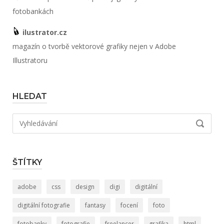
fotobankách
ilustrator.cz
magazín o tvorbě vektorové grafiky nejen v Adobe
Illustratoru
HLEDAT
Hledat:
VYHLED
ŠTÍTKY
adobe
css
design
digi
digitální
digitální fotografie
fantasy
focení
foto
fotobanky
fotografie
freelancer
grafika
html