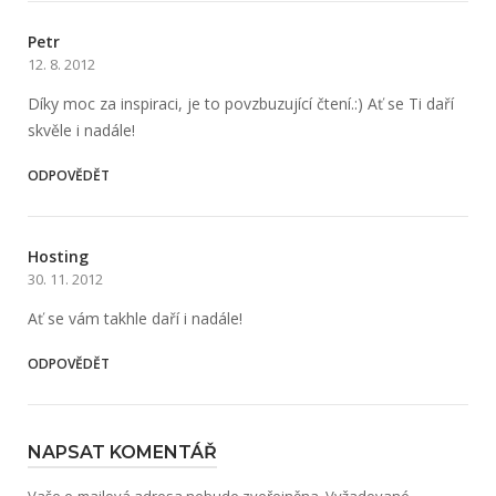
Petr
12. 8. 2012
Díky moc za inspiraci, je to povzbuzující čtení.:) Ať se Ti daří
skvěle i nadále!
ODPOVĚDĚT
Hosting
30. 11. 2012
Ať se vám takhle daří i nadále!
ODPOVĚDĚT
NAPSAT KOMENTÁŘ
Vaše e-mailová adresa nebude zveřejněna.
Vyžadované