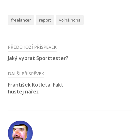
freelancer
report
volná noha
Navigace
PŘEDCHOZÍ PŘÍSPĚVEK
pro
Jaký vybrat Sporttester?
příspěvek
DALŠÍ PŘÍSPĚVEK
František Kotleta: Fakt
hustej nářez