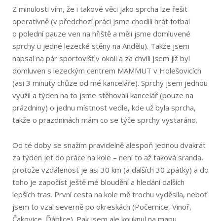
Z minulosti vím, že i takové věci jako sprcha lze řešit
operativně (v předchozí práci jsme chodili hrát fotbal
o polední pauze ven na hřiště a měli jsme domluvené
sprchy u jedné lezecké stěny na Andělu). Takže jsem
napsal na pár sportovišť v okolí a za chvíli jsem již byl
domluven s lezeckým centrem MAMMUT v Holešovicích
(asi 3 minuty chůze od mé kanceláře). Sprchy jsem jednou
využil a týden na to jsme stěhovali kancelář (pouze na
prázdniny) o jednu místnost vedle, kde už byla sprcha,
takže o prazdninách mám co se týče sprchy vystaráno.
Od té doby se snažím pravidelně alespoň jednou dvakrát
za týden jet do práce na kole – není to až taková sranda,
protože vzdálenost je asi 30 km (a dalších 30 zpátky) a do
toho je započíst ještě mé bloudění a hledání dalších
lepších tras. První cesta na kole mě trochu vyděsila, neboť
jsem to vzal severně po okreskách (Počernice, Vinoř,
Čakovice, Ďáblice). Pak jsem ale kouknul na mapu