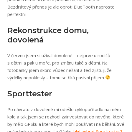
Bezdrátový přenos je ale oproti BlueTooth naprosto
perfektní.
Rekonstrukce domu,
dovolená
V červnu jsem si užíval dovolené – nejprve u rodičů
s dětmi a pak u moře, pro změnu také s dětmi. Na
fotobanky jsem skoro vůbec nešáhl a teď zjištuji, že
výdělky nepoklesly – tomu se říká pasivní příjem
Sporttester
Po návratu z dovolené mi odešlo cyklopočítadlo na mém
kole a tak jsem se rozhodl zainvestovat do nového, které
by mělo GPSku a které bych mohl používat i na běhání. Své
požadavky jsem sepsal v článku
Jaký vybrat Sporttester?