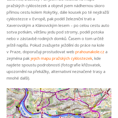
pražských cyklostezek a objevil jsem nádhernou skoro
přímou cestu kolem Rokytky, dále kousek po té nejdražší
cyklostezce v Evropě, pak podél železniční trati a
Xaverovským a Klánovickým lesem – po celou cestu auto
sotva potkám, většinu jedu pod stromy, podél potoka
nebo v zástavbě rodiných domků. Časem o tom určitě
ještě napíšu. Pokud zvažujete ježdění do práce na kole
v Praze, doporučuji prostudovat web
prahounakole.cz
a
zejména pak
jejich mapu pražských cyklostezek
, kde
najdete spoustu podrobností (fotografie křižovatek,
upozornění na překážky, alternativní neznačené trasy a
mnohé další).