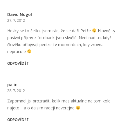
David Nogol
27. 7. 2012
Hezky se to četlo, jsem rád, že se daří Petře
Hlavně ty
pasivní příjmy z fotobank jsou skvělé. Není nad to, když
člověku přibývají peníze i v momentech, kdy zrovna
nepracuje
ODPOVĚDĚT
palic
28. 7. 2012
Zapomnel jsi prozradit, kolik mas aktualne na tom kole
najeto… a o dalsim radeji neverejne
ODPOVĚDĚT