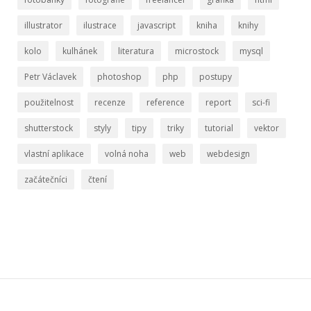
illustrator
ilustrace
javascript
kniha
knihy
kolo
kulhánek
literatura
microstock
mysql
Petr Václavek
photoshop
php
postupy
použitelnost
recenze
reference
report
sci-fi
shutterstock
styly
tipy
triky
tutorial
vektor
vlastní aplikace
volná noha
web
webdesign
začátečníci
čtení