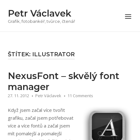
Přeskočit
Petr Václavek
na
Menu
obsah
Grafik, fotobankéř, tvůrce, čtenář
ŠTÍTEK:
ILLUSTRATOR
NexusFont – skvělý font
manager
27. 11. 2012
Petr Václavek
11 Comments
Když jsem začal více tvořit
grafiku, začal jsem potřebovat
více a více fontů a začal jsem
mít pomalejší a pomalejší