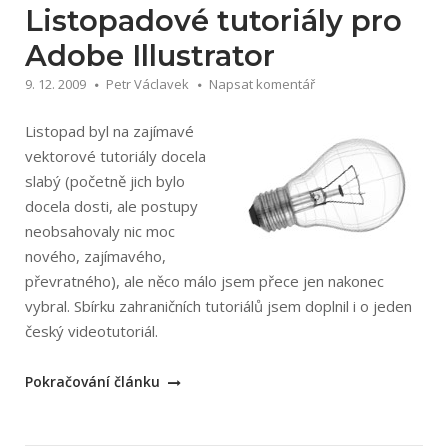
Listopadové tutoriály pro
Adobe Illustrator
9. 12. 2009
Petr Václavek
Napsat komentář
Listopad byl na zajímavé
vektorové tutoriály docela
slabý (početně jich bylo
docela dosti, ale postupy
neobsahovaly nic moc
nového, zajímavého,
převratného), ale něco málo jsem přece jen nakonec
vybral. Sbírku zahraničních tutoriálů jsem doplnil i o jeden
český videotutoriál.
„Listopadové
Pokračování článku
tutoriály
pro