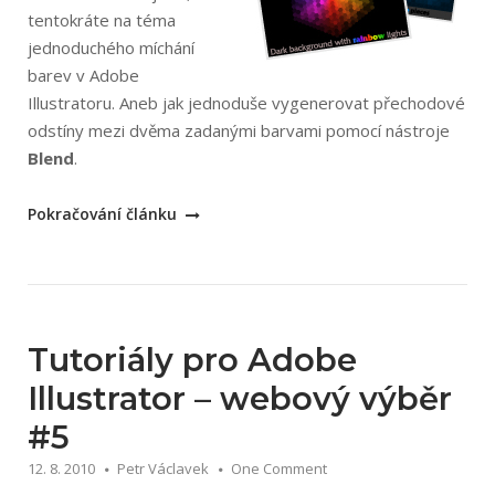
tentokráte na téma
jednoduchého míchání
barev v Adobe
Illustratoru. Aneb jak jednoduše vygenerovat přechodové
odstíny mezi dvěma zadanými barvami pomocí nástroje
Blend
.
„Tutoriál:
Pokračování článku
Míchání
barev
v
Illustratoru“
Tutoriály pro Adobe
Illustrator – webový výběr
#5
12. 8. 2010
Petr Václavek
One Comment