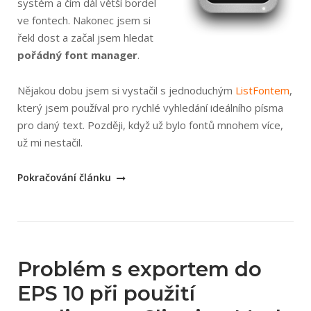
systém a čím dál větší bordel
ve fontech. Nakonec jsem si
řekl dost a začal jsem hledat
pořádný font manager
.
Nějakou dobu jsem si vystačil s jednoduchým
ListFontem
,
který jsem používal pro rychlé vyhledání ideálního písma
pro daný text. Později, když už bylo fontů mnohem více,
už mi nestačil.
„NexusFont
Pokračování článku
–
skvělý
font
manager“
Problém s exportem do
EPS 10 při použití