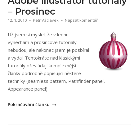
Adobe Illustrator tutoriály
– Prosinec
12. 1. 2010
Petr Václavek
Napsat komentář
Už jsem si myslel, že v lednu
vynechám a prosincové tutoriály
nebudou, ale nakonec jsem je posbíral
a vydal. Tentokráte nad klasickými
tutoriály převládají komplexnější
články podrobně popisující některé
techniky (seamless pattern, Pathfinder panel,
Appearance panel).
„Adobe
Pokračování článku
Illustrator
tutoriály
–
Prosinec“