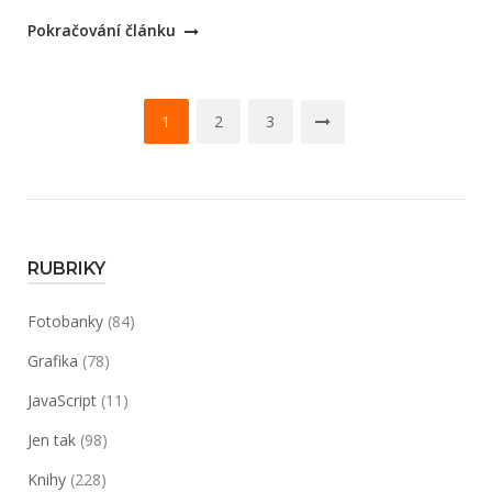
„Jak
Pokračování článku
zmenšit
datovou
Navigace
velikost
1
2
3
EPS
pro
souboru“
příspěvky
RUBRIKY
Fotobanky
(84)
Grafika
(78)
JavaScript
(11)
Jen tak
(98)
Knihy
(228)