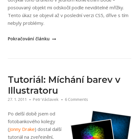
posouvaný objekt mi odskočil podle neviditelné mřížky.
Tento úkaz se objevil až v poslední verzi CS5, dříve s tím
nebyly problémy.
„Odskočení
Pokračování článku
při
přesouvání
objektů
v
Illustratoru“
Tutoriál: Míchání barev v
Illustratoru
27. 1. 2011
Petr Václavek
6 Comments
Po delší době jsem od
fotobankového kolegy
(
Jonny Drake
) dostal další
tutoriál na zveřejnění,