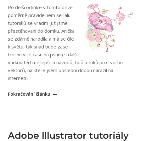
Po delší odmlce v tomto dříve
poměrně pravidelném seriálu
tutoriálů se vracím (už jsme
přestěhovaní do domku, Anička
se zdárně narodila a má se čile
k světu, tak snad bude zase
trochu více času na psaní) s další
várkou těch nejlepších návodů, tipů a triků pro tvorbu
vektorů, na které jsem poslední dobou narazil na
internetu.
„Tutoriály
Pokračování článku
pro
Adobe
Illustrator
–
webový
Adobe Illustrator tutoriály