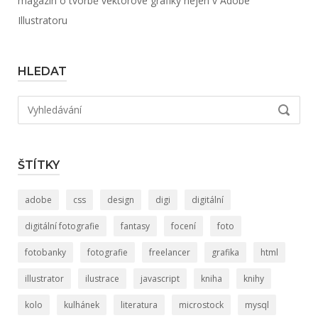
magazín o tvorbě vektorové grafiky nejen v Adobe
Illustratoru
HLEDAT
Hledat:
VYHLED
ŠTÍTKY
adobe
css
design
digi
digitální
digitální fotografie
fantasy
focení
foto
fotobanky
fotografie
freelancer
grafika
html
illustrator
ilustrace
javascript
kniha
knihy
kolo
kulhánek
literatura
microstock
mysql