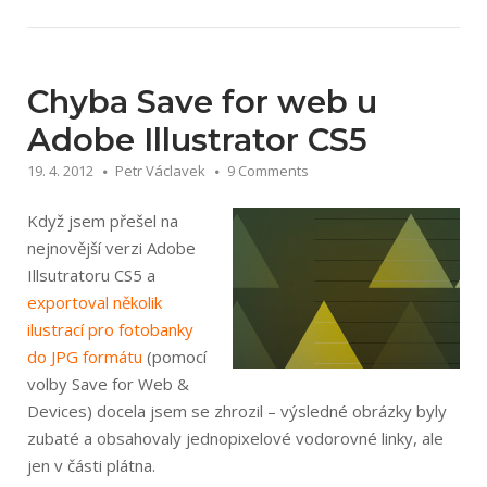
exportem
do
EPS
10
Chyba Save for web u
při
Adobe Illustrator CS5
použití
19. 4. 2012
Petr Václavek
9 Comments
gradientu
a
Když jsem přešel na
Clipping
nejnovější verzi Adobe
Mask“
Illsutratoru CS5 a
exportoval několik
ilustrací pro fotobanky
do JPG formátu
(pomocí
volby Save for Web &
Devices) docela jsem se zhrozil – výsledné obrázky byly
zubaté a obsahovaly jednopixelové vodorovné linky, ale
jen v části plátna.