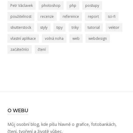
Petr Václavek
photoshop
php
postupy
použitelnost
recenze
reference
report
sci-fi
shutterstock
styly
tipy
triky
tutorial
vektor
vlastní aplikace
volná noha
web
webdesign
začátečníci
čtení
O WEBU
Můj osobní blog, kde píšu hlavně o grafice, fotobankách,
čtení, tvoření a životě vůbec.