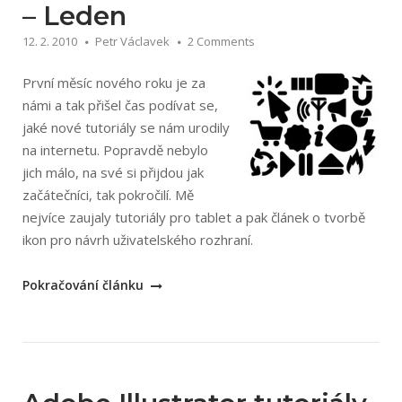
výběr
– Leden
#5“
12. 2. 2010
Petr Václavek
2 Comments
První měsíc nového roku je za
námi a tak přišel čas podívat se,
jaké nové tutoriály se nám urodily
na internetu. Popravdě nebylo
jich málo, na své si přijdou jak
začátečníci, tak pokročilí. Mě
nejvíce zaujaly tutoriály pro tablet a pak článek o tvorbě
ikon pro návrh uživatelského rozhraní.
„Adobe
Pokračování článku
Illustrator
tutoriály
–
Leden“