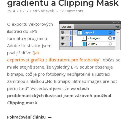
gradientu a Clipping Mask
25. 4. 2012
Petr Václavek
12 Comments
O exportu vektorových
ilustrací do EPS
formátu v programu
Adobe Illustrator jsem
psal již dříve (
Jak
exportovat grafiku z Illustratoru pro fotobanky
), občas se
mi ale stejně stane, že výsledný EPS soubor obsahuje
bitmapu, což je pro fotobanky nepřijatelné a ilustraci
zamítnou s hláškou „No Bitmaps–Bitmap images are not
permitted“. Vysledoval jsem, že
ve všech
problematických ilustrací jsem zároveň používal
Clipping mask
.
„Problém
Pokračování článku
s