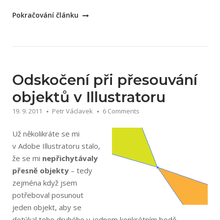
„Chyba
Pokračování článku
Save
for
web
u
Adobe
Odskočení při přesouvání
Illustrator
objektů v Illustratoru
CS5“
19. 9. 2011
Petr Václavek
6 Comments
Už několikráte se mi
v Adobe Illustratoru stalo,
že se mi
nepřichytávaly
přesně objekty
– tedy
zejména když jsem
potřeboval posunout
jeden objekt, aby se
dotýkal toho druhého v jednom konkrétním bodě –