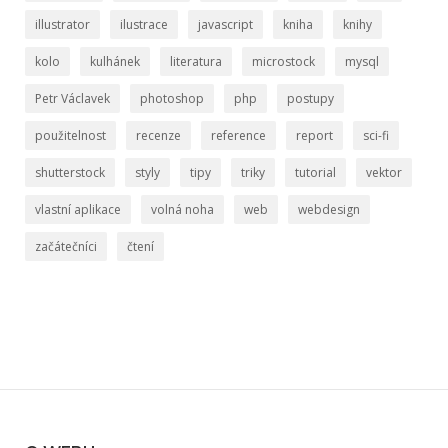
illustrator
ilustrace
javascript
kniha
knihy
kolo
kulhánek
literatura
microstock
mysql
Petr Václavek
photoshop
php
postupy
použitelnost
recenze
reference
report
sci-fi
shutterstock
styly
tipy
triky
tutorial
vektor
vlastní aplikace
volná noha
web
webdesign
začátečníci
čtení