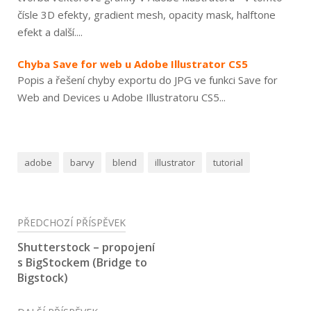
čísle 3D efekty, gradient mesh, opacity mask, halftone
efekt a další....
Chyba Save for web u Adobe Illustrator CS5
Popis a řešení chyby exportu do JPG ve funkci Save for
Web and Devices u Adobe Illustratoru CS5...
adobe
barvy
blend
illustrator
tutorial
Navigace
PŘEDCHOZÍ PŘÍSPĚVEK
pro
Shutterstock – propojení
s BigStockem (Bridge to
příspěvek
Bigstock)