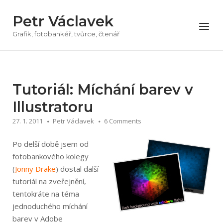
Přeskočit
Petr Václavek
na
Menu
obsah
Grafik, fotobankéř, tvůrce, čtenář
Tutoriál: Míchání barev v
Illustratoru
27. 1. 2011
Petr Václavek
6 Comments
Po delší době jsem od
fotobankového kolegy
(
Jonny Drake
) dostal další
tutoriál na zveřejnění,
tentokráte na téma
jednoduchého míchání
barev v Adobe