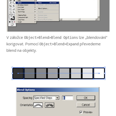
V záložce
lze „blendování“
Object>Blend>Blend Options
korigovat. Pomocí
převedeme
Object>Blend>Ex­pand
blend na objekty.