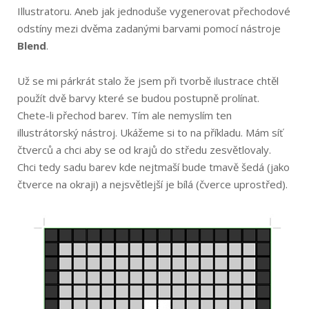
Illustratoru. Aneb jak jednoduše vygenerovat přechodové
odstíny mezi dvěma zadanými barvami pomocí nástroje
Blend
.
Už se mi párkrát stalo že jsem při tvorbě ilustrace chtěl
použít dvě barvy které se budou postupně prolínat.
Chete-li přechod barev. Tím ale nemyslím ten
illustrátorský nástroj. Ukážeme si to na příkladu. Mám síť
čtverců a chci aby se od krajů do středu zesvětlovaly.
Chci tedy sadu barev kde nejtmaší bude tmavě šedá (jako
čtverce na okraji) a nejsvětlejší je bílá (čverce uprostřed).