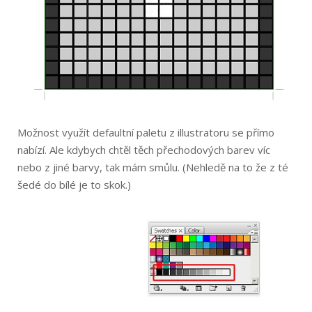
Možnost využít defaultní paletu z illustratoru se přímo
nabízí. Ale kdybych chtěl těch přechodových barev víc
nebo z jiné barvy, tak mám smůlu. (Nehledě na to že z té
šedé do bílé je to skok.)