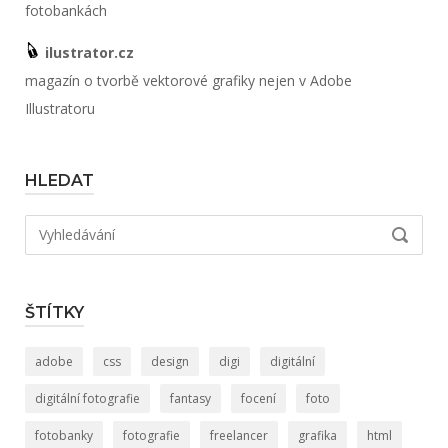
fotobankách
ilustrator.cz
magazín o tvorbě vektorové grafiky nejen v Adobe
Illustratoru
HLEDAT
Hledat:
VYHLED
ŠTÍTKY
adobe
css
design
digi
digitální
digitální fotografie
fantasy
focení
foto
fotobanky
fotografie
freelancer
grafika
html