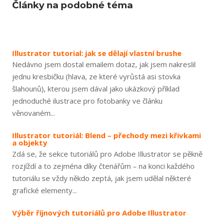
Články na podobné téma
Illustrator tutorial: jak se dělají vlastní brushe
Nedávno jsem dostal emailem dotaz, jak jsem nakreslil
jednu kresbičku (hlava, ze které vyrůstá asi stovka
šlahounů), kterou jsem dával jako ukázkový příklad
jednoduché ilustrace pro fotobanky ve článku
věnovaném...
Illustrator tutoriál: Blend – přechody mezi křivkami
a objekty
Zdá se, že sekce tutoriálů pro Adobe Illustrator se pěkně
rozjíždí a to zejména díky čtenářům – na konci každého
tutoriálu se vždy někdo zeptá, jak jsem udělal některé
grafické elementy...
Výběr říjnových tutoriálů pro Adobe Illustrator