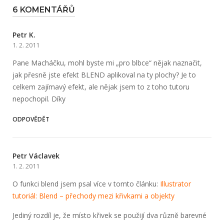
6 KOMENTÁŘŮ
Petr K.
1. 2. 2011
Pane Macháčku, mohl byste mi „pro blbce“ nějak naznačit,
jak přesně jste efekt BLEND aplikoval na ty plochy? Je to
celkem zajímavý efekt, ale nějak jsem to z toho tutoru
nepochopil. Díky
ODPOVĚDĚT
Petr Václavek
1. 2. 2011
O funkci blend jsem psal více v tomto článku:
Illustrator
tutoriál: Blend – přechody mezi křivkami a objekty
Jediný rozdíl je, že místo křivek se použijí dva různě barevné