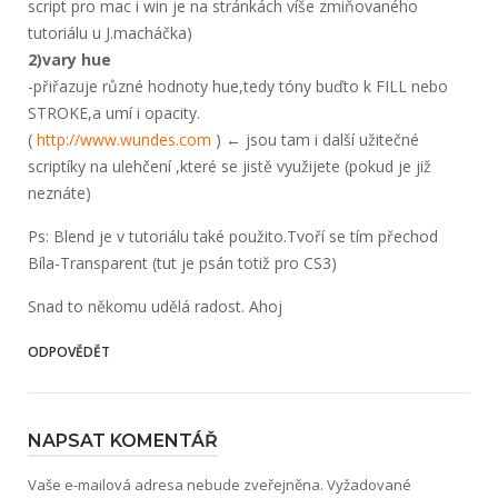
script pro mac i win je na stránkách víše zmiňovaného
tutoriálu u J.macháčka)
2)vary hue
-přiřazuje různé hodnoty hue,tedy tóny buďto k FILL nebo
STROKE,a umí i opacity.
(
http://www.wun­des.com
) ← jsou tam i další užitečné
scriptíky na ulehčení ,které se jistě využijete (pokud je již
neznáte)
Ps: Blend je v tutoriálu také použito.Tvoří se tím přechod
Bíla-Transparent (tut je psán totiž pro CS3)
Snad to někomu udělá radost. Ahoj
ODPOVĚDĚT
NAPSAT KOMENTÁŘ
Vaše e-mailová adresa nebude zveřejněna.
Vyžadované