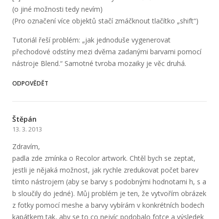
(o jiné možnosti tedy nevím)
(Pro označení více objektů stačí zmáčknout tlačítko „shift“)
Tutoriál řeší problém: „jak jednoduše vygenerovat
přechodové odstíny mezi dvěma zadanými barvami pomocí
nástroje Blend.“ Samotné tvroba mozaiky je věc druhá.
ODPOVĚDĚT
Štěpán
13. 3. 2013
Zdravím,
padla zde zmínka o Recolor artwork. Chtěl bych se zeptat,
jestli je nějaká možnost, jak rychle zredukovat počet barev
tímto nástrojem (aby se barvy s podobnými hodnotami h, s a
b sloučily do jedné). Můj problém je ten, že vytvořím obrázek
z fotky pomocí meshe a barvy vybírám v konkrétních bodech
kapátkem tak, aby se to co nejvíc podobalo fotce a výsledek