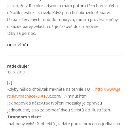
je ten, že v Recolor artworku mám potom těch barev třeba
několik desítek i stovek. Když pak chci obrázek přebarvit
třeba z červených tónů do modrých, musím provést změny
u každé barvy zvlášť, což je časově dost náročné.
Díky za pomoc.
ODPOVĚDĚT
radekhujer
12. 5. 2013
[3]
Kdyby někdo chtěl,tak mrkněte na tenhle TUT..
http://www.ja­
roslavmachacek&#173
;.com/…r-minut.html
Jak napovídá název,tak tvoření mozaiky je opravdu
jednoduché, a to za pomocí dvou Scriptů do Illustrátoru
1)random select
-nahodný výběr X objektů ,zadáte pouze procento (odkaz na