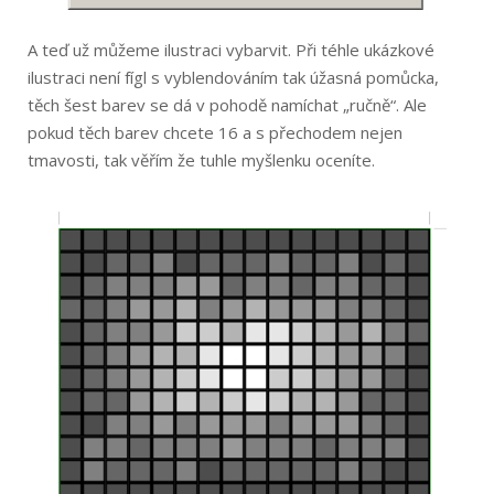
A teď už můžeme ilustraci vybarvit. Při téhle ukázkové
ilustraci není fígl s vyblendováním tak úžasná pomůcka,
těch šest barev se dá v pohodě namíchat „ručně“. Ale
pokud těch barev chcete 16 a s přechodem nejen
tmavosti, tak věřím že tuhle myšlenku oceníte.