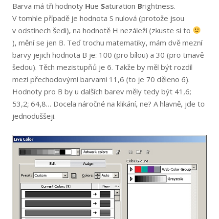
Barva má tři hodnoty
H
ue
S
aturation
B
rightness.
V tomhle případě je hodnota S nulová (protože jsou
v odstínech šedi), na hodnotě H nezáleží (zkuste si to
), mění se jen B. Teď trochu matematiky, mám dvě mezní
barvy jejich hodnota B je: 100 (pro bílou) a 30 (pro tmavě
šedou). Těch mezistupňů je 6. Takže by měl být rozdíl
mezi přechodovými barvami 11,6 (to je 70 děleno 6).
Hodnoty pro B by u dalších barev měly tedy být 41,6;
53,2; 64,8… Docela náročné na klikání, ne? A hlavně, jde to
jednoduššeji.