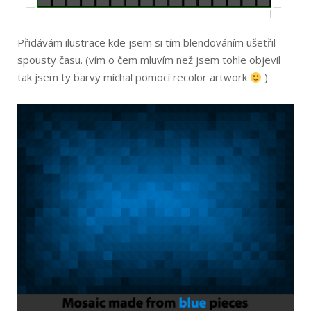
Přidávám ilustrace kde jsem si tím blendováním ušetřil
spousty času. (vím o čem mluvím než jsem tohle objevil
tak jsem ty barvy míchal pomocí recolor artwork
)