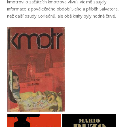
kmotrovi o začátcích kmotrova vlivu). Víc mě zaujaly
informace z poválečného období Sicílie a příběh Salvatora,
než další osudy Corleónů, ale obě knihy byly hodně čtivé.