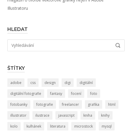
Illustratoru
HLEDAT
Hledat:
VYHLED
ŠTÍTKY
adobe
css
design
digi
digitální
digitální fotografie
fantasy
focení
foto
fotobanky
fotografie
freelancer
grafika
html
illustrator
ilustrace
javascript
kniha
knihy
kolo
kulhánek
literatura
microstock
mysql