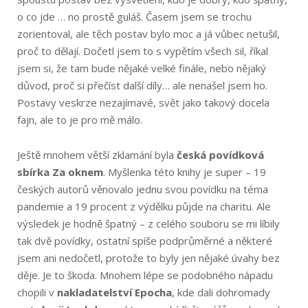
o co jde … no prostě guláš. Časem jsem se trochu
zorientoval, ale těch postav bylo moc a já vůbec netušil,
proč to dělají. Dočetl jsem to s vypětím všech sil, říkal
jsem si, že tam bude nějaké velké finále, nebo nějaký
důvod, proč si přečíst další díly… ale nenašel jsem ho.
Postavy veskrze nezajímavé, svět jako takový docela
fajn, ale to je pro mě málo.
Ještě mnohem větší zklamání byla
česká povídková
sbírka Za oknem
. Myšlenka této knihy je super – 19
českých autorů věnovalo jednu svou povídku na téma
pandemie a 19 procent z výdělku půjde na charitu. Ale
výsledek je hodně špatný – z celého souboru se mi líbily
tak dvě povídky, ostatní spíše podprůměrné a některé
jsem ani nedočetl, protože to byly jen nějaké úvahy bez
děje. Je to škoda. Mnohem lépe se podobného nápadu
chopili v
nakladatelství Epocha
, kde dali dohromady