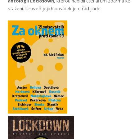
antologii Lockdown
, kterou nabídli čtenářům zdarma ke
stažení. Úroveň jejich povídek je o řád jinde.