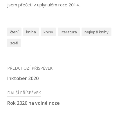
jsem přečetl v uplynulém roce 2014...
čtení
kniha
knihy
literatura
nejlepší knihy
sci-fi
Navigace
PŘEDCHOZÍ PŘÍSPĚVEK
pro
Inktober 2020
příspěvek
DALŠÍ PŘÍSPĚVEK
Rok 2020 na volné noze