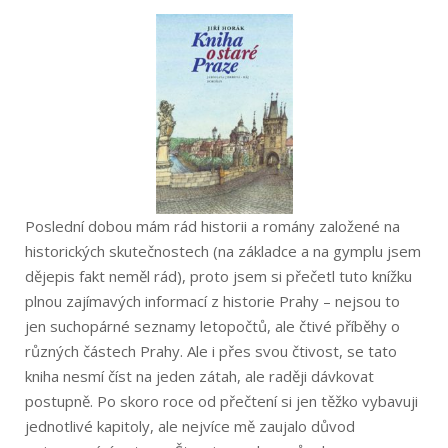
Poslední dobou mám rád historii a romány založené na
historických skutečnostech (na základce a na gymplu jsem
dějepis fakt neměl rád), proto jsem si přečetl tuto knížku
plnou zajímavých informací z historie Prahy – nejsou to
jen suchopárné seznamy letopočtů, ale čtivé příběhy o
různých částech Prahy. Ale i přes svou čtivost, se tato
kniha nesmí číst na jeden zátah, ale raději dávkovat
postupně. Po skoro roce od přečtení si jen těžko vybavuji
jednotlivé kapitoly, ale nejvíce mě zaujalo důvod