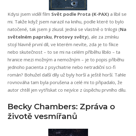
Kdysi jsem viděl film
Svět podle Prota (K-PAX)
a líbil se
mi. Takže když jsem narazil na knihu, podle které to bylo
natočené, tak jsem ji zkusil. Jedná se vlastně o trilogii (
Na
světelném paprsku
,
Protovy světy
), ale za zmínku
stojí hlavně první díl, ve kterém nevíte, zda je to fikce
nebo skutečnost – to se mi na celém příběhu líbilo – ta
hranice mezi možným a nemožným – je to popis příběhu
jednoho pacienta z psychiatrie nebo netradiční sci-fi
román? Bohužel další díly už byly horší a ještě horší. Tahle
rovnováha tam byla porušena a celé mi to připadalo, že
autor chtěl jen vytřískat co nejvíce z úspěchu prvního dílu.
Becky Chambers: Zpráva o
životě vesmířanů