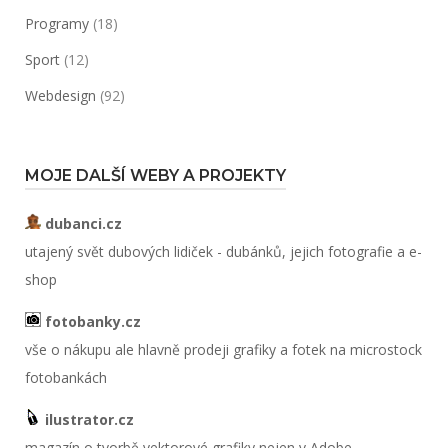
Programy
(18)
Sport
(12)
Webdesign
(92)
MOJE DALŠÍ WEBY A PROJEKTY
dubanci.cz
utajený svět dubových lidiček - dubánků, jejich fotografie a e-
shop
fotobanky.cz
vše o nákupu ale hlavně prodeji grafiky a fotek na microstock
fotobankách
ilustrator.cz
magazín o tvorbě vektorové grafiky nejen v Adobe