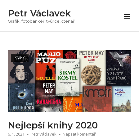
Přeskočit
Petr Václavek
na
Menu
obsah
Grafik, fotobankéř, tvůrce, čtenář
KNIHY
Nejlepší knihy 2020
6. 1. 2021
Petr Václavek
Napsat komentář