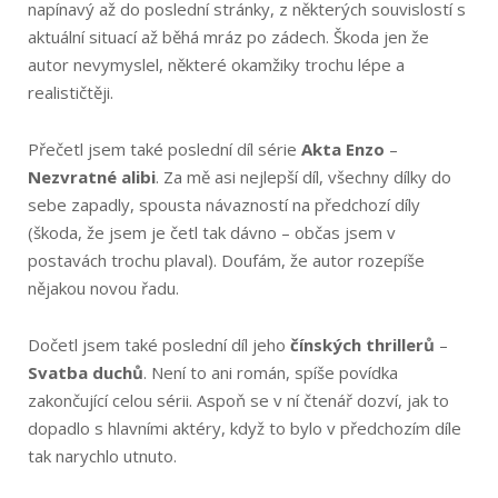
napínavý až do poslední stránky, z některých souvislostí s
aktuální situací až běhá mráz po zádech. Škoda jen že
autor nevymyslel, některé okamžiky trochu lépe a
realističtěji.
Přečetl jsem také poslední díl série
Akta Enzo
–
Nezvratné alibi
. Za mě asi nejlepší díl, všechny dílky do
sebe zapadly, spousta návazností na předchozí díly
(škoda, že jsem je četl tak dávno – občas jsem v
postavách trochu plaval). Doufám, že autor rozepíše
nějakou novou řadu.
Dočetl jsem také poslední díl jeho
čínských thrillerů
–
Svatba duchů
. Není to ani román, spíše povídka
zakončující celou sérii. Aspoň se v ní čtenář dozví, jak to
dopadlo s hlavními aktéry, když to bylo v předchozím díle
tak narychlo utnuto.