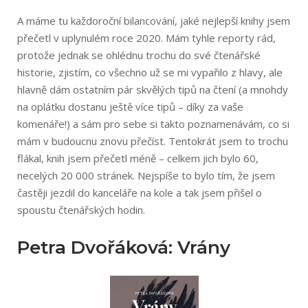
A máme tu každoroční bilancování, jaké nejlepší knihy jsem
přečetl v uplynulém roce 2020. Mám tyhle reporty rád,
protože jednak se ohlédnu trochu do své čtenářské
historie, zjistím, co všechno už se mi vypařilo z hlavy, ale
hlavně dám ostatním pár skvělých tipů na čtení (a mnohdy
na oplátku dostanu ještě více tipů – díky za vaše
komenáře!) a sám pro sebe si takto poznamenávám, co si
mám v budoucnu znovu přečíst. Tentokrát jsem to trochu
flákal, knih jsem přečetl méně – celkem jich bylo 60,
necelých 20 000 stránek. Nejspíše to bylo tím, že jsem
častěji jezdil do kanceláře na kole a tak jsem přišel o
spoustu čtenářských hodin.
Petra Dvořáková: Vrány