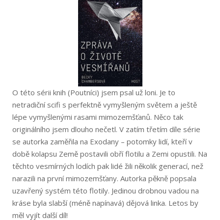
O této sérii knih (Poutníci) jsem psal už loni. Je to
netradiční scifi s perfektně vymyšleným světem a ještě
lépe vymyšlenými rasami mimozemšťanů. Něco tak
originálního jsem dlouho nečetl. V zatím třetím díle série
se autorka zaměřila na Exodany – potomky lidí, kteří v
době kolapsu Země postavili obří flotilu a Zemi opustili. Na
těchto vesmírných lodích pak lidé žili několik generací, než
narazili na první mimozemšťany. Autorka pěkně popsala
uzavřený systém této flotily. Jedinou drobnou vadou na
kráse byla slabší (méně napínavá) dějová linka. Letos by
měl vyjít další díl!