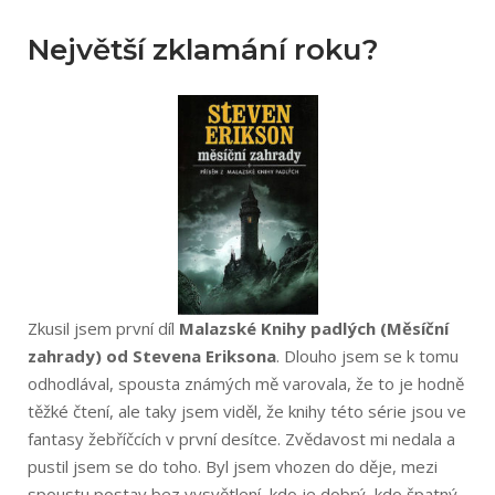
Největší zklamání roku?
Zkusil jsem první díl
Malazské Knihy padlých (Měsíční
zahrady) od Stevena Eriksona
. Dlouho jsem se k tomu
odhodlával, spousta známých mě varovala, že to je hodně
těžké čtení, ale taky jsem viděl, že knihy této série jsou ve
fantasy žebříčcích v první desítce. Zvědavost mi nedala a
pustil jsem se do toho. Byl jsem vhozen do děje, mezi
spoustu postav bez vysvětlení, kdo je dobrý, kdo špatný,