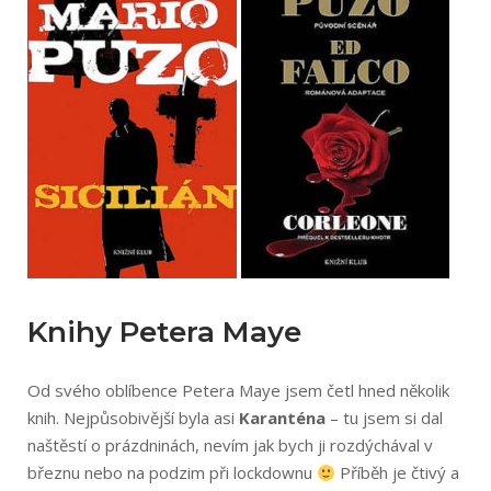
Knihy Petera Maye
Od svého oblíbence Petera Maye jsem četl hned několik
knih. Nejpůsobivější byla asi
Karanténa
– tu jsem si dal
naštěstí o prázdninách, nevím jak bych ji rozdýchával v
březnu nebo na podzim při lockdownu
Příběh je čtivý a