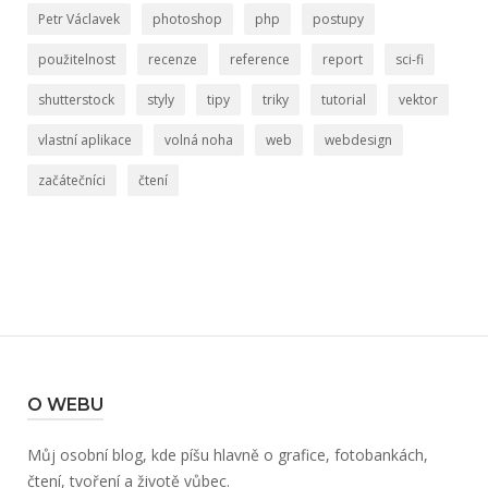
Petr Václavek
photoshop
php
postupy
použitelnost
recenze
reference
report
sci-fi
shutterstock
styly
tipy
triky
tutorial
vektor
vlastní aplikace
volná noha
web
webdesign
začátečníci
čtení
O WEBU
Můj osobní blog, kde píšu hlavně o grafice, fotobankách,
čtení, tvoření a životě vůbec.