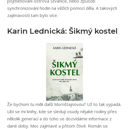
pojmenování ostrova Štvanice, nebo způsob
synchronizování hodin na věžích pomocí děla. A takových
zajímavostí tam bylo více.
Karin Lednická: Šikmý kostel
Že bychom tu měli další Mornštajnovou? Už to tak vypadá.
Líbí se mi knihy, kde se sledují osudy nějaké rodiny přes
několik generací a do toho se dozvídáme informace z
dané doby. Moc zajímavé a přitom čtivé. Román se