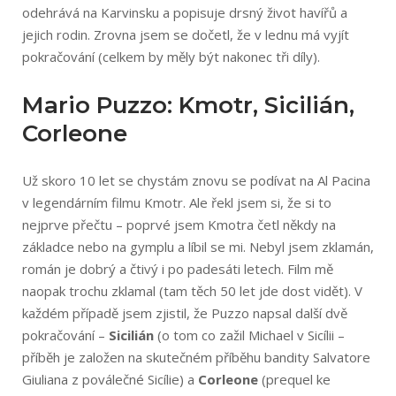
odehrává na Karvinsku a popisuje drsný život havířů a
jejich rodin. Zrovna jsem se dočetl, že v lednu má vyjít
pokračování (celkem by měly být nakonec tři díly).
Mario Puzzo: Kmotr, Sicilián,
Corleone
Už skoro 10 let se chystám znovu se podívat na Al Pacina
v legendárním filmu Kmotr. Ale řekl jsem si, že si to
nejprve přečtu – poprvé jsem Kmotra četl někdy na
základce nebo na gymplu a líbil se mi. Nebyl jsem zklamán,
román je dobrý a čtivý i po padesáti letech. Film mě
naopak trochu zklamal (tam těch 50 let jde dost vidět). V
každém případě jsem zjistil, že Puzzo napsal další dvě
pokračování –
Sicilián
(o tom co zažil Michael v Sicílii –
příběh je založen na skutečném příběhu bandity Salvatore
Giuliana z poválečné Sicílie) a
Corleone
(prequel ke