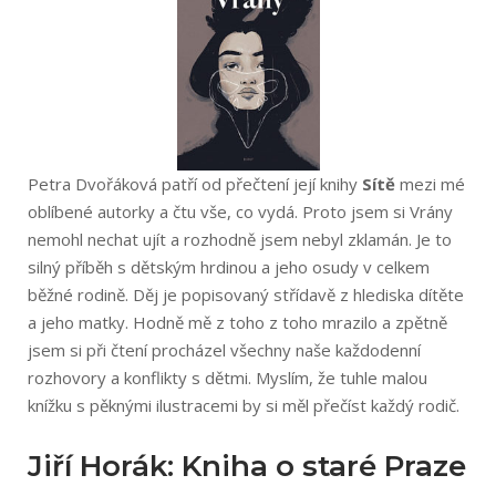
Petra Dvořáková patří od přečtení její knihy
Sítě
mezi mé
oblíbené autorky a čtu vše, co vydá. Proto jsem si Vrány
nemohl nechat ujít a rozhodně jsem nebyl zklamán. Je to
silný příběh s dětským hrdinou a jeho osudy v celkem
běžné rodině. Děj je popisovaný střídavě z hlediska dítěte
a jeho matky. Hodně mě z toho z toho mrazilo a zpětně
jsem si při čtení procházel všechny naše každodenní
rozhovory a konflikty s dětmi. Myslím, že tuhle malou
knížku s pěknými ilustracemi by si měl přečíst každý rodič.
Jiří Horák: Kniha o staré Praze